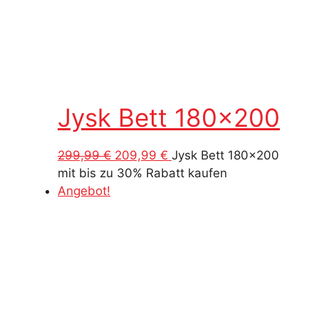
Jysk Bett 180×200
Ursprünglicher
Aktueller
299,99
€
209,99
€
Jysk Bett 180x200
Preis
Preis
mit bis zu 30% Rabatt kaufen
war:
ist:
Angebot!
299,99 €
209,99 €.