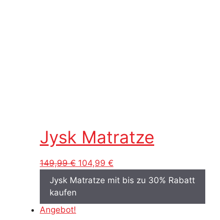
Jysk Matratze
Ursprünglicher
Aktueller
149,99
€
104,99
€
Preis
Preis
Jysk Matratze mit bis zu 30% Rabatt
war:
ist:
kaufen
149,99 €
104,99 €.
Angebot!