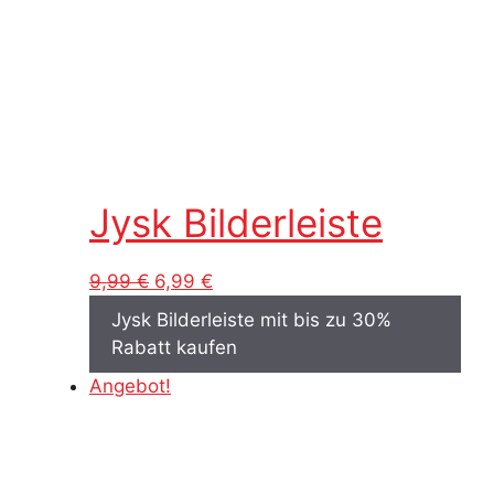
Jysk Bilderleiste
Ursprünglicher
Aktueller
9,99
€
6,99
€
Preis
Preis
Jysk Bilderleiste mit bis zu 30%
war:
ist:
Rabatt kaufen
9,99 €
6,99 €.
Angebot!