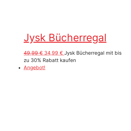
Jysk Bücherregal
Ursprünglicher
Aktueller
49,99
€
34,99
€
Jysk Bücherregal mit bis
Preis
Preis
zu 30% Rabatt kaufen
war:
ist:
Angebot!
49,99 €
34,99 €.