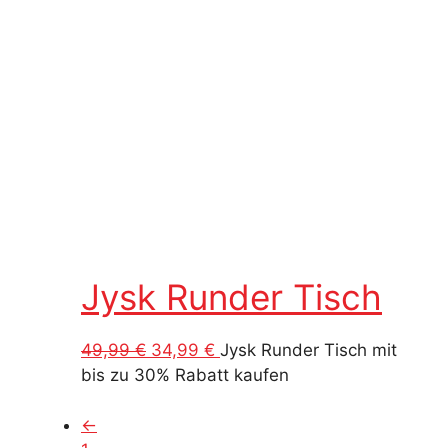
Jysk Runder Tisch
Ursprünglicher
Aktueller
49,99
€
34,99
€
Jysk Runder Tisch mit
Preis
Preis
bis zu 30% Rabatt kaufen
war:
ist:
49,99 €
34,99 €.
←