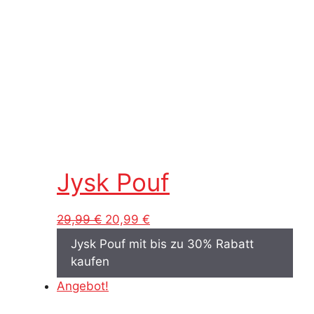
Jysk Pouf
Ursprünglicher
Aktueller
29,99
€
20,99
€
Preis
Preis
Jysk Pouf mit bis zu 30% Rabatt
war:
ist:
kaufen
29,99 €
20,99 €.
Angebot!