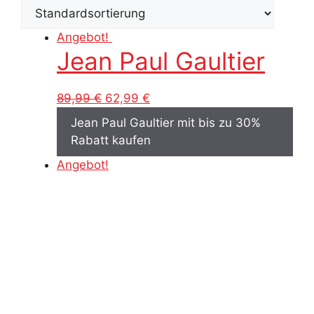
Angebot!
Jean Paul Gaultier
Ursprünglicher
Aktueller
89,99
€
62,99
€
Preis
Preis
Jean Paul Gaultier mit bis zu 30%
war:
ist:
Rabatt kaufen
89,99 €
62,99 €.
Angebot!