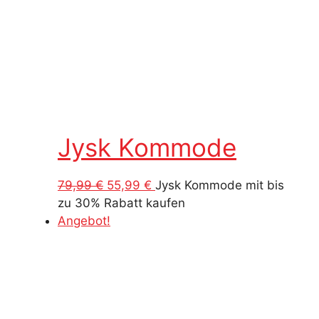
Jysk Kommode
Ursprünglicher
Aktueller
79,99
€
55,99
€
Jysk Kommode mit bis
Preis
Preis
zu 30% Rabatt kaufen
war:
ist:
Angebot!
79,99 €
55,99 €.