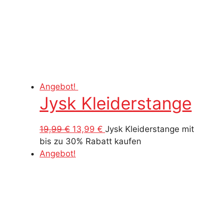
Angebot!
Jysk Kleiderstange
Ursprünglicher
Aktueller
19,99
€
13,99
€
Jysk Kleiderstange mit
Preis
Preis
bis zu 30% Rabatt kaufen
war:
ist:
Angebot!
19,99 €
13,99 €.