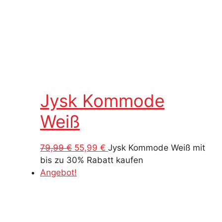
Jysk Kommode
Weiß
Ursprünglicher
Aktueller
79,99
€
55,99
€
Jysk Kommode Weiß mit
Preis
Preis
bis zu 30% Rabatt kaufen
war:
ist:
Angebot!
79,99 €
55,99 €.