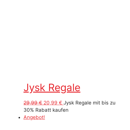
Jysk Regale
Ursprünglicher
Aktueller
29,99
€
20,99
€
Jysk Regale mit bis zu
Preis
Preis
30% Rabatt kaufen
war:
ist:
Angebot!
29,99 €
20,99 €.