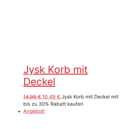
Jysk Korb mit
Deckel
Ursprünglicher
Aktueller
14,99
€
10,49
€
Jysk Korb mit Deckel mit
Preis
Preis
bis zu 30% Rabatt kaufen
war:
ist:
Angebot!
14,99 €
10,49 €.