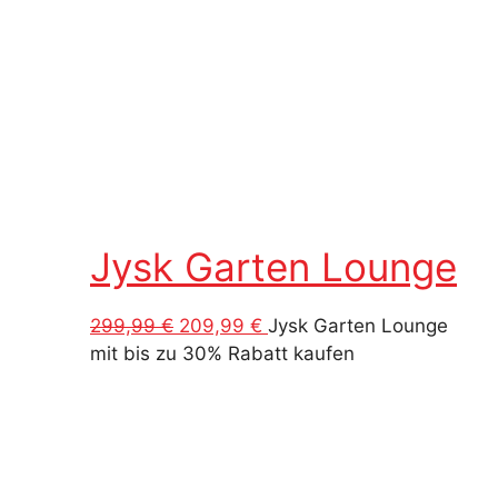
Jysk Garten Lounge
Ursprünglicher
Aktueller
299,99
€
209,99
€
Jysk Garten Lounge
Preis
Preis
mit bis zu 30% Rabatt kaufen
war:
ist:
299,99 €
209,99 €.