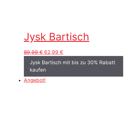
Jysk Bartisch
Ursprünglicher
Aktueller
89,99
€
62,99
€
Preis
Preis
Jysk Bartisch mit bis zu 30% Rabatt
war:
ist:
kaufen
89,99 €
62,99 €.
Angebot!