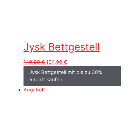
Jysk Bettgestell
Ursprünglicher
Aktueller
149,99
€
104,99
€
Preis
Preis
Jysk Bettgestell mit bis zu 30%
war:
ist:
Rabatt kaufen
149,99 €
104,99 €.
Angebot!