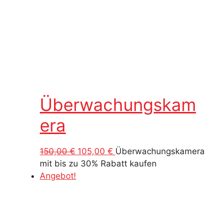
Überwachungskam
era
Ursprünglicher
Aktueller
150,00
€
105,00
€
Überwachungskamera
Preis
Preis
mit bis zu 30% Rabatt kaufen
war:
ist:
Angebot!
150,00 €
105,00 €.