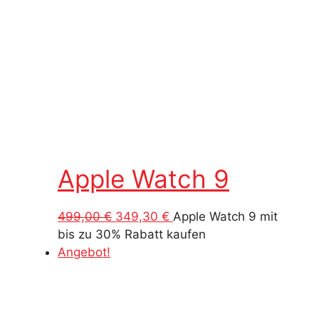
Apple Watch 9
Ursprünglicher
Aktueller
499,00
€
349,30
€
Apple Watch 9 mit
Preis
Preis
bis zu 30% Rabatt kaufen
war:
ist:
Angebot!
499,00 €
349,30 €.