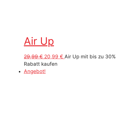
Air Up
Ursprünglicher
Aktueller
29,99
€
20,99
€
Air Up mit bis zu 30%
Preis
Preis
Rabatt kaufen
war:
ist:
Angebot!
29,99 €
20,99 €.