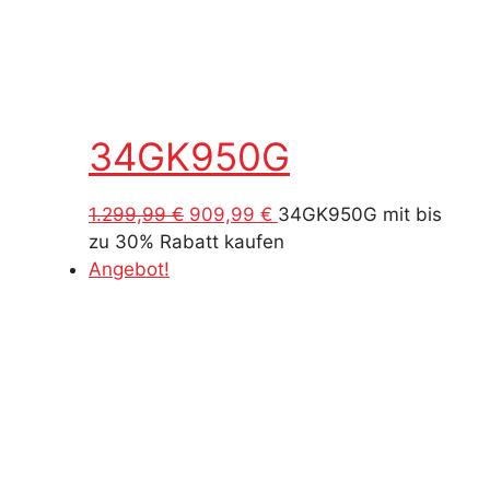
34GK950G
Ursprünglicher
Aktueller
1.299,99
€
909,99
€
34GK950G mit bis
Preis
Preis
zu 30% Rabatt kaufen
war:
ist:
Angebot!
1.299,99 €
909,99 €.