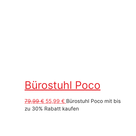
Bürostuhl Poco
Ursprünglicher
Aktueller
79,99
€
55,99
€
Bürostuhl Poco mit bis
Preis
Preis
zu 30% Rabatt kaufen
war:
ist:
79,99 €
55,99 €.