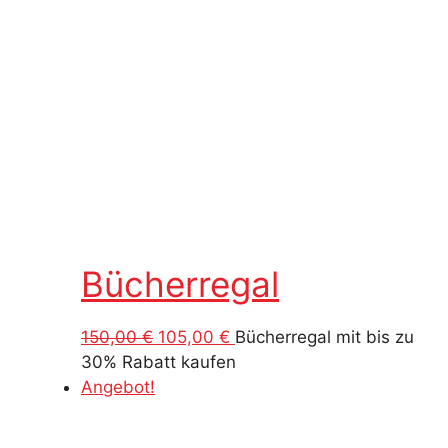
Bücherregal
Ursprünglicher
Aktueller
150,00
€
105,00
€
Bücherregal mit bis zu
Preis
Preis
30% Rabatt kaufen
war:
ist:
Angebot!
150,00 €
105,00 €.