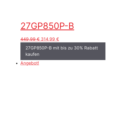
27GP850P-B
Ursprünglicher
Aktueller
449,99
€
314,99
€
Preis
Preis
27GP850P-B mit bis zu 30% Rabatt
war:
ist:
kaufen
449,99 €
314,99 €.
Angebot!