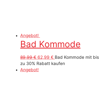
Angebot!
Bad Kommode
Ursprünglicher
Aktueller
89,99
€
62,99
€
Bad Kommode mit bis
Preis
Preis
zu 30% Rabatt kaufen
war:
ist:
Angebot!
89,99 €
62,99 €.