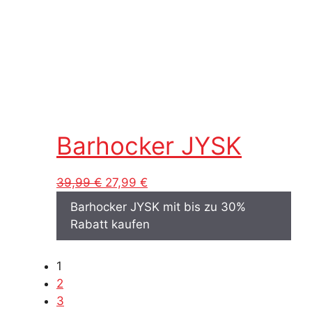
Barhocker JYSK
Ursprünglicher
Aktueller
39,99
€
27,99
€
Preis
Preis
Barhocker JYSK mit bis zu 30%
war:
ist:
Rabatt kaufen
39,99 €
27,99 €.
1
2
3