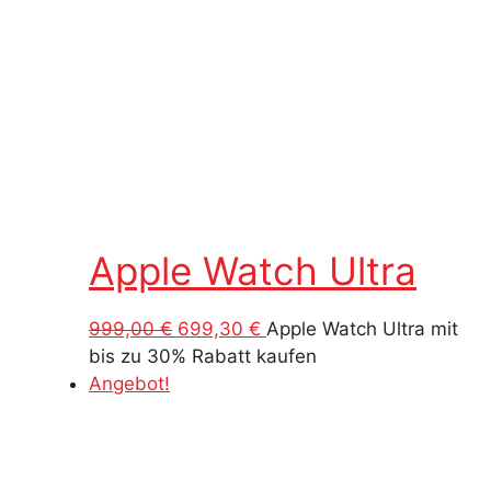
Apple Watch Ultra
Ursprünglicher
Aktueller
999,00
€
699,30
€
Apple Watch Ultra mit
Preis
Preis
bis zu 30% Rabatt kaufen
war:
ist:
Angebot!
999,00 €
699,30 €.