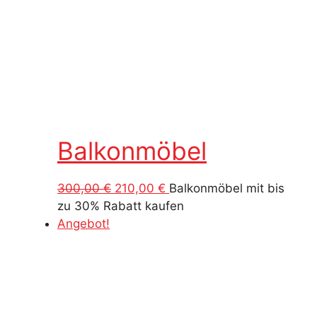
Balkonmöbel
Ursprünglicher
Aktueller
300,00
€
210,00
€
Balkonmöbel mit bis
Preis
Preis
zu 30% Rabatt kaufen
war:
ist:
Angebot!
300,00 €
210,00 €.