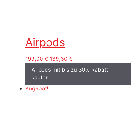
Airpods
Ursprünglicher
Aktueller
199,00
€
139,30
€
Preis
Preis
Airpods mit bis zu 30% Rabatt
war:
ist:
kaufen
199,00 €
139,30 €.
Angebot!