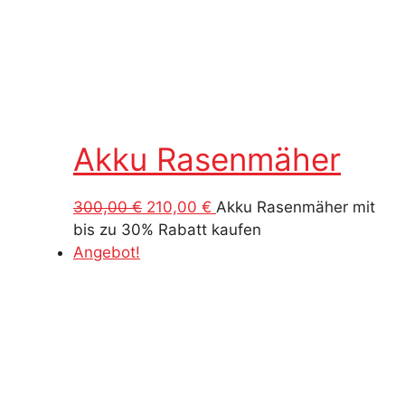
Akku Rasenmäher
Ursprünglicher
Aktueller
300,00
€
210,00
€
Akku Rasenmäher mit
Preis
Preis
bis zu 30% Rabatt kaufen
war:
ist:
Angebot!
300,00 €
210,00 €.