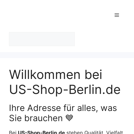
Zum
Inhalt
Menü
springen
Suchen
Willkommen bei
US-Shop-Berlin.de
Ihre Adresse für alles, was
Sie brauchen 💙
Bei
US-Shop-Berlin.de
stehen Qualität, Vielfalt