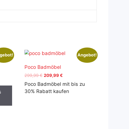
gebot!
Angebot!
Poco Badmöbel
Ursprünglicher
Aktueller
299,99
€
209,99
€
Preis
Preis
Poco Badmöbel mit bis zu
war:
ist:
30% Rabatt kaufen
s
299,99 €
209,99 €.