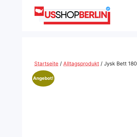
Zum
Inhalt
springen
Startseite
/
Alltagsprodukt
/ Jysk Bett 18
Angebot!