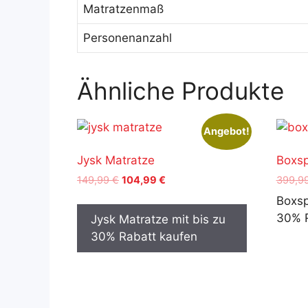
Matratzenmaß
Personenanzahl
Ähnliche Produkte
Angebot!
Jysk Matratze
Boxsp
Ursprünglicher
Aktueller
149,99
€
104,99
€
399,9
Preis
Preis
Boxsp
war:
ist:
30% R
Jysk Matratze mit bis zu
149,99 €
104,99 €.
30% Rabatt kaufen