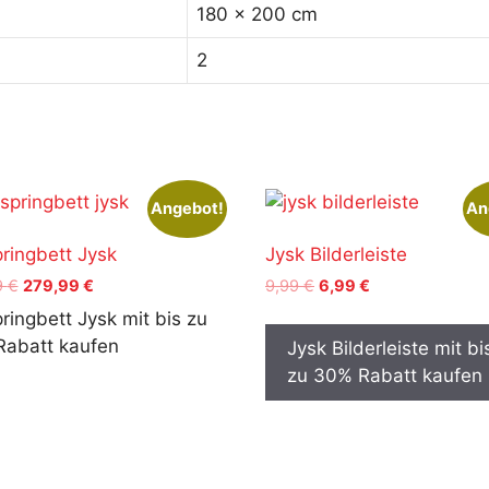
180 x 200 cm
2
Angebot!
An
ringbett Jysk
Jysk Bilderleiste
Ursprünglicher
Aktueller
Ursprünglicher
Aktueller
9
€
279,99
€
9,99
€
6,99
€
Preis
Preis
Preis
Preis
ringbett Jysk mit bis zu
war:
ist:
war:
ist:
abatt kaufen
Jysk Bilderleiste mit bi
399,99 €
279,99 €.
9,99 €
6,99 €.
zu 30% Rabatt kaufen