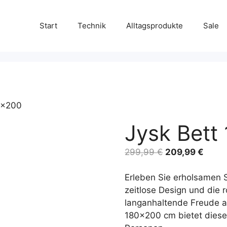
Start
Technik
Alltagsprodukte
Sale
0×200
Jysk Bett
Ursprünglicher
Aktue
299,99
€
209,99
€
Preis
Preis
war:
ist:
Erleben Sie erholsamen 
299,99 €
209,9
zeitlose Design und die 
langanhaltende Freude a
180×200 cm bietet dieses