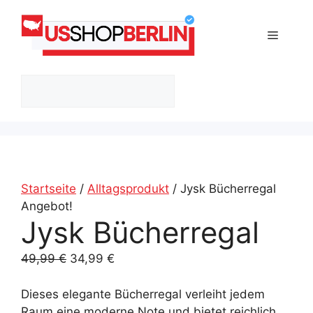
Zum
Inhalt
Menü
springen
Suchen
Startseite
/
Alltagsprodukt
/ Jysk Bücherregal
Angebot!
Jysk Bücherregal
Ursprünglicher
Aktueller
49,99
€
34,99
€
Preis
Preis
war:
ist:
Dieses elegante Bücherregal verleiht jedem
49,99 €
34,99 €.
Raum eine moderne Note und bietet reichlich