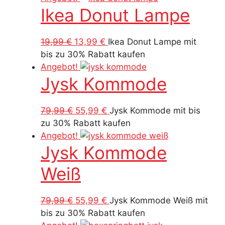
Ikea Donut Lampe
Ursprünglicher
Aktueller
19,99
€
13,99
€
Ikea Donut Lampe mit
Preis
Preis
bis zu 30% Rabatt kaufen
war:
ist:
Angebot!
Jysk Kommode
19,99 €
13,99 €.
Ursprünglicher
Aktueller
79,99
€
55,99
€
Jysk Kommode mit bis
Preis
Preis
zu 30% Rabatt kaufen
war:
ist:
Angebot!
Jysk Kommode
79,99 €
55,99 €.
Weiß
Ursprünglicher
Aktueller
79,99
€
55,99
€
Jysk Kommode Weiß mit
Preis
Preis
bis zu 30% Rabatt kaufen