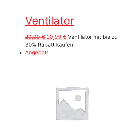
Ventilator
Ursprünglicher
Aktueller
29,99
€
20,99
€
Ventilator mit bis zu
Preis
Preis
30% Rabatt kaufen
war:
ist:
Angebot!
29,99 €
20,99 €.