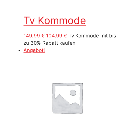
Tv Kommode
Ursprünglicher
Aktueller
149,99
€
104,99
€
Tv Kommode mit bis
Preis
Preis
zu 30% Rabatt kaufen
war:
ist:
Angebot!
149,99 €
104,99 €.