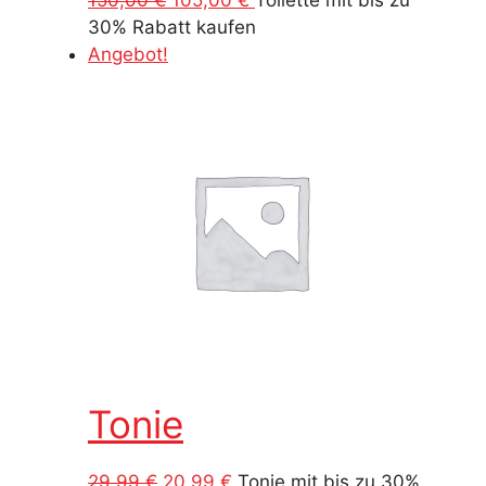
Preis
Preis
30% Rabatt kaufen
war:
ist:
Angebot!
150,00 €
105,00 €.
Tonie
Ursprünglicher
Aktueller
29,99
€
20,99
€
Tonie mit bis zu 30%