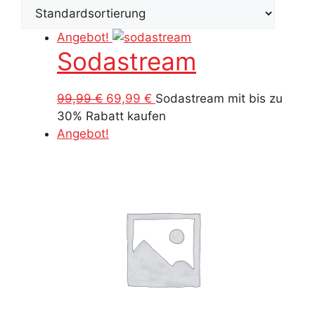
Angebot!
Sodastream
Ursprünglicher
Aktueller
99,99
€
69,99
€
Sodastream mit bis zu
Preis
Preis
30% Rabatt kaufen
war:
ist:
Angebot!
99,99 €
69,99 €.