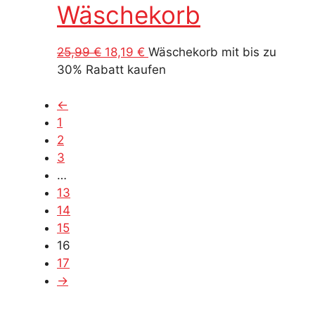
Wäschekorb
Ursprünglicher
Aktueller
25,99
€
18,19
€
Wäschekorb mit bis zu
Preis
Preis
30% Rabatt kaufen
war:
ist:
25,99 €
18,19 €.
←
1
2
3
…
13
14
15
16
17
→