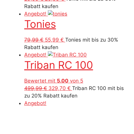
Preis
Preis
Rabatt kaufen
war:
ist:
Angebot!
Tonies
29,99 €
20,99 €.
Ursprünglicher
Aktueller
79,99
€
55,99
€
Tonies mit bis zu 30%
Preis
Preis
Rabatt kaufen
war:
ist:
Angebot!
Triban RC 100
79,99 €
55,99 €.
Bewertet mit
5.00
von 5
Ursprünglicher
Aktueller
499,99
€
329,70
€
Triban RC 100 mit bis
Preis
Preis
zu 20% Rabatt kaufen
war:
ist:
Angebot!
499,99 €
329,70 €.