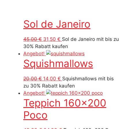
Sol de Janeiro
Ursprünglicher
Aktueller
45,00
€
31,50
€
Sol de Janeiro mit bis zu
Preis
Preis
30% Rabatt kaufen
war:
ist:
Angebot!
Squishmallows
45,00 €
31,50 €.
Ursprünglicher
Aktueller
20,00
€
14,00
€
Squishmallows mit bis
Preis
Preis
zu 30% Rabatt kaufen
war:
ist:
Angebot!
Teppich 160×200
20,00 €
14,00 €.
Poco