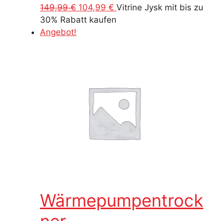
Ursprünglicher
Aktueller
149,99
€
104,99
€
Vitrine Jysk mit bis zu
Preis
Preis
30% Rabatt kaufen
war:
ist:
Angebot!
149,99 €
104,99 €.
Wärmepumpentrock
ner