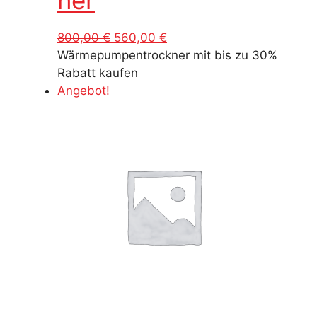
Ursprünglicher
Aktueller
800,00
€
560,00
€
Preis
Preis
Wärmepumpentrockner mit bis zu 30%
war:
ist:
Rabatt kaufen
800,00 €
560,00 €.
Angebot!