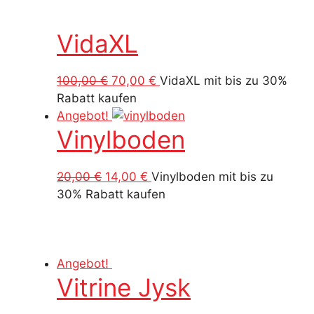
VidaXL
Ursprünglicher
Aktueller
100,00
€
70,00
€
VidaXL mit bis zu 30%
Preis
Preis
Rabatt kaufen
war:
ist:
Angebot!
Vinylboden
100,00 €
70,00 €.
Ursprünglicher
Aktueller
20,00
€
14,00
€
Vinylboden mit bis zu
Preis
Preis
30% Rabatt kaufen
war:
ist:
20,00 €
14,00 €.
Angebot!
Vitrine Jysk