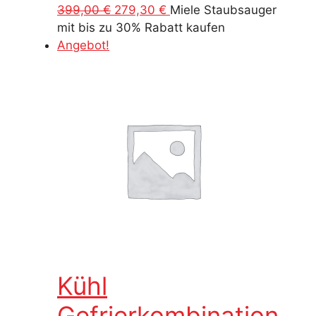
Ursprünglicher
Aktueller
399,00
€
279,30
€
Miele Staubsauger
Preis
Preis
mit bis zu 30% Rabatt kaufen
war:
ist:
Angebot!
399,00 €
279,30 €.
Kühl
Gefrierkombination