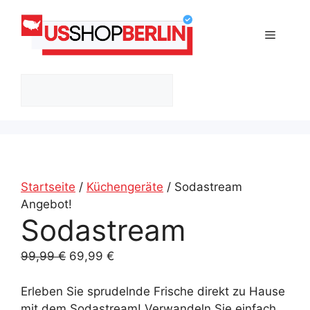
Zum
Inhalt
Menü
springen
Suchen
Startseite
/
Küchengeräte
/ Sodastream
Angebot!
Sodastream
Ursprünglicher
Aktueller
99,99
€
69,99
€
Preis
Preis
war:
ist:
Erleben Sie sprudelnde Frische direkt zu Hause
99,99 €
69,99 €.
mit dem Sodastream! Verwandeln Sie einfach