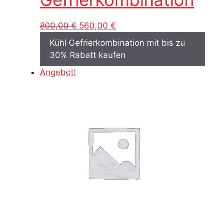
Ursprünglicher
Aktueller
800,00
€
560,00
€
Preis
Preis
Kühl Gefrierkombination mit bis zu
war:
ist:
30% Rabatt kaufen
800,00 €
560,00 €.
Angebot!