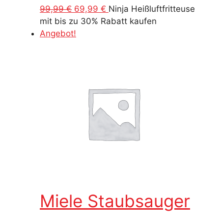
Ursprünglicher
Aktueller
99,99
€
69,99
€
Ninja Heißluftfritteuse
Preis
Preis
mit bis zu 30% Rabatt kaufen
war:
ist:
Angebot!
99,99 €
69,99 €.
Miele Staubsauger