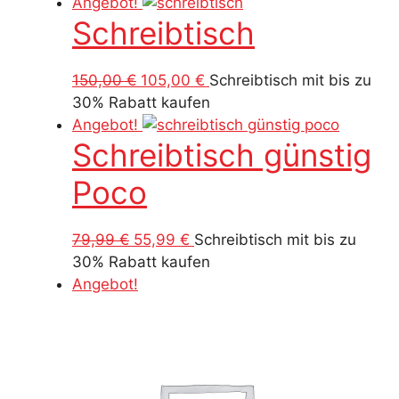
war:
ist:
Angebot!
Schreibtisch
150,00 €
105,00 €.
Ursprünglicher
Aktueller
150,00
€
105,00
€
Schreibtisch mit bis zu
Preis
Preis
30% Rabatt kaufen
war:
ist:
Angebot!
Schreibtisch günstig
150,00 €
105,00 €.
Poco
Ursprünglicher
Aktueller
79,99
€
55,99
€
Schreibtisch mit bis zu
Preis
Preis
30% Rabatt kaufen
war:
ist:
Angebot!
79,99 €
55,99 €.