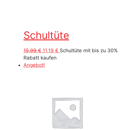
Schultüte
Ursprünglicher
Aktueller
15,99
€
11,19
€
Schultüte mit bis zu 30%
Preis
Preis
Rabatt kaufen
war:
ist:
Angebot!
15,99 €
11,19 €.