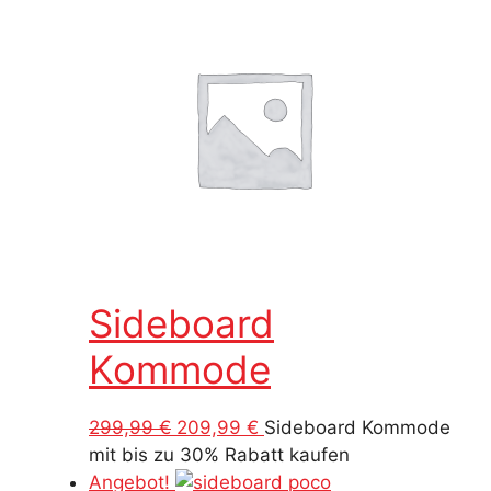
Sideboard
Kommode
Ursprünglicher
Aktueller
299,99
€
209,99
€
Sideboard Kommode
Preis
Preis
mit bis zu 30% Rabatt kaufen
war:
ist:
Angebot!