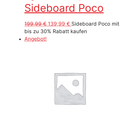
Sideboard Poco
299,99 €
209,99 €.
Ursprünglicher
Aktueller
199,99
€
139,99
€
Sideboard Poco mit
Preis
Preis
bis zu 30% Rabatt kaufen
war:
ist:
Angebot!
199,99 €
139,99 €.