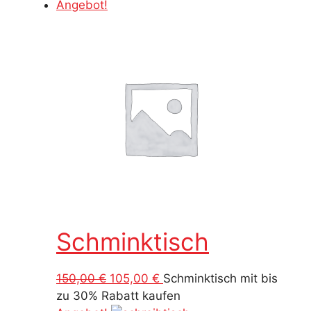
Angebot!
Schminktisch
Ursprünglicher
Aktueller
150,00
€
105,00
€
Schminktisch mit bis
Preis
Preis
zu 30% Rabatt kaufen