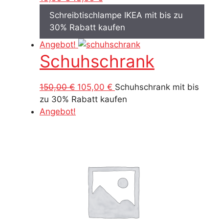
Preis
Preis
Schreibtischlampe IKEA mit bis zu
war:
ist:
30% Rabatt kaufen
19,99 €
13,99 €.
Angebot!
Schuhschrank
Ursprünglicher
Aktueller
150,00
€
105,00
€
Schuhschrank mit bis
Preis
Preis
zu 30% Rabatt kaufen
war:
ist:
Angebot!
150,00 €
105,00 €.