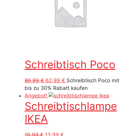
Schreibtisch Poco
Ursprünglicher
Aktueller
89,99
€
62,99
€
Schreibtisch Poco mit
Preis
Preis
bis zu 30% Rabatt kaufen
war:
ist:
Angebot!
Schreibtischlampe
89,99 €
62,99 €.
IKEA
Ursprünglicher
Aktueller
19,99
€
13,99
€