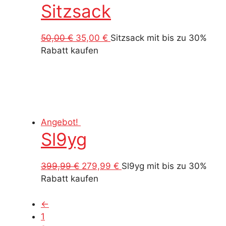
Sitzsack
Ursprünglicher
Aktueller
50,00
€
35,00
€
Sitzsack mit bis zu 30%
Preis
Preis
Rabatt kaufen
war:
ist:
50,00 €
35,00 €.
Angebot!
Sl9yg
Ursprünglicher
Aktueller
399,99
€
279,99
€
Sl9yg mit bis zu 30%
Preis
Preis
Rabatt kaufen
war:
ist:
399,99 €
279,99 €.
←
1