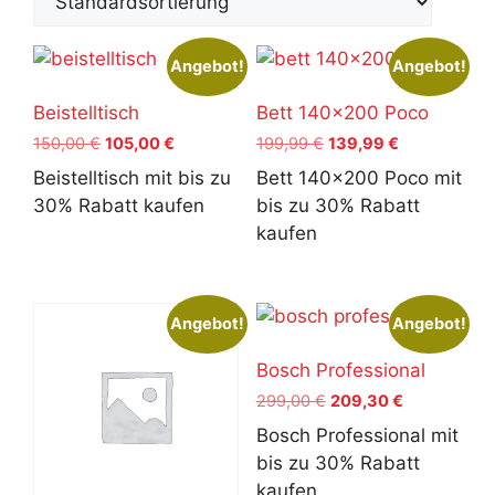
Angebot!
Angebot!
Beistelltisch
Bett 140×200 Poco
Ursprünglicher
Aktueller
Ursprünglicher
Aktueller
150,00
€
105,00
€
199,99
€
139,99
€
Preis
Preis
Preis
Preis
Beistelltisch mit bis zu
Bett 140x200 Poco mit
war:
ist:
war:
ist:
30% Rabatt kaufen
bis zu 30% Rabatt
150,00 €
105,00 €.
199,99 €
139,99 €.
kaufen
Angebot!
Angebot!
Bosch Professional
Ursprünglicher
Aktueller
299,00
€
209,30
€
Preis
Preis
Bosch Professional mit
war:
ist:
bis zu 30% Rabatt
299,00 €
209,30 €.
kaufen