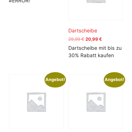
#ERROR!
war:
ist:
79,99 €
55,99 €.
Dartscheibe
Ursprünglicher
Aktueller
29,99
€
20,99
€
Preis
Preis
Dartscheibe mit bis zu
war:
ist:
30% Rabatt kaufen
29,99 €
20,99 €.
Angebot!
Angebot!