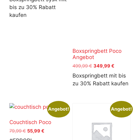
war:
ist:
bis zu 30% Rabatt
399,99 €
279,99 €.
kaufen
Boxspringbett Poco
Angebot
Ursprünglicher
Aktueller
499,99
€
349,99
€
Preis
Preis
Boxspringbett mit bis
war:
ist:
zu 30% Rabatt kaufen
499,99 €
349,99 €.
Angebot!
Angebot!
Couchtisch Poco
Ursprünglicher
Aktueller
79,99
€
55,99
€
Preis
Preis