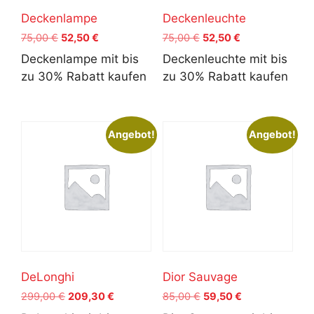
Deckenlampe
Deckenleuchte
Ursprünglicher
Aktueller
Ursprünglicher
Aktueller
75,00
€
52,50
€
75,00
€
52,50
€
Preis
Preis
Preis
Preis
Deckenlampe mit bis
Deckenleuchte mit bis
war:
ist:
war:
ist:
zu 30% Rabatt kaufen
zu 30% Rabatt kaufen
75,00 €
52,50 €.
75,00 €
52,50 €.
Angebot!
Angebot!
DeLonghi
Dior Sauvage
Ursprünglicher
Aktueller
Ursprünglicher
Aktueller
299,00
€
209,30
€
85,00
€
59,50
€
Preis
Preis
Preis
Preis