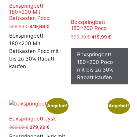
Boxspringbett
180×200 Mit
Bettkasten Poco
Boxspringbett
Ursprünglicher
Aktueller
599,99
€
419,99
€
180×200 Poco
Preis
Preis
Boxspringbett
Ursprünglicher
Aktueller
599,99
€
419,99
€
war:
ist:
Preis
Preis
180x200 Mit
599,99 €
419,99 €.
war:
ist:
Bettkasten Poco mit
Boxspringbett
599,99 €
419,99 €.
bis zu 30% Rabatt
180x200 Poco
kaufen
mit bis zu 30%
Rabatt kaufen
Angebot!
Angebot!
Boxspringbett Jysk
Ursprünglicher
Aktueller
399,99
€
279,99
€
Preis
Preis
Boxspringbett Jysk mit