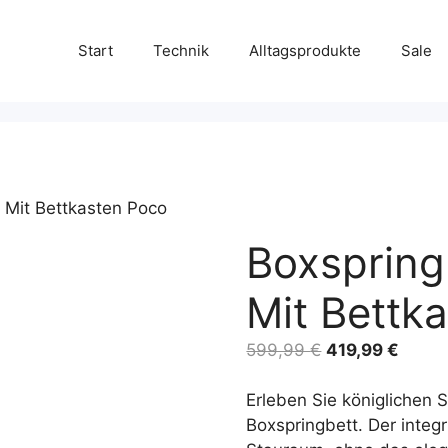
Start
Technik
Alltagsprodukte
Sale
 Mit Bettkasten Poco
Boxspring
Mit Bettk
Ursprünglicher
Aktuel
599,99
€
419,99
€
Preis
Preis
war:
ist:
Erleben Sie königlichen
599,99 €
419,9
Boxspringbett. Der integr