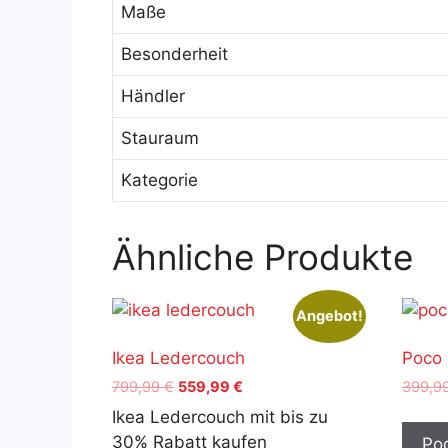
Maße
Besonderheit
Händler
Stauraum
Kategorie
Ähnliche Produkte
Angebot!
Ikea Ledercouch
Poco 
Ursprünglicher
Aktueller
799,99
€
559,99
€
399,9
Preis
Preis
Ikea Ledercouch mit bis zu
war:
ist:
30% Rabatt kaufen
Poc