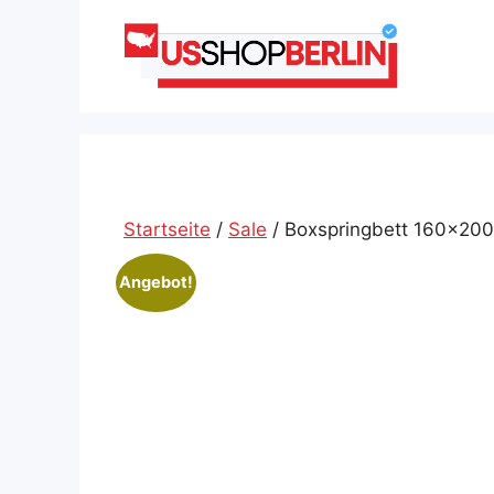
Zum
Inhalt
springen
Startseite
/
Sale
/ Boxspringbett 160×200
Angebot!