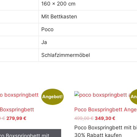
160 x 200 cm
Mit Bettkasten
Poco
Ja
Schlafzimmermöbel
Angebot!
An
Boxspringbett
Poco Boxspringbett Ange
Ursprünglicher
Aktueller
Ursprünglicher
Aktueller
9
€
279,99
€
499,00
€
349,30
€
Preis
Preis
Preis
Preis
Poco Boxspringbett mit b
war:
ist:
war:
ist:
30% Rabatt kaufen
o Boxspringbett mit