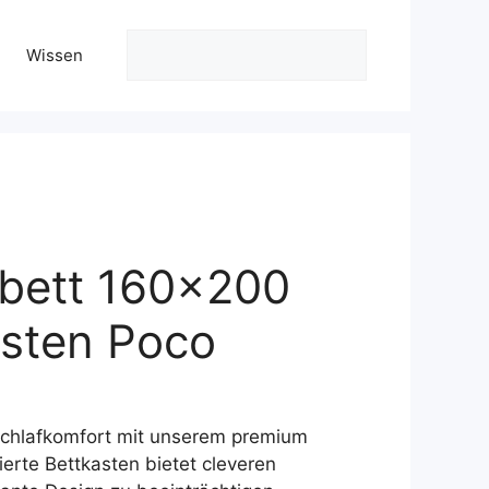
Suchen
Wissen
bett 160×200
asten Poco
ler
 Schlafkomfort mit unserem premium
9 €.
ierte Bettkasten bietet cleveren