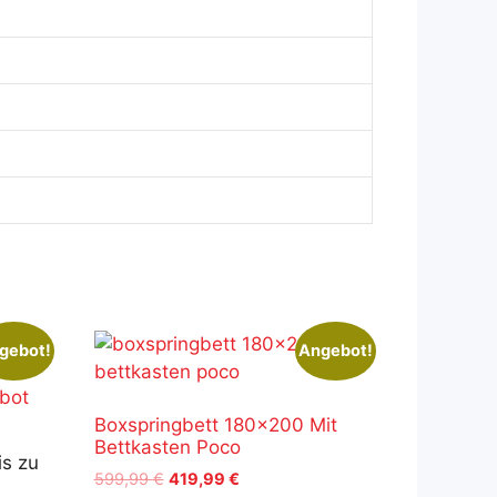
gebot!
Angebot!
bot
Boxspringbett 180×200 Mit
Bettkasten Poco
is zu
Ursprünglicher
Aktueller
599,99
€
419,99
€