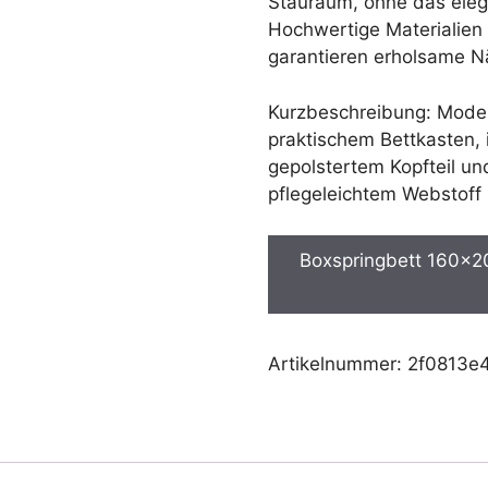
Stauraum, ohne das eleg
Hochwertige Materialien 
garantieren erholsame Nä
Kurzbeschreibung: Mode
praktischem Bettkasten, 
gepolstertem Kopfteil un
pflegeleichtem Webstoff 
Boxspringbett 160x20
Artikelnummer:
2f0813e