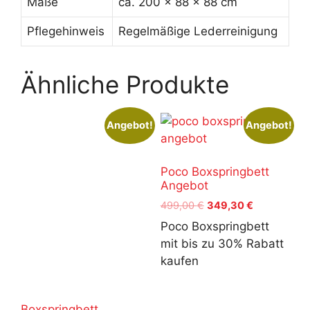
Maße
ca. 200 x 88 x 88 cm
Pflegehinweis
Regelmäßige Lederreinigung
Ähnliche Produkte
Angebot!
Angebot!
Poco Boxspringbett
Angebot
Ursprünglicher
Aktueller
499,00
€
349,30
€
Preis
Preis
Poco Boxspringbett
war:
ist:
mit bis zu 30% Rabatt
499,00 €
349,30 €.
kaufen
Boxspringbett