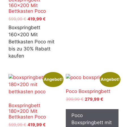
160×200 Mit
Bettkasten Poco
Ursprünglicher
Aktueller
599,99
€
419,99
€
Preis
Preis
Boxspringbett
war:
ist:
160x200 Mit
599,99 €
419,99 €.
Bettkasten Poco mit
bis zu 30% Rabatt
kaufen
Angebot!
Angebot!
Poco Boxspringbett
Ursprünglicher
Aktueller
399,99
€
279,99
€
Preis
Preis
Boxspringbett
180×200 Mit
war:
ist:
Poco
Bettkasten Poco
399,99 €
279,99 €.
Boxspringbett mit
Ursprünglicher
Aktueller
599,99
€
419,99
€