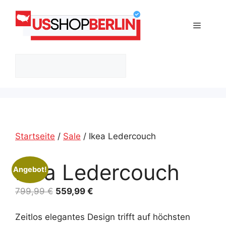
Zum
Inhalt
Menü
springen
Suchen
Startseite
/
Sale
/ Ikea Ledercouch
Ikea Ledercouch
Angebot!
Ursprünglicher
Aktueller
799,99
€
559,99
€
Preis
Preis
war:
ist:
Zeitlos elegantes Design trifft auf höchsten