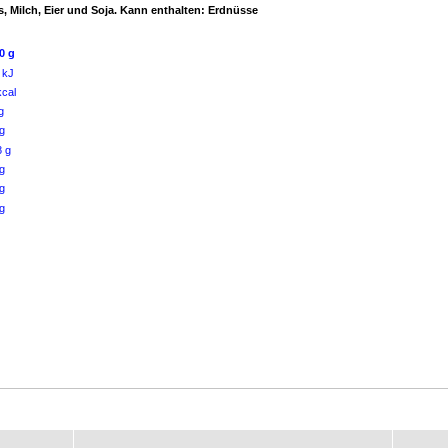
, Milch, Eier und Soja. Kann enthalten: Erdnüsse
0 g
 kJ
kcal
g
g
8 g
g
g
g