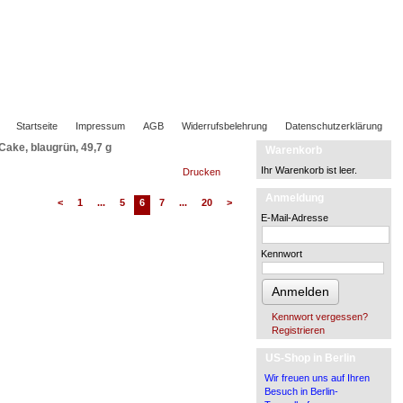
Startseite
Impressum
AGB
Widerrufsbelehrung
Datenschutzerklärung
ake, blaugrün, 49,7 g
Warenkorb
Ihr Warenkorb ist leer.
Drucken
Anmeldung
<
1
...
5
6
7
...
20
>
E-Mail-Adresse
Kennwort
Anmelden
Kennwort vergessen?
Registrieren
US-Shop in Berlin
Wir freuen uns auf Ihren
Besuch in Berlin-