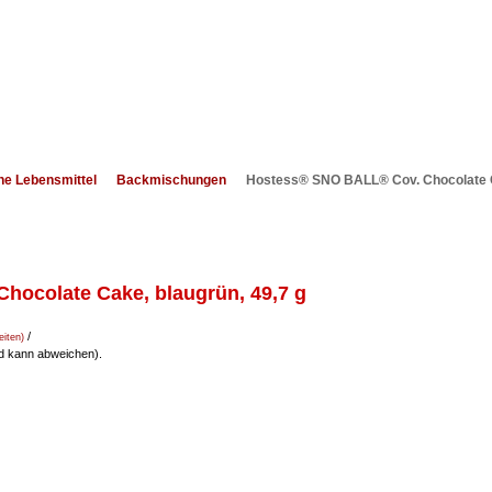
he Lebensmittel
Backmischungen
Hostess® SNO BALL® Cov. Chocolate C
ocolate Cake, blaugrün, 49,7 g
/
eiten)
nd kann abweichen).