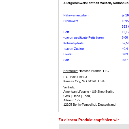
Allergiehinweis: enthält Weizen, Kokosnuss
Nährwertangaben
je 10
Brennwert
1395
333 
Fett
11,1 
-davon gesättigte Fettsäuren
6,06 
Kohlenhydrate
57,5
-davon Zucker
40,4 
Eiweiß
3,03 
Salz
0,87 
Hersteller:
Hostess Brands, LLC
P.O. Box 419593
Kansas City, MO 64141, USA
Vertrieb:
American Lifestyle - US-Shop Berlin,
Gifts | Deco | Food,
Attilastr. 177,
12105 Berlin-Tempelhof, Deutschland
Zu diesem Produkt empfehlen wir