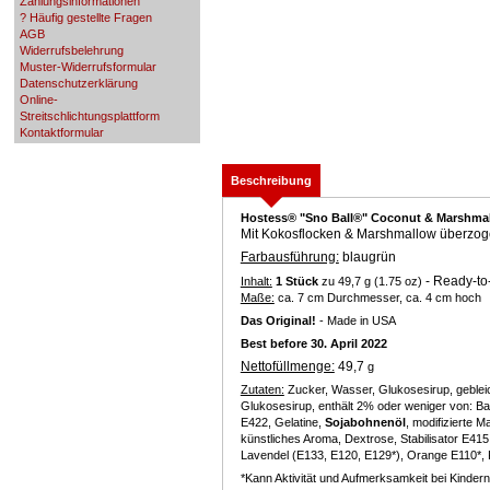
Zahlungsinformationen
? Häufig gestellte Fragen
AGB
Widerrufsbelehrung
Muster-Widerrufsformular
Datenschutzerklärung
Online-
Streitschlichtungsplattform
Kontaktformular
Beschreibung
Hostess® "Sno Ball
®
" Coconut & Marshmal
Mit Kokosflocken & Marshmallow überzog
Farbausführung:
blaugrün
- Ready-to-
Inhalt:
1 Stück
zu 49,7 g (1.75 oz)
Maße:
ca. 7 cm Durchmesser, ca. 4 cm hoch
Das Original!
- Made in USA
Best before 30. April 2022
Nettofüllmenge:
49,7
g
Zutaten:
Zucker, Wasser, Glukosesirup, geblei
Glukosesirup, enthält 2% oder weniger von: Ba
E422, Gelatine,
Sojabohnenöl
, modifizierte 
künstliches Aroma, Dextrose, Stabilisator E41
Lavendel (E133, E120, E129*), Orange E110*, P
*Kann Aktivität und Aufmerksamkeit bei Kindern