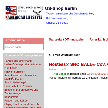
US-Shop Berlin
Typisch amerikanische Geschenkartikel,
Dekorationsartikel,
Original US-Food...
Startseite / Öffnungszeiten
Amerikanisc
Produktsuche
6 - 6 von 20 Ergebnissen
Startseite / Öffnungszeiten
:-) Alles aus einer Hand!
Hostess® SNO BALL® Cov. Ch
Laden-Öffnungszeiten / Anfahrt
zum Laden
Artikel-Nr.: 19186
NEU im Sortiment
Auf Lager
im Berliner Shop
(Anfahrt & Öffnungsz
Amerikanische Lebensmittel
Paket-Anlieferung innerhalb ca. 2-5 Tagen (Ausla
SCHNÄPPCHEN
Schokoladenriegel
Erdnussbutter-Produkte
Bonbons, Marshmallows und
Zuckerstangen
Kaugummis
Popcorn und Kekse
Chips, Crackers und Pretzels
Frühstücksprodukte und Syrup