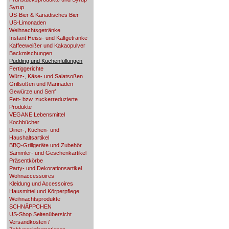
Syrup
US-Bier & Kanadisches Bier
US-Limonaden
Weihnachtsgetränke
Instant Heiss- und Kaltgetränke
Kaffeeweißer und Kakaopulver
Backmischungen
Pudding und Kuchenfüllungen
Fertiggerichte
Würz-, Käse- und Salatsoßen
Grillsoßen und Marinaden
Gewürze und Senf
Fett- bzw. zuckerreduzierte
Produkte
VEGANE Lebensmittel
Kochbücher
Diner-, Küchen- und
Haushaltsartikel
BBQ-Grillgeräte und Zubehör
Sammler- und Geschenkartikel
Präsentkörbe
Party- und Dekorationsartikel
Wohnaccessoires
Kleidung und Accessoires
Hausmittel und Körperpflege
Weihnachtsprodukte
SCHNÄPPCHEN
US-Shop Seitenübersicht
Versandkosten /