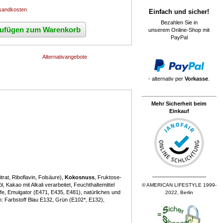
sandkosten
Einfach und sicher!
Bezahlen Sie in
ufügen zum Warenkorb
unserem Online-Shop mit
PayPal
- alternativ per
Vorkasse
.
Mehr Sicherheit beim
Einkauf
__________________
trat, Riboflavin, Folsäure),
Kokosnuss
, Fruktose-
öl, Kakao mit Alkali verarbeitet, Feuchthaltemittel
© AMERICAN LIFESTYLE 1999-
ffe, Emulgator (E471, E435, E481), natürliches und
2022, Berlin
: Farbstoff Blau E132, Grün (E102*, E132),