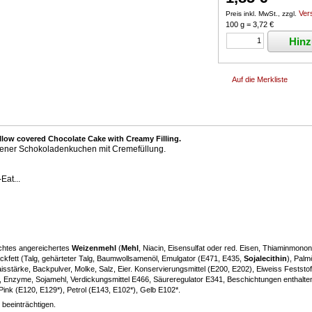
Ver
Preis inkl. MwSt., zzgl.
100 g = 3,72 €
Hinz
low covered Chocolate Cake with Creamy Filling.
ener Schokoladenkuchen mit Cremefüllung.
Eat...
chtes angereichertes
Weizenmehl
(
Mehl
, Niacin, Eisensulfat oder red. Eisen, Thiaminmononi
ckfett (Talg, gehärteter Talg, Baumwollsamenöl, Emulgator (E471, E435,
Sojalecithin
), Palm
Maisstärke, Backpulver, Molke, Salz, Eier. Konservierungsmittel (E200, E202), Eiweiss Feststo
5, Enzyme, Sojamehl, Verdickungsmittel E466, Säureregulator E341, Beschichtungen enthalten
ink (E120, E129*), Petrol (E143, E102*), Gelb E102*.
 beeinträchtigen.