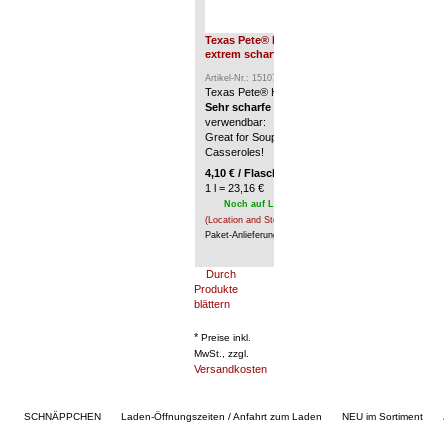
Texas Pete® HOTTER Hot Sauce,
AMERI
extrem scharf, 177 ml
Berlin
Öffnu
Artikel-Nr.: 15107
Texas Pete® HOTTER Hot Sauce.
Artikel
In der
Sehr scharfe Würzsoße
- universell
jederz
verwendbar:
Öffnun
Great for Soups, Salads, Gravies and
Casseroles!
Der On
die Uh
4,10
€
/ Flasche(n) *
1 l = 23,16 €
Noch auf Lager
im Berliner Shop
(Location and Store Hours)
/
Paket-Anlieferung innerhalb ca. 2-5 Tagen.
Durch
Produkte
blättern
*
Preise inkl.
MwSt., zzgl.
Versandkosten
SCHNÄPPCHEN
Laden-Öffnungszeiten / Anfahrt zum Laden
NEU im Sortiment