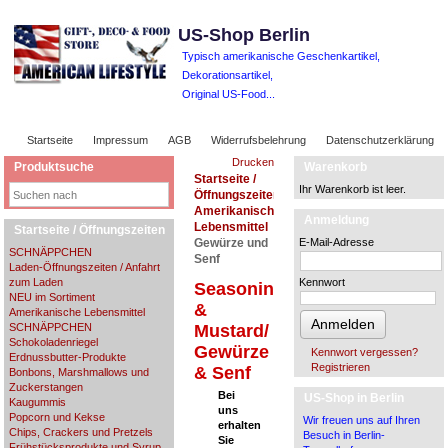
US-Shop Berlin
Typisch amerikanische Geschenkartikel,
Dekorationsartikel,
Original US-Food...
Startseite
Impressum
AGB
Widerrufsbelehrung
Datenschutzerklärung
Drucken
Produktsuche
Warenkorb
Startseite /
Ihr Warenkorb ist leer.
Öffnungszeiten
Amerikanische
Anmeldung
Lebensmittel
Startseite / Öffnungszeiten
Gewürze und
E-Mail-Adresse
SCHNÄPPCHEN
Senf
Laden-Öffnungszeiten / Anfahrt
zum Laden
Kennwort
Seasonings
NEU im Sortiment
&
Amerikanische Lebensmittel
Anmelden
SCHNÄPPCHEN
Mustard/
Schokoladenriegel
Gewürze
Kennwort vergessen?
Erdnussbutter-Produkte
Registrieren
& Senf
Bonbons, Marshmallows und
Zuckerstangen
Bei
US-Shop in Berlin
Kaugummis
uns
Popcorn und Kekse
Wir freuen uns auf Ihren
erhalten
Chips, Crackers und Pretzels
Besuch in Berlin-
Sie
Frühstücksprodukte und Syrup