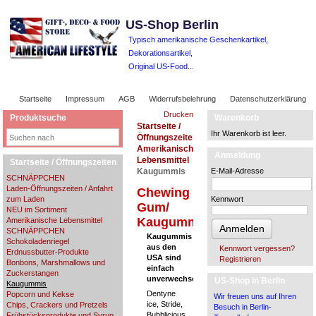
US-Shop Berlin
Typisch amerikanische Geschenkartikel,
Dekorationsartikel,
Original US-Food...
Startseite
Impressum
AGB
Widerrufsbelehrung
Datenschutzerklärung
Drucken
Produktsuche
Warenkorb
Startseite /
Ihr Warenkorb ist leer.
Öffnungszeiten
Amerikanische
Anmeldung
Lebensmittel
Startseite / Öffnungszeiten
Kaugummis
E-Mail-Adresse
SCHNÄPPCHEN
Laden-Öffnungszeiten / Anfahrt
Chewing
zum Laden
Kennwort
Gum/
NEU im Sortiment
Kaugummis
Amerikanische Lebensmittel
Anmelden
SCHNÄPPCHEN
Kaugummis
Schokoladenriegel
aus den
Kennwort vergessen?
Erdnussbutter-Produkte
USA sind
Registrieren
Bonbons, Marshmallows und
einfach
Zuckerstangen
unverwechselbar!
US-Shop in Berlin
Kaugummis
Dentyne
Popcorn und Kekse
Wir freuen uns auf Ihren
ice, Stride,
Chips, Crackers und Pretzels
Besuch in Berlin-
Bubblicious,
Frühstücksprodukte und Syrup