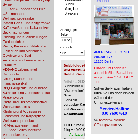
Tempelhof...
Bubble
Syrup
Yum, Ice
US-Bier & Kanadisches Bier
Breakers...
US-Limonaden
Weihnachtsgetränke
Instant Heiss- und Kaltgetränke
Kaffeeweißer und Kakaopulver
Anzeige pro
Backmischungen
Seite
Pudding und Kuchenfüllungen
Fertiggerichte
Würz-, Käse- und Salatsoßen
Sortieren nach
Grillsoßen und Marinaden
AMERICAN LIFESTYLE
Gewürze und Senf
Attilastr. 177
Fett- bzw. zuckerreduzierte
12105 Berlin
Produkte
Bubblicious®
Trident® Sugar Free
Hinweis: im Laden ist
VEGANE Lebensmittel
WATERMELON
CINNAMON Gum, 1
ausschließlich Barzahlung
Kochbücher
Bubble Gum, 5 Pieces
Sticks
möglich! +++ CASH ONLY
Diner-, Küchen- und
Artikel-Nr.: 58350
+++
Artikel-Nr.: 23032
Haushaltsartikel
Bubblicious®
Trident
®
Refreshingl
BBQ-Grillgeräte und Zubehör
Sollten Sie Fragen haben,
"Watermelon" Bubble
Long Lasting Cinnam
Sammler- und Geschenkartikel
rufen Sie uns doch einfach
Gum.
Gum.
Präsentkörbe
während der
5 einzeln
Zuckerfreie
Kaugum
Party- und Dekorationsartikel
Öffnungszeiten an:
verpackte
Kaugummis
mit Zimtgeschmack
Wohnaccessoires
Service-Hotline
mit Wassermelone-
- im Slim Pack.
Kleidung und Accessoires
030 76007610
Geschmack
.
2,99
€
/ Packung(en)
Hausmittel und Körperpflege
>>
Anfahrt & aktuelle
1 kg = 112,41 €
Weihnachtsprodukte
Öffnungszeiten
<<
1,60
€
/ Packung(en) *
:-) Alles aus einer Hand!
Auf Lager
im Berlin
1 kg = 40,00 €
US-Shop Seitenübersicht
Shop
(Anfahrt &
Versandkosten /
Auf Lager
im Berliner
Öffnungszeiten)
/