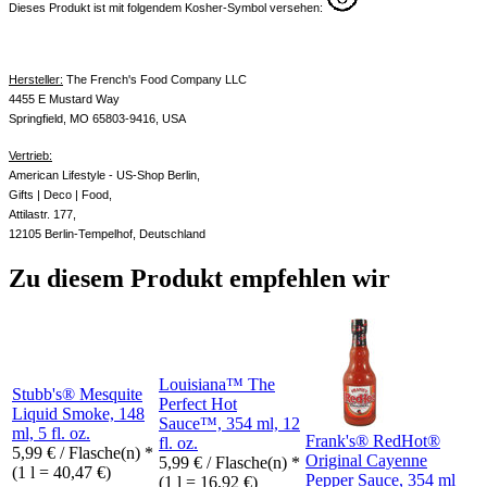
Dieses Produkt ist mit folgendem Kosher-Symbol versehen:
Hersteller:
The French's Food Company LLC
4455 E Mustard Way
Springfield, MO 65803-9416, USA
Vertrieb:
American Lifestyle - US-Shop Berlin,
Gifts | Deco | Food,
Attilastr. 177,
12105 Berlin-Tempelhof, Deutschland
Zu diesem Produkt empfehlen wir
Louisiana™ The
Stubb's® Mesquite
Perfect Hot
Liquid Smoke, 148
Sauce™, 354 ml, 12
ml, 5 fl. oz.
Frank's® RedHot®
fl. oz.
5,99
€
/ Flasche(n) *
Original Cayenne
5,99
€
/ Flasche(n) *
(1 l = 40,47 €)
Pepper Sauce, 354 ml
(1 l = 16,92 €)