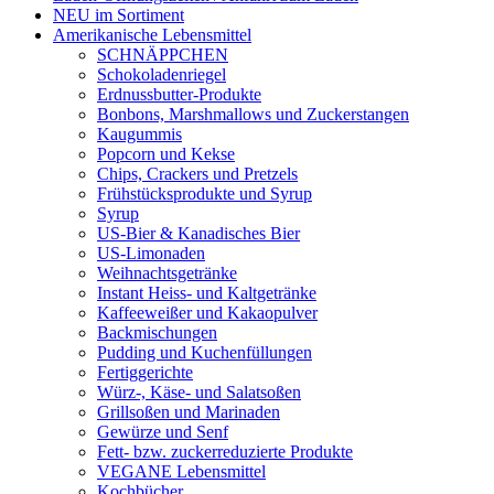
NEU im Sortiment
Amerikanische Lebensmittel
SCHNÄPPCHEN
Schokoladenriegel
Erdnussbutter-Produkte
Bonbons, Marshmallows und Zuckerstangen
Kaugummis
Popcorn und Kekse
Chips, Crackers und Pretzels
Frühstücksprodukte und Syrup
Syrup
US-Bier & Kanadisches Bier
US-Limonaden
Weihnachtsgetränke
Instant Heiss- und Kaltgetränke
Kaffeeweißer und Kakaopulver
Backmischungen
Pudding und Kuchenfüllungen
Fertiggerichte
Würz-, Käse- und Salatsoßen
Grillsoßen und Marinaden
Gewürze und Senf
Fett- bzw. zuckerreduzierte Produkte
VEGANE Lebensmittel
Kochbücher