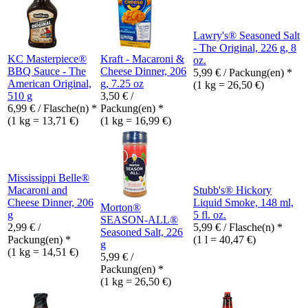
Lawry's® Seasoned Salt
- The Original, 226 g, 8
KC Masterpiece®
Kraft - Macaroni &
oz.
BBQ Sauce - The
Cheese Dinner, 206
5,99
€
/ Packung(en) *
American Original,
g, 7.25 oz
(1 kg = 26,50 €)
510 g
3,50
€
/
6,99
€
/ Flasche(n) *
Packung(en) *
(1 kg = 13,71 €)
(1 kg = 16,99 €)
Mississippi Belle®
Macaroni and
Stubb's® Hickory
Cheese Dinner, 206
Liquid Smoke, 148 ml,
Morton®
g
5 fl. oz.
SEASON-ALL®
2,99
€
/
5,99
€
/ Flasche(n) *
Seasoned Salt, 226
Packung(en) *
(1 l = 40,47 €)
g
(1 kg = 14,51 €)
5,99
€
/
Packung(en) *
(1 kg = 26,50 €)