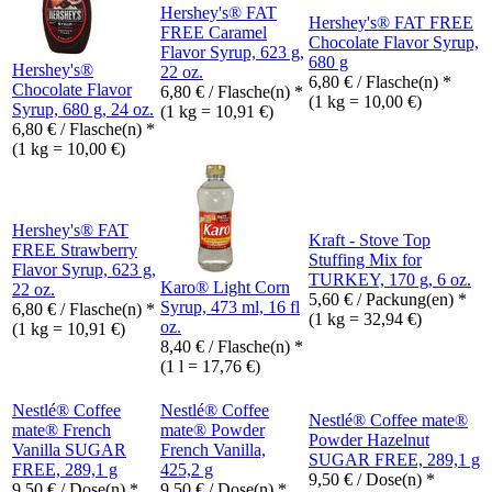
Hershey's® FAT
Hershey's® FAT FREE
FREE Caramel
Chocolate Flavor Syrup,
Flavor Syrup, 623 g,
680 g
Hershey's®
22 oz.
6,80
€
/ Flasche(n) *
Chocolate Flavor
6,80
€
/ Flasche(n) *
(1 kg = 10,00 €)
Syrup, 680 g, 24 oz.
(1 kg = 10,91 €)
6,80
€
/ Flasche(n) *
(1 kg = 10,00 €)
Hershey's® FAT
Kraft - Stove Top
FREE Strawberry
Stuffing Mix for
Flavor Syrup, 623 g,
TURKEY, 170 g, 6 oz.
Karo® Light Corn
22 oz.
5,60
€
/ Packung(en) *
Syrup, 473 ml, 16 fl
6,80
€
/ Flasche(n) *
(1 kg = 32,94 €)
oz.
(1 kg = 10,91 €)
8,40
€
/ Flasche(n) *
(1 l = 17,76 €)
Nestlé® Coffee
Nestlé® Coffee
Nestlé® Coffee mate®
mate® French
mate® Powder
Powder Hazelnut
Vanilla SUGAR
French Vanilla,
SUGAR FREE, 289,1 g
FREE, 289,1 g
425,2 g
9,50
€
/ Dose(n) *
9,50
€
/ Dose(n) *
9,50
€
/ Dose(n) *