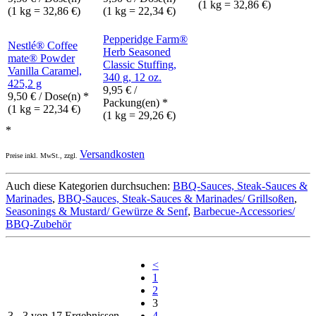
(1 kg = 32,86 €)
(1 kg = 32,86 €)
(1 kg = 22,34 €)
Pepperidge Farm®
Nestlé® Coffee
Herb Seasoned
mate® Powder
Classic Stuffing,
Vanilla Caramel,
340 g, 12 oz.
425,2 g
9,95
€
/
9,50
€
/ Dose(n) *
Packung(en) *
(1 kg = 22,34 €)
(1 kg = 29,26 €)
*
Versandkosten
Preise inkl. MwSt., zzgl.
Auch diese Kategorien durchsuchen:
BBQ-Sauces, Steak-Sauces &
Marinades
,
BBQ-Sauces, Steak-Sauces & Marinades/ Grillsoßen
,
Seasonings & Mustard/ Gewürze & Senf
,
Barbecue-Accessories/
BBQ-Zubehör
<
1
2
3
3 - 3 von 17 Ergebnissen
4