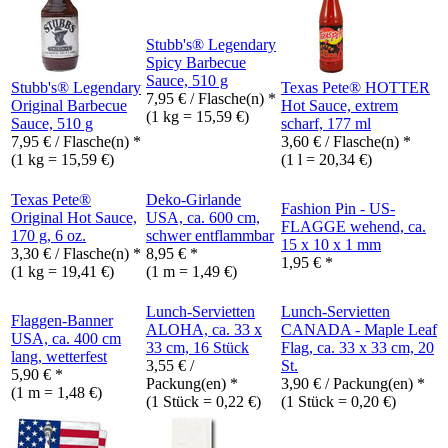
Stubb's® Legendary
Spicy Barbecue
Sauce, 510 g
Stubb's® Legendary
Texas Pete® HOTTER
7,95
€
/ Flasche(n) *
Original Barbecue
Hot Sauce, extrem
(1 kg = 15,59 €)
Sauce, 510 g
scharf, 177 ml
7,95
€
/ Flasche(n) *
3,60
€
/ Flasche(n) *
(1 kg = 15,59 €)
(1 l = 20,34 €)
Texas Pete®
Deko-Girlande
Fashion Pin - US-
Original Hot Sauce,
USA, ca. 600 cm,
FLAGGE wehend, ca.
170 g, 6 oz.
schwer entflammbar
15 x 10 x 1 mm
3,30
€
/ Flasche(n) *
8,95
€
*
1,95
€
*
(1 kg = 19,41 €)
(1 m = 1,49 €)
Lunch-Servietten
Lunch-Servietten
Flaggen-Banner
ALOHA, ca. 33 x
CANADA - Maple Leaf
USA, ca. 400 cm
33 cm, 16 Stück
Flag, ca. 33 x 33 cm, 20
lang, wetterfest
3,55
€
/
St.
5,90
€
*
Packung(en) *
3,90
€
/ Packung(en) *
(1 m = 1,48 €)
(1 Stück = 0,22 €)
(1 Stück = 0,20 €)