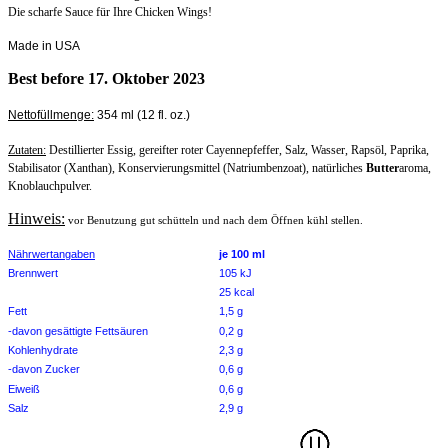
Die scharfe Sauce für Ihre Chicken Wings!
Made in USA
Best before 17. Oktober 2023
Nettofüllmenge:
354 ml (12 fl. oz.)
Zutaten:
Destillierter Essig, gereifter roter Cayennepfeffer, Salz, Wasser, Rapsöl, Paprika,
Stabilisator (Xanthan), Konservierungsmittel (Natriumbenzoat), natürliches
Butter
aroma,
Knoblauchpulver.
Hinweis:
vor Benutzung gut schütteln und nach dem Öffnen kühl stellen.
Nährwertangaben
je 100 ml
Brennwert
105 kJ
25 kcal
Fett
1,5 g
-davon gesättigte Fettsäuren
0,2 g
Kohlenhydrate
2,3 g
-davon Zucker
0,6 g
Eiweiß
0,6 g
Salz
2,9 g