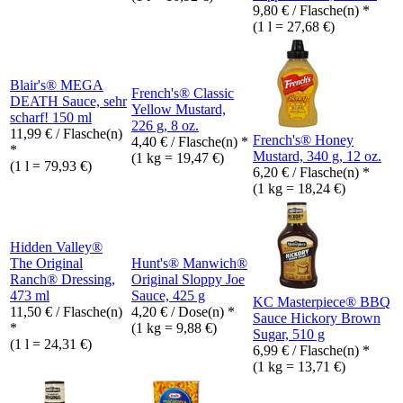
9,80
€
/ Flasche(n) *
(1 l = 27,68 €)
Blair's® MEGA
French's® Classic
DEATH Sauce, sehr
Yellow Mustard,
scharf! 150 ml
226 g, 8 oz.
11,99
€
/ Flasche(n)
French's® Honey
4,40
€
/ Flasche(n) *
*
Mustard, 340 g, 12 oz.
(1 kg = 19,47 €)
(1 l = 79,93 €)
6,20
€
/ Flasche(n) *
(1 kg = 18,24 €)
Hidden Valley®
The Original
Hunt's® Manwich®
Ranch® Dressing,
Original Sloppy Joe
473 ml
Sauce, 425 g
KC Masterpiece® BBQ
11,50
€
/ Flasche(n)
4,20
€
/ Dose(n) *
Sauce Hickory Brown
*
(1 kg = 9,88 €)
Sugar, 510 g
(1 l = 24,31 €)
6,99
€
/ Flasche(n) *
(1 kg = 13,71 €)