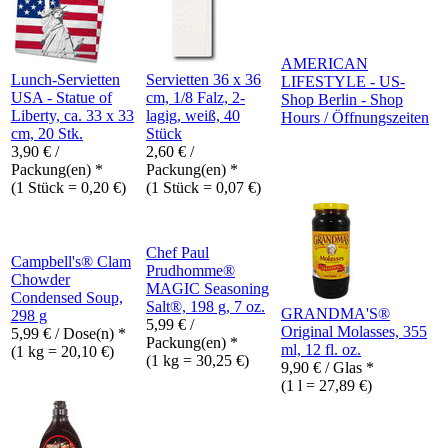
AMERICAN
Lunch-Servietten
Servietten 36 x 36
LIFESTYLE - US-
USA - Statue of
cm, 1/8 Falz, 2-
Shop Berlin - Shop
Liberty, ca. 33 x 33
lagig, weiß, 40
Hours / Öffnungszeiten
cm, 20 Stk.
Stück
3,90
€
/
2,60
€
/
Packung(en) *
Packung(en) *
(1 Stück = 0,20 €)
(1 Stück = 0,07 €)
Chef Paul
Campbell's® Clam
Prudhomme®
Chowder
MAGIC Seasoning
Condensed Soup,
Salt®, 198 g, 7 oz.
GRANDMA'S®
298 g
5,99
€
/
Original Molasses, 355
5,99
€
/ Dose(n) *
Packung(en) *
ml, 12 fl. oz.
(1 kg = 20,10 €)
(1 kg = 30,25 €)
9,90
€
/ Glas *
(1 l = 27,89 €)