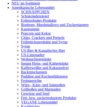
NEU im Sortiment
Amerikanische Lebensmittel
SCHNÄPPCHEN
Schokoladenriegel
Erdnussbutter-Produkte
Bonbons, Marshmallows und Zuckerstangen
Kaugummis
Popcorn und Kekse
Chips, Crackers und Pretzels
Frühstücksprodukte und Syrup
Syrup
US-Bier & Kanadisches Bier
US-Limonaden
Weihnachtsgetränke
Instant Heiss- und Kaltgetränke
Kaffeeweißer und Kakaopulver
Backmischungen
Pudding und Kuchenfüllungen
Fertiggerichte
Würz-, Käse- und Salatsoßen
Grillsoßen und Marinaden
Gewürze und Senf
Fett- bzw. zuckerreduzierte Produkte
VEGANE Lebensmittel
Kochbücher