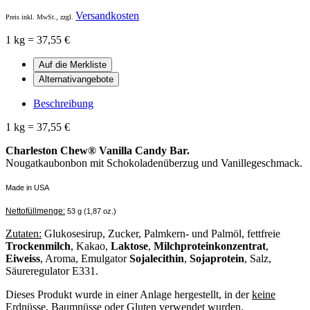
Versandkosten
Preis inkl. MwSt., zzgl.
1 kg = 37,55 €
Beschreibung
1 kg = 37,55 €
Charleston Chew® Vanilla Candy Bar.
Nougatkaubonbon mit Schokoladenüberzug und Vanillegeschmack.
Made in USA
Nettofüllmenge:
53 g (1,87 oz.)
Zutaten:
Glukosesirup, Zucker, Palmkern- und Palmöl, fettfreie
Trockenmilch
, Kakao,
Laktose
,
Milchproteinkonzentrat
,
Eiweiss
, Aroma, Emulgator
Sojalecithin
,
Sojaprotein
, Salz,
Säureregulator E331.
Dieses Produkt wurde in einer Anlage hergestellt, in der
keine
Erdnüsse, Baumnüsse oder Gluten verwendet wurden.