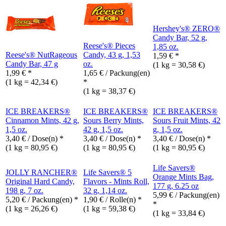
Hershey's® ZERO®
Candy Bar, 52 g,
Reese's® Pieces
1,85 oz.
Reese's® NutRageous
Candy, 43 g, 1,53
1,59
€
*
Candy Bar, 47 g
oz.
(1 kg = 30,58 €)
1,99
€
*
1,65
€
/ Packung(en)
(1 kg = 42,34 €)
*
(1 kg = 38,37 €)
ICE BREAKERS®
ICE BREAKERS®
ICE BREAKERS®
Cinnamon Mints, 42 g,
Sours Berry Mints,
Sours Fruit Mints, 42
1,5 oz.
42 g, 1,5 oz.
g, 1,5 oz.
3,40
€
/ Dose(n) *
3,40
€
/ Dose(n) *
3,40
€
/ Dose(n) *
(1 kg = 80,95 €)
(1 kg = 80,95 €)
(1 kg = 80,95 €)
Life Savers®
JOLLY RANCHER®
Life Savers® 5
Orange Mints Bag,
Original Hard Candy,
Flavors - Mints Roll,
177 g, 6.25 oz
198 g, 7 oz.
32 g, 1,14 oz.
5,99
€
/ Packung(en)
5,20
€
/ Packung(en) *
1,90
€
/ Rolle(n) *
*
(1 kg = 26,26 €)
(1 kg = 59,38 €)
(1 kg = 33,84 €)