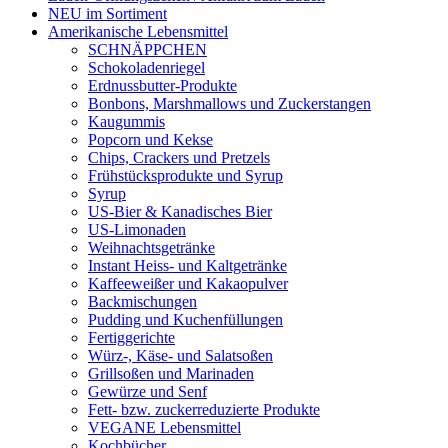
NEU im Sortiment
Amerikanische Lebensmittel
SCHNÄPPCHEN
Schokoladenriegel
Erdnussbutter-Produkte
Bonbons, Marshmallows und Zuckerstangen
Kaugummis
Popcorn und Kekse
Chips, Crackers und Pretzels
Frühstücksprodukte und Syrup
Syrup
US-Bier & Kanadisches Bier
US-Limonaden
Weihnachtsgetränke
Instant Heiss- und Kaltgetränke
Kaffeeweißer und Kakaopulver
Backmischungen
Pudding und Kuchenfüllungen
Fertiggerichte
Würz-, Käse- und Salatsoßen
Grillsoßen und Marinaden
Gewürze und Senf
Fett- bzw. zuckerreduzierte Produkte
VEGANE Lebensmittel
Kochbücher