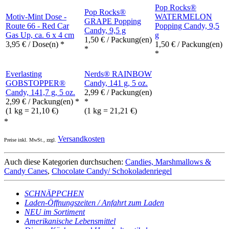
Pop Rocks®
Pop Rocks®
Motiv-Mint Dose -
WATERMELON
GRAPE Popping
Route 66 - Red Car
Popping Candy, 9,5
Candy, 9,5 g
Gas Up, ca. 6 x 4 cm
g
1,50
€
/ Packung(en)
3,95
€
/ Dose(n) *
1,50
€
/ Packung(en)
*
*
Everlasting
Nerds® RAINBOW
GOBSTOPPER®
Candy, 141 g, 5 oz.
Candy, 141,7 g, 5 oz.
2,99
€
/ Packung(en)
2,99
€
/ Packung(en) *
*
(1 kg = 21,10 €)
(1 kg = 21,21 €)
*
Versandkosten
Preise inkl. MwSt., zzgl.
Auch diese Kategorien durchsuchen:
Candies, Marshmallows &
Candy Canes
,
Chocolate Candy/ Schokoladenriegel
SCHNÄPPCHEN
Laden-Öffnungszeiten / Anfahrt zum Laden
NEU im Sortiment
Amerikanische Lebensmittel