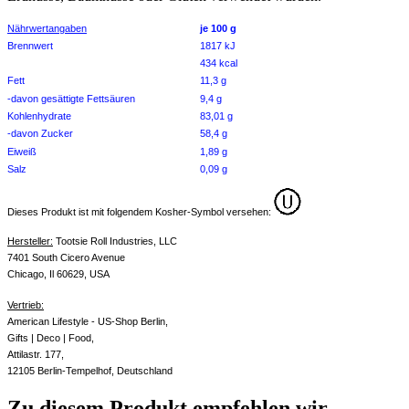
Nährwertangaben
je 100 g
Brennwert
1817 kJ
434 kcal
Fett
11,3 g
-davon gesättigte Fettsäuren
9,4 g
Kohlenhydrate
83,01 g
-davon Zucker
58,4 g
Eiweiß
1,89 g
Salz
0,09 g
Dieses Produkt ist mit folgendem Kosher-Symbol versehen:
Hersteller:
Tootsie Roll Industries, LLC
7401 South Cicero Avenue
Chicago, Il 60629, USA
Vertrieb:
American Lifestyle - US-Shop Berlin,
Gifts | Deco | Food,
Attilastr. 177,
12105 Berlin-Tempelhof, Deutschland
Zu diesem Produkt empfehlen wir