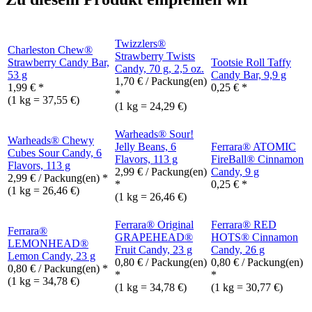
Twizzlers®
Charleston Chew®
Strawberry Twists
Strawberry Candy Bar,
Tootsie Roll Taffy
Candy, 70 g, 2,5 oz.
53 g
Candy Bar, 9,9 g
1,70
€
/ Packung(en)
1,99
€
*
0,25
€
*
*
(1 kg = 37,55 €)
(1 kg = 24,29 €)
Warheads® Sour!
Warheads® Chewy
Jelly Beans, 6
Ferrara® ATOMIC
Cubes Sour Candy, 6
Flavors, 113 g
FireBall® Cinnamon
Flavors, 113 g
2,99
€
/ Packung(en)
Candy, 9 g
2,99
€
/ Packung(en) *
*
0,25
€
*
(1 kg = 26,46 €)
(1 kg = 26,46 €)
Ferrara® Original
Ferrara® RED
Ferrara®
GRAPEHEAD®
HOTS® Cinnamon
LEMONHEAD®
Fruit Candy, 23 g
Candy, 26 g
Lemon Candy, 23 g
0,80
€
/ Packung(en)
0,80
€
/ Packung(en)
0,80
€
/ Packung(en) *
*
*
(1 kg = 34,78 €)
(1 kg = 34,78 €)
(1 kg = 30,77 €)