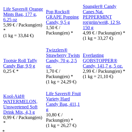
Spangler® Candy
Life Savers® Orange
Pop Rocks®
Canes Nat.
Mints Bag, 177 g,
GRAPE Popping
PEPPERMINT
6.25 oz
Candy, 9,5 g
rot/grün/weiß, 12 St,
5,99
€
/ Packung(en)
1,50
€
/
150 g
*
Packung(en) *
4,99
€
/ Packung(en) *
(1 kg = 33,84 €)
(1 kg = 33,27 €)
Twizzlers®
Strawberry Twists
Everlasting
Tootsie Roll Taffy
Candy, 70 g, 2,5
GOBSTOPPER®
Candy Bar, 9,9 g
oz.
Candy, 141,7 g, 5 oz.
0,25
€
*
1,70
€
/
2,99
€
/ Packung(en) *
Packung(en) *
(1 kg = 21,10 €)
(1 kg = 24,29 €)
Life Savers® Fruit
Kool-Aid®
Variety Hard
WATERMELON,
Candy Bag, 411,1
Unsweetened Soft
g
Drink Mix, 4,3 g
10,80
€
/
0,99
€
/ Packung(en)
Packung(en) *
*
(1 kg = 26,27 €)
*