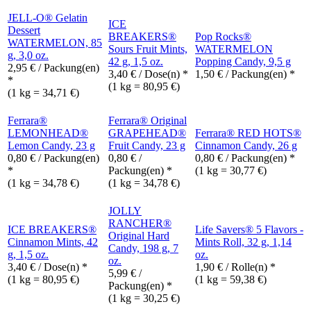
JELL-O® Gelatin
ICE
Dessert
BREAKERS®
Pop Rocks®
WATERMELON, 85
Sours Fruit Mints,
WATERMELON
g, 3,0 oz.
42 g, 1,5 oz.
Popping Candy, 9,5 g
2,95
€
/ Packung(en)
3,40
€
/ Dose(n) *
1,50
€
/ Packung(en) *
*
(1 kg = 80,95 €)
(1 kg = 34,71 €)
Ferrara®
Ferrara® Original
LEMONHEAD®
GRAPEHEAD®
Ferrara® RED HOTS®
Lemon Candy, 23 g
Fruit Candy, 23 g
Cinnamon Candy, 26 g
0,80
€
/ Packung(en)
0,80
€
/
0,80
€
/ Packung(en) *
*
Packung(en) *
(1 kg = 30,77 €)
(1 kg = 34,78 €)
(1 kg = 34,78 €)
JOLLY
RANCHER®
ICE BREAKERS®
Life Savers® 5 Flavors -
Original Hard
Cinnamon Mints, 42
Mints Roll, 32 g, 1,14
Candy, 198 g, 7
g, 1,5 oz.
oz.
oz.
3,40
€
/ Dose(n) *
1,90
€
/ Rolle(n) *
5,99
€
/
(1 kg = 80,95 €)
(1 kg = 59,38 €)
Packung(en) *
(1 kg = 30,25 €)