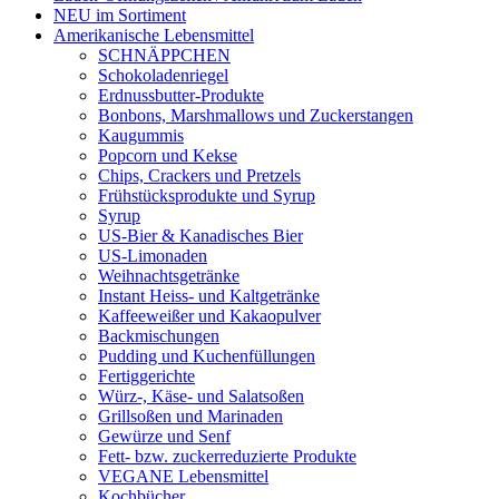
NEU im Sortiment
Amerikanische Lebensmittel
SCHNÄPPCHEN
Schokoladenriegel
Erdnussbutter-Produkte
Bonbons, Marshmallows und Zuckerstangen
Kaugummis
Popcorn und Kekse
Chips, Crackers und Pretzels
Frühstücksprodukte und Syrup
Syrup
US-Bier & Kanadisches Bier
US-Limonaden
Weihnachtsgetränke
Instant Heiss- und Kaltgetränke
Kaffeeweißer und Kakaopulver
Backmischungen
Pudding und Kuchenfüllungen
Fertiggerichte
Würz-, Käse- und Salatsoßen
Grillsoßen und Marinaden
Gewürze und Senf
Fett- bzw. zuckerreduzierte Produkte
VEGANE Lebensmittel
Kochbücher