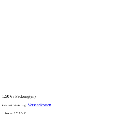
1,50
€
/ Packung(en)
Versandkosten
Preis inkl. MwSt., zzgl.
1 kg = 37,50 €