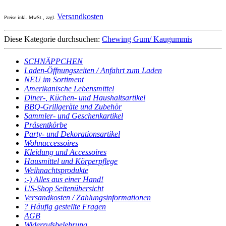
Versandkosten
Preise inkl. MwSt., zzgl.
Diese Kategorie durchsuchen:
Chewing Gum/ Kaugummis
SCHNÄPPCHEN
Laden-Öffnungszeiten / Anfahrt zum Laden
NEU im Sortiment
Amerikanische Lebensmittel
Diner-, Küchen- und Haushaltsartikel
BBQ-Grillgeräte und Zubehör
Sammler- und Geschenkartikel
Präsentkörbe
Party- und Dekorationsartikel
Wohnaccessoires
Kleidung und Accessoires
Hausmittel und Körperpflege
Weihnachtsprodukte
:-) Alles aus einer Hand!
US-Shop Seitenübersicht
Versandkosten / Zahlungsinformationen
? Häufig gestellte Fragen
AGB
Widerrufsbelehrung