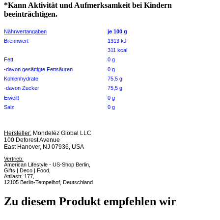
*Kann Aktivität und Aufmerksamkeit bei Kindern
beeinträchtigen.
Nährwertangaben
je 100 g
Brennwert
1313 kJ
311 kcal
Fett
0 g
-davon gesättigte Fettsäuren
0 g
Kohlenhydrate
75,5 g
-davon Zucker
75,5 g
Eiweiß
0 g
Salz
0 g
Hersteller:
Mondelēz Global LLC
100 Deforest Avenue
East Hanover, NJ 07936, USA
Vertrieb:
American Lifestyle - US-Shop Berlin,
Gifts | Deco | Food,
Attilastr. 177,
12105 Berlin-Tempelhof, Deutschland
Zu diesem Produkt empfehlen wir