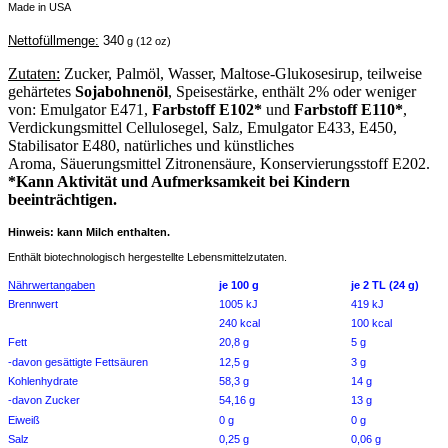
Made in USA
Nettofüllmenge:
340
g (12 oz)
Zutaten:
Zucker, Palmöl, Wasser, Maltose-Glukosesirup, teilweise
gehärtetes
Sojabohnenöl
, Speisestärke, enthält 2% oder weniger
von: Emulgator E471,
Farbstoff E102*
und
Farbstoff E110*
,
Verdickungsmittel Cellulosegel, Salz, Emulgator E433, E450,
Stabilisator E480, natürliches und künstliches
Aroma, Säuerungsmittel Zitronensäure, Konservierungsstoff E202.
*Kann Aktivität und Aufmerksamkeit bei Kindern
beeinträchtigen.
Hinweis: kann Milch enthalten.
Enthält biotechnologisch hergestellte Lebensmittelzutaten.
Nährwertangaben
je 100 g
je 2 TL (24 g)
Brennwert
1005 kJ
419 kJ
240 kcal
100 kcal
Fett
20,8 g
5 g
-davon gesättigte Fettsäuren
12,5 g
3 g
Kohlenhydrate
58,3 g
14 g
-davon Zucker
54,16 g
13 g
Eiweiß
0 g
0 g
Salz
0,25 g
0,06 g