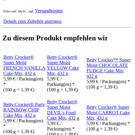
*
Versandkosten
Preise inkl. MwSt., zzgl.
Details zum Zubehör anzeigen
Zu diesem Produkt empfehlen wir
Betty Crocker®
Betty Crocker®
Betty Crocker™ Super
Super Moist
Super Moist
Moist CHOCOLATE
FRENCH VANILLA
YELLOW Cake
FUDGE Cake Mix,
Cake Mix, 432 g
Mix, 432 g
432 g
5,99
€
/ Packung(en)
5,99
€
/
5,99
€
/ Packung(en) *
*
Packung(en) *
(100 g = 1,39 €)
(100 g = 1,39 €)
(100 g = 1,39 €)
Betty Crocker®
Betty Crocker® Party
Super Moist
Betty Crocker® Super
RAINBOW CHIP
DEVIL's Food
Moist CARROT Cake
Cake Mix, 432 g
Cake Mix, 432 g
Mix, 432 g
5,99
€
/ Packung(en)
5,99
€
/
5,99
€
/ Packung(en) *
*
Packung(en) *
(100 g = 1,39 €)
(100 g = 1,39 €)
(100 g = 1,39 €)