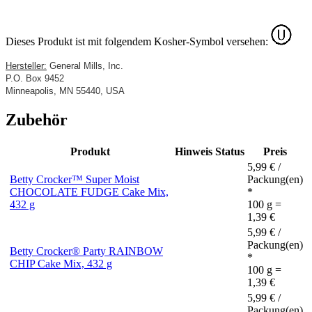
Dieses Produkt ist mit folgendem Kosher-Symbol versehen:
Hersteller:
General Mills, Inc.
P.O. Box 9452
Minneapolis, MN 55440
, USA
Zubehör
Produkt
Hinweis
Status
Preis
5,99 € /
Betty Crocker™ Super Moist
Packung(en)
CHOCOLATE FUDGE Cake Mix,
*
432 g
100 g =
1,39 €
5,99 € /
Packung(en)
Betty Crocker® Party RAINBOW
*
CHIP Cake Mix, 432 g
100 g =
1,39 €
5,99 € /
Packung(en)