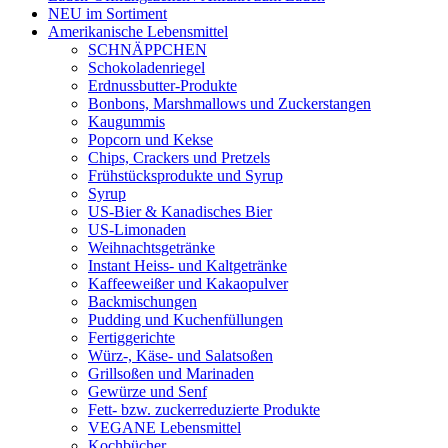
NEU im Sortiment
Amerikanische Lebensmittel
SCHNÄPPCHEN
Schokoladenriegel
Erdnussbutter-Produkte
Bonbons, Marshmallows und Zuckerstangen
Kaugummis
Popcorn und Kekse
Chips, Crackers und Pretzels
Frühstücksprodukte und Syrup
Syrup
US-Bier & Kanadisches Bier
US-Limonaden
Weihnachtsgetränke
Instant Heiss- und Kaltgetränke
Kaffeeweißer und Kakaopulver
Backmischungen
Pudding und Kuchenfüllungen
Fertiggerichte
Würz-, Käse- und Salatsoßen
Grillsoßen und Marinaden
Gewürze und Senf
Fett- bzw. zuckerreduzierte Produkte
VEGANE Lebensmittel
Kochbücher