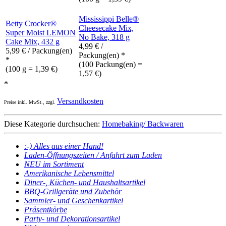
Mississippi Belle®
Betty Crocker®
Cheesecake Mix,
Super Moist LEMON
No Bake, 318 g
Cake Mix, 432 g
4,99
€
/
5,99
€
/ Packung(en)
Packung(en) *
*
(100 Packung(en) =
(100 g = 1,39 €)
1,57 €)
*
Versandkosten
Preise inkl. MwSt., zzgl.
Diese Kategorie durchsuchen:
Homebaking/ Backwaren
:-) Alles aus einer Hand!
Laden-Öffnungszeiten / Anfahrt zum Laden
NEU im Sortiment
Amerikanische Lebensmittel
Diner-, Küchen- und Haushaltsartikel
BBQ-Grillgeräte und Zubehör
Sammler- und Geschenkartikel
Präsentkörbe
Party- und Dekorationsartikel