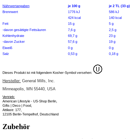
Nährwertangaben
je 100 g
je 2 TL (33 g)
Brennwert
1776 kJ
586 kJ
424 kcal
140 kcal
Fett
15 g
5 g
-davon gesättigte Fettsäuren
7,6 g
2,5 g
Kohlenhydrate
69,7 g
23 g
-davon Zucker
57,6 g
19 g
Eiweiß
0 g
0 g
Salz
0,53 g
0,18 g
Dieses Produkt ist mit folgendem Kosher-Symbol versehen:
Hersteller:
General Mills, Inc.
Minneapolis, MN 55440
, USA
Vertrieb:
American Lifestyle - US-Shop Berlin,
Gifts | Deco | Food,
Attilastr. 177,
12105 Berlin-Tempelhof, Deutschland
Zubehör