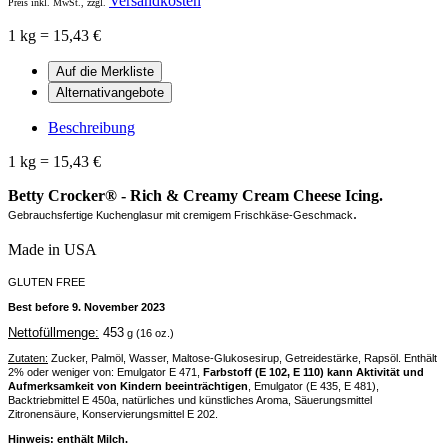
Versandkosten
Preis inkl. MwSt., zzgl.
1 kg = 15,43 €
Beschreibung
1 kg = 15,43 €
Betty Crocker® - Rich & Creamy Cream Cheese Icing.
.
Gebrauchsfertige Kuchenglasur mit
cremigem
Frischkäse-Geschmack
Made in USA
GLUTEN FREE
Best before 9. November 2023
Nettofüllmenge:
453
g (16 oz.)
Zutaten:
Zucker, Palmöl, Wasser, Maltose-Glukosesirup, Getreidestärke, Rapsöl. Enthält
2% oder weniger von: Emulgator E 471,
Farbstoff (E 102, E 110) kann Aktivität und
Aufmerksamkeit von Kindern beeinträchtigen
, Emulgator (E 435, E 481),
Backtriebmittel E 450a,
natürliches und künstliches Aroma, Säuerungsmittel
Zitronensäure, Konservierungsmittel E 202.
Hinweis: enthält Milch.