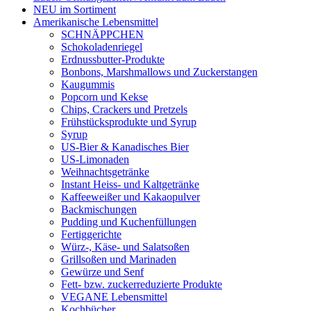
NEU im Sortiment
Amerikanische Lebensmittel
SCHNÄPPCHEN
Schokoladenriegel
Erdnussbutter-Produkte
Bonbons, Marshmallows und Zuckerstangen
Kaugummis
Popcorn und Kekse
Chips, Crackers und Pretzels
Frühstücksprodukte und Syrup
Syrup
US-Bier & Kanadisches Bier
US-Limonaden
Weihnachtsgetränke
Instant Heiss- und Kaltgetränke
Kaffeeweißer und Kakaopulver
Backmischungen
Pudding und Kuchenfüllungen
Fertiggerichte
Würz-, Käse- und Salatsoßen
Grillsoßen und Marinaden
Gewürze und Senf
Fett- bzw. zuckerreduzierte Produkte
VEGANE Lebensmittel
Kochbücher