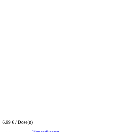
6,99
€
/ Dose(n)