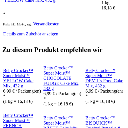
YELLOW Cake Mix, 432 g
1 kg =
16,18 €
*
Versandkosten
Preise inkl. MwSt., zzgl.
Details zum Zubehör anzeigen
Zu diesem Produkt empfehlen wir
Betty Crocker™
Betty Crocker™
Betty Crocker™
Super Moist™
Super Moist™
Super Moist™
CHOCOLATE
YELLOW Cake
DEVIL's Food Cake
FUDGE Cake Mix,
Mix, 432 g
Mix, 432 g
432 g
6,99
€
/ Packung(en)
6,99
€
/ Packung(en)
6,99
€
/ Packung(en)
*
*
*
(1 kg = 16,18 €)
(1 kg = 16,18 €)
(1 kg = 16,18 €)
Betty Crocker™
Betty Crocker™
Betty Crocker™
Super Moist™
Super Moist™
BISQUICK™
FRENCH