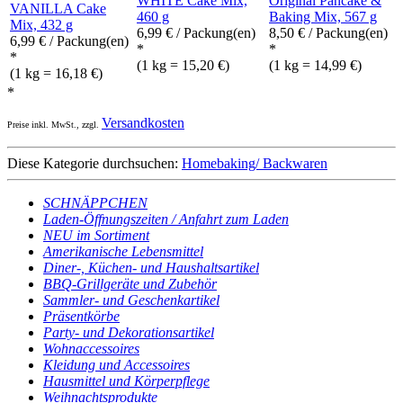
WHITE Cake Mix,
Original Pancake &
VANILLA Cake
460 g
Baking Mix, 567 g
Mix, 432 g
6,99
€
/ Packung(en)
8,50
€
/ Packung(en)
6,99
€
/ Packung(en)
*
*
*
(1 kg = 15,20 €)
(1 kg = 14,99 €)
(1 kg = 16,18 €)
*
Versandkosten
Preise inkl. MwSt., zzgl.
Diese Kategorie durchsuchen:
Homebaking/ Backwaren
SCHNÄPPCHEN
Laden-Öffnungszeiten / Anfahrt zum Laden
NEU im Sortiment
Amerikanische Lebensmittel
Diner-, Küchen- und Haushaltsartikel
BBQ-Grillgeräte und Zubehör
Sammler- und Geschenkartikel
Präsentkörbe
Party- und Dekorationsartikel
Wohnaccessoires
Kleidung und Accessoires
Hausmittel und Körperpflege
Weihnachtsprodukte