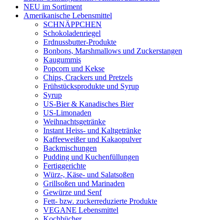
NEU im Sortiment
Amerikanische Lebensmittel
SCHNÄPPCHEN
Schokoladenriegel
Erdnussbutter-Produkte
Bonbons, Marshmallows und Zuckerstangen
Kaugummis
Popcorn und Kekse
Chips, Crackers und Pretzels
Frühstücksprodukte und Syrup
Syrup
US-Bier & Kanadisches Bier
US-Limonaden
Weihnachtsgetränke
Instant Heiss- und Kaltgetränke
Kaffeeweißer und Kakaopulver
Backmischungen
Pudding und Kuchenfüllungen
Fertiggerichte
Würz-, Käse- und Salatsoßen
Grillsoßen und Marinaden
Gewürze und Senf
Fett- bzw. zuckerreduzierte Produkte
VEGANE Lebensmittel
Kochbücher