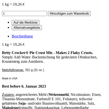
1 kg = 19,26 €
Hinzufügen zum Warenkorb
Beschreibung
1 kg = 19,26 €
Betty Crocker® Pie Crust Mix - Makes 2 Flaky Crusts.
Simply Add Water. Backmischung für gedeckten Obstkuchen,
Krustenteig zum Anrühren.
Nettofüllmenge:
311 g (11 oz.)
Made in USA
Best before 6. Januar 2023
Zutaten:
angereichertes Mehl (
Weizenmehl
, Nicotinsäure, Eisen,
Thiamin-Mononitrate, Farbstoff E 101, Folsäure), teilweise
gehärtetes
Soja
- und/oder Baumwollsaatöl, Maisstärke, Salz,
Maissirup
feststoffe, Natriumkaseinat, Lebensmittelfarbe