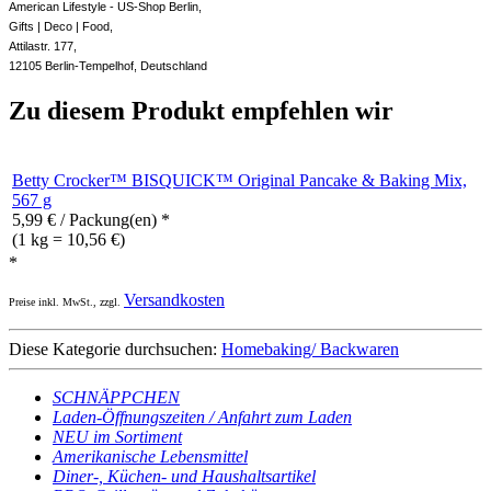
American Lifestyle - US-Shop Berlin,
Gifts | Deco | Food,
Attilastr. 177,
12105 Berlin-Tempelhof, Deutschland
Zu diesem Produkt empfehlen wir
Betty Crocker™ BISQUICK™ Original Pancake & Baking Mix,
567 g
5,99
€
/ Packung(en) *
(1 kg = 10,56 €)
*
Versandkosten
Preise inkl. MwSt., zzgl.
Diese Kategorie durchsuchen:
Homebaking/ Backwaren
SCHNÄPPCHEN
Laden-Öffnungszeiten / Anfahrt zum Laden
NEU im Sortiment
Amerikanische Lebensmittel
Diner-, Küchen- und Haushaltsartikel