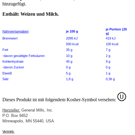
hinzugefügt.
Enthält: Weizen und Milch.
je Portion (20
Nährwertangaben
je 100 g
g)
Brennwert
2095 kJ
419 kJ
500 kcal
100 kcal
Fett
35 g
7 g
-davon gesättigte Fettsäuren
10 g
2 g
Kohlenhydrate
45 g
9 g
-davon Zucker
0 g
0 g
Eiweiß
5 g
1 g
Salz
1,8 g
0,36 g
Dieses Produkt ist mit folgendem Kosher-Symbol versehen:
Hersteller:
General Mills, Inc.
P.O. Box 9452
Minneapolis, MN 55440
, USA
Vertrieb: