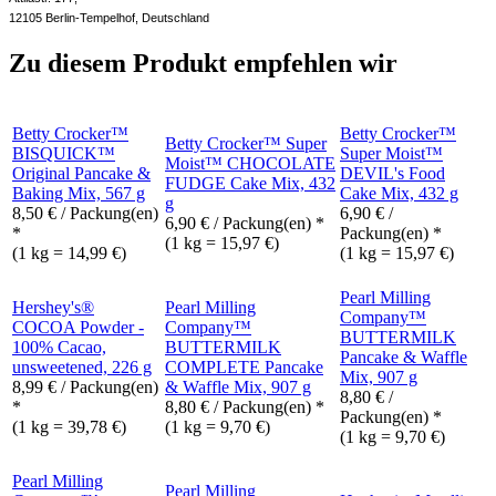
12105 Berlin-Tempelhof, Deutschland
Zu diesem Produkt empfehlen wir
Betty Crocker™
Betty Crocker™
Betty Crocker™ Super
BISQUICK™
Super Moist™
Moist™ CHOCOLATE
Original Pancake &
DEVIL's Food
FUDGE Cake Mix, 432
Baking Mix, 567 g
Cake Mix, 432 g
g
8,50
€
/ Packung(en)
6,90
€
/
6,90
€
/ Packung(en) *
*
Packung(en) *
(1 kg = 15,97 €)
(1 kg = 14,99 €)
(1 kg = 15,97 €)
Pearl Milling
Hershey's®
Pearl Milling
Company™
COCOA Powder -
Company™
BUTTERMILK
100% Cacao,
BUTTERMILK
Pancake & Waffle
unsweetened, 226 g
COMPLETE Pancake
Mix, 907 g
8,99
€
/ Packung(en)
& Waffle Mix, 907 g
8,80
€
/
*
8,80
€
/ Packung(en) *
Packung(en) *
(1 kg = 39,78 €)
(1 kg = 9,70 €)
(1 kg = 9,70 €)
Pearl Milling
Pearl Milling