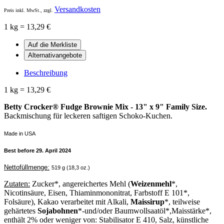
Versandkosten
Preis inkl. MwSt., zzgl.
1 kg = 13,29 €
Beschreibung
1 kg = 13,29 €
Betty Crocker® Fudge Brownie Mix - 13" x 9" Family Size.
Backmischung für leckeren saftigen Schoko-Kuchen.
Made in USA
Best before 29. April 2024
Nettofüllmenge:
519 g (18,3 oz.)
Zutaten:
Zucker*, angereichertes Mehl (
Weizenmehl
*,
Nicotinsäure, Eisen, Thiaminmononitrat, Farbstoff E 101*,
Folsäure), Kakao verarbeitet mit Alkali,
Maissirup
*, teilweise
gehärtetes
Sojabohnen
*-und/oder Baumwollsaatöl*,Maisstärke*,
enthält 2% oder weniger von: Stabilisator E 410, Salz, künstliche