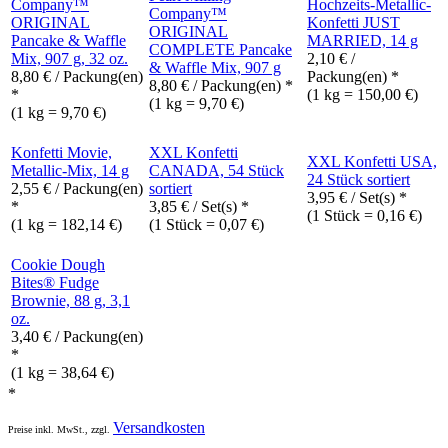
Company™
Hochzeits-Metallic-
Company™
ORIGINAL
Konfetti JUST
ORIGINAL
Pancake & Waffle
MARRIED, 14 g
COMPLETE Pancake
Mix, 907 g, 32 oz.
2,10
€
/
& Waffle Mix, 907 g
8,80
€
/ Packung(en)
Packung(en) *
8,80
€
/ Packung(en) *
*
(1 kg = 150,00 €)
(1 kg = 9,70 €)
(1 kg = 9,70 €)
Konfetti Movie,
XXL Konfetti
XXL Konfetti USA,
Metallic-Mix, 14 g
CANADA, 54 Stück
24 Stück sortiert
2,55
€
/ Packung(en)
sortiert
3,95
€
/ Set(s) *
*
3,85
€
/ Set(s) *
(1 Stück = 0,16 €)
(1 kg = 182,14 €)
(1 Stück = 0,07 €)
Cookie Dough
Bites® Fudge
Brownie, 88 g, 3,1
oz.
3,40
€
/ Packung(en)
*
(1 kg = 38,64 €)
*
Versandkosten
Preise inkl. MwSt., zzgl.