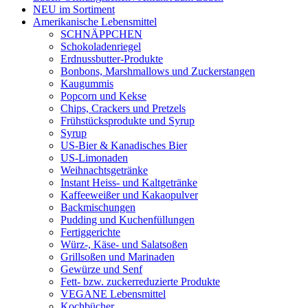
NEU im Sortiment
Amerikanische Lebensmittel
SCHNÄPPCHEN
Schokoladenriegel
Erdnussbutter-Produkte
Bonbons, Marshmallows und Zuckerstangen
Kaugummis
Popcorn und Kekse
Chips, Crackers und Pretzels
Frühstücksprodukte und Syrup
Syrup
US-Bier & Kanadisches Bier
US-Limonaden
Weihnachtsgetränke
Instant Heiss- und Kaltgetränke
Kaffeeweißer und Kakaopulver
Backmischungen
Pudding und Kuchenfüllungen
Fertiggerichte
Würz-, Käse- und Salatsoßen
Grillsoßen und Marinaden
Gewürze und Senf
Fett- bzw. zuckerreduzierte Produkte
VEGANE Lebensmittel
Kochbücher