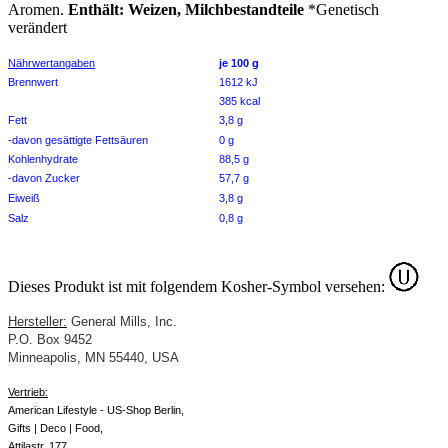
Aromen.
Enthält: Weizen, Milchbestandteile
*Genetisch
verändert
Nährwertangaben
je 100 g
Brennwert
1612 kJ
385 kcal
Fett
3,8 g
-davon gesättigte Fettsäuren
0 g
Kohlenhydrate
88,5 g
-davon Zucker
57,7 g
Eiweiß
3,8 g
Salz
0,8 g
Dieses Produkt ist mit folgendem Kosher-Symbol versehen:
Hersteller:
General Mills, Inc.
P.O. Box 9452
Minneapolis, MN 55440
, USA
Vertrieb:
American Lifestyle - US-Shop Berlin,
Gifts | Deco | Food,
Attilastr. 177,