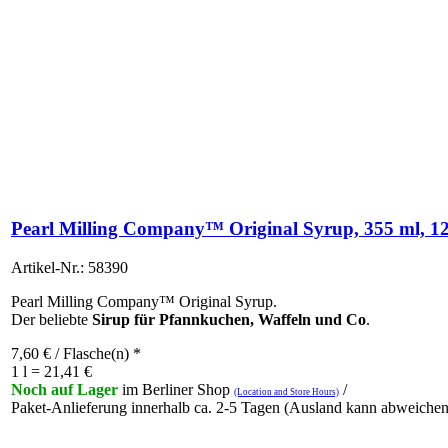
Pearl Milling Company™ Original Syrup, 355 ml, 12 f
Artikel-Nr.: 58390
Pearl Milling Company™ Original Syrup.
Der beliebte
Sirup für Pfannkuchen, Waffeln und Co
.
7,60
€
/ Flasche(n) *
1 l = 21,41 €
Noch auf Lager
im Berliner Shop
/
(Location and Store Hours)
Paket-Anlieferung innerhalb ca. 2-5 Tagen (Ausland kann abweichen