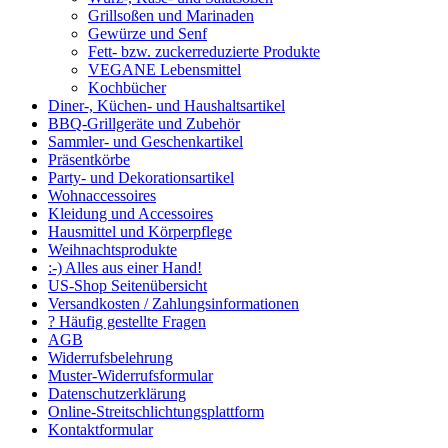
Grillsoßen und Marinaden
Gewürze und Senf
Fett- bzw. zuckerreduzierte Produkte
VEGANE Lebensmittel
Kochbücher
Diner-, Küchen- und Haushaltsartikel
BBQ-Grillgeräte und Zubehör
Sammler- und Geschenkartikel
Präsentkörbe
Party- und Dekorationsartikel
Wohnaccessoires
Kleidung und Accessoires
Hausmittel und Körperpflege
Weihnachtsprodukte
:-) Alles aus einer Hand!
US-Shop Seitenübersicht
Versandkosten / Zahlungsinformationen
? Häufig gestellte Fragen
AGB
Widerrufsbelehrung
Muster-Widerrufsformular
Datenschutzerklärung
Online-Streitschlichtungsplattform
Kontaktformular