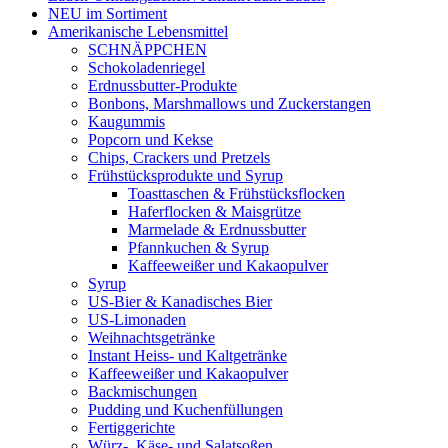
NEU im Sortiment
Amerikanische Lebensmittel
SCHNÄPPCHEN
Schokoladenriegel
Erdnussbutter-Produkte
Bonbons, Marshmallows und Zuckerstangen
Kaugummis
Popcorn und Kekse
Chips, Crackers und Pretzels
Frühstücksprodukte und Syrup
Toasttaschen & Frühstücksflocken
Haferflocken & Maisgrütze
Marmelade & Erdnussbutter
Pfannkuchen & Syrup
Kaffeeweißer und Kakaopulver
Syrup
US-Bier & Kanadisches Bier
US-Limonaden
Weihnachtsgetränke
Instant Heiss- und Kaltgetränke
Kaffeeweißer und Kakaopulver
Backmischungen
Pudding und Kuchenfüllungen
Fertiggerichte
Würz-, Käse- und Salatsoßen