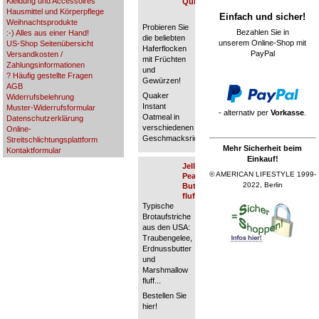
Kleidung und Accessoires
Quick Grits
Hausmittel und Körperpflege
Einfach und sicher!
Weihnachtsprodukte
Probieren Sie
Bezahlen Sie in
:-) Alles aus einer Hand!
die beliebten
unserem Online-Shop mit
US-Shop Seitenübersicht
Haferflocken
PayPal
Versandkosten /
mit Früchten
Zahlungsinformationen
und
? Häufig gestellte Fragen
Gewürzen!
AGB
Quaker
Widerrufsbelehrung
Instant
Muster-Widerrufsformular
- alternativ per
Vorkasse
.
Oatmeal in
Datenschutzerklärung
verschiedenen
Online-
Geschmacksrichtungen.
Streitschlichtungsplattform
Mehr Sicherheit beim
Kontaktformular
Einkauf!
Jelly,
© AMERICAN LIFESTYLE 1999-
Peanut
2022, Berlin
Butter &
fluff
Typische
Brotaufstriche
aus den USA:
Traubengelee,
Erdnussbutter
und
Marshmallow
fluff...
Bestellen Sie
hier!