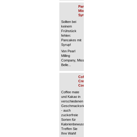
Pancake
Mixes &
Syrup
Sollten bei
keinem
Frühstück
fehlen:
Pancakes mit
Syrup!
Von Pearl
Milling
Company, Mississippi
Belle...
Coffee
Creamer &
Cocoa
Coffee mate
und Kakao in
verschiedenen
Geschmacksrichtungen
- auch
zuckerfreie
Sorten für
Kalorienbewusste...
Treffen Sie
Ihre Wahl!