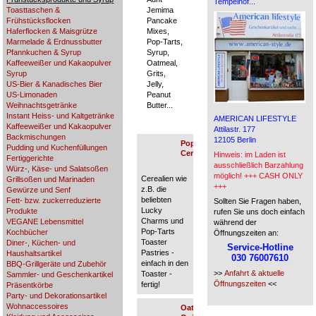
Tempelhof...
Toasttaschen &
Jemima
Frühstücksflocken
Pancake
Haferflocken & Maisgrütze
Mixes,
Marmelade & Erdnussbutter
Pop-Tarts,
Pfannkuchen & Syrup
Syrup,
Kaffeeweißer und Kakaopulver
Oatmeal,
Syrup
Grits,
US-Bier & Kanadisches Bier
Jelly,
US-Limonaden
Peanut
Weihnachtsgetränke
Butter...
Instant Heiss- und Kaltgetränke
AMERICAN LIFESTYLE
Kaffeeweißer und Kakaopulver
Attilastr. 177
Backmischungen
12105 Berlin
Pop-Tarts &
Pudding und Kuchenfüllungen
Cerealien
Hinweis: im Laden ist
Fertiggerichte
ausschließlich Barzahlung
Würz-, Käse- und Salatsoßen
möglich! +++ CASH ONLY
Cerealien wie
Grillsoßen und Marinaden
+++
z.B. die
Gewürze und Senf
beliebten
Fett- bzw. zuckerreduzierte
Sollten Sie Fragen haben,
Lucky
Produkte
rufen Sie uns doch einfach
Charms und
VEGANE Lebensmittel
während der
Pop-Tarts
Kochbücher
Öffnungszeiten an:
Toaster
Diner-, Küchen- und
Service-Hotline
Pastries -
Haushaltsartikel
030 76007610
einfach in den
BBQ-Grillgeräte und Zubehör
>>
Anfahrt & aktuelle
Toaster -
Sammler- und Geschenkartikel
Öffnungszeiten
<<
fertig!
Präsentkörbe
Party- und Dekorationsartikel
Wohnaccessoires
Oatmeal &