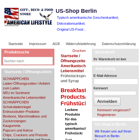
US-Shop Berlin
Typisch amerikanische Geschenkartikel,
Dekorationsartikel,
Original US-Food...
Startseite
Impressum
AGB
Widerrufsbelehrung
Datenschutzerklärung
Drucken
Produktsuche
Warenkorb
Startseite /
Ihr Warenkorb ist leer.
Öffnungszeiten
Amerikanische
Anmeldung
Lebensmittel
Startseite / Öffnungszeiten
Frühstücksprodukte
E-Mail-Adresse
SCHNÄPPCHEN
und Syrup
Laden-Öffnungszeiten / Anfahrt
zum Laden
Kennwort
Breakfast
NEU im Sortiment
Products/
Amerikanische Lebensmittel
Anmelden
SCHNÄPPCHEN
Frühstücksprodukte
Schokoladenriegel
Leckere
Kennwort vergessen?
Erdnussbutter-Produkte
Produkte
Registrieren
Bonbons, Marshmallows und
für das
Zuckerstangen
typisch
US-Shop in Berlin
Kaugummis
amerikanische
Popcorn und Kekse
Wir freuen uns auf Ihren
Frühstück:
Chips, Crackers und Pretzels
Besuch in Berlin-
Frühstücksprodukte und Syrup
Aunt