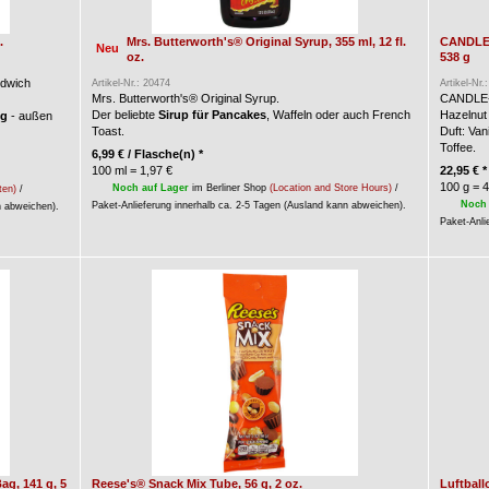
.
Mrs. Butterworth's® Original Syrup, 355 ml, 12 fl.
CANDLE-
Neu
oz.
538 g
dwich
Artikel-Nr.: 20474
Artikel-Nr.
Mrs. Butterworth's® Original Syrup.
CANDLE
Der beliebte
Sirup für Pancakes
, Waffeln oder auch French
Hazelnut 
ng
- außen
Toast.
Duft: Va
Toffee.
6,99
€
/ Flasche(n) *
100 ml = 1,97 €
22,95
€
*
100 g = 4
Noch auf Lager
im Berliner Shop
(Location and Store Hours)
/
ten)
/
Noch 
Paket-Anlieferung innerhalb ca. 2-5 Tagen (Ausland kann abweichen).
n abweichen).
Paket-Anli
g, 141 g, 5
Reese's® Snack Mix Tube, 56 g, 2 oz.
Luftball