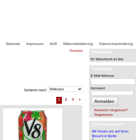
Startseite
Impressum
AGB
Widerrufsbelehrung
Datenschutzerklärung
Drucken
Warenkorb
Ihr Warenkorb ist leer.
Anmeldung
E-Mail-Adresse
Kennwort
Sortieren nach
1
2
3
>
Anmelden
Kennwort vergessen?
Registrieren
US-Shop in Berlin
Wir freuen uns auf Ihren
Besuch in Berlin-