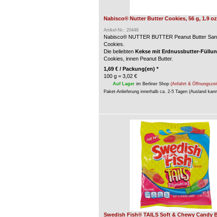
Nabisco® Nutter Butter Cookies, 56 g, 1.9 oz
Artikel-Nr.: 20448
Nabisco® NUTTER BUTTER Peanut Butter San
Cookies.
Die beliebten
Kekse mit Erdnussbutter-Füllu
Cookies, innen Peanut Butter.
1,69
€
/ Packung(en) *
100 g = 3,02 €
Auf Lager
im Berliner Shop
(Anfahrt & Öffnungszei
Paket-Anlieferung innerhalb ca. 2-5 Tagen (Ausland kan
Swedish Fish® TAILS Soft & Chewy Candy Ba