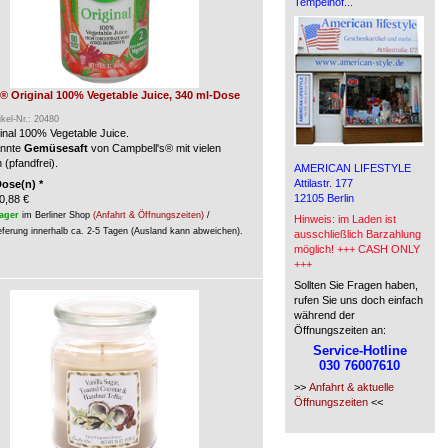
Tempelhof...
® Original 100% Vegetable Juice, 340 ml-Dose
ikel-Nr.: 20480
inal 100% Vegetable Juice.
annte
Gemüsesaft
von Campbell's® mit vielen
 (pfandfrei).
AMERICAN LIFESTYLE
Attilastr. 177
Dose(n) *
12105 Berlin
0,88 €
ager
im Berliner Shop
(Anfahrt & Öffnungszeiten)
/
Hinweis: im Laden ist
eferung innerhalb ca. 2-5 Tagen (Ausland kann abweichen).
ausschließlich Barzahlung
möglich! +++ CASH ONLY
+++
Sollten Sie Fragen haben,
rufen Sie uns doch einfach
während der
Öffnungszeiten an:
Service-Hotline
030 76007610
>>
Anfahrt & aktuelle
Öffnungszeiten
<<