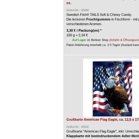
oz.
Artikel-Nr.: 20466
Swedish Fish® TAILS Soft & Chewy Candy.
Die leckeren
Fruchtgummis
in Fischform - mit 
verschiedenen Aromen.
3,30
€
/ Packung(en) *
100 g = 2,34 €
Auf Lager
im Berliner Shop
(Anfahrt & Öffnungszei
Paket-Anlieferung innerhalb ca. 2-5 Tagen (Ausland kan
Grußkarte American Flag Eagle, ca. 12,5 x 1
Artikel-Nr.: 20432
Grußkarte "American Flag Eagle", inkl. Umschla
Klappkarte mit beeindruckendem Adler-Moti