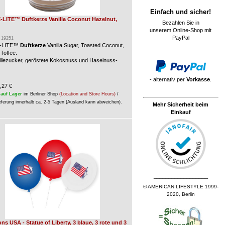
Einfach und sicher!
LITE™ Duftkerze Vanilla Coconut Hazelnut,
Bezahlen Sie in
unserem Online-Shop mit
PayPal
: 19251
-LITE™
Duftkerze
Vanilla Sugar, Toasted Coconut,
Toffee.
nillezucker, geröstete Kokosnuss und Haselnuss-
- alternativ per
Vorkasse
.
,27 €
auf Lager
im Berliner Shop
(Location and Store Hours)
/
eferung innerhalb ca. 2-5 Tagen (Ausland kann abweichen).
Mehr Sicherheit beim
Einkauf
__________________
© AMERICAN LIFESTYLE 1999-
2020, Berlin
ons USA - Statue of Liberty, 3 blaue, 3 rote und 3