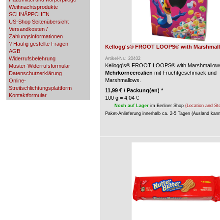
Weihnachtsprodukte
SCHNÄPPCHEN
US-Shop Seitenübersicht
Versandkosten /
Zahlungsinformationen
? Häufig gestellte Fragen
Kellogg's® FROOT LOOPS® with Marshmall
AGB
Widerrufsbelehrung
Artikel-Nr.: 20402
Kellogg's® FROOT LOOPS
®
with Marshmallow
Muster-Widerrufsformular
Mehrkorncerealien
mit Fruchtgeschmack und
Datenschutzerklärung
Marshmallows.
Online-
Streitschlichtungsplattform
11,99
€
/ Packung(en) *
Kontaktformular
100 g = 4,04 €
Noch auf Lager
im Berliner Shop
(Location and St
Paket-Anlieferung innerhalb ca. 2-5 Tagen (Ausland kan