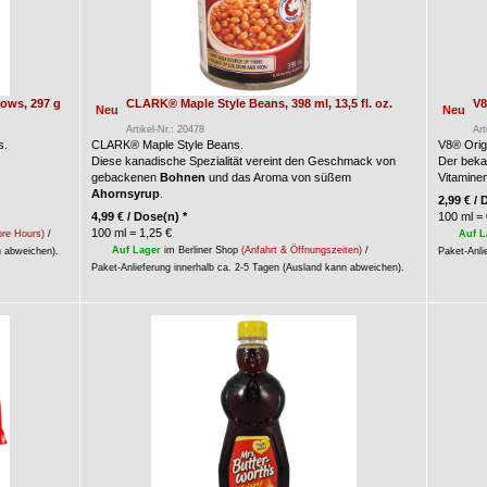
ows, 297 g
CLARK® Maple Style Beans, 398 ml, 13,5 fl. oz.
V8
Neu
Neu
Artikel-Nr.: 20478
Art
s.
CLARK® Maple Style Beans.
V8® Orig
Diese kanadische Spezialität vereint den Geschmack von
Der bek
gebackenen
Bohnen
und das Aroma von süßem
Vitaminen
Ahornsyrup
.
2,99
€
/ 
4,99
€
/ Dose(n) *
100 ml = 
100 ml = 1,25 €
ore Hours)
/
Auf L
Auf Lager
im Berliner Shop
(Anfahrt & Öffnungszeiten)
/
n abweichen).
Paket-Anli
Paket-Anlieferung innerhalb ca. 2-5 Tagen (Ausland kann abweichen).