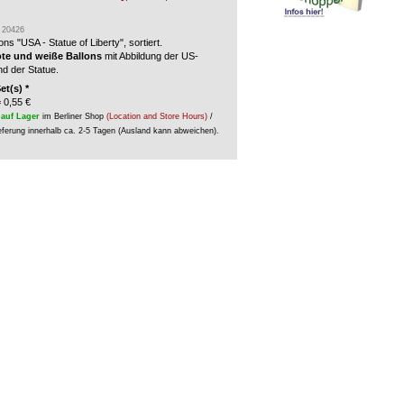
: 20426
lons "USA - Statue of Liberty", sortiert.
ote und weiße Ballons
mit Abbildung der US-
nd der Statue
.
et(s) *
 0,55 €
auf Lager
im Berliner Shop
(Location and Store Hours)
/
eferung innerhalb ca. 2-5 Tagen (Ausland kann abweichen).