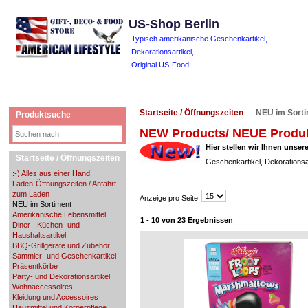
US-Shop Berlin
Typisch amerikanische Geschenkartikel,
Dekorationsartikel,
Original US-Food...
Startseite / Öffnungszeiten
NEU im Sort
Produktsuche
NEW Products/ NEUE Produ
Hier stellen wir Ihnen unse
Startseite / Öffnungszeiten
Geschenkartikel, Dekorationsa
:-) Alles aus einer Hand!
Laden-Öffnungszeiten / Anfahrt
zum Laden
Anzeige pro Seite
NEU im Sortiment
Amerikanische Lebensmittel
1 - 10 von 23 Ergebnissen
Diner-, Küchen- und
Haushaltsartikel
BBQ-Grillgeräte und Zubehör
Sammler- und Geschenkartikel
Präsentkörbe
Party- und Dekorationsartikel
Wohnaccessoires
Kleidung und Accessoires
Hausmittel und Körperpflege