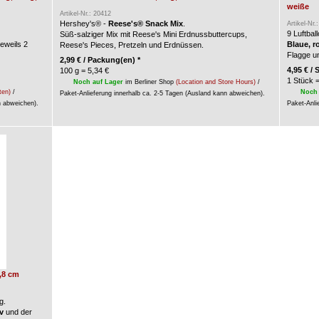
weiße
Artikel-Nr.: 20412
Hershey's® -
Reese's® Snack Mix
.
Artikel-Nr.
9 Luftbal
Süß-salziger Mix mit Reese's Mini Erdnussbuttercups,
jeweils 2
Blaue, r
Reese's Pieces, Pretzeln und Erdnüssen.
Flagge u
2,99
€
/ Packung(en) *
4,95
€
/ S
100 g = 5,34 €
1 Stück =
Noch auf Lager
im Berliner Shop
(Location and Store Hours)
/
ten)
/
Noch 
Paket-Anlieferung innerhalb ca. 2-5 Tagen (Ausland kann abweichen).
n abweichen).
Paket-Anli
7,8 cm
g.
v
und der