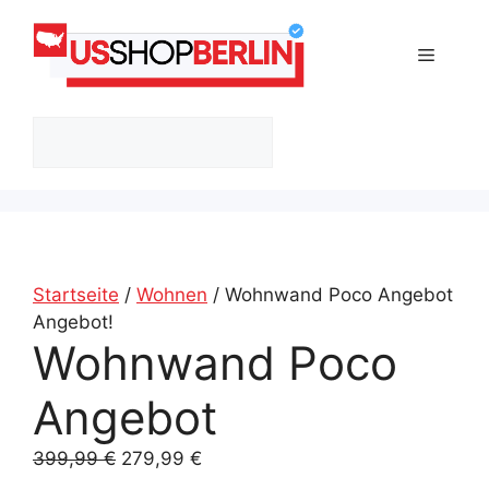
Zum
Inhalt
Menü
springen
Suchen
Startseite
/
Wohnen
/ Wohnwand Poco Angebot
Angebot!
Wohnwand Poco
Angebot
Ursprünglicher
Aktueller
399,99
€
279,99
€
Preis
Preis