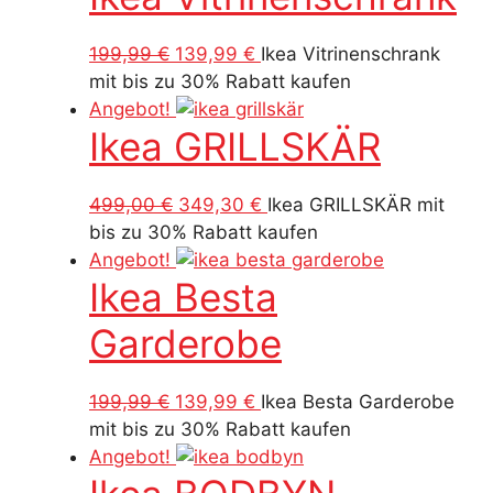
Ursprünglicher
Aktueller
199,99
€
139,99
€
Ikea Vitrinenschrank
Preis
Preis
mit bis zu 30% Rabatt kaufen
war:
ist:
Angebot!
Ikea GRILLSKÄR
199,99 €
139,99 €.
Ursprünglicher
Aktueller
499,00
€
349,30
€
Ikea GRILLSKÄR mit
Preis
Preis
bis zu 30% Rabatt kaufen
war:
ist:
Angebot!
Ikea Besta
499,00 €
349,30 €.
Garderobe
Ursprünglicher
Aktueller
199,99
€
139,99
€
Ikea Besta Garderobe
Preis
Preis
mit bis zu 30% Rabatt kaufen
war:
ist:
Angebot!
199,99 €
139,99 €.