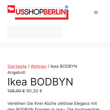
Zum
Inhalt
Menü
springen
Suchen
Startseite
/
Wohnen
/ Ikea BODBYN
Angebot!
Ikea BODBYN
Ursprünglicher
Aktueller
129,00
€
90,30
€
Preis
Preis
war:
ist:
Verleihen Sie Ihrer Küche zeitlose Eleganz mit
129,00 €
90,30 €.
den BODBYN Fronten in grau. Die hochwertige