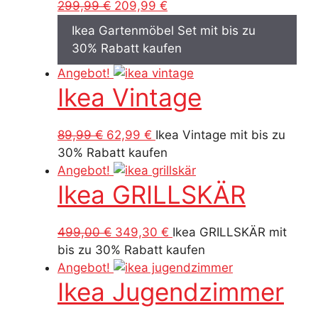
Ursprünglicher
Aktueller
299,99
€
209,99
€
Preis
Preis
Ikea Gartenmöbel Set mit bis zu
war:
ist:
30% Rabatt kaufen
299,99 €
209,99 €.
Angebot!
Ikea Vintage
Ursprünglicher
Aktueller
89,99
€
62,99
€
Ikea Vintage mit bis zu
Preis
Preis
30% Rabatt kaufen
war:
ist:
Angebot!
Ikea GRILLSKÄR
89,99 €
62,99 €.
Ursprünglicher
Aktueller
499,00
€
349,30
€
Ikea GRILLSKÄR mit
Preis
Preis
bis zu 30% Rabatt kaufen
war:
ist:
Angebot!
Ikea Jugendzimmer
499,00 €
349,30 €.