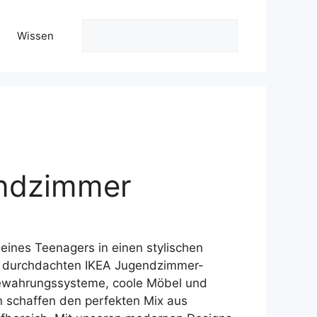
Suchen
Wissen
endzimmer
ler
ines Teenagers in einen stylischen
9 €.
n durchdachten IKEA Jugendzimmer-
ewahrungssysteme, coole Möbel und
en schaffen den perfekten Mix aus