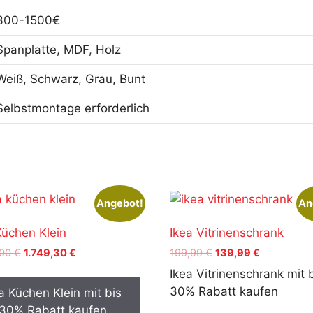
300-1500€
Spanplatte, MDF, Holz
Weiß, Schwarz, Grau, Bunt
Selbstmontage erforderlich
Angebot!
An
Küchen Klein
Ikea Vitrinenschrank
Ursprünglicher
Aktueller
Ursprünglicher
Aktueller
,00
€
1.749,30
€
199,99
€
139,99
€
Preis
Preis
Preis
Preis
Ikea Vitrinenschrank mit 
war:
ist:
war:
ist:
30% Rabatt kaufen
a Küchen Klein mit bis
2.499,00 €
1.749,30 €.
199,99 €
139,99 €.
 30% Rabatt kaufen