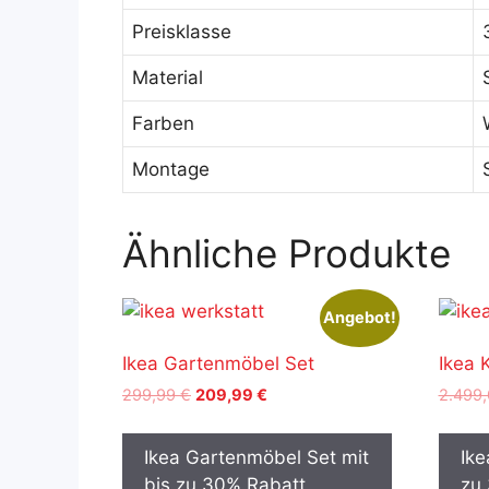
Preisklasse
Material
Farben
Montage
Ähnliche Produkte
Angebot!
Ikea Gartenmöbel Set
Ikea 
Ursprünglicher
Aktueller
299,99
€
209,99
€
2.499
Preis
Preis
war:
ist:
Ikea Gartenmöbel Set mit
Ike
299,99 €
209,99 €.
bis zu 30% Rabatt
zu