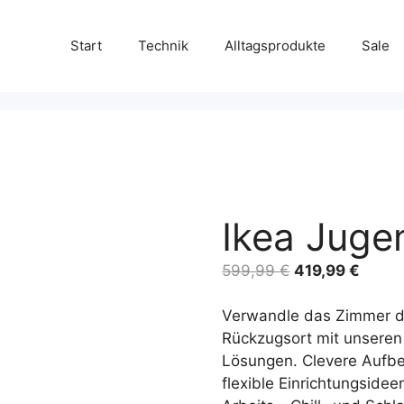
Start
Technik
Alltagsprodukte
Sale
Ikea Jug
Ursprünglicher
Aktuel
599,99
€
419,99
€
Preis
Preis
war:
ist:
Verwandle das Zimmer de
599,99 €
419,9
Rückzugsort mit unsere
Lösungen. Clevere Aufb
flexible Einrichtungside