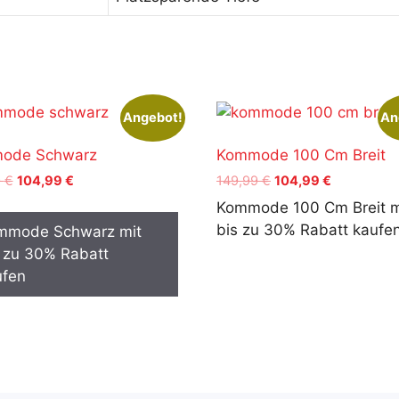
Angebot!
An
ode Schwarz
Kommode 100 Cm Breit
Ursprünglicher
Aktueller
Ursprünglicher
Aktueller
9
€
104,99
€
149,99
€
104,99
€
Preis
Preis
Preis
Preis
Kommode 100 Cm Breit m
war:
ist:
war:
ist:
bis zu 30% Rabatt kaufe
mmode Schwarz mit
149,99 €
104,99 €.
149,99 €
104,99 €.
 zu 30% Rabatt
ufen