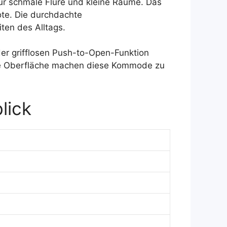
ür schmale Flure und kleine Räume. Das
ote. Die durchdachte
ten des Alltags.
der grifflosen Push-to-Open-Funktion
chte Oberfläche machen diese Kommode zu
lick