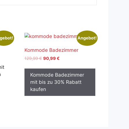
gebot!
Angebot!
Kommode Badezimmer
Ursprünglicher
Aktueller
129,99
€
90,99
€
Preis
Preis
it
war:
ist:
n
Kommode Badezimmer
129,99 €
90,99 €.
mit bis zu 30% Rabatt
kaufen