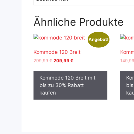
Ähnliche Produkte
Angebot!
Kommode 120 Breit
Komm
Ursprünglicher
Aktueller
299,99
€
209,99
€
149,9
Preis
Preis
war:
ist:
Kommode 120 Breit mit
Ko
299,99 €
209,99 €.
bis zu 30% Rabatt
bis
kaufen
ka