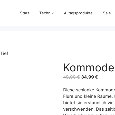
Start
Technik
Alltagsprodukte
Sale
Tief
Kommode 
Ursprünglicher
Aktuelle
49,99
€
34,99
€
Preis
Preis
war:
ist:
Diese schlanke Kommode 
49,99 €
34,99 €
Flure und kleine Räume. 
bietet sie erstaunlich vi
verschwenden. Das zeitl