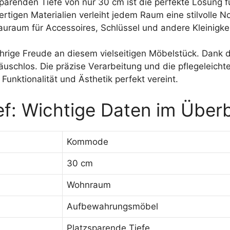
parenden Tiefe von nur 30 cm ist die perfekte Lösung f
rtigen Materialien verleiht jedem Raum eine stilvolle N
auraum für Accessoires, Schlüssel und andere Kleinigkei
jährige Freude an diesem vielseitigen Möbelstück. Dank 
räuschlos. Die präzise Verarbeitung und die pflegelei
 Funktionalität und Ästhetik perfekt vereint.
: Wichtige Daten im Überb
Kommode
30 cm
Wohnraum
Aufbewahrungsmöbel
Platzsparende Tiefe