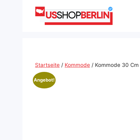
Zum
Inhalt
springen
Startseite
/
Kommode
/ Kommode 30 Cm 
Angebot!