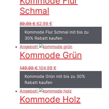
Kommode Flur
Schmal
Ursprünglicher
Aktueller
89,99
€
62,99
€
Preis
Preis
Kommode Flur Schmal mit bis zu
war:
ist:
30% Rabatt kaufen
89,99 €
62,99 €.
Angebot!
Kommode Grün
Ursprünglicher
Aktueller
149,99
€
104,99
€
Preis
Preis
Kommode Grün mit bis zu 30%
war:
ist:
Rabatt kaufen
149,99 €
104,99 €.
Angebot!
Kommode Holz