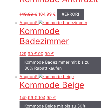
Ursprünglicher
Aktueller
149,99
€
104,99
€
#ERROR!
Preis
Preis
Angebot!
war:
ist:
Kommode
149,99 €
104,99 €.
Badezimmer
Ursprünglicher
Aktueller
129,99
€
90,99
€
Preis
Preis
Kommode Badezimmer mit bis zu
war:
ist:
30% Rabatt kaufen
129,99 €
90,99 €.
Angebot!
Kommode Beige
Ursprünglicher
Aktueller
149,99
€
104,99
€
Preis
Preis
Kommode Beige mit bis zu 30%