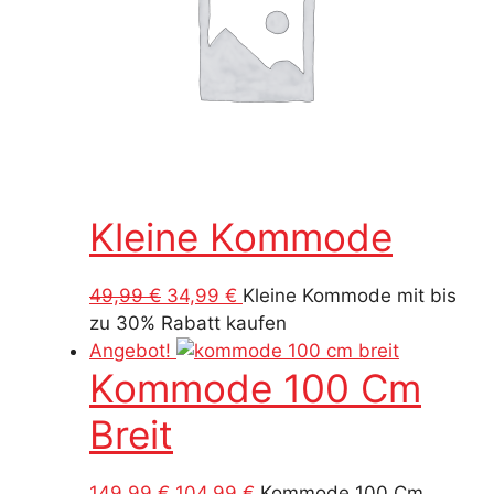
Kleine Kommode
Ursprünglicher
Aktueller
49,99
€
34,99
€
Kleine Kommode mit bis
Preis
Preis
zu 30% Rabatt kaufen
war:
ist:
Angebot!
Kommode 100 Cm
49,99 €
34,99 €.
Breit
Ursprünglicher
Aktueller
149,99
€
104,99
€
Kommode 100 Cm