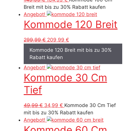
Preis
Preis
Breit mit bis zu 30% Rabatt kaufen
war:
ist:
Angebot!
Kommode 120 Breit
149,99 €
104,99 €.
Ursprünglicher
Aktueller
299,99
€
209,99
€
Preis
Preis
Kommode 120 Breit mit bis zu 30%
war:
ist:
Rabatt kaufen
299,99 €
209,99 €.
Angebot!
Kommode 30 Cm
Tief
Ursprünglicher
Aktueller
49,99
€
34,99
€
Kommode 30 Cm Tief
Preis
Preis
mit bis zu 30% Rabatt kaufen
war:
ist:
Angebot!
Kommode 60 Cm
49,99 €
34,99 €.