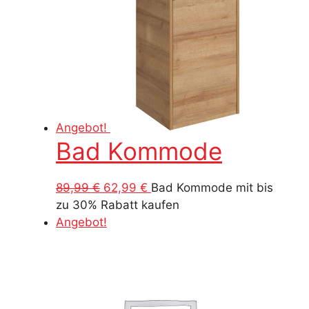
Angebot!
Bad Kommode
Ursprünglicher
Aktueller
89,99
€
62,99
€
Bad Kommode mit bis
Preis
Preis
zu 30% Rabatt kaufen
war:
ist:
Angebot!
89,99 €
62,99 €.