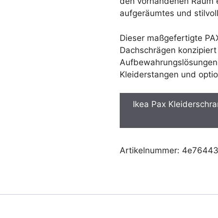
den vorhandenen Raum ein
aufgeräumtes und stilvol
Dieser maßgefertigte PAX
Dachschrägen konzipiert 
Aufbewahrungslösungen m
Kleiderstangen und opti
Ikea Pax Kleiderschr
Artikelnummer:
4e7644