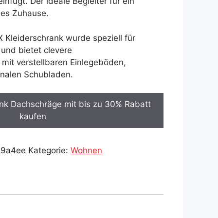
fügt. Der ideale Begleiter für ein
les Zuhause.
 Kleiderschrank wurde speziell für
und bietet clevere
it verstellbaren Einlegeböden,
onalen Schubladen.
ank Dachschräge mit bis zu 30% Rabatt
kaufen
39a4ee
Kategorie:
Wohnen