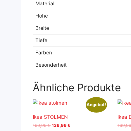
Material
Höhe
Breite
Tiefe
Farben
Besonderheit
Ähnliche Produkte
Angebot!
Ikea STOLMEN
Ikea 
Ursprünglicher
Aktueller
199,99
€
139,99
€
199,9