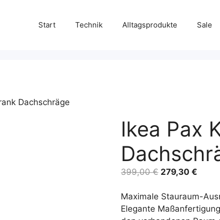
Start
Technik
Alltagsprodukte
Sale
hrank Dachschräge
Ikea Pax 
Dachschr
Ursprünglicher
Aktue
399,00
€
279,30
€
Preis
Preis
war:
ist:
Maximale Stauraum-Ausn
399,00 €
279,3
Elegante Maßanfertigung f