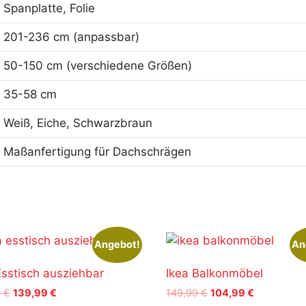
Spanplatte, Folie
201-236 cm (anpassbar)
50-150 cm (verschiedene Größen)
35-58 cm
Weiß, Eiche, Schwarzbraun
Maßanfertigung für Dachschrägen
Angebot!
An
Esstisch ausziehbar
Ikea Balkonmöbel
Ursprünglicher
Aktueller
Ursprünglicher
Aktueller
9
€
139,99
€
149,99
€
104,99
€