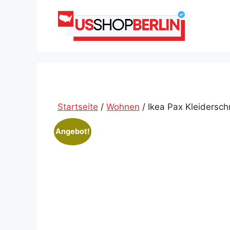
Zum
Inhalt
springen
Startseite
/
Wohnen
/ Ikea Pax Kleidersc
Angebot!