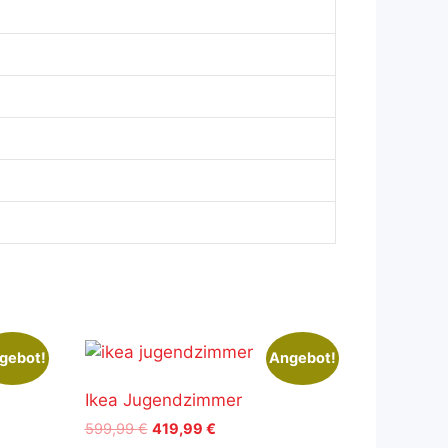
gebot!
Angebot!
Ikea Jugendzimmer
Ursprünglicher
Aktueller
599,99
€
419,99
€