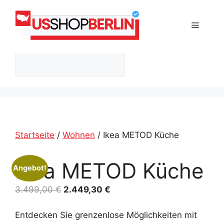
Zum
Inhalt
Menü
springen
Suchen
Startseite
/
Wohnen
/ Ikea METOD Küche
Ikea METOD Küche
Angebot!
Ursprünglicher
Aktueller
3.499,00
€
2.449,30
€
Preis
Preis
war:
ist:
Entdecken Sie grenzenlose Möglichkeiten mit