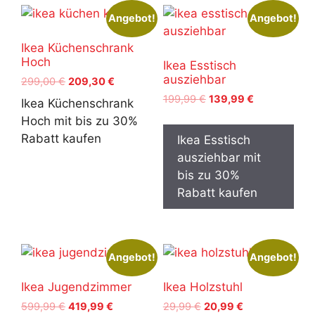
Angebot!
Angebot!
Ikea Küchenschrank
Hoch
Ikea Esstisch
ausziehbar
Ursprünglicher
Aktueller
299,00
€
209,30
€
Preis
Preis
Ursprünglicher
Aktueller
199,99
€
139,99
€
Ikea Küchenschrank
war:
ist:
Preis
Preis
Hoch mit bis zu 30%
299,00 €
209,30 €.
war:
ist:
Rabatt kaufen
Ikea Esstisch
199,99 €
139,99 €.
ausziehbar mit
bis zu 30%
Rabatt kaufen
Angebot!
Angebot!
Ikea Jugendzimmer
Ikea Holzstuhl
Ursprünglicher
Aktueller
Ursprünglicher
Aktueller
599,99
€
419,99
€
29,99
€
20,99
€