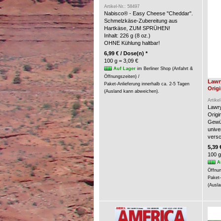
Artikel-Nr.: 58497
Nabisco® - Easy Cheese "Cheddar".
Schmelzkäse-Zubereitung aus
Hartkäse, ZUM SPRÜHEN!
Inhalt: 226 g (8 oz.)
OHNE Kühlung haltbar!
6,99 € / Dose(n) *
100 g = 3,09 €
Auf Lager
im Berliner Shop (Anfahrt &
Öffnungszeiten) /
Lawr
Paket-Anlieferung innerhalb ca. 2-5 Tagen
Origi
(Ausland kann abweichen).
Artike
Lawry
Origin
Gewür
unive
versc
5,39 
100 g
A
Öffnun
Paket-
(Ausla