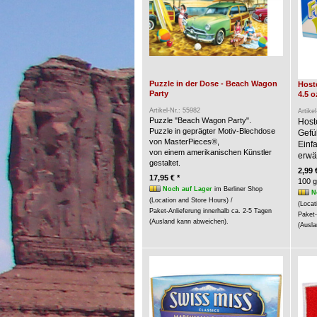
Puzzle in der Dose - Beach Wagon
Hoste
Party
4.5 o
Artikel-Nr.: 55982
Artike
Puzzle "Beach Wagon Party".
Host
Puzzle in geprägter Motiv-Blechdose
Gefü
von MasterPieces®,
Einf
von einem amerikanischen Künstler
erwär
gestaltet.
2,99 
17,95 € *
100 g
Noch auf Lager
im Berliner Shop
N
(Location and Store Hours) /
(Locat
Paket-Anlieferung innerhalb ca. 2-5 Tagen
Paket-
(Ausland kann abweichen).
(Ausla