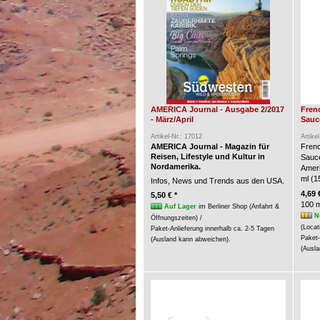
AMERICA Journal - Ausgabe 2/2017
Fren
- März/April
Sauce
Artikel-Nr.: 17012
Artike
AMERICA Journal - Magazin für
Frenc
Reisen, Lifestyle und Kultur in
Sauc
Nordamerika.
Ameri
ml (15
Infos, News und Trends aus den USA.
4,69 
5,50 € *
100 m
Auf Lager
im Berliner Shop (Anfahrt &
N
Öffnungszeiten) /
(Locat
Paket-Anlieferung innerhalb ca. 2-5 Tagen
Paket-
(Ausland kann abweichen).
(Ausla