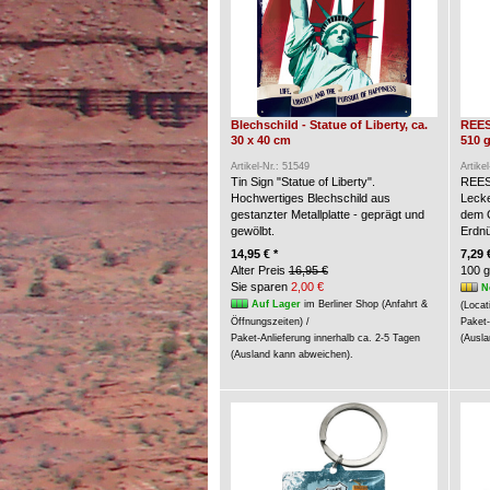
Blechschild - Statue of Liberty, ca.
REES
30 x 40 cm
510 g
Artikel-Nr.: 51549
Artike
Tin Sign "Statue of Liberty".
REES
Hochwertiges Blechschild aus
Lecke
gestanzter Metallplatte - geprägt und
dem G
gewölbt.
Erdn
14,95 € *
7,29 
Alter Preis
16,95 €
100 g
Sie sparen
2,00 €
N
Auf Lager
im Berliner Shop (Anfahrt &
(Locat
Öffnungszeiten) /
Paket-
Paket-Anlieferung innerhalb ca. 2-5 Tagen
(Ausla
(Ausland kann abweichen).