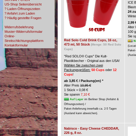
ICE 
US-Shop Seitenübersicht
Blast
? Laden-Öffnungszeiten
24 z
? Anfahrt zum Laden
Wint
? Häufig gestellte Fragen
? Zahlungsmöglichkeiten
2,99 
Widerrufsbelehrung
Alter
Muster-Widerrufsformular
100 g
Online-
Sie 
Red Solo Cold Drink Cups, 16 oz,
Streitschlichtungsplattform
N
473 ml, 50 Stück
(Menge: 50 Red Solo
Kontaktformular
(Locat
Cups)
Paket-
(Ausla
"Red SOLO® Cups" Die Kult-
Plastikbecher - Original aus den USA!
Wählen Sie zwischen zwei
Packungsgrößen:
50 Cups
oder
12
Cups
!
ab
3,85 € / Packung(en) *
Alter Preis
10,95 €
1 Stück = 0,08 €
Sie sparen
7,10 €
Auf Lager
im Berliner Shop (Anfahrt &
Öffnungszeiten) /
Paket-Anlieferung innerhalb ca. 2-5 Tagen
(Ausland kann abweichen).
Nabisco - Easy Cheese CHEDDAR,
226 g, 8 oz.