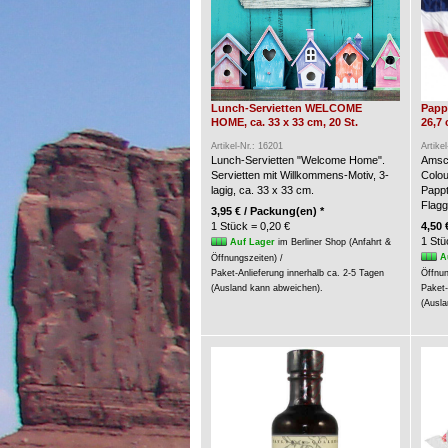
Lunch-Servietten WELCOME
Pappt
HOME, ca. 33 x 33 cm, 20 St.
26,7 
Artikel-Nr.: 16201
Artike
Lunch-Servietten "Welcome Home".
Amsca
Servietten mit Willkommens-Motiv, 3-
Colou
lagig, ca. 33 x 33 cm.
Pappt
Flagg
3,95 € / Packung(en) *
1 Stück = 0,20 €
4,50 
1 Stü
Auf Lager
im Berliner Shop (Anfahrt &
A
Öffnungszeiten) /
Paket-Anlieferung innerhalb ca. 2-5 Tagen
Öffnun
(Ausland kann abweichen).
Paket-
(Ausla