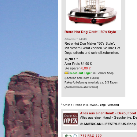
Retro Hot Dog Gerät - 50's Style
Artikel-Nr.: 44048
Retro Hot Dog Maker "50's Style".
Mit diesem Gerät können Sie Ihre Hot
Dogs stilecht und schnell zubereiten.
76,90 € *
Alter Preis
84,90 €
Sie sparen
8,00 €
Noch auf Lager
im Berliner Shop
(Location and Store Hours) /
Paket-Anlieferung innerhalb ca. 2-5 Tagen
(Ausland kann abweichen).
*
Online-Preise inkl. MwSt., zzgl. Versand
Alles aus einer Hand! - Deko, Foo
Alles aus einer Hand - Geschenke, Dek
© AMERICAN LIFESTYLE US-Shop Be
??? FAQ ???