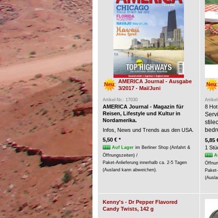
AMERICA Journal - Ausgabe
Neu
Neu
3/2017 - Mai/Juni
Artikel-Nr.: 17030
Artike
AMERICA Journal - Magazin für
8 Hot
Reisen, Lifestyle und Kultur in
Servi
Nordamerika.
stil
bedr
Infos, News und Trends aus den USA.
5,50 € *
5,85 
1 Stü
Auf Lager
im Berliner Shop (Anfahrt &
A
Öffnungszeiten) /
Paket-Anlieferung innerhalb ca. 2-5 Tagen
Öffnun
(Ausland kann abweichen).
Paket-
(Ausla
Kenny's - Dr Pepper Flavored
Candy Twists, 142 g