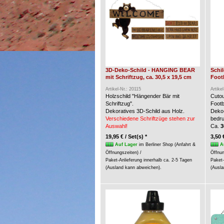
3D-Deko-Schild - HANGING BEAR
Schi
mit Schriftzug, ca. 30,5 x 19,5 cm
Foot
Artikel-Nr.: 20115
Artike
Holzschild "Hängender Bär mit
Cuto
Schriftzug".
Footb
Dekoratives 3D-Schild aus Holz.
Deko-
Verschiedene Schriftzüge stehen zur
bedru
Auswahl!
Ca.
3
19,95 € / Set(s) *
3,50 
Auf Lager
im Berliner Shop (Anfahrt &
A
Öffnungszeiten) /
Öffnun
Paket-Anlieferung innerhalb ca. 2-5 Tagen
Paket-
(Ausland kann abweichen).
(Ausla