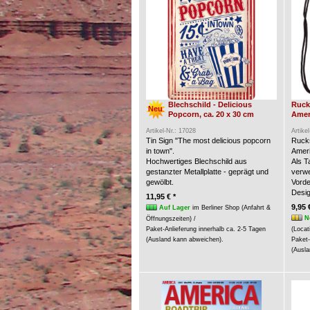
Blechschild - Delicious
Ruck
Neu
Popcorn, ca. 20 x 30 cm
Amer
Artikel-Nr.: 17028
Artike
Tin Sign "The most delicious popcorn
Rucks
in town".
Ameri
Hochwertiges Blechschild aus
Als 
gestanzter Metallplatte - geprägt und
verw
gewölbt.
Vorde
Desig
11,95 € *
9,95 
Auf Lager
im Berliner Shop (Anfahrt &
N
Öffnungszeiten) /
Paket-Anlieferung innerhalb ca. 2-5 Tagen
(Locat
(Ausland kann abweichen).
Paket-
(Ausla