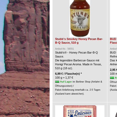
Stubb's Smokey Honey Pecan Bar-
BUD 
B-Q Sauce, 510 g
Flasc
Artikel-Nr.: 58551
Artike
Stubb's® - Honey Pecan Bar-B-Q
BUD 
Sauce.
Refre
Die legendäre Barbecue-Sauce mit
Das k
Honig/ Pecan Aroma. Made in Texas,
Anheu
510 g (18 oz).
2,95 
6,99 € / Flasche(n) *
100 m
100 g = 1,37 €
A
Auf Lager
im Berliner Shop (Anfahrt &
Öffnun
Öffnungszeiten) /
Paket-
Paket-Anlieferung innerhalb ca. 2-5 Tagen
(Ausla
(Ausland kann abweichen).