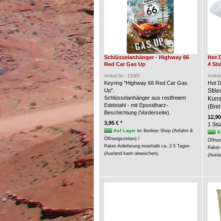
Schlüsselanhänger - Highway 66
Hot 
Red Car Gas Up
4 St
Artikel-Nr.: 15083
Artike
Keyring "Highway 66 Red Car Gas
Hot D
Up".
Stil
Schlüsselanhänger aus rostfreiem
Kunst
Edelstahl - mit Epoxidharz-
(Brei
Beschichtung (Vorderseite).
12,90
3,95 € *
1 Stü
Auf Lager
im Berliner Shop (Anfahrt &
A
Öffnungszeiten) /
Öffnun
Paket-Anlieferung innerhalb ca. 2-5 Tagen
Paket-
(Ausland kann abweichen).
(Ausla