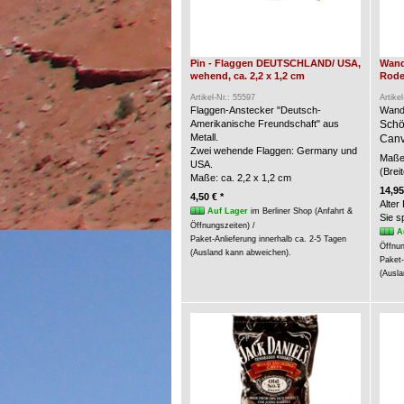
Pin - Flaggen DEUTSCHLAND/ USA,
Wand
wehend, ca. 2,2 x 1,2 cm
Rode
Artikel-Nr.: 55597
Artike
Flaggen-Anstecker "Deutsch-
Wand
Amerikanische Freundschaft" aus
Schö
Metall.
Canv
Zwei wehende Flaggen: Germany und
Maße 
USA.
(Brei
Maße: ca. 2,2 x 1,2 cm
14,95
4,50 € *
Alter
Auf Lager
im Berliner Shop (Anfahrt &
Sie 
Öffnungszeiten) /
A
Paket-Anlieferung innerhalb ca. 2-5 Tagen
Öffnun
(Ausland kann abweichen).
Paket-
(Ausla