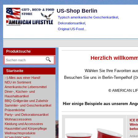
US-Shop Berlin
Typisch amerikanische Geschenkartikel,
Dekorationsartikel,
Original US-Food...
Produktsuche
Herzlich willko
Wählen Sie Ihre Favoriten au
Startseite
Besuchen Sie uns in Berlin-Tempelhof (
:-) Alles aus einer Hand!
Ö
NEU im Sortiment
Amerikanische Lebensmittel
©
AMERICAN LI
Diner-, Küchen- und
Haushaltsartikel
BBQ-Grillgeräte und Zubehör
Hier einige Beispiele aus unserem Ang
Sammler- und Geschenkartikel
Präsentkörbe
Party- und Dekorationsartikel
Wohnaccessoires
ICE 
Kleidung und Accessoires
Wint
Hausmittel und Körperpflege
befor
Weihnachtsprodukte
Artike
SCHNÄPPCHEN