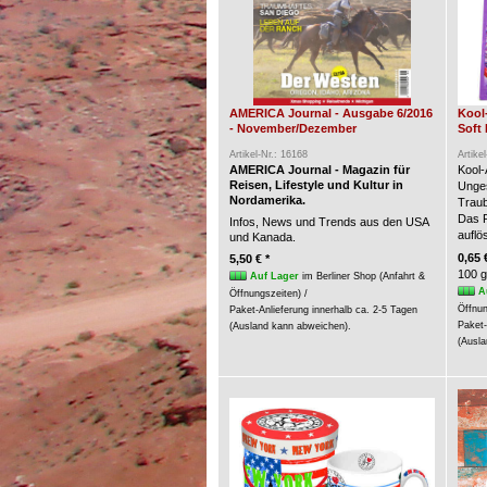
AMERICA Journal - Ausgabe 6/2016
Kool
- November/Dezember
Soft 
Artikel-Nr.: 16168
Artike
AMERICA Journal - Magazin für
Kool-
Reisen, Lifestyle und Kultur in
Unges
Nordamerika.
Trau
Das P
Infos, News und Trends aus den USA
auflö
und Kanada.
0,65 
5,50 € *
100 g
Auf Lager
im Berliner Shop (Anfahrt &
A
Öffnungszeiten) /
Öffnun
Paket-Anlieferung innerhalb ca. 2-5 Tagen
Paket-
(Ausland kann abweichen).
(Ausla