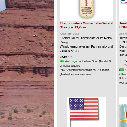
Thermometer - Moose Lake General
Jumb
Store, ca. 43,7 cm
HOME
Artikel-Nr.: 20039
Artike
Großes Metall-Thermometer im Retro-
Jumb
Design.
HOME
Wandthermometer mit Fahrenheit- und
Die p
Celsius Skala.
Begrü
Ausla
26,95 € *
11,85
Auf Lager
im Berliner Shop (Anfahrt &
1 m² 
Öffnungszeiten) /
A
Paket-Anlieferung innerhalb ca. 2-5 Tagen
(Ausland kann abweichen).
Öffnun
Paket-
(Ausla