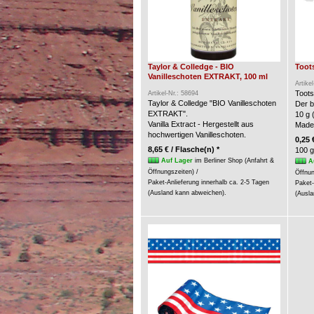
Taylor & Colledge - BIO
Toots
Vanilleschoten EXTRAKT, 100 ml
Artike
Toots
Artikel-Nr.: 58694
Taylor & Colledge "BIO Vanilleschoten
Der b
EXTRAKT".
10 g 
Vanilla Extract - Hergestellt aus
Made
hochwertigen Vanilleschoten.
0,25 
8,65 € / Flasche(n) *
100 g
Auf Lager
im Berliner Shop (Anfahrt &
A
Öffnungszeiten) /
Öffnun
Paket-Anlieferung innerhalb ca. 2-5 Tagen
Paket-
(Ausland kann abweichen).
(Ausla