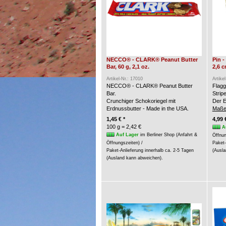
NECCO® - CLARK® Peanut Butter
Pin 
Bar, 60 g, 2,1 oz.
2,6 
Artikel-Nr.: 17010
Artike
NECCO® - CLARK® Peanut Butter
Flagg
Bar.
Strip
Crunchiger Schokoriegel mit
Der E
Erdnussbutter - Made in the USA.
Maße
1,45 € *
4,99 
100 g = 2,42 €
A
Auf Lager
im Berliner Shop (Anfahrt &
Öffnun
Öffnungszeiten) /
Paket-
Paket-Anlieferung innerhalb ca. 2-5 Tagen
(Ausla
(Ausland kann abweichen).