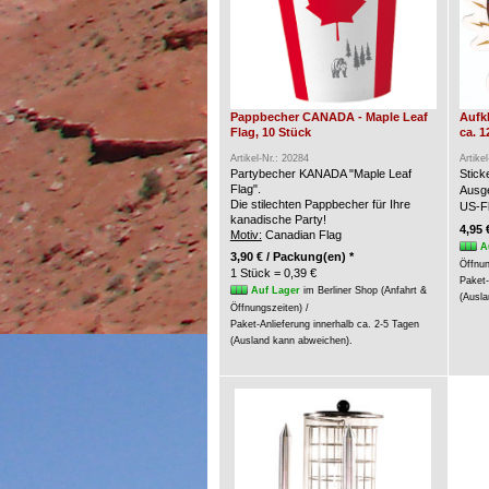
Pappbecher CANADA - Maple Leaf
Aufk
Flag, 10 Stück
ca. 1
Artikel-Nr.: 20284
Artike
Partybecher KANADA "Maple Leaf
Stic
Flag".
Ausge
Die stilechten Pappbecher für Ihre
US-Fl
kanadische Party!
4,95 
Motiv:
Canadian Flag
A
3,90 € / Packung(en) *
Öffnun
1 Stück = 0,39 €
Paket-
Auf Lager
im Berliner Shop (Anfahrt &
(Ausla
Öffnungszeiten) /
Paket-Anlieferung innerhalb ca. 2-5 Tagen
(Ausland kann abweichen).