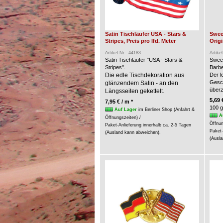
Satin Tischläufer USA - Stars &
Swee
Stripes, Preis pro lfd. Meter
Origi
Artikel-Nr.: 44183
Artike
Satin Tischläufer "USA - Stars &
Swee
Stripes".
Barbe
Die edle Tischdekoration aus
Der l
Gesc
glänzendem Satin - an den
über
Längsseiten gekettelt.
5,69 
7,95 € / m *
100 g
Auf Lager
im Berliner Shop (Anfahrt &
A
Öffnungszeiten) /
Öffnun
Paket-Anlieferung innerhalb ca. 2-5 Tagen
Paket-
(Ausland kann abweichen).
(Ausla