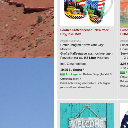
Großer Kaffeebecher - New York
Lunc
City, inkl. Box
HOME 
Artikel-Nr.: 54041
Artike
Coffee-Mug mit "New York City"
Lunch
Motiven.
Home
Große Kaffeetasse aus hochwertigem
Servi
Porzellan mit
ca. 0,5 Liter
Volumen!
- , 3
Inkl. Geschenkbox
3,95 
1 Stü
19,95 € / Set(s) *
A
Auf Lager
im Berliner Shop (Anfahrt &
Öffnun
Öffnungszeiten) /
Paket-
Paket-Anlieferung innerhalb ca. 2-5 Tagen
(Ausla
(Ausland kann abweichen).