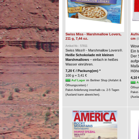
Swiss Miss - Marshmallow Lovers,
Aufnä
211 g, 7,44 oz.
cm
(
Wove
Artikel-Nr.: 57811
Swiss Miss® - Marshmallow Lovers®.
Ein t
Heiße Schokolade mit kleinen
Der 
Marshmallows
– einfach in heißes
aufg
Wasser einrühren.
Maße:
7,20 € / Packung(en) *
Höhe
100 g = 3,41 €
4,10 
Auf Lager
im Berliner Shop (Anfahrt &
A
Öffnungszeiten) /
Öffnun
Paket-Anlieferung innerhalb ca. 2-5 Tagen
Paket-
(Ausland kann abweichen).
(Ausla