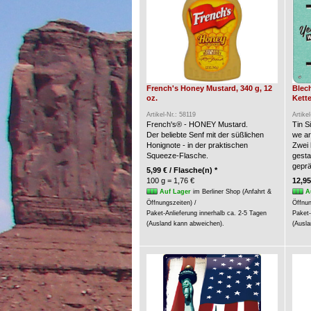
French's Honey Mustard, 340 g, 12
Blec
oz.
Kette
Artikel-Nr.: 58119
Artike
French's® - HONEY Mustard.
Tin S
Der beliebte Senf mit der süßlichen
we a
Honignote - in der praktischen
Zwei 
Squeeze-Flasche.
gesta
geprä
5,99 € / Flasche(n) *
100 g = 1,76 €
12,95
Auf Lager
im Berliner Shop (Anfahrt &
A
Öffnungszeiten) /
Öffnun
Paket-Anlieferung innerhalb ca. 2-5 Tagen
Paket-
(Ausland kann abweichen).
(Ausla