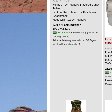
Artikel-Nr.: 15001
Kenny's - Dr Pepper® Flavored Candy
Twists.
Leckere Kauschnüre mit Kirschcola-
Geschmack.
Made with Real Dr Pepper®
3,30 € / Packung(en) *
100 g = 2,32 €
Auf Lager
im Berliner Shop (Anfahrt &
Öffnungszeiten) /
Lunc
Paket-Anlieferung innerhalb ca. 2-5 Tagen
silbe
(Ausland kann abweichen).
Artike
Lunch
aufkl
Maße:
Tiefe
23,95
A
Öffnun
Paket-
(Ausla