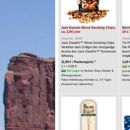
Jack Daniels Wood Smoking Chips,
Blech
ca. 2,94 Liter
10 x 
Artikel-Nr.: 44506
Artike
Jack Daniel's™ Wood Smoking Chips.
Tin P
Verleihen dem Grillgut das einzigartige
Die R
Aroma des Jack Daniel's™ Tennessee
besch
Whiskey.
möglic
11,99 € / Packung(en) *
3,20 
1 l = 4,08 €
N
Auf Lager
im Berliner Shop (Anfahrt &
(Locat
Öffnungszeiten) /
Paket-
Paket-Anlieferung innerhalb ca. 2-5 Tagen
(Ausla
(Ausland kann abweichen).