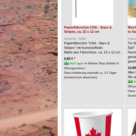
Papierfähnchen USA - Stars &
Blech
Stripes, ca. 22 x 12 cm
to Ea
Artikel-Nr.: 55895
Artike
Papierfähnchen "USA - Stars &
Tin S
Stripes" mit Kunststoffstiel.
Eat!".
Maße des Fähnchens: ca. 22 x 12 cm
Hochw
gesta
0,65 € *
gewöl
Auf Lager
im Berliner Shop (Anfahrt &
14,95
Öffnungszeiten) /
Alter
Paket-Anlieferung innerhalb ca. 2-5 Tagen
Sie 
(Ausland kann abweichen).
A
Öffnun
Paket-
(Ausla