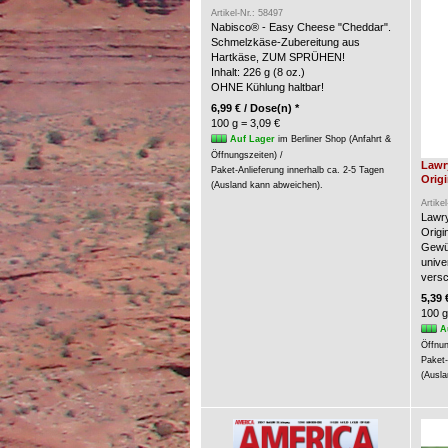
Artikel-Nr.: 58497
Nabisco® - Easy Cheese "Cheddar".
Schmelzkäse-Zubereitung aus
Hartkäse, ZUM SPRÜHEN!
Inhalt: 226 g (8 oz.)
OHNE Kühlung haltbar!
6,99 € / Dose(n) *
100 g = 3,09 €
Auf Lager
im Berliner Shop (Anfahrt &
Öffnungszeiten) /
Lawr
Paket-Anlieferung innerhalb ca. 2-5 Tagen
Origi
(Ausland kann abweichen).
Artike
Lawry
Origin
Gewür
unive
versc
5,39 
100 g
A
Öffnun
Paket-
(Ausla