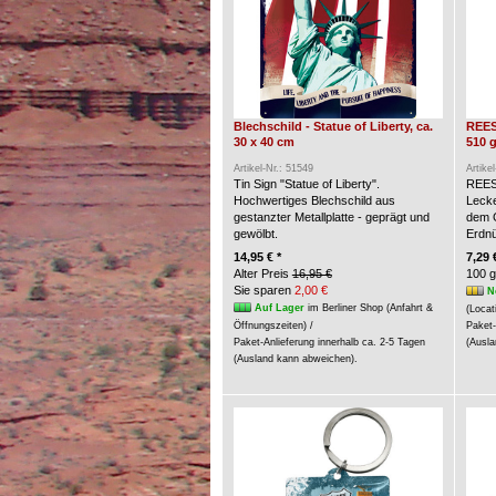
Blechschild - Statue of Liberty, ca.
REES
30 x 40 cm
510 g
Artikel-Nr.: 51549
Artike
Tin Sign "Statue of Liberty".
REES
Hochwertiges Blechschild aus
Lecke
gestanzter Metallplatte - geprägt und
dem G
gewölbt.
Erdn
14,95 € *
7,29 
Alter Preis
16,95 €
100 g
Sie sparen
2,00 €
N
Auf Lager
im Berliner Shop (Anfahrt &
(Locat
Öffnungszeiten) /
Paket-
Paket-Anlieferung innerhalb ca. 2-5 Tagen
(Ausla
(Ausland kann abweichen).