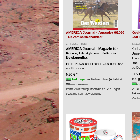
AMERICA Journal - Ausgabe 6/2016
Kool
- November/Dezember
Soft 
Artikel-Nr.: 16168
Artike
AMERICA Journal - Magazin für
Kool-
Reisen, Lifestyle und Kultur in
Unges
Nordamerika.
Trau
Das P
Infos, News und Trends aus den USA
auflö
und Kanada.
0,65 
5,50 € *
100 g
Auf Lager
im Berliner Shop (Anfahrt &
A
Öffnungszeiten) /
Öffnun
Paket-Anlieferung innerhalb ca. 2-5 Tagen
Paket-
(Ausland kann abweichen).
(Ausla