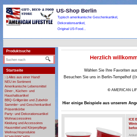
US-Shop Berlin
Typisch amerikanische Geschenkartikel,
Dekorationsartikel,
Original US-Food...
Produktsuche
Herzlich willko
Wählen Sie Ihre Favoriten au
Startseite
Besuchen Sie uns in Berlin-Tempelhof (
:-) Alles aus einer Hand!
Ö
NEU im Sortiment
Amerikanische Lebensmittel
©
AMERICAN LI
Diner-, Küchen- und
Haushaltsartikel
BBQ-Grillgeräte und Zubehör
Hier einige Beispiele aus unserem Ang
Sammler- und Geschenkartikel
Präsentkörbe
Party- und Dekorationsartikel
Wohnaccessoires
ICE 
Kleidung und Accessoires
Wint
Hausmittel und Körperpflege
befor
Weihnachtsprodukte
Artike
SCHNÄPPCHEN