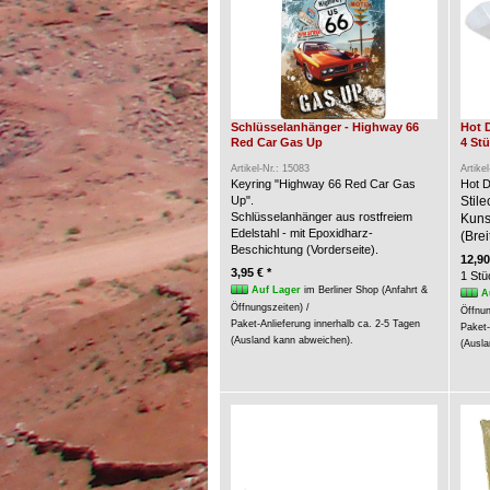
Schlüsselanhänger - Highway 66
Hot 
Red Car Gas Up
4 St
Artikel-Nr.: 15083
Artike
Keyring "Highway 66 Red Car Gas
Hot D
Up".
Stil
Schlüsselanhänger aus rostfreiem
Kunst
Edelstahl - mit Epoxidharz-
(Brei
Beschichtung (Vorderseite).
12,90
3,95 € *
1 Stü
Auf Lager
im Berliner Shop (Anfahrt &
A
Öffnungszeiten) /
Öffnun
Paket-Anlieferung innerhalb ca. 2-5 Tagen
Paket-
(Ausland kann abweichen).
(Ausla