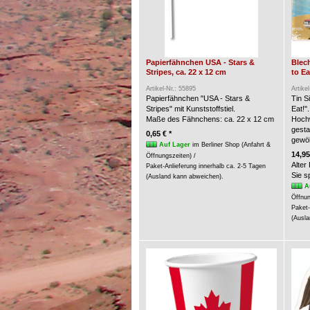
Papierfähnchen USA - Stars &
Blech
Stripes, ca. 22 x 12 cm
to Ea
Artikel-Nr.: 55895
Artike
Papierfähnchen "USA - Stars &
Tin S
Stripes" mit Kunststoffstiel.
Eat!".
Maße des Fähnchens: ca. 22 x 12 cm
Hochw
gesta
0,65 € *
gewöl
Auf Lager
im Berliner Shop (Anfahrt &
14,95
Öffnungszeiten) /
Alter
Paket-Anlieferung innerhalb ca. 2-5 Tagen
Sie 
(Ausland kann abweichen).
A
Öffnun
Paket-
(Ausla