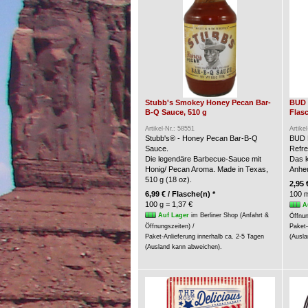
Stubb's Smokey Honey Pecan Bar-
BUD 
B-Q Sauce, 510 g
Flasc
Artikel-Nr.: 58551
Artike
Stubb's® - Honey Pecan Bar-B-Q
BUD 
Sauce.
Refre
Die legendäre Barbecue-Sauce mit
Das k
Honig/ Pecan Aroma. Made in Texas,
Anheu
510 g (18 oz).
2,95 
6,99 € / Flasche(n) *
100 m
100 g = 1,37 €
A
Auf Lager
im Berliner Shop (Anfahrt &
Öffnun
Öffnungszeiten) /
Paket-
Paket-Anlieferung innerhalb ca. 2-5 Tagen
(Ausla
(Ausland kann abweichen).