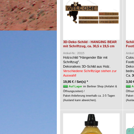
3D-Deko-Schild - HANGING BEAR
Schi
mit Schriftzug, ca. 30,5 x 19,5 cm
Foot
Artikel-Nr.: 20115
Artike
Holzschild "Hängender Bär mit
Cuto
Schriftzug".
Footb
Dekoratives 3D-Schild aus Holz.
Deko-
Verschiedene Schriftzüge stehen zur
bedru
Auswahl!
Ca.
3
19,95 € / Set(s) *
3,50 
Auf Lager
im Berliner Shop (Anfahrt &
A
Öffnungszeiten) /
Öffnun
Paket-Anlieferung innerhalb ca. 2-5 Tagen
Paket-
(Ausland kann abweichen).
(Ausla