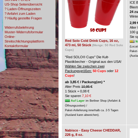
ICE 
US-Shop Seitenübersicht
Blast
? Laden-Öffnungszeiten
24 z
? Anfahrt zum Laden
Wint
? Häufig gestellte Fragen
? Zahlungsmöglichkeiten
2,99 
Widerrufsbelehrung
Alter
Muster-Widerrufsformular
100 g
Online-
Sie 
Red Solo Cold Drink Cups, 16 oz,
Streitschlichtungsplattform
N
473 ml, 50 Stück
(Menge: 50 Red Solo
Kontaktformular
(Locat
Cups)
Paket-
(Ausla
"Red SOLO® Cups" Die Kult-
Plastikbecher - Original aus den USA!
Wählen Sie zwischen zwei
Packungsgrößen:
50 Cups
oder
12
Cups
!
ab
3,85 € / Packung(en) *
Alter Preis
10,95 €
1 Stück = 0,08 €
Sie sparen
7,10 €
Auf Lager
im Berliner Shop (Anfahrt &
Öffnungszeiten) /
Paket-Anlieferung innerhalb ca. 2-5 Tagen
(Ausland kann abweichen).
Nabisco - Easy Cheese CHEDDAR,
226 g, 8 oz.