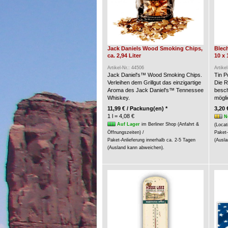
Jack Daniels Wood Smoking Chips,
Blech
ca. 2,94 Liter
10 x 
Artikel-Nr.: 44506
Artike
Jack Daniel's™ Wood Smoking Chips.
Tin P
Verleihen dem Grillgut das einzigartige
Die R
Aroma des Jack Daniel's™ Tennessee
besch
Whiskey.
möglic
11,99 € / Packung(en) *
3,20 
1 l = 4,08 €
N
Auf Lager
im Berliner Shop (Anfahrt &
(Locat
Öffnungszeiten) /
Paket-
Paket-Anlieferung innerhalb ca. 2-5 Tagen
(Ausla
(Ausland kann abweichen).