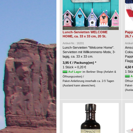
Lunch-Servietten WELCOME
Pappt
HOME, ca. 33 x 33 cm, 20 St.
26,7 
Artikel-Nr.: 16201
Artike
Lunch-Servietten "Welcome Home".
Amsca
Servietten mit Willkommens-Motiv, 3-
Colou
lagig, ca. 33 x 33 cm.
Pappt
Flagg
3,95 € / Packung(en) *
1 Stück = 0,20 €
4,50 
1 Stü
Auf Lager
im Berliner Shop (Anfahrt &
A
Öffnungszeiten) /
Paket-Anlieferung innerhalb ca. 2-5 Tagen
Öffnun
(Ausland kann abweichen).
Paket-
(Ausla