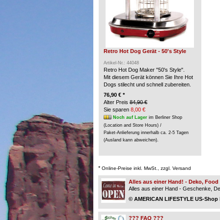
Retro Hot Dog Gerät - 50's Style
Artikel-Nr.: 44048
Retro Hot Dog Maker "50's Style".
Mit diesem Gerät können Sie Ihre Hot
Dogs stilecht und schnell zubereiten.
76,90 € *
Alter Preis
84,90 €
Sie sparen
8,00 €
Noch auf Lager
im Berliner Shop
(Location and Store Hours) /
Paket-Anlieferung innerhalb ca. 2-5 Tagen
(Ausland kann abweichen).
*
Online-Preise inkl. MwSt., zzgl. Versand
Alles aus einer Hand! - Deko, Foo
Alles aus einer Hand - Geschenke, Dek
© AMERICAN LIFESTYLE US-Shop Be
??? FAQ ???