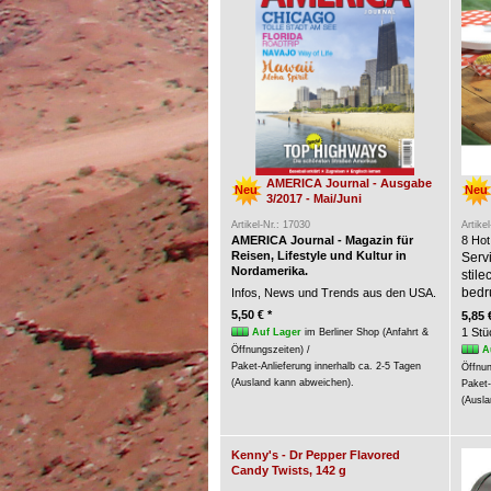
AMERICA Journal - Ausgabe
Neu
Neu
3/2017 - Mai/Juni
Artikel-Nr.: 17030
Artike
AMERICA Journal - Magazin für
8 Hot
Reisen, Lifestyle und Kultur in
Servi
Nordamerika.
stil
bedr
Infos, News und Trends aus den USA.
5,50 € *
5,85 
1 Stü
Auf Lager
im Berliner Shop (Anfahrt &
A
Öffnungszeiten) /
Paket-Anlieferung innerhalb ca. 2-5 Tagen
Öffnun
(Ausland kann abweichen).
Paket-
(Ausla
Kenny's - Dr Pepper Flavored
Candy Twists, 142 g