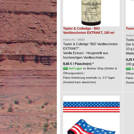
Taylor & Colledge - BIO
Toots
Vanilleschoten EXTRAKT, 100 ml
Artike
Toots
Artikel-Nr.: 58694
Taylor & Colledge "BIO Vanilleschoten
Der b
EXTRAKT".
10 g 
Vanilla Extract - Hergestellt aus
Made
hochwertigen Vanilleschoten.
0,25 
8,65 € / Flasche(n) *
100 g
Auf Lager
im Berliner Shop (Anfahrt &
A
Öffnungszeiten) /
Öffnun
Paket-Anlieferung innerhalb ca. 2-5 Tagen
Paket-
(Ausland kann abweichen).
(Ausla