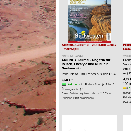
AMERICA Journal - Ausgabe 2/2017
Fren
- März/April
Sauce
Artikel-Nr.: 17012
Artike
AMERICA Journal - Magazin für
Frenc
Reisen, Lifestyle und Kultur in
Sauc
Nordamerika.
Ameri
ml (15
Infos, News und Trends aus den USA.
4,69 
5,50 € *
100 m
Auf Lager
im Berliner Shop (Anfahrt &
N
Öffnungszeiten) /
(Locat
Paket-Anlieferung innerhalb ca. 2-5 Tagen
Paket-
(Ausland kann abweichen).
(Ausla