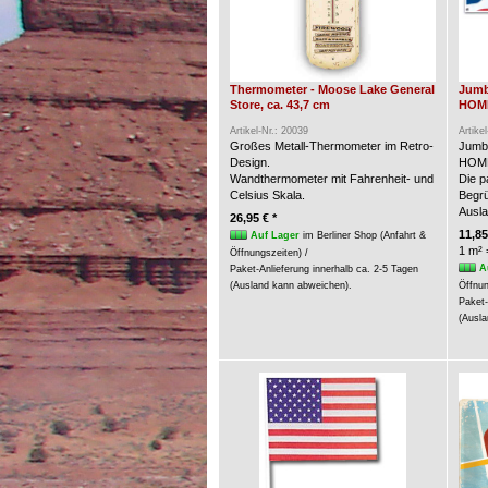
Thermometer - Moose Lake General
Jumb
Store, ca. 43,7 cm
HOME
Artikel-Nr.: 20039
Artike
Großes Metall-Thermometer im Retro-
Jumb
Design.
HOME
Wandthermometer mit Fahrenheit- und
Die p
Celsius Skala.
Begrü
Ausla
26,95 € *
11,85
Auf Lager
im Berliner Shop (Anfahrt &
1 m² 
Öffnungszeiten) /
A
Paket-Anlieferung innerhalb ca. 2-5 Tagen
(Ausland kann abweichen).
Öffnun
Paket-
(Ausla