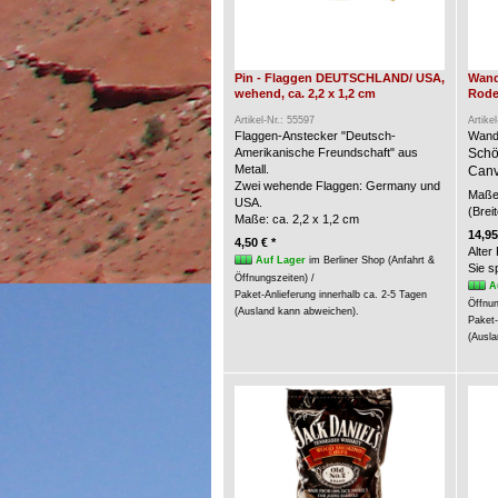
Pin - Flaggen DEUTSCHLAND/ USA,
Wand
wehend, ca. 2,2 x 1,2 cm
Rode
Artikel-Nr.: 55597
Artike
Flaggen-Anstecker "Deutsch-
Wand
Amerikanische Freundschaft" aus
Schö
Metall.
Canv
Zwei wehende Flaggen: Germany und
Maße 
USA.
(Brei
Maße: ca. 2,2 x 1,2 cm
14,95
4,50 € *
Alter
Auf Lager
im Berliner Shop (Anfahrt &
Sie 
Öffnungszeiten) /
A
Paket-Anlieferung innerhalb ca. 2-5 Tagen
Öffnun
(Ausland kann abweichen).
Paket-
(Ausla