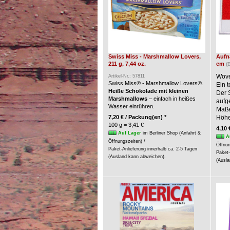
Swiss Miss - Marshmallow Lovers,
Aufnä
211 g, 7,44 oz.
cm
(
Wove
Artikel-Nr.: 57811
Swiss Miss® - Marshmallow Lovers®.
Ein t
Heiße Schokolade mit kleinen
Der 
Marshmallows
– einfach in heißes
aufg
Wasser einrühren.
Maße:
7,20 € / Packung(en) *
Höhe
100 g = 3,41 €
4,10 
Auf Lager
im Berliner Shop (Anfahrt &
A
Öffnungszeiten) /
Öffnun
Paket-Anlieferung innerhalb ca. 2-5 Tagen
Paket-
(Ausland kann abweichen).
(Ausla