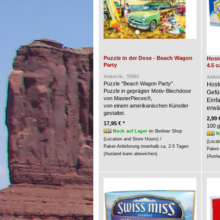
Puzzle in der Dose - Beach Wagon
Hoste
Party
4.5 o
Artikel-Nr.: 55982
Artike
Puzzle "Beach Wagon Party".
Host
Puzzle in geprägter Motiv-Blechdose
Gefü
von MasterPieces®,
Einf
von einem amerikanischen Künstler
erwär
gestaltet.
2,99 
17,95 € *
100 g
Noch auf Lager
im Berliner Shop
N
(Location and Store Hours) /
(Locat
Paket-Anlieferung innerhalb ca. 2-5 Tagen
Paket-
(Ausland kann abweichen).
(Ausla