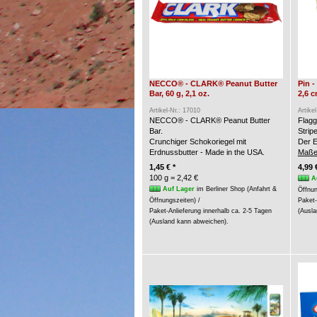
NECCO® - CLARK® Peanut Butter
Pin 
Bar, 60 g, 2,1 oz.
2,6 
Artikel-Nr.: 17010
Artike
NECCO® - CLARK® Peanut Butter
Flagg
Bar.
Strip
Crunchiger Schokoriegel mit
Der E
Erdnussbutter - Made in the USA.
Maße
1,45 € *
4,99 
100 g = 2,42 €
A
Auf Lager
im Berliner Shop (Anfahrt &
Öffnun
Öffnungszeiten) /
Paket-
Paket-Anlieferung innerhalb ca. 2-5 Tagen
(Ausla
(Ausland kann abweichen).