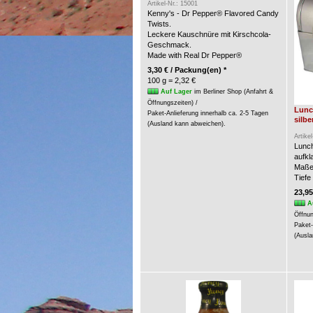
Artikel-Nr.: 15001
Kenny's - Dr Pepper® Flavored Candy
Twists.
Leckere Kauschnüre mit Kirschcola-
Geschmack.
Made with Real Dr Pepper®
3,30 € / Packung(en) *
100 g = 2,32 €
Auf Lager
im Berliner Shop (Anfahrt &
Öffnungszeiten) /
Lunc
Paket-Anlieferung innerhalb ca. 2-5 Tagen
silbe
(Ausland kann abweichen).
Artike
Lunch
aufkl
Maße:
Tiefe
23,95
A
Öffnun
Paket-
(Ausla