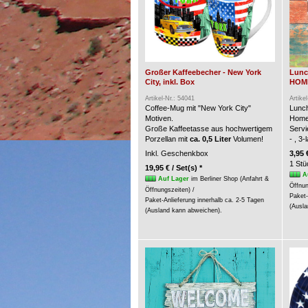
Großer Kaffeebecher - New York
Lunc
City, inkl. Box
HOME 
Artikel-Nr.: 54041
Artike
Coffee-Mug mit "New York City"
Lunch
Motiven.
Home
Große Kaffeetasse aus hochwertigem
Servi
Porzellan mit
ca. 0,5 Liter
Volumen!
- , 3
Inkl. Geschenkbox
3,95 
1 Stü
19,95 € / Set(s) *
A
Auf Lager
im Berliner Shop (Anfahrt &
Öffnun
Öffnungszeiten) /
Paket-
Paket-Anlieferung innerhalb ca. 2-5 Tagen
(Ausla
(Ausland kann abweichen).