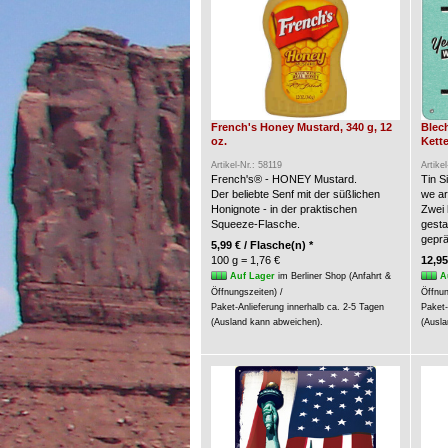
French's Honey Mustard, 340 g, 12
Blec
oz.
Kette
Artikel-Nr.: 58119
Artike
French's® - HONEY Mustard.
Tin S
Der beliebte Senf mit der süßlichen
we a
Honignote - in der praktischen
Zwei 
Squeeze-Flasche.
gesta
geprä
5,99 € / Flasche(n) *
100 g = 1,76 €
12,95
Auf Lager
im Berliner Shop (Anfahrt &
A
Öffnungszeiten) /
Öffnun
Paket-Anlieferung innerhalb ca. 2-5 Tagen
Paket-
(Ausland kann abweichen).
(Ausla