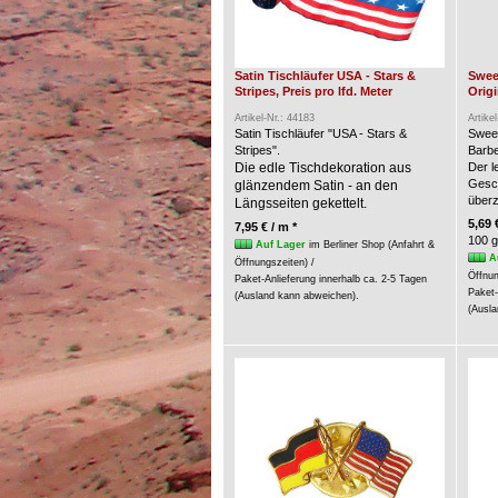
Satin Tischläufer USA - Stars &
Swee
Stripes, Preis pro lfd. Meter
Origi
Artikel-Nr.: 44183
Artike
Satin Tischläufer "USA - Stars &
Swee
Stripes".
Barbe
Die edle Tischdekoration aus
Der l
Gesc
glänzendem Satin - an den
über
Längsseiten gekettelt.
5,69 
7,95 € / m *
100 g
Auf Lager
im Berliner Shop (Anfahrt &
A
Öffnungszeiten) /
Öffnun
Paket-Anlieferung innerhalb ca. 2-5 Tagen
Paket-
(Ausland kann abweichen).
(Ausla