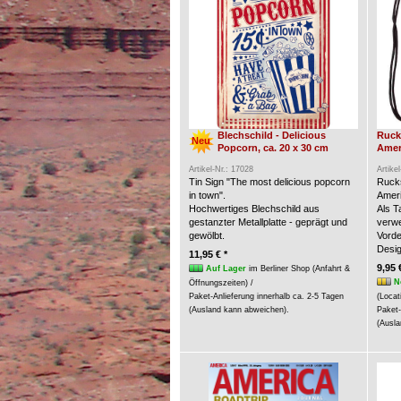
Blechschild - Delicious
Ruck
Neu
Popcorn, ca. 20 x 30 cm
Amer
Artikel-Nr.: 17028
Artike
Tin Sign "The most delicious popcorn
Rucks
in town".
Ameri
Hochwertiges Blechschild aus
Als 
gestanzter Metallplatte - geprägt und
verw
gewölbt.
Vorde
Desig
11,95 € *
9,95 
Auf Lager
im Berliner Shop (Anfahrt &
N
Öffnungszeiten) /
Paket-Anlieferung innerhalb ca. 2-5 Tagen
(Locat
(Ausland kann abweichen).
Paket-
(Ausla