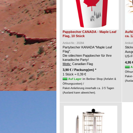
Pappbecher CANADA - Maple Leaf
Aufk
Flag, 10 Stück
ca. 1
Artikel-Nr.: 20284
Artike
Partybecher KANADA "Maple Leaf
Stic
Flag".
Ausge
Die stilechten Pappbecher für Ihre
US-Fl
kanadische Party!
4,95 
Motiv:
Canadian Flag
A
3,90 € / Packung(en) *
Öffnun
1 Stück = 0,39 €
Paket-
Auf Lager
im Berliner Shop (Anfahrt &
(Ausla
Öffnungszeiten) /
Paket-Anlieferung innerhalb ca. 2-5 Tagen
(Ausland kann abweichen).