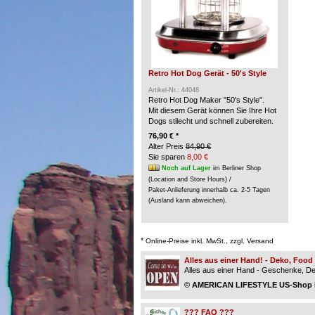
Retro Hot Dog Gerät - 50's Style
Artikel-Nr.: 44048
Retro Hot Dog Maker "50's Style".
Mit diesem Gerät können Sie Ihre Hot
Dogs stilecht und schnell zubereiten.
76,90 € *
Alter Preis
84,90 €
Sie sparen
8,00 €
Noch auf Lager
im Berliner Shop
(Location and Store Hours) /
Paket-Anlieferung innerhalb ca. 2-5 Tagen
(Ausland kann abweichen).
*
Online-Preise inkl. MwSt., zzgl. Versand
Alles aus einer Hand! - Deko, Foo
Alles aus einer Hand - Geschenke, Dek
© AMERICAN LIFESTYLE US-Shop Be
??? FAQ ???