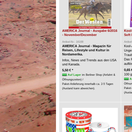
AMERICA Journal - Ausgabe 6/2016
Kool
- November/Dezember
Soft 
Artikel-Nr.: 16168
Artike
AMERICA Journal - Magazin für
Kool-
Reisen, Lifestyle und Kultur in
Unges
Nordamerika.
Trau
Das P
Infos, News und Trends aus den USA
auflö
und Kanada.
0,65 
5,50 € *
100 g
Auf Lager
im Berliner Shop (Anfahrt &
A
Öffnungszeiten) /
Öffnun
Paket-Anlieferung innerhalb ca. 2-5 Tagen
Paket-
(Ausland kann abweichen).
(Ausla