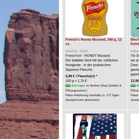
French's Honey Mustard, 340 g, 12
Blec
oz.
Kette
Artikel-Nr.: 58119
Artike
French's® - HONEY Mustard.
Tin S
Der beliebte Senf mit der süßlichen
we a
Honignote - in der praktischen
Zwei 
Squeeze-Flasche.
gesta
geprä
5,99 € / Flasche(n) *
100 g = 1,76 €
12,95
Auf Lager
im Berliner Shop (Anfahrt &
A
Öffnungszeiten) /
Öffnun
Paket-Anlieferung innerhalb ca. 2-5 Tagen
Paket-
(Ausland kann abweichen).
(Ausla