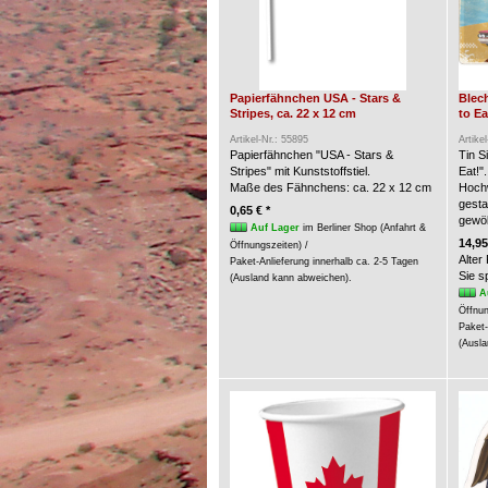
Papierfähnchen USA - Stars &
Blech
Stripes, ca. 22 x 12 cm
to Ea
Artikel-Nr.: 55895
Artike
Papierfähnchen "USA - Stars &
Tin S
Stripes" mit Kunststoffstiel.
Eat!".
Maße des Fähnchens: ca. 22 x 12 cm
Hochw
gesta
0,65 € *
gewöl
Auf Lager
im Berliner Shop (Anfahrt &
14,95
Öffnungszeiten) /
Alter
Paket-Anlieferung innerhalb ca. 2-5 Tagen
Sie 
(Ausland kann abweichen).
A
Öffnun
Paket-
(Ausla