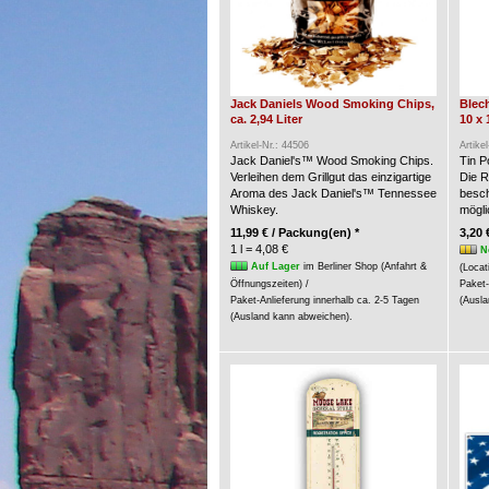
Jack Daniels Wood Smoking Chips,
Blech
ca. 2,94 Liter
10 x 
Artikel-Nr.: 44506
Artike
Jack Daniel's™ Wood Smoking Chips.
Tin P
Verleihen dem Grillgut das einzigartige
Die R
Aroma des Jack Daniel's™ Tennessee
besch
Whiskey.
möglic
11,99 € / Packung(en) *
3,20 
1 l = 4,08 €
N
Auf Lager
im Berliner Shop (Anfahrt &
(Locat
Öffnungszeiten) /
Paket-
Paket-Anlieferung innerhalb ca. 2-5 Tagen
(Ausla
(Ausland kann abweichen).