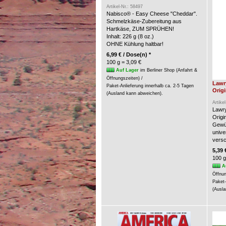
Artikel-Nr.: 58497
Nabisco® - Easy Cheese "Cheddar".
Schmelzkäse-Zubereitung aus
Hartkäse, ZUM SPRÜHEN!
Inhalt: 226 g (8 oz.)
OHNE Kühlung haltbar!
6,99 € / Dose(n) *
100 g = 3,09 €
Auf Lager
im Berliner Shop (Anfahrt &
Öffnungszeiten) /
Lawr
Paket-Anlieferung innerhalb ca. 2-5 Tagen
Origi
(Ausland kann abweichen).
Artike
Lawry
Origin
Gewür
unive
versc
5,39 
100 g
A
Öffnun
Paket-
(Ausla