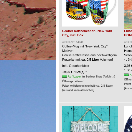
Großer Kaffeebecher - New York
Lunc
City, inkl. Box
HOME 
Artikel-Nr.: 54041
Artike
Coffee-Mug mit "New York City"
Lunch
Motiven.
Home
Große Kaffeetasse aus hochwertigem
Servi
Porzellan mit
ca. 0,5 Liter
Volumen!
- , 3
Inkl. Geschenkbox
3,95 
1 Stü
19,95 € / Set(s) *
A
Auf Lager
im Berliner Shop (Anfahrt &
Öffnun
Öffnungszeiten) /
Paket-
Paket-Anlieferung innerhalb ca. 2-5 Tagen
(Ausla
(Ausland kann abweichen).