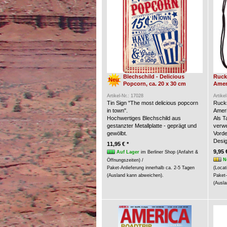
Blechschild - Delicious
Ruck
Neu
Popcorn, ca. 20 x 30 cm
Amer
Artikel-Nr.: 17028
Artike
Tin Sign "The most delicious popcorn
Rucks
in town".
Ameri
Hochwertiges Blechschild aus
Als 
gestanzter Metallplatte - geprägt und
verw
gewölbt.
Vorde
Desig
11,95 € *
9,95 
Auf Lager
im Berliner Shop (Anfahrt &
N
Öffnungszeiten) /
Paket-Anlieferung innerhalb ca. 2-5 Tagen
(Locat
(Ausland kann abweichen).
Paket-
(Ausla