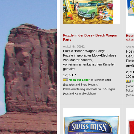
Puzzle in der Dose - Beach Wagon
Hoste
Party
4.5 o
Artikel-Nr.: 55982
Artike
Puzzle "Beach Wagon Party".
Host
Puzzle in geprägter Motiv-Blechdose
Gefü
von MasterPieces®,
Einf
von einem amerikanischen Künstler
erwär
gestaltet.
2,99 
17,95 € *
100 g
Noch auf Lager
im Berliner Shop
N
(Location and Store Hours) /
(Locat
Paket-Anlieferung innerhalb ca. 2-5 Tagen
Paket-
(Ausland kann abweichen).
(Ausla