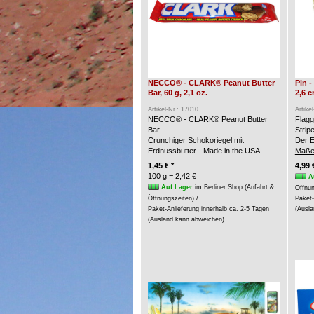
NECCO® - CLARK® Peanut Butter
Pin 
Bar, 60 g, 2,1 oz.
2,6 
Artikel-Nr.: 17010
Artike
NECCO® - CLARK® Peanut Butter
Flagg
Bar.
Strip
Crunchiger Schokoriegel mit
Der E
Erdnussbutter - Made in the USA.
Maße
1,45 € *
4,99 
100 g = 2,42 €
A
Auf Lager
im Berliner Shop (Anfahrt &
Öffnun
Öffnungszeiten) /
Paket-
Paket-Anlieferung innerhalb ca. 2-5 Tagen
(Ausla
(Ausland kann abweichen).