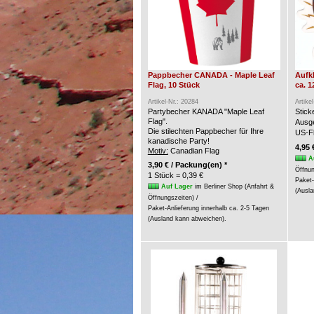
Pappbecher CANADA - Maple Leaf
Aufk
Flag, 10 Stück
ca. 1
Artikel-Nr.: 20284
Artike
Partybecher KANADA "Maple Leaf
Stic
Flag".
Ausge
Die stilechten Pappbecher für Ihre
US-Fl
kanadische Party!
4,95 
Motiv:
Canadian Flag
A
3,90 € / Packung(en) *
Öffnun
1 Stück = 0,39 €
Paket-
Auf Lager
im Berliner Shop (Anfahrt &
(Ausla
Öffnungszeiten) /
Paket-Anlieferung innerhalb ca. 2-5 Tagen
(Ausland kann abweichen).