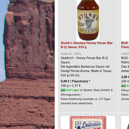
Stubb's Smokey Honey Pecan Bar-
BUD 
B-Q Sauce, 510 g
Flasc
Artikel-Nr.: 58551
Artike
Stubb's® - Honey Pecan Bar-B-Q
BUD 
Sauce.
Refre
Die legendäre Barbecue-Sauce mit
Das k
Honig/ Pecan Aroma. Made in Texas,
Anheu
510 g (18 oz).
2,95 
6,99 € / Flasche(n) *
100 m
100 g = 1,37 €
A
Auf Lager
im Berliner Shop (Anfahrt &
Öffnun
Öffnungszeiten) /
Paket-
Paket-Anlieferung innerhalb ca. 2-5 Tagen
(Ausla
(Ausland kann abweichen).