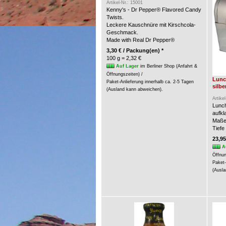
Artikel-Nr.: 15001
Kenny's - Dr Pepper® Flavored Candy
Twists.
Leckere Kauschnüre mit Kirschcola-
Geschmack.
Made with Real Dr Pepper®
3,30 € / Packung(en) *
100 g = 2,32 €
Auf Lager
im Berliner Shop (Anfahrt &
Öffnungszeiten) /
Lunc
Paket-Anlieferung innerhalb ca. 2-5 Tagen
silbe
(Ausland kann abweichen).
Artike
Lunch
aufkl
Maße:
Tiefe
23,95
A
Öffnun
Paket-
(Ausla