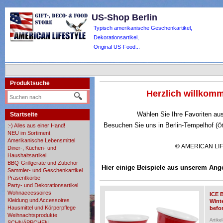
US-Shop Berlin
Typisch amerikanische Geschenkartikel,
Dekorationsartikel,
Original US-Food...
Produktsuche
Herzlich willko
Wählen Sie Ihre Favoriten au
Startseite
Besuchen Sie uns in Berlin-Tempelhof (
:-) Alles aus einer Hand!
Ö
NEU im Sortiment
Amerikanische Lebensmittel
©
AMERICAN LI
Diner-, Küchen- und
Haushaltsartikel
BBQ-Grillgeräte und Zubehör
Hier einige Beispiele aus unserem Ang
Sammler- und Geschenkartikel
Präsentkörbe
Party- und Dekorationsartikel
Wohnaccessoires
ICE 
Kleidung und Accessoires
Wint
Hausmittel und Körperpflege
befor
Weihnachtsprodukte
Artike
SCHNÄPPCHEN