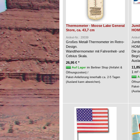
Thermometer - Moose Lake General
Jumb
Store, ca. 43,7 cm
HOME
Artikel-Nr.: 20039
Artike
Großes Metall-Thermometer im Retro-
Jumb
Design.
HOME
Wandthermometer mit Fahrenheit- und
Die p
Celsius Skala.
Begrü
Ausla
26,95 € *
11,85
Auf Lager
im Berliner Shop (Anfahrt &
1 m² 
Öffnungszeiten) /
A
Paket-Anlieferung innerhalb ca. 2-5 Tagen
(Ausland kann abweichen).
Öffnun
Paket-
(Ausla