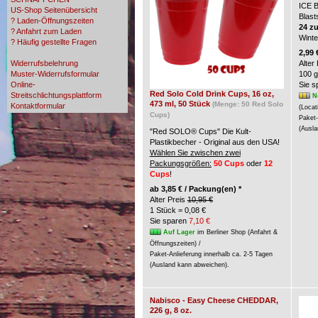
ICE 
US-Shop Seitenübersicht
Blast
? Laden-Öffnungszeiten
24 z
? Anfahrt zum Laden
Wint
? Häufig gestellte Fragen
? Zahlungsmöglichkeiten
2,99 
Widerrufsbelehrung
Alter
Muster-Widerrufsformular
100 g
Online-
Sie 
Red Solo Cold Drink Cups, 16 oz,
Streitschlichtungsplattform
N
473 ml, 50 Stück
(Menge: 50 Red Solo
Kontaktformular
(Locat
Cups)
Paket-
(Ausla
"Red SOLO® Cups" Die Kult-
Plastikbecher - Original aus den USA!
Wählen Sie zwischen zwei
Packungsgrößen:
50 Cups
oder
12
Cups
!
ab
3,85 € / Packung(en) *
Alter Preis
10,95 €
1 Stück = 0,08 €
Sie sparen
7,10 €
Auf Lager
im Berliner Shop (Anfahrt &
Öffnungszeiten) /
Paket-Anlieferung innerhalb ca. 2-5 Tagen
(Ausland kann abweichen).
Nabisco - Easy Cheese CHEDDAR,
226 g, 8 oz.