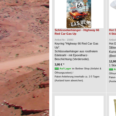
Schlüsselanhänger - Highway 66
Hot 
Red Car Gas Up
4 St
Artikel-Nr.: 15083
Artike
Keyring "Highway 66 Red Car Gas
Hot D
Up".
Stil
Schlüsselanhänger aus rostfreiem
Kunst
Edelstahl - mit Epoxidharz-
(Brei
Beschichtung (Vorderseite).
12,90
3,95 € *
1 Stü
Auf Lager
im Berliner Shop (Anfahrt &
A
Öffnungszeiten) /
Öffnun
Paket-Anlieferung innerhalb ca. 2-5 Tagen
Paket-
(Ausland kann abweichen).
(Ausla