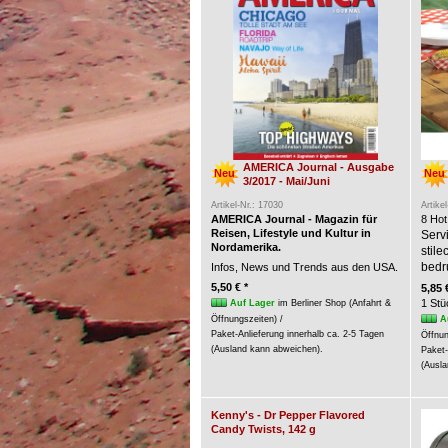
AMERICA Journal - Ausgabe
Neu
Neu
3/2017 - Mai/Juni
Artikel-Nr.: 17030
Artike
AMERICA Journal - Magazin für
8 Hot
Reisen, Lifestyle und Kultur in
Servi
Nordamerika.
stil
bedr
Infos, News und Trends aus den USA.
5,50 € *
5,85 
1 Stü
Auf Lager
im Berliner Shop (Anfahrt &
A
Öffnungszeiten) /
Paket-Anlieferung innerhalb ca. 2-5 Tagen
Öffnun
(Ausland kann abweichen).
Paket-
(Ausla
Kenny's - Dr Pepper Flavored
Candy Twists, 142 g