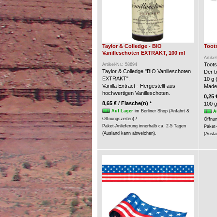
Taylor & Colledge - BIO
Toots
Vanilleschoten EXTRAKT, 100 ml
Artike
Toots
Artikel-Nr.: 58694
Taylor & Colledge "BIO Vanilleschoten
Der b
EXTRAKT".
10 g 
Vanilla Extract - Hergestellt aus
Made
hochwertigen Vanilleschoten.
0,25 
8,65 € / Flasche(n) *
100 g
Auf Lager
im Berliner Shop (Anfahrt &
A
Öffnungszeiten) /
Öffnun
Paket-Anlieferung innerhalb ca. 2-5 Tagen
Paket-
(Ausland kann abweichen).
(Ausla