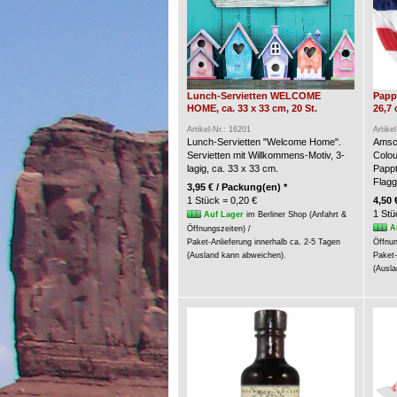
Lunch-Servietten WELCOME
Pappt
HOME, ca. 33 x 33 cm, 20 St.
26,7 
Artikel-Nr.: 16201
Artike
Lunch-Servietten "Welcome Home".
Amsca
Servietten mit Willkommens-Motiv, 3-
Colou
lagig, ca. 33 x 33 cm.
Pappt
Flagg
3,95 € / Packung(en) *
1 Stück = 0,20 €
4,50 
1 Stü
Auf Lager
im Berliner Shop (Anfahrt &
A
Öffnungszeiten) /
Paket-Anlieferung innerhalb ca. 2-5 Tagen
Öffnun
(Ausland kann abweichen).
Paket-
(Ausla