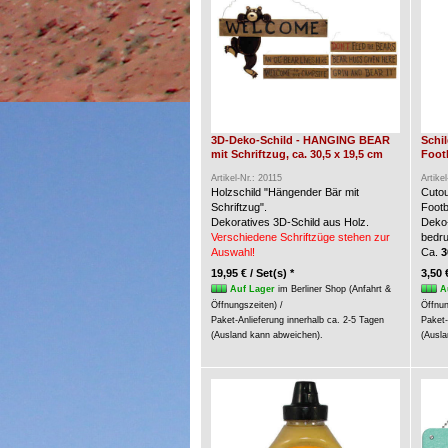
3D-Deko-Schild - HANGING BEAR
Schi
mit Schriftzug, ca. 30,5 x 19,5 cm
Foot
Artikel-Nr.: 20115
Artike
Holzschild "Hängender Bär mit
Cuto
Schriftzug".
Footb
Dekoratives 3D-Schild aus Holz.
Deko-
Verschiedene Schriftzüge stehen zur
bedru
Auswahl!
Ca.
3
19,95 € / Set(s) *
3,50 
Auf Lager
im Berliner Shop (Anfahrt &
A
Öffnungszeiten) /
Öffnun
Paket-Anlieferung innerhalb ca. 2-5 Tagen
Paket-
(Ausland kann abweichen).
(Ausla