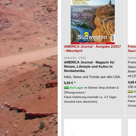
AMERICA Journal - Ausgabe 2/2017
Fren
- März/April
Sauce
Artikel-Nr.: 17012
Artike
AMERICA Journal - Magazin für
Frenc
Reisen, Lifestyle und Kultur in
Sauc
Nordamerika.
Ameri
ml (15
Infos, News und Trends aus den USA.
4,69 
5,50 € *
100 m
Auf Lager
im Berliner Shop (Anfahrt &
N
Öffnungszeiten) /
(Locat
Paket-Anlieferung innerhalb ca. 2-5 Tagen
Paket-
(Ausland kann abweichen).
(Ausla