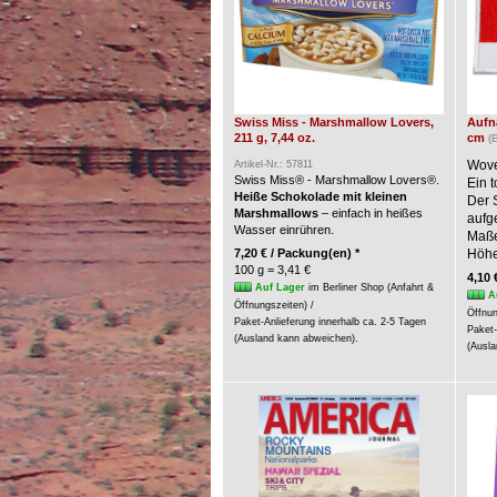
Swiss Miss - Marshmallow Lovers,
Aufnä
211 g, 7,44 oz.
cm
(
Wove
Artikel-Nr.: 57811
Swiss Miss® - Marshmallow Lovers®.
Ein t
Heiße Schokolade mit kleinen
Der 
Marshmallows
– einfach in heißes
aufg
Wasser einrühren.
Maße:
7,20 € / Packung(en) *
Höhe
100 g = 3,41 €
4,10 
Auf Lager
im Berliner Shop (Anfahrt &
A
Öffnungszeiten) /
Öffnun
Paket-Anlieferung innerhalb ca. 2-5 Tagen
Paket-
(Ausland kann abweichen).
(Ausla