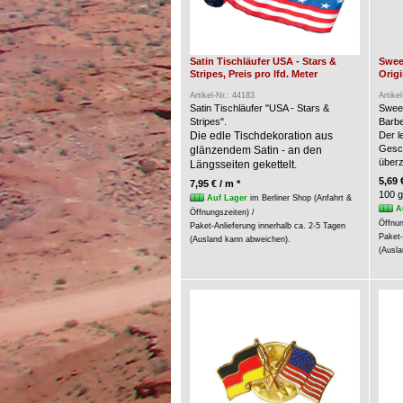
Satin Tischläufer USA - Stars &
Swee
Stripes, Preis pro lfd. Meter
Origi
Artikel-Nr.: 44183
Artike
Satin Tischläufer "USA - Stars &
Swee
Stripes".
Barbe
Die edle Tischdekoration aus
Der l
Gesc
glänzendem Satin - an den
über
Längsseiten gekettelt.
5,69 
7,95 € / m *
100 g
Auf Lager
im Berliner Shop (Anfahrt &
A
Öffnungszeiten) /
Öffnun
Paket-Anlieferung innerhalb ca. 2-5 Tagen
Paket-
(Ausland kann abweichen).
(Ausla