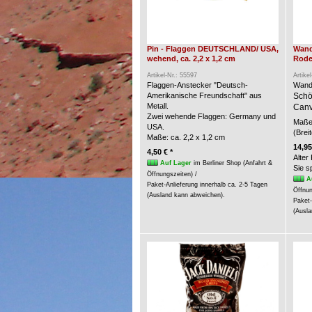
Pin - Flaggen DEUTSCHLAND/ USA,
Wand
wehend, ca. 2,2 x 1,2 cm
Rode
Artikel-Nr.: 55597
Artike
Flaggen-Anstecker "Deutsch-
Wand
Amerikanische Freundschaft" aus
Schö
Metall.
Canv
Zwei wehende Flaggen: Germany und
Maße 
USA.
(Brei
Maße: ca. 2,2 x 1,2 cm
14,95
4,50 € *
Alter
Auf Lager
im Berliner Shop (Anfahrt &
Sie 
Öffnungszeiten) /
A
Paket-Anlieferung innerhalb ca. 2-5 Tagen
Öffnun
(Ausland kann abweichen).
Paket-
(Ausla