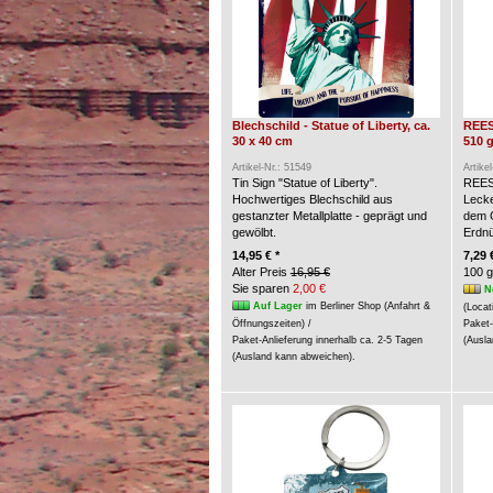
Blechschild - Statue of Liberty, ca.
REES
30 x 40 cm
510 g
Artikel-Nr.: 51549
Artike
Tin Sign "Statue of Liberty".
REES
Hochwertiges Blechschild aus
Lecke
gestanzter Metallplatte - geprägt und
dem G
gewölbt.
Erdn
14,95 € *
7,29 
Alter Preis
16,95 €
100 g
Sie sparen
2,00 €
N
Auf Lager
im Berliner Shop (Anfahrt &
(Locat
Öffnungszeiten) /
Paket-
Paket-Anlieferung innerhalb ca. 2-5 Tagen
(Ausla
(Ausland kann abweichen).