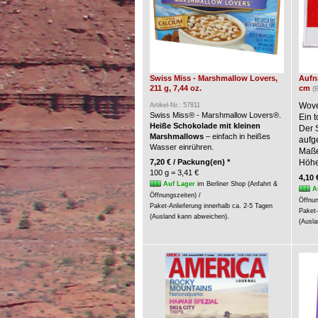
Swiss Miss - Marshmallow Lovers,
Aufnä
211 g, 7,44 oz.
cm
(
Wove
Artikel-Nr.: 57811
Swiss Miss® - Marshmallow Lovers®.
Ein t
Heiße Schokolade mit kleinen
Der 
Marshmallows
– einfach in heißes
aufg
Wasser einrühren.
Maße:
7,20 € / Packung(en) *
Höhe
100 g = 3,41 €
4,10 
Auf Lager
im Berliner Shop (Anfahrt &
A
Öffnungszeiten) /
Öffnun
Paket-Anlieferung innerhalb ca. 2-5 Tagen
Paket-
(Ausland kann abweichen).
(Ausla