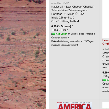
Artikel-Nr.: 58497
Nabisco® - Easy Cheese "Cheddar".
Schmelzkäse-Zubereitung aus
Hartkäse, ZUM SPRÜHEN!
Inhalt: 226 g (8 oz.)
OHNE Kühlung haltbar!
6,99 € / Dose(n) *
100 g = 3,09 €
Auf Lager
im Berliner Shop (Anfahrt &
Öffnungszeiten) /
Lawr
Paket-Anlieferung innerhalb ca. 2-5 Tagen
Origi
(Ausland kann abweichen).
Artike
Lawry
Origin
Gewür
unive
versc
5,39 
100 g
A
Öffnun
Paket-
(Ausla