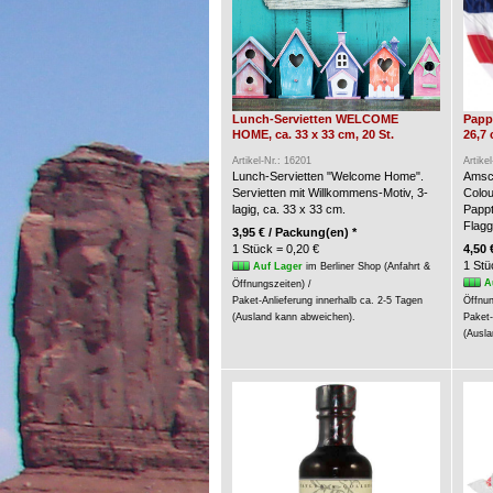
Lunch-Servietten WELCOME
Pappt
HOME, ca. 33 x 33 cm, 20 St.
26,7 
Artikel-Nr.: 16201
Artike
Lunch-Servietten "Welcome Home".
Amsca
Servietten mit Willkommens-Motiv, 3-
Colou
lagig, ca. 33 x 33 cm.
Pappt
Flagg
3,95 € / Packung(en) *
1 Stück = 0,20 €
4,50 
1 Stü
Auf Lager
im Berliner Shop (Anfahrt &
A
Öffnungszeiten) /
Paket-Anlieferung innerhalb ca. 2-5 Tagen
Öffnun
(Ausland kann abweichen).
Paket-
(Ausla