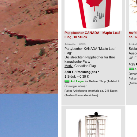
Pappbecher CANADA - Maple Leaf
Aufk
Flag, 10 Stück
ca. 1
Artikel-Nr.: 20284
Artike
Partybecher KANADA "Maple Leaf
Stic
Flag".
Ausge
Die stilechten Pappbecher für Ihre
US-Fl
kanadische Party!
4,95 
Motiv:
Canadian Flag
A
3,90 € / Packung(en) *
Öffnun
1 Stück = 0,39 €
Paket-
Auf Lager
im Berliner Shop (Anfahrt &
(Ausla
Öffnungszeiten) /
Paket-Anlieferung innerhalb ca. 2-5 Tagen
(Ausland kann abweichen).