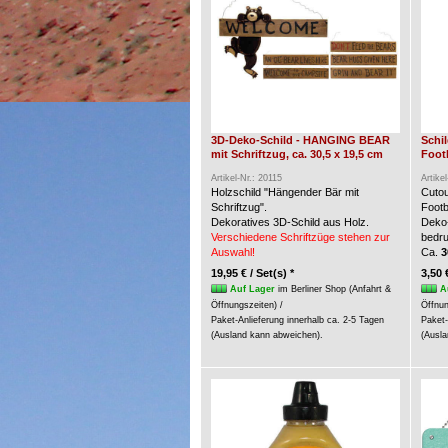
3D-Deko-Schild - HANGING BEAR
Schi
mit Schriftzug, ca. 30,5 x 19,5 cm
Foot
Artikel-Nr.: 20115
Artike
Holzschild "Hängender Bär mit
Cuto
Schriftzug".
Footb
Dekoratives 3D-Schild aus Holz.
Deko-
Verschiedene Schriftzüge stehen zur
bedru
Auswahl!
Ca.
3
19,95 € / Set(s) *
3,50 
Auf Lager
im Berliner Shop (Anfahrt &
A
Öffnungszeiten) /
Öffnun
Paket-Anlieferung innerhalb ca. 2-5 Tagen
Paket-
(Ausland kann abweichen).
(Ausla