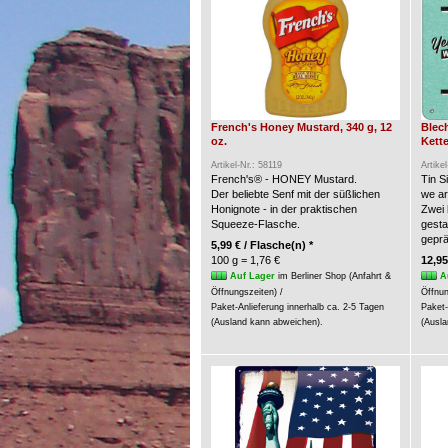
French's Honey Mustard, 340 g, 12
Blec
oz.
Kette
Artikel-Nr.: 58119
Artike
French's® - HONEY Mustard.
Tin S
Der beliebte Senf mit der süßlichen
we a
Honignote - in der praktischen
Zwei 
Squeeze-Flasche.
gesta
geprä
5,99 € / Flasche(n) *
100 g = 1,76 €
12,95
Auf Lager
im Berliner Shop (Anfahrt &
A
Öffnungszeiten) /
Öffnun
Paket-Anlieferung innerhalb ca. 2-5 Tagen
Paket-
(Ausland kann abweichen).
(Ausla