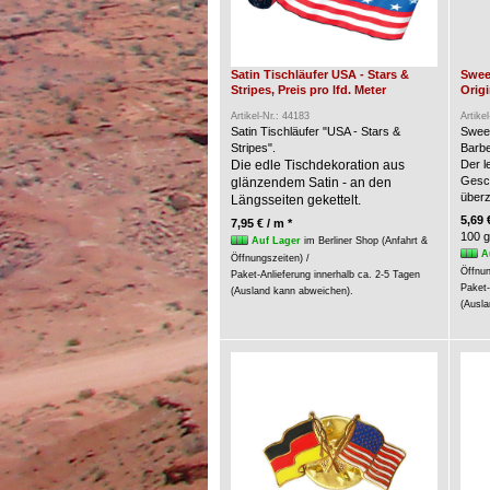
Satin Tischläufer USA - Stars &
Swee
Stripes, Preis pro lfd. Meter
Origi
Artikel-Nr.: 44183
Artike
Satin Tischläufer "USA - Stars &
Swee
Stripes".
Barbe
Die edle Tischdekoration aus
Der l
Gesc
glänzendem Satin - an den
über
Längsseiten gekettelt.
5,69 
7,95 € / m *
100 g
Auf Lager
im Berliner Shop (Anfahrt &
A
Öffnungszeiten) /
Öffnun
Paket-Anlieferung innerhalb ca. 2-5 Tagen
Paket-
(Ausland kann abweichen).
(Ausla