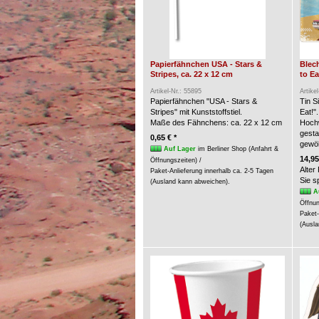
Papierfähnchen USA - Stars &
Blech
Stripes, ca. 22 x 12 cm
to Ea
Artikel-Nr.: 55895
Artike
Papierfähnchen "USA - Stars &
Tin S
Stripes" mit Kunststoffstiel.
Eat!".
Maße des Fähnchens: ca. 22 x 12 cm
Hochw
gesta
0,65 € *
gewöl
Auf Lager
im Berliner Shop (Anfahrt &
14,95
Öffnungszeiten) /
Alter
Paket-Anlieferung innerhalb ca. 2-5 Tagen
Sie 
(Ausland kann abweichen).
A
Öffnun
Paket-
(Ausla