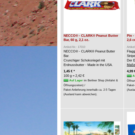
NECCO® - CLARK® Peanut Butter
Pin 
Bar, 60 g, 2,1 oz.
2,6 
Artikel-Nr.: 17010
Artike
NECCO® - CLARK® Peanut Butter
Flagg
Bar.
Strip
Crunchiger Schokoriegel mit
Der E
Erdnussbutter - Made in the USA.
Maße
1,45 € *
4,99 
100 g = 2,42 €
A
Auf Lager
im Berliner Shop (Anfahrt &
Öffnun
Öffnungszeiten) /
Paket-
Paket-Anlieferung innerhalb ca. 2-5 Tagen
(Ausla
(Ausland kann abweichen).