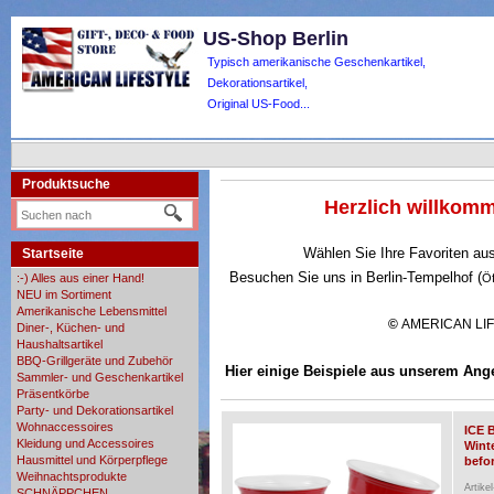
US-Shop Berlin
Typisch amerikanische Geschenkartikel,
Dekorationsartikel,
Original US-Food...
Produktsuche
Herzlich willko
Wählen Sie Ihre Favoriten au
Startseite
Besuchen Sie uns in Berlin-Tempelhof (
:-) Alles aus einer Hand!
Ö
NEU im Sortiment
Amerikanische Lebensmittel
©
AMERICAN LI
Diner-, Küchen- und
Haushaltsartikel
BBQ-Grillgeräte und Zubehör
Hier einige Beispiele aus unserem Ang
Sammler- und Geschenkartikel
Präsentkörbe
Party- und Dekorationsartikel
Wohnaccessoires
ICE 
Kleidung und Accessoires
Wint
Hausmittel und Körperpflege
befor
Weihnachtsprodukte
Artike
SCHNÄPPCHEN