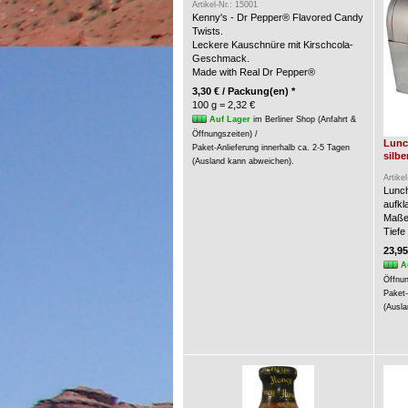
Artikel-Nr.: 15001
Kenny's - Dr Pepper® Flavored Candy
Twists.
Leckere Kauschnüre mit Kirschcola-
Geschmack.
Made with Real Dr Pepper®
3,30 € / Packung(en) *
100 g = 2,32 €
Auf Lager
im Berliner Shop (Anfahrt &
Öffnungszeiten) /
Lunc
Paket-Anlieferung innerhalb ca. 2-5 Tagen
silbe
(Ausland kann abweichen).
Artike
Lunch
aufkl
Maße:
Tiefe
23,95
A
Öffnun
Paket-
(Ausla