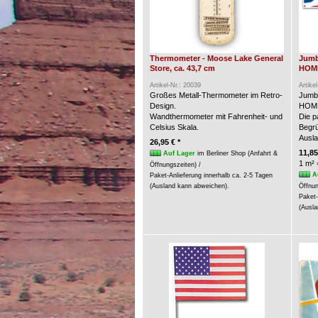
Thermometer - Moose Lake General
Jumb
Store, ca. 43,7 cm
HOME
Artikel-Nr.: 20039
Artike
Großes Metall-Thermometer im Retro-
Jumb
Design.
HOME
Wandthermometer mit Fahrenheit- und
Die p
Celsius Skala.
Begrü
Ausla
26,95 € *
11,85
Auf Lager
im Berliner Shop (Anfahrt &
1 m² 
Öffnungszeiten) /
A
Paket-Anlieferung innerhalb ca. 2-5 Tagen
(Ausland kann abweichen).
Öffnun
Paket-
(Ausla