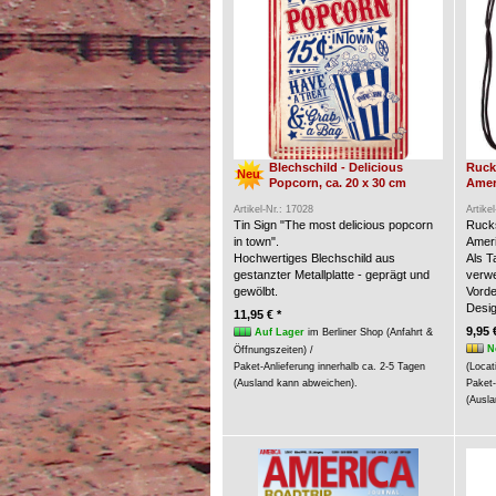
Blechschild - Delicious
Ruck
Neu
Popcorn, ca. 20 x 30 cm
Amer
Artikel-Nr.: 17028
Artike
Tin Sign "The most delicious popcorn
Rucks
in town".
Ameri
Hochwertiges Blechschild aus
Als 
gestanzter Metallplatte - geprägt und
verw
gewölbt.
Vorde
Desig
11,95 € *
9,95 
Auf Lager
im Berliner Shop (Anfahrt &
N
Öffnungszeiten) /
Paket-Anlieferung innerhalb ca. 2-5 Tagen
(Locat
(Ausland kann abweichen).
Paket-
(Ausla