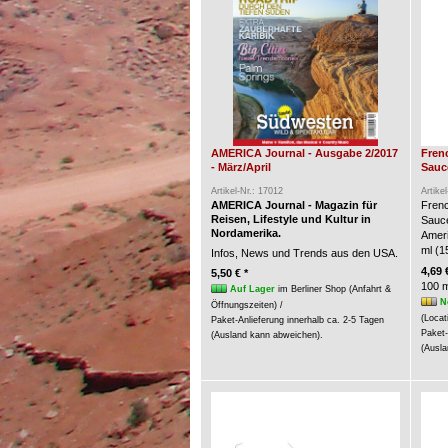
AMERICA Journal - Ausgabe 2/2017
Fren
- März/April
Sauce
Artikel-Nr.: 17012
Artike
AMERICA Journal - Magazin für
Frenc
Reisen, Lifestyle und Kultur in
Sauc
Nordamerika.
Ameri
ml (15
Infos, News und Trends aus den USA.
4,69 
5,50 € *
100 m
Auf Lager
im Berliner Shop (Anfahrt &
N
Öffnungszeiten) /
(Locat
Paket-Anlieferung innerhalb ca. 2-5 Tagen
Paket-
(Ausland kann abweichen).
(Ausla