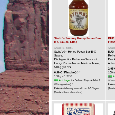
Stubb's Smokey Honey Pecan Bar-
BUD 
B-Q Sauce, 510 g
Flasc
Artikel-Nr.: 58551
Artike
Stubb's® - Honey Pecan Bar-B-Q
BUD 
Sauce.
Refre
Die legendäre Barbecue-Sauce mit
Das k
Honig/ Pecan Aroma. Made in Texas,
Anheu
510 g (18 oz).
2,95 
6,99 € / Flasche(n) *
100 m
100 g = 1,37 €
A
Auf Lager
im Berliner Shop (Anfahrt &
Öffnun
Öffnungszeiten) /
Paket-
Paket-Anlieferung innerhalb ca. 2-5 Tagen
(Ausla
(Ausland kann abweichen).