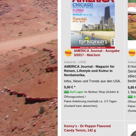
AMERICA Journal - Ausgabe
Neu
Neu
3/2017 - Mai/Juni
Artikel-Nr.: 17030
Artike
AMERICA Journal - Magazin für
8 Hot
Reisen, Lifestyle und Kultur in
Servi
Nordamerika.
stil
bedr
Infos, News und Trends aus den USA.
5,50 € *
5,85 
1 Stü
Auf Lager
im Berliner Shop (Anfahrt &
A
Öffnungszeiten) /
Paket-Anlieferung innerhalb ca. 2-5 Tagen
Öffnun
(Ausland kann abweichen).
Paket-
(Ausla
Kenny's - Dr Pepper Flavored
Candy Twists, 142 g