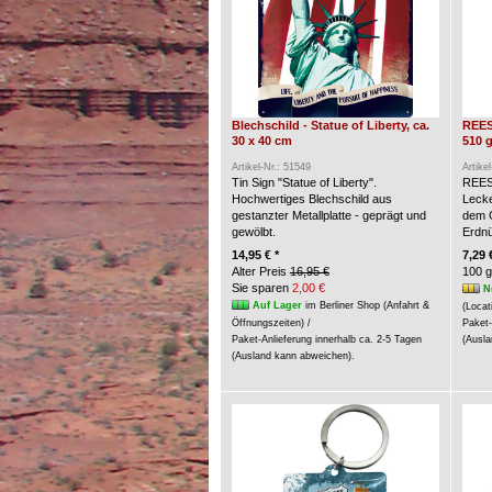
Blechschild - Statue of Liberty, ca.
REES
30 x 40 cm
510 g
Artikel-Nr.: 51549
Artike
Tin Sign "Statue of Liberty".
REES
Hochwertiges Blechschild aus
Lecke
gestanzter Metallplatte - geprägt und
dem G
gewölbt.
Erdn
14,95 € *
7,29 
Alter Preis
16,95 €
100 g
Sie sparen
2,00 €
N
Auf Lager
im Berliner Shop (Anfahrt &
(Locat
Öffnungszeiten) /
Paket-
Paket-Anlieferung innerhalb ca. 2-5 Tagen
(Ausla
(Ausland kann abweichen).