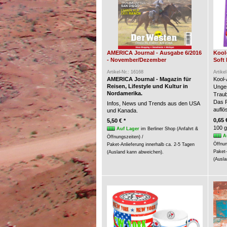
AMERICA Journal - Ausgabe 6/2016
Kool
- November/Dezember
Soft 
Artikel-Nr.: 16168
Artike
AMERICA Journal - Magazin für
Kool-
Reisen, Lifestyle und Kultur in
Unges
Nordamerika.
Trau
Das P
Infos, News und Trends aus den USA
auflö
und Kanada.
0,65 
5,50 € *
100 g
Auf Lager
im Berliner Shop (Anfahrt &
A
Öffnungszeiten) /
Öffnun
Paket-Anlieferung innerhalb ca. 2-5 Tagen
Paket-
(Ausland kann abweichen).
(Ausla