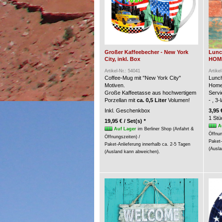
Großer Kaffeebecher - New York
Lunc
City, inkl. Box
HOME 
Artikel-Nr.: 54041
Artike
Coffee-Mug mit "New York City"
Lunch
Motiven.
Home
Große Kaffeetasse aus hochwertigem
Servi
Porzellan mit
ca. 0,5 Liter
Volumen!
- , 3
Inkl. Geschenkbox
3,95 
1 Stü
19,95 € / Set(s) *
A
Auf Lager
im Berliner Shop (Anfahrt &
Öffnun
Öffnungszeiten) /
Paket-
Paket-Anlieferung innerhalb ca. 2-5 Tagen
(Ausla
(Ausland kann abweichen).