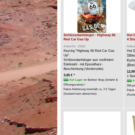
Schlüsselanhänger - Highway 66
Hot 
Red Car Gas Up
4 St
Artikel-Nr.: 15083
Artike
Keyring "Highway 66 Red Car Gas
Hot D
Up".
Stil
Schlüsselanhänger aus rostfreiem
Kunst
Edelstahl - mit Epoxidharz-
(Brei
Beschichtung (Vorderseite).
12,90
3,95 € *
1 Stü
Auf Lager
im Berliner Shop (Anfahrt &
A
Öffnungszeiten) /
Öffnun
Paket-Anlieferung innerhalb ca. 2-5 Tagen
Paket-
(Ausland kann abweichen).
(Ausla