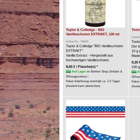
Taylor & Colledge - BIO
Toots
Vanilleschoten EXTRAKT, 100 ml
Artike
Toots
Artikel-Nr.: 58694
Taylor & Colledge "BIO Vanilleschoten
Der b
EXTRAKT".
10 g 
Vanilla Extract - Hergestellt aus
Made
hochwertigen Vanilleschoten.
0,25 
8,65 € / Flasche(n) *
100 g
Auf Lager
im Berliner Shop (Anfahrt &
A
Öffnungszeiten) /
Öffnun
Paket-Anlieferung innerhalb ca. 2-5 Tagen
Paket-
(Ausland kann abweichen).
(Ausla