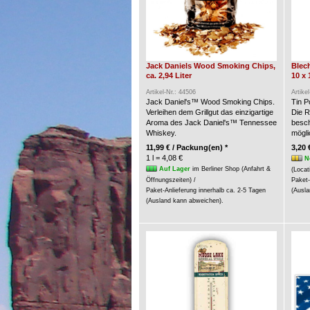
Jack Daniels Wood Smoking Chips,
Blech
ca. 2,94 Liter
10 x 
Artikel-Nr.: 44506
Artike
Jack Daniel's™ Wood Smoking Chips.
Tin P
Verleihen dem Grillgut das einzigartige
Die R
Aroma des Jack Daniel's™ Tennessee
besch
Whiskey.
möglic
11,99 € / Packung(en) *
3,20 
1 l = 4,08 €
N
Auf Lager
im Berliner Shop (Anfahrt &
(Locat
Öffnungszeiten) /
Paket-
Paket-Anlieferung innerhalb ca. 2-5 Tagen
(Ausla
(Ausland kann abweichen).