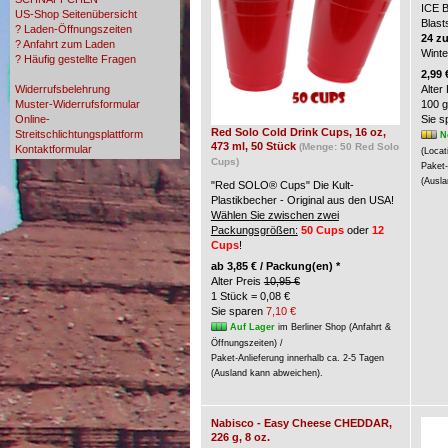
ICE 
US-Shop Seitenübersicht
Blast
? Laden-Öffnungszeiten
24 z
? Anfahrt zum Laden
Wint
? Häufig gestellte Fragen
? Zahlungsmöglichkeiten
2,99 
Widerrufsbelehrung
Alter
Muster-Widerrufsformular
100 g
Online-
Sie 
Red Solo Cold Drink Cups, 16 oz,
Streitschlichtungsplattform
N
473 ml, 50 Stück
(Menge: 50 Red Solo
Kontaktformular
(Locat
Cups)
Paket-
(Ausla
"Red SOLO® Cups" Die Kult-
Plastikbecher - Original aus den USA!
Wählen Sie zwischen zwei
Packungsgrößen:
50 Cups
oder
12
Cups
!
ab
3,85 € / Packung(en) *
Alter Preis
10,95 €
1 Stück = 0,08 €
Sie sparen
7,10 €
Auf Lager
im Berliner Shop (Anfahrt &
Öffnungszeiten) /
Paket-Anlieferung innerhalb ca. 2-5 Tagen
(Ausland kann abweichen).
Nabisco - Easy Cheese CHEDDAR,
226 g, 8 oz.