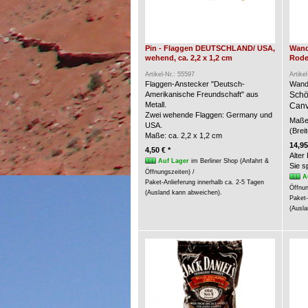
Pin - Flaggen DEUTSCHLAND/ USA,
Wand
wehend, ca. 2,2 x 1,2 cm
Rode
Artikel-Nr.: 55597
Artike
Flaggen-Anstecker "Deutsch-
Wand
Amerikanische Freundschaft" aus
Schö
Metall.
Canv
Zwei wehende Flaggen: Germany und
Maße 
USA.
(Brei
Maße: ca. 2,2 x 1,2 cm
14,95
4,50 € *
Alter
Auf Lager
im Berliner Shop (Anfahrt &
Sie 
Öffnungszeiten) /
A
Paket-Anlieferung innerhalb ca. 2-5 Tagen
Öffnun
(Ausland kann abweichen).
Paket-
(Ausla