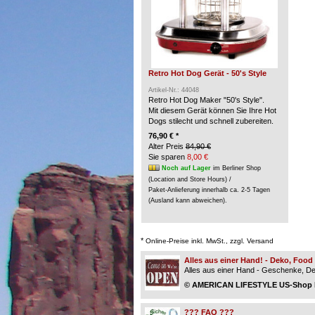
Retro Hot Dog Gerät - 50's Style
Artikel-Nr.: 44048
Retro Hot Dog Maker "50's Style".
Mit diesem Gerät können Sie Ihre Hot
Dogs stilecht und schnell zubereiten.
76,90 € *
Alter Preis
84,90 €
Sie sparen
8,00 €
Noch auf Lager
im Berliner Shop
(Location and Store Hours) /
Paket-Anlieferung innerhalb ca. 2-5 Tagen
(Ausland kann abweichen).
*
Online-Preise inkl. MwSt., zzgl. Versand
Alles aus einer Hand! - Deko, Foo
Alles aus einer Hand - Geschenke, Dek
© AMERICAN LIFESTYLE US-Shop Be
??? FAQ ???