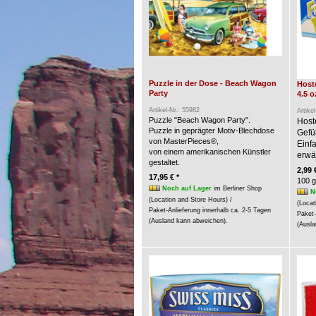
Puzzle in der Dose - Beach Wagon
Hoste
Party
4.5 o
Artikel-Nr.: 55982
Artike
Puzzle "Beach Wagon Party".
Host
Puzzle in geprägter Motiv-Blechdose
Gefü
von MasterPieces®,
Einf
von einem amerikanischen Künstler
erwär
gestaltet.
2,99 
17,95 € *
100 g
Noch auf Lager
im Berliner Shop
N
(Location and Store Hours) /
(Locat
Paket-Anlieferung innerhalb ca. 2-5 Tagen
Paket-
(Ausland kann abweichen).
(Ausla