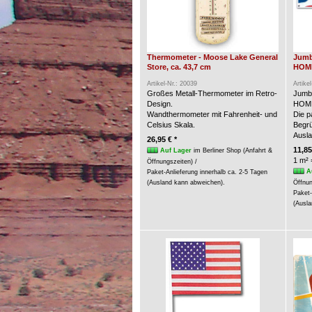
Thermometer - Moose Lake General
Jumb
Store, ca. 43,7 cm
HOME
Artikel-Nr.: 20039
Artike
Großes Metall-Thermometer im Retro-
Jumb
Design.
HOME
Wandthermometer mit Fahrenheit- und
Die p
Celsius Skala.
Begrü
Ausla
26,95 € *
11,85
Auf Lager
im Berliner Shop (Anfahrt &
1 m² 
Öffnungszeiten) /
A
Paket-Anlieferung innerhalb ca. 2-5 Tagen
(Ausland kann abweichen).
Öffnun
Paket-
(Ausla