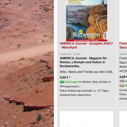
AMERICA Journal - Ausgabe 2/2017
Fren
- März/April
Sauce
Artikel-Nr.: 17012
Artike
AMERICA Journal - Magazin für
Frenc
Reisen, Lifestyle und Kultur in
Sauc
Nordamerika.
Ameri
ml (15
Infos, News und Trends aus den USA.
4,69 
5,50 € *
100 m
Auf Lager
im Berliner Shop (Anfahrt &
N
Öffnungszeiten) /
(Locat
Paket-Anlieferung innerhalb ca. 2-5 Tagen
Paket-
(Ausland kann abweichen).
(Ausla