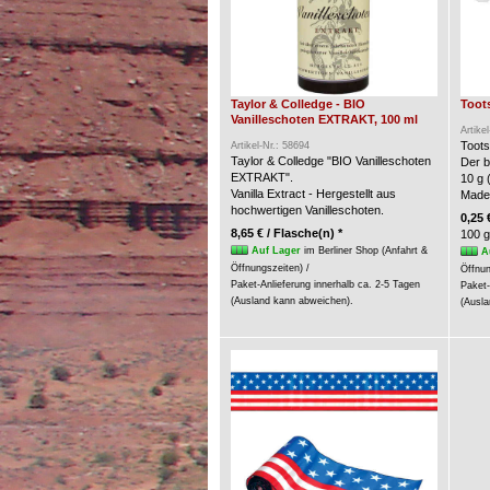
Taylor & Colledge - BIO
Toots
Vanilleschoten EXTRAKT, 100 ml
Artike
Toots
Artikel-Nr.: 58694
Taylor & Colledge "BIO Vanilleschoten
Der b
EXTRAKT".
10 g 
Vanilla Extract - Hergestellt aus
Made
hochwertigen Vanilleschoten.
0,25 
8,65 € / Flasche(n) *
100 g
Auf Lager
im Berliner Shop (Anfahrt &
A
Öffnungszeiten) /
Öffnun
Paket-Anlieferung innerhalb ca. 2-5 Tagen
Paket-
(Ausland kann abweichen).
(Ausla