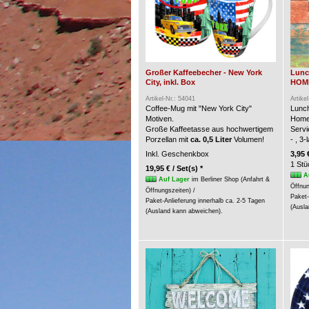
Großer Kaffeebecher - New York
Lunc
City, inkl. Box
HOME 
Artikel-Nr.: 54041
Artike
Coffee-Mug mit "New York City"
Lunch
Motiven.
Home
Große Kaffeetasse aus hochwertigem
Servi
Porzellan mit
ca. 0,5 Liter
Volumen!
- , 3
Inkl. Geschenkbox
3,95 
1 Stü
19,95 € / Set(s) *
A
Auf Lager
im Berliner Shop (Anfahrt &
Öffnun
Öffnungszeiten) /
Paket-
Paket-Anlieferung innerhalb ca. 2-5 Tagen
(Ausla
(Ausland kann abweichen).