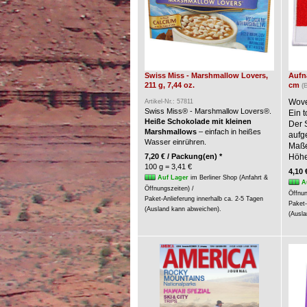
Swiss Miss - Marshmallow Lovers,
Aufnä
211 g, 7,44 oz.
cm
(
Wove
Artikel-Nr.: 57811
Swiss Miss® - Marshmallow Lovers®.
Ein t
Heiße Schokolade mit kleinen
Der 
Marshmallows
– einfach in heißes
aufg
Wasser einrühren.
Maße:
7,20 € / Packung(en) *
Höhe
100 g = 3,41 €
4,10 
Auf Lager
im Berliner Shop (Anfahrt &
A
Öffnungszeiten) /
Öffnun
Paket-Anlieferung innerhalb ca. 2-5 Tagen
Paket-
(Ausland kann abweichen).
(Ausla