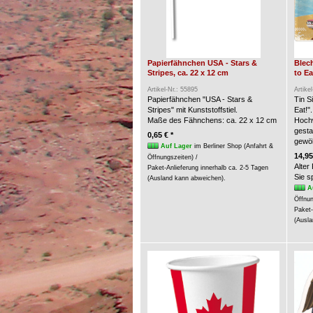
Papierfähnchen USA - Stars &
Blech
Stripes, ca. 22 x 12 cm
to Ea
Artikel-Nr.: 55895
Artike
Papierfähnchen "USA - Stars &
Tin S
Stripes" mit Kunststoffstiel.
Eat!".
Maße des Fähnchens: ca. 22 x 12 cm
Hochw
gesta
0,65 € *
gewöl
Auf Lager
im Berliner Shop (Anfahrt &
14,95
Öffnungszeiten) /
Alter
Paket-Anlieferung innerhalb ca. 2-5 Tagen
Sie 
(Ausland kann abweichen).
A
Öffnun
Paket-
(Ausla