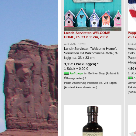
Lunch-Servietten WELCOME
Pappt
HOME, ca. 33 x 33 cm, 20 St.
26,7 
Artikel-Nr.: 16201
Artike
Lunch-Servietten "Welcome Home".
Amsca
Servietten mit Willkommens-Motiv, 3-
Colou
lagig, ca. 33 x 33 cm.
Pappt
Flagg
3,95 € / Packung(en) *
1 Stück = 0,20 €
4,50 
1 Stü
Auf Lager
im Berliner Shop (Anfahrt &
A
Öffnungszeiten) /
Paket-Anlieferung innerhalb ca. 2-5 Tagen
Öffnun
(Ausland kann abweichen).
Paket-
(Ausla