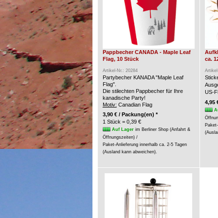
Pappbecher CANADA - Maple Leaf
Aufk
Flag, 10 Stück
ca. 1
Artikel-Nr.: 20284
Artike
Partybecher KANADA "Maple Leaf
Stic
Flag".
Ausge
Die stilechten Pappbecher für Ihre
US-Fl
kanadische Party!
4,95 
Motiv:
Canadian Flag
A
3,90 € / Packung(en) *
Öffnun
1 Stück = 0,39 €
Paket-
Auf Lager
im Berliner Shop (Anfahrt &
(Ausla
Öffnungszeiten) /
Paket-Anlieferung innerhalb ca. 2-5 Tagen
(Ausland kann abweichen).