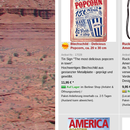
Blechschild - Delicious
Ruck
Neu
Popcorn, ca. 20 x 30 cm
Amer
Artikel-Nr.: 17028
Artike
Tin Sign "The most delicious popcorn
Rucks
in town".
Ameri
Hochwertiges Blechschild aus
Als 
gestanzter Metallplatte - geprägt und
verw
gewölbt.
Vorde
Desig
11,95 € *
9,95 
Auf Lager
im Berliner Shop (Anfahrt &
N
Öffnungszeiten) /
Paket-Anlieferung innerhalb ca. 2-5 Tagen
(Locat
(Ausland kann abweichen).
Paket-
(Ausla