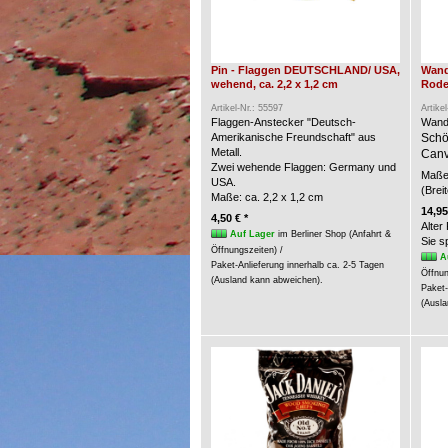
Pin - Flaggen DEUTSCHLAND/ USA,
Wand
wehend, ca. 2,2 x 1,2 cm
Rode
Artikel-Nr.: 55597
Artike
Flaggen-Anstecker "Deutsch-
Wand
Amerikanische Freundschaft" aus
Schö
Metall.
Canv
Zwei wehende Flaggen: Germany und
Maße 
USA.
(Brei
Maße: ca. 2,2 x 1,2 cm
14,95
4,50 € *
Alter
Auf Lager
im Berliner Shop (Anfahrt &
Sie 
Öffnungszeiten) /
A
Paket-Anlieferung innerhalb ca. 2-5 Tagen
Öffnun
(Ausland kann abweichen).
Paket-
(Ausla