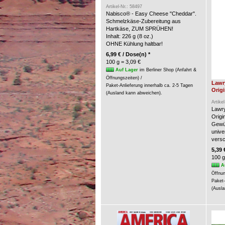
Artikel-Nr.: 58497
Nabisco® - Easy Cheese "Cheddar".
Schmelzkäse-Zubereitung aus
Hartkäse, ZUM SPRÜHEN!
Inhalt: 226 g (8 oz.)
OHNE Kühlung haltbar!
6,99 € / Dose(n) *
100 g = 3,09 €
Auf Lager
im Berliner Shop (Anfahrt &
Öffnungszeiten) /
Lawr
Paket-Anlieferung innerhalb ca. 2-5 Tagen
Origi
(Ausland kann abweichen).
Artike
Lawry
Origin
Gewür
unive
versc
5,39 
100 g
A
Öffnun
Paket-
(Ausla