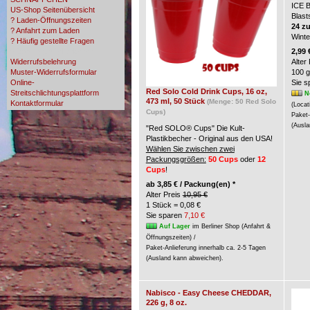
ICE 
US-Shop Seitenübersicht
Blast
? Laden-Öffnungszeiten
24 z
? Anfahrt zum Laden
Wint
? Häufig gestellte Fragen
? Zahlungsmöglichkeiten
2,99 
Widerrufsbelehrung
Alter
Muster-Widerrufsformular
100 g
Online-
Sie 
Red Solo Cold Drink Cups, 16 oz,
Streitschlichtungsplattform
N
473 ml, 50 Stück
(Menge: 50 Red Solo
Kontaktformular
(Locat
Cups)
Paket-
(Ausla
"Red SOLO® Cups" Die Kult-
Plastikbecher - Original aus den USA!
Wählen Sie zwischen zwei
Packungsgrößen:
50 Cups
oder
12
Cups
!
ab
3,85 € / Packung(en) *
Alter Preis
10,95 €
1 Stück = 0,08 €
Sie sparen
7,10 €
Auf Lager
im Berliner Shop (Anfahrt &
Öffnungszeiten) /
Paket-Anlieferung innerhalb ca. 2-5 Tagen
(Ausland kann abweichen).
Nabisco - Easy Cheese CHEDDAR,
226 g, 8 oz.