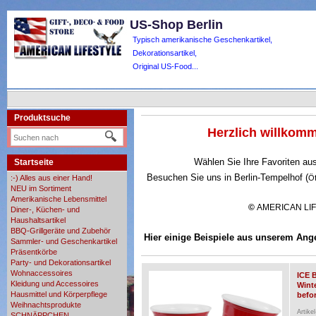
US-Shop Berlin
Typisch amerikanische Geschenkartikel,
Dekorationsartikel,
Original US-Food...
Produktsuche
Herzlich willko
Wählen Sie Ihre Favoriten au
Startseite
Besuchen Sie uns in Berlin-Tempelhof (
:-) Alles aus einer Hand!
Ö
NEU im Sortiment
Amerikanische Lebensmittel
©
AMERICAN LI
Diner-, Küchen- und
Haushaltsartikel
BBQ-Grillgeräte und Zubehör
Hier einige Beispiele aus unserem Ang
Sammler- und Geschenkartikel
Präsentkörbe
Party- und Dekorationsartikel
Wohnaccessoires
ICE 
Kleidung und Accessoires
Wint
Hausmittel und Körperpflege
befor
Weihnachtsprodukte
Artike
SCHNÄPPCHEN