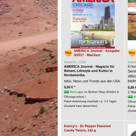
AMERICA Journal - Ausgabe
Neu
Neu
3/2017 - Mai/Juni
Artikel-Nr.: 17030
Artike
AMERICA Journal - Magazin für
8 Hot
Reisen, Lifestyle und Kultur in
Servi
Nordamerika.
stil
bedr
Infos, News und Trends aus den USA.
5,50 € *
5,85 
1 Stü
Auf Lager
im Berliner Shop (Anfahrt &
A
Öffnungszeiten) /
Paket-Anlieferung innerhalb ca. 2-5 Tagen
Öffnun
(Ausland kann abweichen).
Paket-
(Ausla
Kenny's - Dr Pepper Flavored
Candy Twists, 142 g