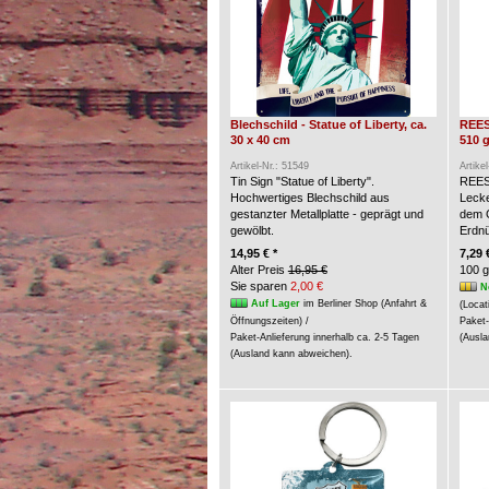
Blechschild - Statue of Liberty, ca.
REES
30 x 40 cm
510 g
Artikel-Nr.: 51549
Artike
Tin Sign "Statue of Liberty".
REES
Hochwertiges Blechschild aus
Lecke
gestanzter Metallplatte - geprägt und
dem G
gewölbt.
Erdn
14,95 € *
7,29 
Alter Preis
16,95 €
100 g
Sie sparen
2,00 €
N
Auf Lager
im Berliner Shop (Anfahrt &
(Locat
Öffnungszeiten) /
Paket-
Paket-Anlieferung innerhalb ca. 2-5 Tagen
(Ausla
(Ausland kann abweichen).