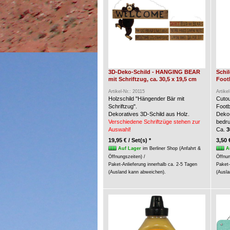
3D-Deko-Schild - HANGING BEAR
Schi
mit Schriftzug, ca. 30,5 x 19,5 cm
Foot
Artikel-Nr.: 20115
Artike
Holzschild "Hängender Bär mit
Cuto
Schriftzug".
Footb
Dekoratives 3D-Schild aus Holz.
Deko-
Verschiedene Schriftzüge stehen zur
bedru
Auswahl!
Ca.
3
19,95 € / Set(s) *
3,50 
Auf Lager
im Berliner Shop (Anfahrt &
A
Öffnungszeiten) /
Öffnun
Paket-Anlieferung innerhalb ca. 2-5 Tagen
Paket-
(Ausland kann abweichen).
(Ausla