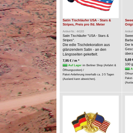
Satin Tischläufer USA - Stars &
Swee
Stripes, Preis pro lfd. Meter
Origi
Artikel-Nr.: 44183
Artike
Satin Tischläufer "USA - Stars &
Swee
Stripes".
Barbe
Die edle Tischdekoration aus
Der l
Gesc
glänzendem Satin - an den
über
Längsseiten gekettelt.
5,69 
7,95 € / m *
100 g
Auf Lager
im Berliner Shop (Anfahrt &
A
Öffnungszeiten) /
Öffnun
Paket-Anlieferung innerhalb ca. 2-5 Tagen
Paket-
(Ausland kann abweichen).
(Ausla