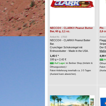
NECCO® - CLARK® Peanut Butter
Pin 
Bar, 60 g, 2,1 oz.
2,6 
Artikel-Nr.: 17010
Artike
NECCO® - CLARK® Peanut Butter
Flagg
Bar.
Strip
Crunchiger Schokoriegel mit
Der E
Erdnussbutter - Made in the USA.
Maße
1,45 € *
4,99 
100 g = 2,42 €
A
Auf Lager
im Berliner Shop (Anfahrt &
Öffnun
Öffnungszeiten) /
Paket-
Paket-Anlieferung innerhalb ca. 2-5 Tagen
(Ausla
(Ausland kann abweichen).