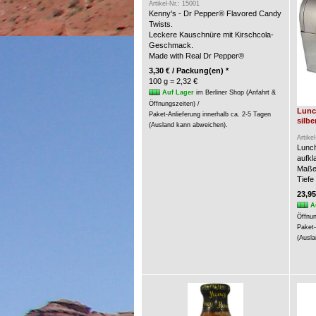
Artikel-Nr.: 15001
Kenny's - Dr Pepper® Flavored Candy
Twists.
Leckere Kauschnüre mit Kirschcola-
Geschmack.
Made with Real Dr Pepper®
3,30 € / Packung(en) *
100 g = 2,32 €
Auf Lager
im Berliner Shop (Anfahrt &
Öffnungszeiten) /
Lunc
Paket-Anlieferung innerhalb ca. 2-5 Tagen
silbe
(Ausland kann abweichen).
Artike
Lunch
aufkl
Maße:
Tiefe
23,95
A
Öffnun
Paket-
(Ausla