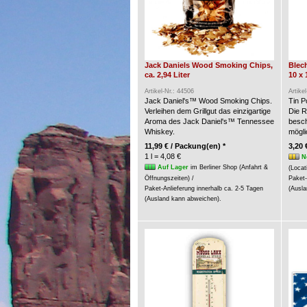
Jack Daniels Wood Smoking Chips,
Blech
ca. 2,94 Liter
10 x 
Artikel-Nr.: 44506
Artike
Jack Daniel's™ Wood Smoking Chips.
Tin P
Verleihen dem Grillgut das einzigartige
Die R
Aroma des Jack Daniel's™ Tennessee
besch
Whiskey.
möglic
11,99 € / Packung(en) *
3,20 
1 l = 4,08 €
N
Auf Lager
im Berliner Shop (Anfahrt &
(Locat
Öffnungszeiten) /
Paket-
Paket-Anlieferung innerhalb ca. 2-5 Tagen
(Ausla
(Ausland kann abweichen).