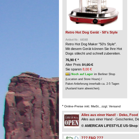
Retro Hot Dog Gerät - 50's Style
Artikel-Nr.: 44048
Retro Hot Dog Maker "50's Style".
Mit diesem Gerät können Sie Ihre Hot
Dogs stilecht und schnell zubereiten.
76,90 € *
Alter Preis
84,90 €
Sie sparen
8,00 €
Noch auf Lager
im Berliner Shop
(Location and Store Hours) /
Paket-Anlieferung innerhalb ca. 2-5 Tagen
(Ausland kann abweichen).
*
Online-Preise inkl. MwSt., zzgl. Versand
Alles aus einer Hand! - Deko, Foo
Alles aus einer Hand - Geschenke, Dek
© AMERICAN LIFESTYLE US-Shop Be
??? FAQ ???