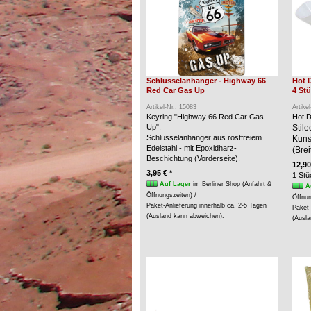
Schlüsselanhänger - Highway 66
Hot 
Red Car Gas Up
4 St
Artikel-Nr.: 15083
Artike
Keyring "Highway 66 Red Car Gas
Hot D
Up".
Stil
Schlüsselanhänger aus rostfreiem
Kunst
Edelstahl - mit Epoxidharz-
(Brei
Beschichtung (Vorderseite).
12,90
3,95 € *
1 Stü
Auf Lager
im Berliner Shop (Anfahrt &
A
Öffnungszeiten) /
Öffnun
Paket-Anlieferung innerhalb ca. 2-5 Tagen
Paket-
(Ausland kann abweichen).
(Ausla