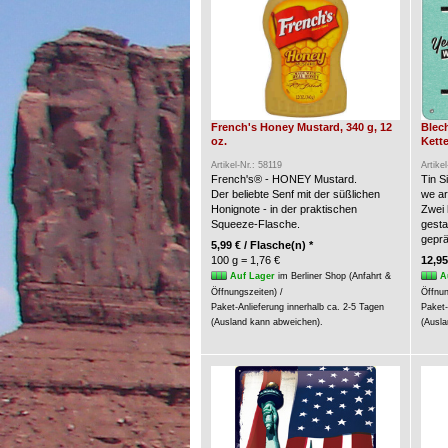
French's Honey Mustard, 340 g, 12
Blec
oz.
Kette
Artikel-Nr.: 58119
Artike
French's® - HONEY Mustard.
Tin S
Der beliebte Senf mit der süßlichen
we a
Honignote - in der praktischen
Zwei 
Squeeze-Flasche.
gesta
geprä
5,99 € / Flasche(n) *
100 g = 1,76 €
12,95
Auf Lager
im Berliner Shop (Anfahrt &
A
Öffnungszeiten) /
Öffnun
Paket-Anlieferung innerhalb ca. 2-5 Tagen
Paket-
(Ausland kann abweichen).
(Ausla