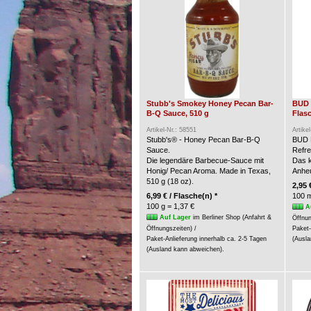
Stubb's Smokey Honey Pecan Bar-
BUD 
B-Q Sauce, 510 g
Flasc
Artikel-Nr.: 58551
Artike
Stubb's® - Honey Pecan Bar-B-Q
BUD 
Sauce.
Refre
Die legendäre Barbecue-Sauce mit
Das k
Honig/ Pecan Aroma. Made in Texas,
Anheu
510 g (18 oz).
2,95 
6,99 € / Flasche(n) *
100 m
100 g = 1,37 €
A
Auf Lager
im Berliner Shop (Anfahrt &
Öffnun
Öffnungszeiten) /
Paket-
Paket-Anlieferung innerhalb ca. 2-5 Tagen
(Ausla
(Ausland kann abweichen).