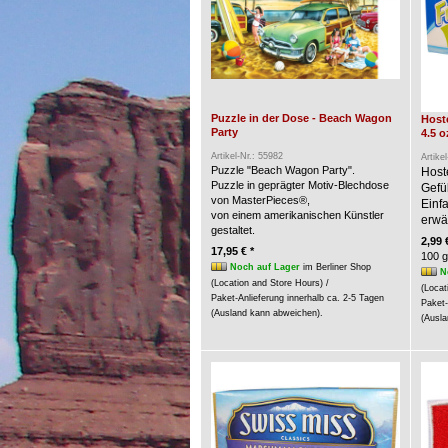
Puzzle in der Dose - Beach Wagon
Hoste
Party
4.5 o
Artikel-Nr.: 55982
Artike
Puzzle "Beach Wagon Party".
Host
Puzzle in geprägter Motiv-Blechdose
Gefü
von MasterPieces®,
Einf
von einem amerikanischen Künstler
erwär
gestaltet.
2,99 
17,95 € *
100 g
Noch auf Lager
im Berliner Shop
N
(Location and Store Hours) /
(Locat
Paket-Anlieferung innerhalb ca. 2-5 Tagen
Paket-
(Ausland kann abweichen).
(Ausla