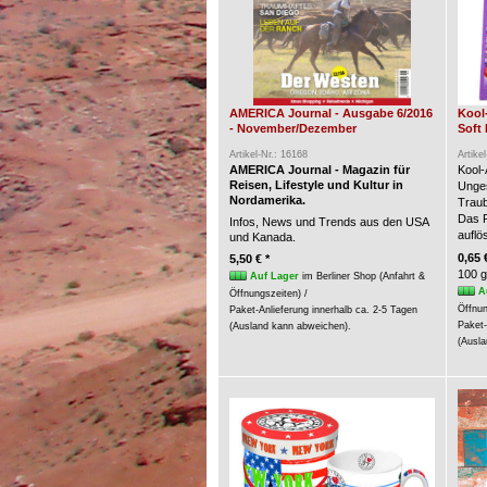
AMERICA Journal - Ausgabe 6/2016
Kool
- November/Dezember
Soft 
Artikel-Nr.: 16168
Artike
AMERICA Journal - Magazin für
Kool-
Reisen, Lifestyle und Kultur in
Unges
Nordamerika.
Trau
Das P
Infos, News und Trends aus den USA
auflö
und Kanada.
0,65 
5,50 € *
100 g
Auf Lager
im Berliner Shop (Anfahrt &
A
Öffnungszeiten) /
Öffnun
Paket-Anlieferung innerhalb ca. 2-5 Tagen
Paket-
(Ausland kann abweichen).
(Ausla