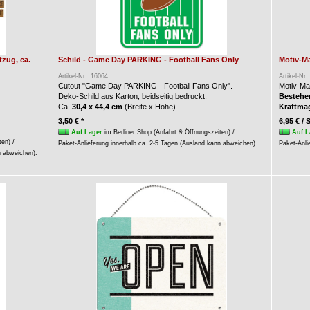
zug, ca.
Schild - Game Day PARKING - Football Fans Only
Motiv-Ma
Artikel-Nr.: 16064
Artikel-Nr.
Cutout "Game Day PARKING - Football Fans Only".
Motiv-Ma
Deko-Schild aus Karton, beidseitig bedruckt.
Bestehen
Ca.
30,4 x 44,4 cm
(Breite x Höhe)
Kraftma
3,50 € *
6,95 € / 
Auf Lager
im Berliner Shop (Anfahrt & Öffnungszeiten) /
Auf L
ten) /
Paket-Anlieferung innerhalb ca. 2-5 Tagen (Ausland kann abweichen).
Paket-Anli
n abweichen).