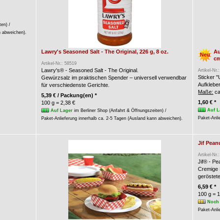
ten) /
n abweichen).
Lawry's Seasoned Salt - The Original, 226 g, 8 oz.
Au
Neu
c
Artikel-Nr.: 58519
Lawry's® - Seasoned Salt - The Original.
Artikel-Nr.
Sticker 
Gewürzsalz im praktischen Spender – universell verwendbar
Aufkleber
für verschiedenste Gerichte.
Maße:
ca
5,39 € / Packung(en) *
1,60 € *
100 g = 2,38 €
Auf L
Auf Lager
im Berliner Shop (Anfahrt & Öffnungszeiten) /
Paket-Anli
Paket-Anlieferung innerhalb ca. 2-5 Tagen (Ausland kann abweichen).
Jif Pea
Artikel-Nr.
Jif® - P
Cremige 
geröstet
6,59 € *
100 g = 1
Noch 
Paket-Anli