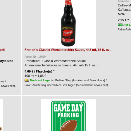
Artikel-Nr.
Coffee-M
Kaffeeta
Motiv.
7,95 € *
Auf L
Paket-Anli
ril
French's Classic Worcestershire Sauce, 443 ml, 15 fl. oz.
Artikel-Nr.: 17020
style und
French's® - Classic Worcestershire Sauce.
Amerikanische Worcester Sauce, 443 ml (15 fl. oz.)
4,69 € / Flasche(n) *
100 ml = 1,06 €
Noch auf Lager
im Berliner Shop (Location and Store Hours) /
ten) /
Paket-Anlieferung innerhalb ca. 2-5 Tagen (Ausland kann abweichen).
n abweichen).