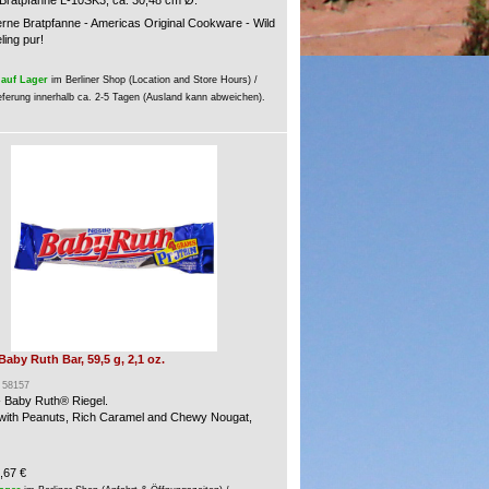
ratpfanne L-10SK3, ca. 30,48 cm Ø.
rne Bratpfanne - Americas Original Cookware - Wild
ling pur!
auf Lager
im Berliner Shop (Location and Store Hours) /
eferung innerhalb ca. 2-5 Tagen (Ausland kann abweichen).
 Baby Ruth Bar, 59,5 g, 2,1 oz.
: 58157
- Baby Ruth® Riegel.
 with Peanuts, Rich Caramel and Chewy Nougat,
,67 €