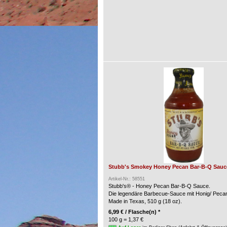
Stubb's Smokey Honey Pecan Bar-B-Q Sauce
Artikel-Nr.: 58551
Stubb's® - Honey Pecan Bar-B-Q Sauce.
Die legendäre Barbecue-Sauce mit Honig/ Peca
Made in Texas, 510 g (18 oz).
6,99 € / Flasche(n) *
100 g = 1,37 €