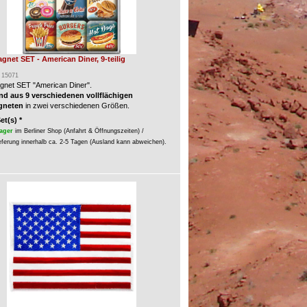
gnet SET - American Diner, 9-teilig
: 15071
gnet SET "American Diner".
d aus 9 verschiedenen vollflächigen
gneten
in zwei verschiedenen Größen.
Set(s) *
ager
im Berliner Shop (Anfahrt & Öffnungszeiten) /
eferung innerhalb ca. 2-5 Tagen (Ausland kann abweichen).