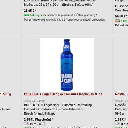
Lodge™ B
Lunch-Box "Retro Style", mit aufklappbarem Deckel.
Maße: ca. 26 x 14 x 20 cm (Breite x Tiefe x Höhe)
Gusseise
West Fee
23,95 € *
Auf Lager
im Berliner Shop (Anfahrt & Öffnungszeiten) /
59,50 € *
Paket-Anlieferung innerhalb ca. 2-5 Tagen (Ausland kann abweichen).
Noch 
Paket-Anli
, 510 g
BUD LIGHT Lager Beer, 473 ml-Alu-Flasche, 16 fl. oz.
Nestlé -
Artikel-Nr.: 16086
Artikel-Nr.
BUD LIGHT® Lager Beer - Smooth & Refreshing.
Nestlé® 
n Aroma.
Das kalorienreduzierte Bier von Anheuser-
Bursting
Busch (pfandpflichtig).
59,5 g.
2,95 € / Flasche(n) *
1,59 € *
100 ml = 0,62 €
100 g = 2