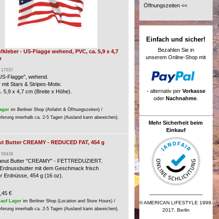
Öffnungszeiten <<
Einfach und sicher!
Bezahlen Sie in
fkleber - US-Flagge wehend, PVC, ca. 5,9 x 4,7
unserem Online-Shop mit
m
: 17037
"US-Flagge", wehend.
 mit Stars & Stripes-Motiv.
- alternativ per
Vorkasse
. 5,9 x 4,7 cm (Breite x Höhe).
oder
Nachnahme
.
ager
im Berliner Shop (Anfahrt & Öffnungszeiten) /
eferung innerhalb ca. 2-5 Tagen (Ausland kann abweichen).
Mehr Sicherheit beim
Einkauf
nut Butter CREAMY - REDUCED FAT, 454 g
: 58436
eanut Butter "CREAMY" - FETTREDUZIERT.
Erdnussbutter mit dem Geschmack frisch
er Erdnüsse, 454 g (16 oz).
__________________
,45 €
auf Lager
im Berliner Shop (Location and Store Hours) /
© AMERICAN LIFESTYLE 1999-
eferung innerhalb ca. 2-5 Tagen (Ausland kann abweichen).
2017, Berlin