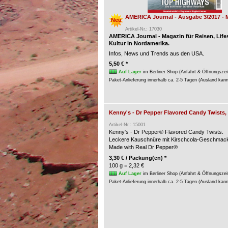
AMERICA Journal - Ausgabe 3/2017 - 
Neu
Artikel-Nr.: 17030
AMERICA Journal - Magazin für Reisen, Life
Kultur in Nordamerika.
Infos, News und Trends aus den USA.
5,50 € *
Auf Lager
im Berliner Shop (Anfahrt & Öffnungszei
Paket-Anlieferung innerhalb ca. 2-5 Tagen (Ausland kan
Kenny's - Dr Pepper Flavored Candy Twists,
Artikel-Nr.: 15001
Kenny's - Dr Pepper® Flavored Candy Twists.
Leckere Kauschnüre mit Kirschcola-Geschmac
Made with Real Dr Pepper®
3,30 € / Packung(en) *
100 g = 2,32 €
Auf Lager
im Berliner Shop (Anfahrt & Öffnungszei
Paket-Anlieferung innerhalb ca. 2-5 Tagen (Ausland kan