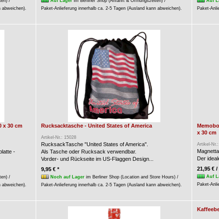
ten) /
Auf Lager
im Berliner Shop (Anfahrt & Öffnungszeiten) /
Auf L
n abweichen).
Paket-Anlieferung innerhalb ca. 2-5 Tagen (Ausland kann abweichen).
Paket-Anli
0 x 30 cm
Rucksacktasche - United States of America
Memoboar
x 30 cm
Artikel-Nr.: 15028
RucksackTasche "United States of America".
Artikel-Nr.
Magnettaf
latte -
Als Tasche oder Rucksack verwendbar.
Der ideal
Vorder- und Rückseite im US-Flaggen Design...
21,95 € /
9,95 € *
Auf L
ten) /
Noch auf Lager
im Berliner Shop (Location and Store Hours) /
Paket-Anli
n abweichen).
Paket-Anlieferung innerhalb ca. 2-5 Tagen (Ausland kann abweichen).
Kaffeebe