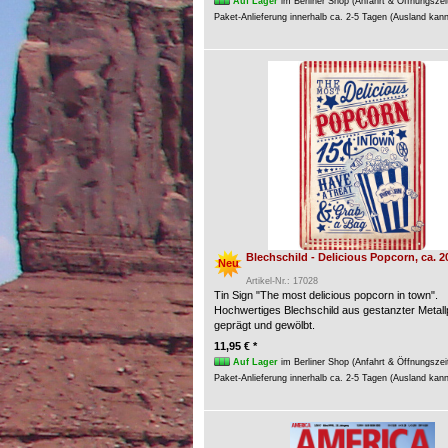
Auf Lager
im Berliner Shop (Anfahrt & Öffnungszei
Paket-Anlieferung innerhalb ca. 2-5 Tagen (Ausland kan
Blechschild - Delicious Popcorn, ca. 2
Neu
Artikel-Nr.: 17028
Tin Sign "The most delicious popcorn in town".
Hochwertiges Blechschild aus gestanzter Metallp
geprägt und gewölbt.
11,95 € *
Auf Lager
im Berliner Shop (Anfahrt & Öffnungszei
Paket-Anlieferung innerhalb ca. 2-5 Tagen (Ausland kan