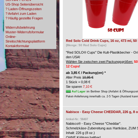
US-Shop Seitenübersicht
? Laden-Öffnungszeiten
? Anfahrt zum Laden
? Häufig gestellte Fragen
? Zahlungsmöglichkeiten
Widerrufsbelehrung
Muster-Widerrufsformular
Online-
Red Solo Cold Drink Cups, 16 oz, 473 ml, 50
Streitschlichtungsplattform
(Menge: 50 Red Solo Cups)
Kontaktformular
"Red SOLO® Cups" Die Kult-Plastikbecher - Ori
den USA!
Wählen Sie zwischen zwei Packungsgrößen:
50
12 Cups
!
ab
3,85 € / Packung(en) *
Alter Preis
10,95 €
1 Stück = 0,08 €
Sie sparen
7,10 €
Auf Lager
im Berliner Shop (Anfahrt & Öffnungszei
Paket-Anlieferung innerhalb ca. 2-5 Tagen (Ausland kan
Nabisco - Easy Cheese CHEDDAR, 226 g, 8 o
Artikel-Nr.: 58497
Nabisco® - Easy Cheese "Cheddar".
Schmelzkäse-Zubereitung aus Hartkäse, ZU
Inhalt: 226 g (8 oz.)
OHNE Kühlung haltbar!