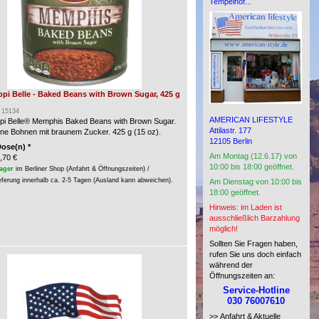
Tempelhof...
ppi Belle - Baked Beans with Brown Sugar, 425 g
: 15134
AMERICAN LIFESTYLE
ppi Belle® Memphis Baked Beans with Brown Sugar.
Attilastr. 177
e Bohnen mit braunem Zucker. 425 g (15 oz).
12105 Berlin
Dose(n) *
Am Montag (12.6.17) von
,70 €
10:00 bis 18:00 geöffnet.
ager
im Berliner Shop (Anfahrt & Öffnungszeiten) /
eferung innerhalb ca. 2-5 Tagen (Ausland kann abweichen).
Am Dienstag von 10:00 bis
18:00 geöffnet.
Hinweis: im Laden ist
ausschließlich Barzahlung
möglich!
Sollten Sie Fragen haben,
rufen Sie uns doch einfach
während der
Öffnungszeiten an:
Service-Hotline
030 76007610
>> Anfahrt & Aktuelle