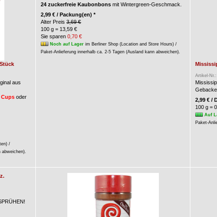
24 zuckerfreie Kaubonbons
mit Wintergreen-Geschmack.
2,99 € / Packung(en) *
Alter Preis
3,69 €
100 g = 13,59 €
Sie sparen
0,70 €
Noch auf Lager
im Berliner Shop (Location and Store Hours) /
Paket-Anlieferung innerhalb ca. 2-5 Tagen (Ausland kann abweichen).
 Stück
Mississi
Artikel-Nr.
ginal aus
Mississi
Gebacken
 Cups
oder
2,99 € / 
100 g = 0
Auf L
Paket-Anli
ten) /
n abweichen).
z.
M SPRÜHEN!