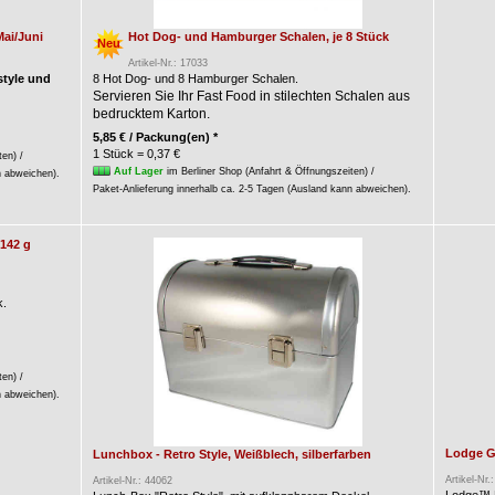
Mai/Juni
Hot Dog- und Hamburger Schalen, je 8 Stück
Neu
Artikel-Nr.: 17033
style und
8 Hot Dog- und 8 Hamburger Schalen.
Servieren Sie Ihr Fast Food in stilechten Schalen aus
bedrucktem Karton.
5,85 € / Packung(en) *
1 Stück = 0,37 €
ten) /
Auf Lager
im Berliner Shop (Anfahrt & Öffnungszeiten) /
n abweichen).
Paket-Anlieferung innerhalb ca. 2-5 Tagen (Ausland kann abweichen).
 142 g
k.
ten) /
n abweichen).
Lodge Gu
Lunchbox - Retro Style, Weißblech, silberfarben
Artikel-Nr.
Artikel-Nr.: 44062