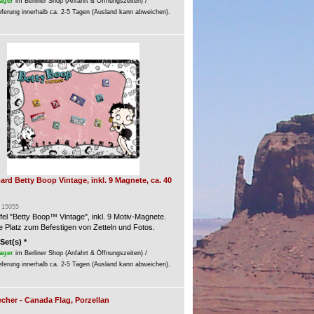
ager
im Berliner Shop (Anfahrt & Öffnungszeiten) /
eferung innerhalb ca. 2-5 Tagen (Ausland kann abweichen).
d Betty Boop Vintage, inkl. 9 Magnete, ca. 40
: 15055
el "Betty Boop™ Vintage", inkl. 9 Motiv-Magnete.
e Platz zum Befestigen von Zetteln und Fotos.
 Set(s) *
ager
im Berliner Shop (Anfahrt & Öffnungszeiten) /
eferung innerhalb ca. 2-5 Tagen (Ausland kann abweichen).
cher - Canada Flag, Porzellan