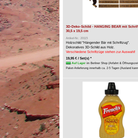
3D-Deko-Schild - HANGING BEAR mit Schrift
30,5 x 19,5 cm
Artikel-Nr.: 20115
Holzschild "Hängender Bär mit Schriftzug".
Dekoratives 3D-Schild aus Holz.
Verschiedene Schriftzüge stehen zur Auswahl!
19,95 € / Set(s) *
Auf Lager
im Berliner Shop (Anfahrt & Öffnungszei
Paket-Anlieferung innerhalb ca. 2-5 Tagen (Ausland kan