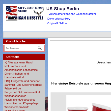
US-Shop Berlin
Typisch amerikanische Geschenkartikel,
Dekorationsartikel,
Original US-Food...
Produktsuche
Startseite
Besuchen 
:-) Alles aus einer Hand!
NEU im Sortiment
Amerikanische Lebensmittel
Diner-, Küchen- und
Haushaltsartikel
BBQ-Grillgeräte und Zubehör
Hier einige Beispiele aus unserem Ang
Sammler- und Geschenkartikel
Präsentkörbe
Party- und Dekorationsartikel
Wohnaccessoires
Kleidung und Accessoires
Hausmittel und Körperpflege
Weihnachtsprodukte
SCHNÄPPCHEN