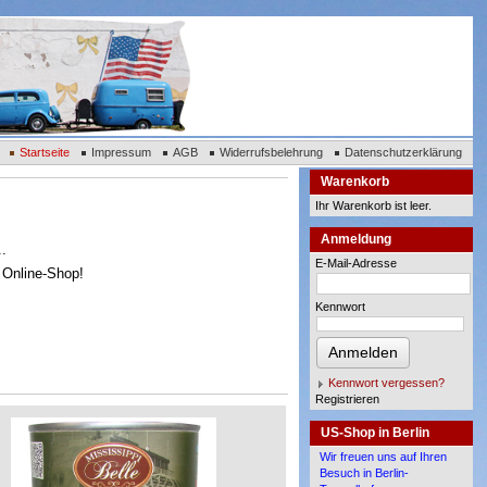
Startseite
Impressum
AGB
Widerrufsbelehrung
Datenschutzerklärung
Warenkorb
Ihr Warenkorb ist leer.
Anmeldung
..
E-Mail-Adresse
m Online-Shop!
Kennwort
Anmelden
Kennwort vergessen?
Registrieren
US-Shop in Berlin
Wir freuen uns auf Ihren
Besuch in Berlin-