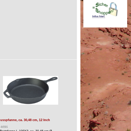
sspfanne, ca. 30,48 cm, 12 Inch
: 44591