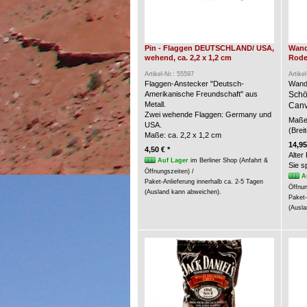
Pin - Flaggen DEUTSCHLAND/ USA,
Wand
wehend, ca. 2,2 x 1,2 cm
Rode
Artikel-Nr.: 55597
Artike
Flaggen-Anstecker "Deutsch-
Wand
Amerikanische Freundschaft" aus
Schö
Metall.
Canv
Zwei wehende Flaggen: Germany und
Maße 
USA.
(Brei
Maße: ca. 2,2 x 1,2 cm
14,95
4,50 € *
Alter
Auf Lager
im Berliner Shop (Anfahrt &
Sie 
Öffnungszeiten) /
A
Paket-Anlieferung innerhalb ca. 2-5 Tagen
Öffnun
(Ausland kann abweichen).
Paket-
(Ausla