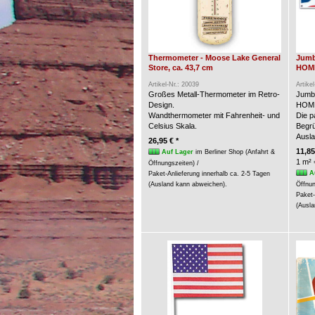
Thermometer - Moose Lake General
Jumb
Store, ca. 43,7 cm
HOME
Artikel-Nr.: 20039
Artike
Großes Metall-Thermometer im Retro-
Jumb
Design.
HOME
Wandthermometer mit Fahrenheit- und
Die p
Celsius Skala.
Begrü
Ausla
26,95 € *
11,85
Auf Lager
im Berliner Shop (Anfahrt &
1 m² 
Öffnungszeiten) /
A
Paket-Anlieferung innerhalb ca. 2-5 Tagen
(Ausland kann abweichen).
Öffnun
Paket-
(Ausla