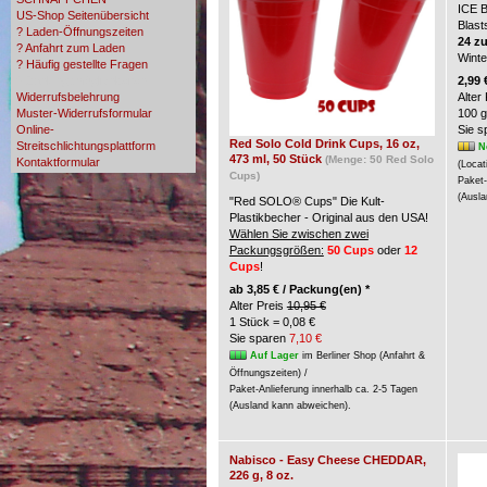
ICE 
US-Shop Seitenübersicht
Blast
? Laden-Öffnungszeiten
24 z
? Anfahrt zum Laden
Wint
? Häufig gestellte Fragen
? Zahlungsmöglichkeiten
2,99 
Widerrufsbelehrung
Alter
Muster-Widerrufsformular
100 g
Online-
Sie 
Red Solo Cold Drink Cups, 16 oz,
Streitschlichtungsplattform
N
473 ml, 50 Stück
(Menge: 50 Red Solo
Kontaktformular
(Locat
Cups)
Paket-
(Ausla
"Red SOLO® Cups" Die Kult-
Plastikbecher - Original aus den USA!
Wählen Sie zwischen zwei
Packungsgrößen:
50 Cups
oder
12
Cups
!
ab
3,85 € / Packung(en) *
Alter Preis
10,95 €
1 Stück = 0,08 €
Sie sparen
7,10 €
Auf Lager
im Berliner Shop (Anfahrt &
Öffnungszeiten) /
Paket-Anlieferung innerhalb ca. 2-5 Tagen
(Ausland kann abweichen).
Nabisco - Easy Cheese CHEDDAR,
226 g, 8 oz.