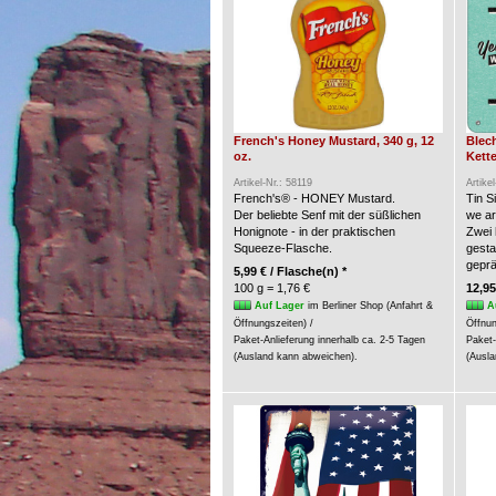
French's Honey Mustard, 340 g, 12
Blec
oz.
Kette
Artikel-Nr.: 58119
Artike
French's® - HONEY Mustard.
Tin S
Der beliebte Senf mit der süßlichen
we a
Honignote - in der praktischen
Zwei 
Squeeze-Flasche.
gesta
geprä
5,99 € / Flasche(n) *
100 g = 1,76 €
12,95
Auf Lager
im Berliner Shop (Anfahrt &
A
Öffnungszeiten) /
Öffnun
Paket-Anlieferung innerhalb ca. 2-5 Tagen
Paket-
(Ausland kann abweichen).
(Ausla