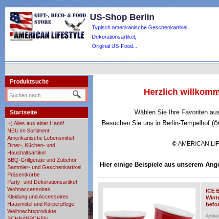
US-Shop Berlin
Typisch amerikanische Geschenkartikel,
Dekorationsartikel,
Original US-Food...
Produktsuche
Herzlich willko
Wählen Sie Ihre Favoriten au
Startseite
Besuchen Sie uns in Berlin-Tempelhof (
:-) Alles aus einer Hand!
Ö
NEU im Sortiment
Amerikanische Lebensmittel
©
AMERICAN LI
Diner-, Küchen- und
Haushaltsartikel
BBQ-Grillgeräte und Zubehör
Hier einige Beispiele aus unserem Ang
Sammler- und Geschenkartikel
Präsentkörbe
Party- und Dekorationsartikel
Wohnaccessoires
ICE 
Kleidung und Accessoires
Wint
Hausmittel und Körperpflege
befor
Weihnachtsprodukte
Artike
SCHNÄPPCHEN