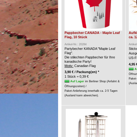
Pappbecher CANADA - Maple Leaf
Aufk
Flag, 10 Stück
ca. 1
Artikel-Nr.: 20284
Artike
Partybecher KANADA "Maple Leaf
Stic
Flag".
Ausge
Die stilechten Pappbecher für Ihre
US-Fl
kanadische Party!
4,95 
Motiv:
Canadian Flag
A
3,90 € / Packung(en) *
Öffnun
1 Stück = 0,39 €
Paket-
Auf Lager
im Berliner Shop (Anfahrt &
(Ausla
Öffnungszeiten) /
Paket-Anlieferung innerhalb ca. 2-5 Tagen
(Ausland kann abweichen).