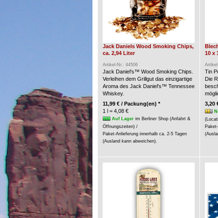
Jack Daniels Wood Smoking Chips,
Blech
ca. 2,94 Liter
10 x 
Artikel-Nr.: 44506
Artike
Jack Daniel's™ Wood Smoking Chips.
Tin P
Verleihen dem Grillgut das einzigartige
Die R
Aroma des Jack Daniel's™ Tennessee
besch
Whiskey.
möglic
11,99 € / Packung(en) *
3,20 
1 l = 4,08 €
N
Auf Lager
im Berliner Shop (Anfahrt &
(Locat
Öffnungszeiten) /
Paket-
Paket-Anlieferung innerhalb ca. 2-5 Tagen
(Ausla
(Ausland kann abweichen).