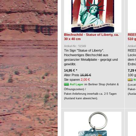
Blechschild - Statue of Liberty, ca.
REES
30 x 40 cm
510 g
Artikel-Nr.: 51549
Artike
Tin Sign "Statue of Liberty".
REES
Hochwertiges Blechschild aus
Lecke
gestanzter Metallplatte - geprägt und
dem G
gewölbt.
Erdn
14,95 € *
7,29 
Alter Preis
16,95 €
100 g
Sie sparen
2,00 €
N
Auf Lager
im Berliner Shop (Anfahrt &
(Locat
Öffnungszeiten) /
Paket-
Paket-Anlieferung innerhalb ca. 2-5 Tagen
(Ausla
(Ausland kann abweichen).