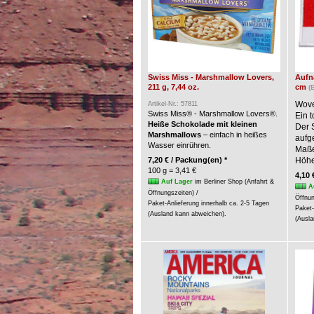
Swiss Miss - Marshmallow Lovers,
Aufnä
211 g, 7,44 oz.
cm
(
Wove
Artikel-Nr.: 57811
Swiss Miss® - Marshmallow Lovers®.
Ein t
Heiße Schokolade mit kleinen
Der 
Marshmallows
– einfach in heißes
aufg
Wasser einrühren.
Maße:
7,20 € / Packung(en) *
Höhe
100 g = 3,41 €
4,10 
Auf Lager
im Berliner Shop (Anfahrt &
A
Öffnungszeiten) /
Öffnun
Paket-Anlieferung innerhalb ca. 2-5 Tagen
Paket-
(Ausland kann abweichen).
(Ausla