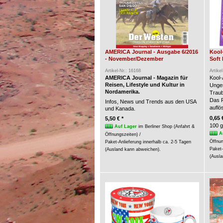
AMERICA Journal - Ausgabe 6/2016
Kool
- November/Dezember
Soft 
Artikel-Nr.: 16168
Artike
AMERICA Journal - Magazin für
Kool-
Reisen, Lifestyle und Kultur in
Unges
Nordamerika.
Trau
Das P
Infos, News und Trends aus den USA
auflö
und Kanada.
0,65 
5,50 € *
100 g
Auf Lager
im Berliner Shop (Anfahrt &
A
Öffnungszeiten) /
Öffnun
Paket-Anlieferung innerhalb ca. 2-5 Tagen
Paket-
(Ausland kann abweichen).
(Ausla