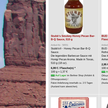
Stubb's Smokey Honey Pecan Bar-
BUD 
B-Q Sauce, 510 g
Flasc
Artikel-Nr.: 58551
Artike
Stubb's® - Honey Pecan Bar-B-Q
BUD 
Sauce.
Refre
Die legendäre Barbecue-Sauce mit
Das k
Honig/ Pecan Aroma. Made in Texas,
Anheu
510 g (18 oz).
2,95 
6,99 € / Flasche(n) *
100 m
100 g = 1,37 €
A
Auf Lager
im Berliner Shop (Anfahrt &
Öffnun
Öffnungszeiten) /
Paket-
Paket-Anlieferung innerhalb ca. 2-5 Tagen
(Ausla
(Ausland kann abweichen).