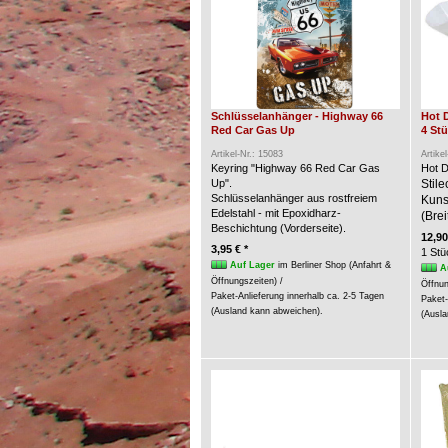
Schlüsselanhänger - Highway 66
Hot 
Red Car Gas Up
4 St
Artikel-Nr.: 15083
Artike
Keyring "Highway 66 Red Car Gas
Hot D
Up".
Stil
Schlüsselanhänger aus rostfreiem
Kunst
Edelstahl - mit Epoxidharz-
(Brei
Beschichtung (Vorderseite).
12,90
3,95 € *
1 Stü
Auf Lager
im Berliner Shop (Anfahrt &
A
Öffnungszeiten) /
Öffnun
Paket-Anlieferung innerhalb ca. 2-5 Tagen
Paket-
(Ausland kann abweichen).
(Ausla