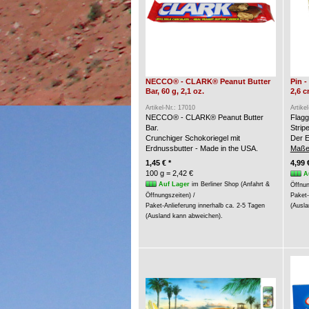
NECCO® - CLARK® Peanut Butter
Pin 
Bar, 60 g, 2,1 oz.
2,6 
Artikel-Nr.: 17010
Artike
NECCO® - CLARK® Peanut Butter
Flagg
Bar.
Strip
Crunchiger Schokoriegel mit
Der E
Erdnussbutter - Made in the USA.
Maße
1,45 € *
4,99 
100 g = 2,42 €
A
Auf Lager
im Berliner Shop (Anfahrt &
Öffnun
Öffnungszeiten) /
Paket-
Paket-Anlieferung innerhalb ca. 2-5 Tagen
(Ausla
(Ausland kann abweichen).