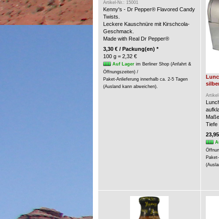
Artikel-Nr.: 15001
Kenny's - Dr Pepper® Flavored Candy
Twists.
Leckere Kauschnüre mit Kirschcola-
Geschmack.
Made with Real Dr Pepper®
3,30 € / Packung(en) *
100 g = 2,32 €
Auf Lager
im Berliner Shop (Anfahrt &
Öffnungszeiten) /
Lunc
Paket-Anlieferung innerhalb ca. 2-5 Tagen
silbe
(Ausland kann abweichen).
Artike
Lunch
aufkl
Maße:
Tiefe
23,95
A
Öffnun
Paket-
(Ausla