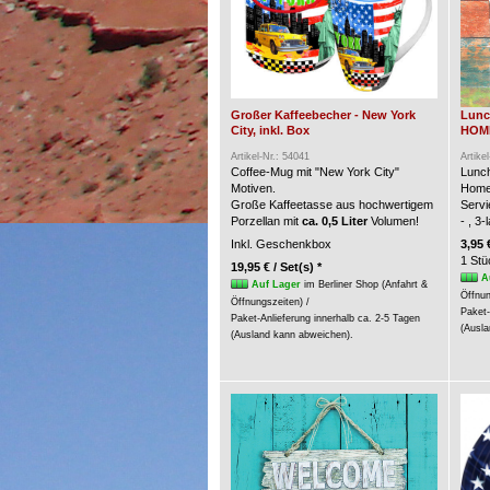
Großer Kaffeebecher - New York
Lunc
City, inkl. Box
HOME 
Artikel-Nr.: 54041
Artike
Coffee-Mug mit "New York City"
Lunch
Motiven.
Home
Große Kaffeetasse aus hochwertigem
Servi
Porzellan mit
ca. 0,5 Liter
Volumen!
- , 3
Inkl. Geschenkbox
3,95 
1 Stü
19,95 € / Set(s) *
A
Auf Lager
im Berliner Shop (Anfahrt &
Öffnun
Öffnungszeiten) /
Paket-
Paket-Anlieferung innerhalb ca. 2-5 Tagen
(Ausla
(Ausland kann abweichen).