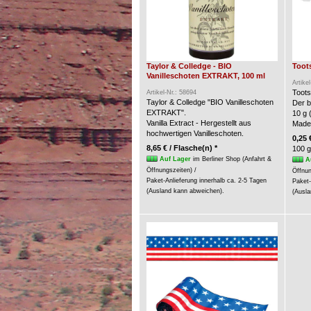
Taylor & Colledge - BIO
Toots
Vanilleschoten EXTRAKT, 100 ml
Artike
Toots
Artikel-Nr.: 58694
Taylor & Colledge "BIO Vanilleschoten
Der b
EXTRAKT".
10 g 
Vanilla Extract - Hergestellt aus
Made
hochwertigen Vanilleschoten.
0,25 
8,65 € / Flasche(n) *
100 g
Auf Lager
im Berliner Shop (Anfahrt &
A
Öffnungszeiten) /
Öffnun
Paket-Anlieferung innerhalb ca. 2-5 Tagen
Paket-
(Ausland kann abweichen).
(Ausla