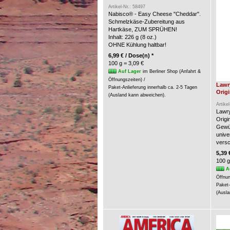
Artikel-Nr.: 58497
Nabisco® - Easy Cheese "Cheddar".
Schmelzkäse-Zubereitung aus
Hartkäse, ZUM SPRÜHEN!
Inhalt: 226 g (8 oz.)
OHNE Kühlung haltbar!
6,99 € / Dose(n) *
100 g = 3,09 €
Auf Lager
im Berliner Shop (Anfahrt &
Öffnungszeiten) /
Lawr
Paket-Anlieferung innerhalb ca. 2-5 Tagen
Origi
(Ausland kann abweichen).
Artike
Lawry
Origin
Gewür
unive
versc
5,39 
100 g
A
Öffnun
Paket-
(Ausla