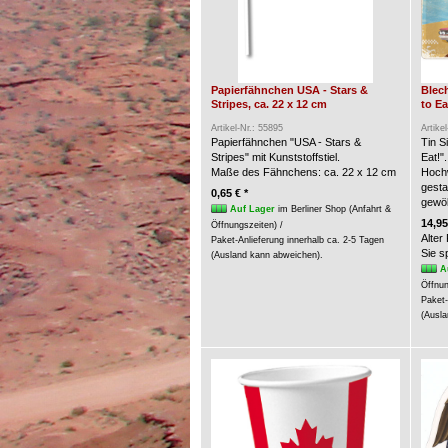
Papierfähnchen USA - Stars &
Blech
Stripes, ca. 22 x 12 cm
to Ea
Artikel-Nr.: 55895
Artike
Papierfähnchen "USA - Stars &
Tin S
Stripes" mit Kunststoffstiel.
Eat!".
Maße des Fähnchens: ca. 22 x 12 cm
Hochw
gesta
0,65 € *
gewöl
Auf Lager
im Berliner Shop (Anfahrt &
14,95
Öffnungszeiten) /
Alter
Paket-Anlieferung innerhalb ca. 2-5 Tagen
Sie 
(Ausland kann abweichen).
A
Öffnun
Paket-
(Ausla