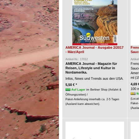
AMERICA Journal - Ausgabe 2/2017
Fren
- März/April
Sauce
Artikel-Nr.: 17012
Artike
AMERICA Journal - Magazin für
Frenc
Reisen, Lifestyle und Kultur in
Sauc
Nordamerika.
Ameri
ml (15
Infos, News und Trends aus den USA.
4,69 
5,50 € *
100 m
Auf Lager
im Berliner Shop (Anfahrt &
N
Öffnungszeiten) /
(Locat
Paket-Anlieferung innerhalb ca. 2-5 Tagen
Paket-
(Ausland kann abweichen).
(Ausla