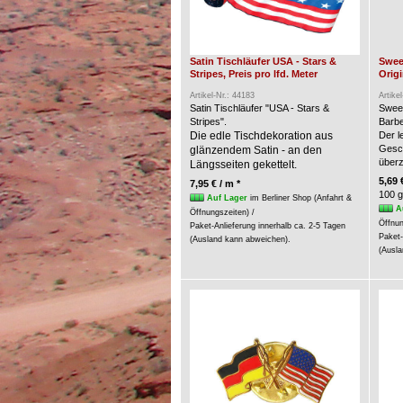
Satin Tischläufer USA - Stars &
Swee
Stripes, Preis pro lfd. Meter
Origi
Artikel-Nr.: 44183
Artike
Satin Tischläufer "USA - Stars &
Swee
Stripes".
Barbe
Die edle Tischdekoration aus
Der l
Gesc
glänzendem Satin - an den
über
Längsseiten gekettelt.
5,69 
7,95 € / m *
100 g
Auf Lager
im Berliner Shop (Anfahrt &
A
Öffnungszeiten) /
Öffnun
Paket-Anlieferung innerhalb ca. 2-5 Tagen
Paket-
(Ausland kann abweichen).
(Ausla