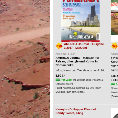
AMERICA Journal - Ausgabe
Neu
Neu
3/2017 - Mai/Juni
Artikel-Nr.: 17030
Artike
AMERICA Journal - Magazin für
8 Hot
Reisen, Lifestyle und Kultur in
Servi
Nordamerika.
stil
bedr
Infos, News und Trends aus den USA.
5,50 € *
5,85 
1 Stü
Auf Lager
im Berliner Shop (Anfahrt &
A
Öffnungszeiten) /
Paket-Anlieferung innerhalb ca. 2-5 Tagen
Öffnun
(Ausland kann abweichen).
Paket-
(Ausla
Kenny's - Dr Pepper Flavored
Candy Twists, 142 g