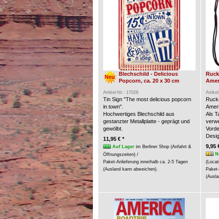
Blechschild - Delicious
Ruck
Neu
Popcorn, ca. 20 x 30 cm
Amer
Artikel-Nr.: 17028
Artike
Tin Sign "The most delicious popcorn
Rucks
in town".
Ameri
Hochwertiges Blechschild aus
Als 
gestanzter Metallplatte - geprägt und
verw
gewölbt.
Vorde
Desig
11,95 € *
9,95 
Auf Lager
im Berliner Shop (Anfahrt &
N
Öffnungszeiten) /
Paket-Anlieferung innerhalb ca. 2-5 Tagen
(Locat
(Ausland kann abweichen).
Paket-
(Ausla