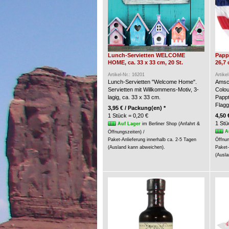
Lunch-Servietten WELCOME
Pappt
HOME, ca. 33 x 33 cm, 20 St.
26,7 
Artikel-Nr.: 16201
Artike
Lunch-Servietten "Welcome Home".
Amsca
Servietten mit Willkommens-Motiv, 3-
Colou
lagig, ca. 33 x 33 cm.
Pappt
Flagg
3,95 € / Packung(en) *
1 Stück = 0,20 €
4,50 
1 Stü
Auf Lager
im Berliner Shop (Anfahrt &
A
Öffnungszeiten) /
Paket-Anlieferung innerhalb ca. 2-5 Tagen
Öffnun
(Ausland kann abweichen).
Paket-
(Ausla