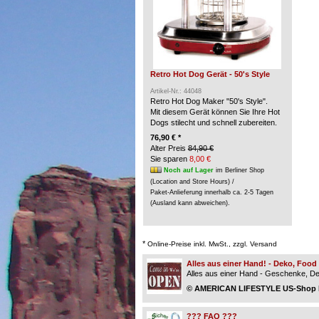
Retro Hot Dog Gerät - 50's Style
Artikel-Nr.: 44048
Retro Hot Dog Maker "50's Style".
Mit diesem Gerät können Sie Ihre Hot
Dogs stilecht und schnell zubereiten.
76,90 € *
Alter Preis
84,90 €
Sie sparen
8,00 €
Noch auf Lager
im Berliner Shop
(Location and Store Hours) /
Paket-Anlieferung innerhalb ca. 2-5 Tagen
(Ausland kann abweichen).
*
Online-Preise inkl. MwSt., zzgl. Versand
Alles aus einer Hand! - Deko, Foo
Alles aus einer Hand - Geschenke, Dek
© AMERICAN LIFESTYLE US-Shop Be
??? FAQ ???