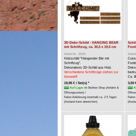
3D-Deko-Schild - HANGING BEAR
Schi
mit Schriftzug, ca. 30,5 x 19,5 cm
Foot
Artikel-Nr.: 20115
Artike
Holzschild "Hängender Bär mit
Cuto
Schriftzug".
Footb
Dekoratives 3D-Schild aus Holz.
Deko-
Verschiedene Schriftzüge stehen zur
bedru
Auswahl!
Ca.
3
19,95 € / Set(s) *
3,50 
Auf Lager
im Berliner Shop (Anfahrt &
A
Öffnungszeiten) /
Öffnun
Paket-Anlieferung innerhalb ca. 2-5 Tagen
Paket-
(Ausland kann abweichen).
(Ausla