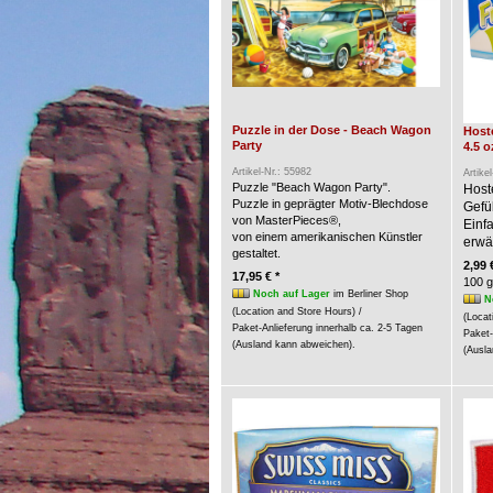
Puzzle in der Dose - Beach Wagon
Hoste
Party
4.5 o
Artikel-Nr.: 55982
Artike
Puzzle "Beach Wagon Party".
Host
Puzzle in geprägter Motiv-Blechdose
Gefü
von MasterPieces®,
Einf
von einem amerikanischen Künstler
erwär
gestaltet.
2,99 
17,95 € *
100 g
Noch auf Lager
im Berliner Shop
N
(Location and Store Hours) /
(Locat
Paket-Anlieferung innerhalb ca. 2-5 Tagen
Paket-
(Ausland kann abweichen).
(Ausla