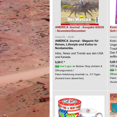
AMERICA Journal - Ausgabe 6/2016
Kool
- November/Dezember
Soft 
Artikel-Nr.: 16168
Artike
AMERICA Journal - Magazin für
Kool-
Reisen, Lifestyle und Kultur in
Unges
Nordamerika.
Trau
Das P
Infos, News und Trends aus den USA
auflö
und Kanada.
0,65 
5,50 € *
100 g
Auf Lager
im Berliner Shop (Anfahrt &
A
Öffnungszeiten) /
Öffnun
Paket-Anlieferung innerhalb ca. 2-5 Tagen
Paket-
(Ausland kann abweichen).
(Ausla