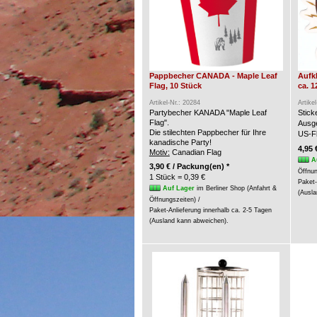
Pappbecher CANADA - Maple Leaf
Aufk
Flag, 10 Stück
ca. 1
Artikel-Nr.: 20284
Artike
Partybecher KANADA "Maple Leaf
Stic
Flag".
Ausge
Die stilechten Pappbecher für Ihre
US-Fl
kanadische Party!
4,95 
Motiv:
Canadian Flag
A
3,90 € / Packung(en) *
Öffnun
1 Stück = 0,39 €
Paket-
Auf Lager
im Berliner Shop (Anfahrt &
(Ausla
Öffnungszeiten) /
Paket-Anlieferung innerhalb ca. 2-5 Tagen
(Ausland kann abweichen).