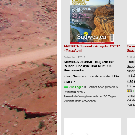
AMERICA Journal - Ausgabe 2/2017
Fren
- März/April
Sauce
Artikel-Nr.: 17012
Artike
AMERICA Journal - Magazin für
Frenc
Reisen, Lifestyle und Kultur in
Sauc
Nordamerika.
Ameri
ml (15
Infos, News und Trends aus den USA.
4,69 
5,50 € *
100 m
Auf Lager
im Berliner Shop (Anfahrt &
N
Öffnungszeiten) /
(Locat
Paket-Anlieferung innerhalb ca. 2-5 Tagen
Paket-
(Ausland kann abweichen).
(Ausla