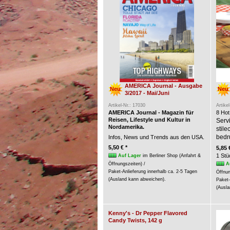
AMERICA Journal - Ausgabe
Neu
Neu
3/2017 - Mai/Juni
Artikel-Nr.: 17030
Artike
AMERICA Journal - Magazin für
8 Hot
Reisen, Lifestyle und Kultur in
Servi
Nordamerika.
stil
bedr
Infos, News und Trends aus den USA.
5,50 € *
5,85 
1 Stü
Auf Lager
im Berliner Shop (Anfahrt &
A
Öffnungszeiten) /
Paket-Anlieferung innerhalb ca. 2-5 Tagen
Öffnun
(Ausland kann abweichen).
Paket-
(Ausla
Kenny's - Dr Pepper Flavored
Candy Twists, 142 g