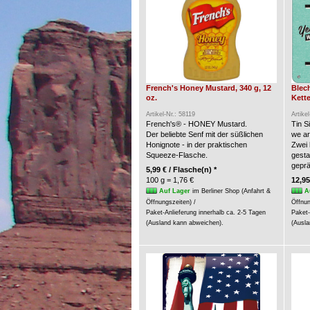
French's Honey Mustard, 340 g, 12
Blec
oz.
Kette
Artikel-Nr.: 58119
Artike
French's® - HONEY Mustard.
Tin S
Der beliebte Senf mit der süßlichen
we a
Honignote - in der praktischen
Zwei 
Squeeze-Flasche.
gesta
geprä
5,99 € / Flasche(n) *
100 g = 1,76 €
12,95
Auf Lager
im Berliner Shop (Anfahrt &
A
Öffnungszeiten) /
Öffnun
Paket-Anlieferung innerhalb ca. 2-5 Tagen
Paket-
(Ausland kann abweichen).
(Ausla