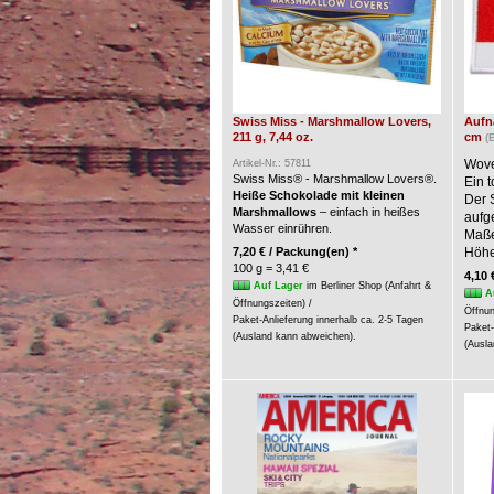
Swiss Miss - Marshmallow Lovers,
Aufnä
211 g, 7,44 oz.
cm
(
Wove
Artikel-Nr.: 57811
Swiss Miss® - Marshmallow Lovers®.
Ein t
Heiße Schokolade mit kleinen
Der 
Marshmallows
– einfach in heißes
aufg
Wasser einrühren.
Maße:
7,20 € / Packung(en) *
Höhe
100 g = 3,41 €
4,10 
Auf Lager
im Berliner Shop (Anfahrt &
A
Öffnungszeiten) /
Öffnun
Paket-Anlieferung innerhalb ca. 2-5 Tagen
Paket-
(Ausland kann abweichen).
(Ausla