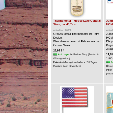
Thermometer - Moose Lake General
Jumb
Store, ca. 43,7 cm
HOME
Artikel-Nr.: 20039
Artike
Großes Metall-Thermometer im Retro-
Jumb
Design.
HOME
Wandthermometer mit Fahrenheit- und
Die p
Celsius Skala.
Begrü
Ausla
26,95 € *
11,85
Auf Lager
im Berliner Shop (Anfahrt &
1 m² 
Öffnungszeiten) /
A
Paket-Anlieferung innerhalb ca. 2-5 Tagen
(Ausland kann abweichen).
Öffnun
Paket-
(Ausla