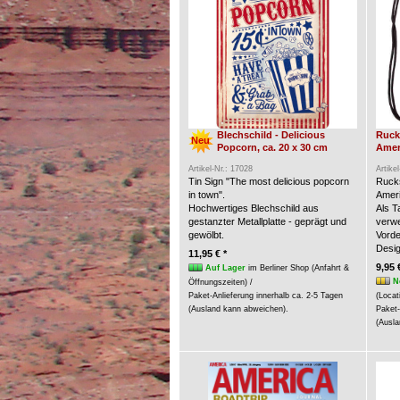
Blechschild - Delicious
Ruck
Neu
Popcorn, ca. 20 x 30 cm
Amer
Artikel-Nr.: 17028
Artike
Tin Sign "The most delicious popcorn
Rucks
in town".
Ameri
Hochwertiges Blechschild aus
Als 
gestanzter Metallplatte - geprägt und
verw
gewölbt.
Vorde
Desig
11,95 € *
9,95 
Auf Lager
im Berliner Shop (Anfahrt &
N
Öffnungszeiten) /
Paket-Anlieferung innerhalb ca. 2-5 Tagen
(Locat
(Ausland kann abweichen).
Paket-
(Ausla