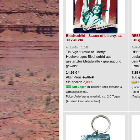
Blechschild - Statue of Liberty, ca.
REES
30 x 40 cm
510 g
Artikel-Nr.: 51549
Artike
Tin Sign "Statue of Liberty".
REES
Hochwertiges Blechschild aus
Lecke
gestanzter Metallplatte - geprägt und
dem G
gewölbt.
Erdn
14,95 € *
7,29 
Alter Preis
16,95 €
100 g
Sie sparen
2,00 €
N
Auf Lager
im Berliner Shop (Anfahrt &
(Locat
Öffnungszeiten) /
Paket-
Paket-Anlieferung innerhalb ca. 2-5 Tagen
(Ausla
(Ausland kann abweichen).