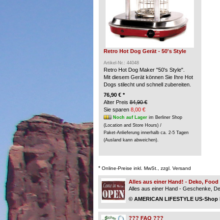
Retro Hot Dog Gerät - 50's Style
Artikel-Nr.: 44048
Retro Hot Dog Maker "50's Style".
Mit diesem Gerät können Sie Ihre Hot
Dogs stilecht und schnell zubereiten.
76,90 € *
Alter Preis
84,90 €
Sie sparen
8,00 €
Noch auf Lager
im Berliner Shop
(Location and Store Hours) /
Paket-Anlieferung innerhalb ca. 2-5 Tagen
(Ausland kann abweichen).
*
Online-Preise inkl. MwSt., zzgl. Versand
Alles aus einer Hand! - Deko, Foo
Alles aus einer Hand - Geschenke, Dek
© AMERICAN LIFESTYLE US-Shop Be
??? FAQ ???