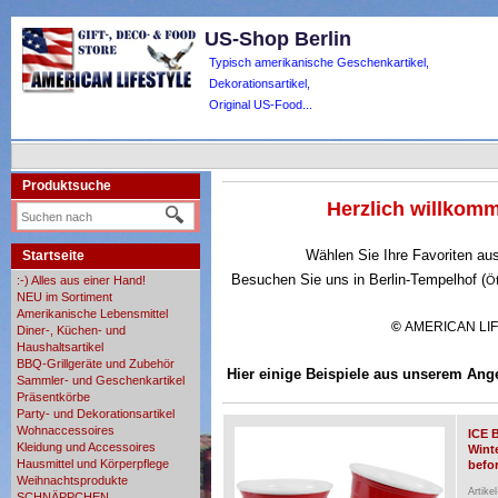
US-Shop Berlin
Typisch amerikanische Geschenkartikel,
Dekorationsartikel,
Original US-Food...
Produktsuche
Herzlich willko
Wählen Sie Ihre Favoriten au
Startseite
Besuchen Sie uns in Berlin-Tempelhof (
:-) Alles aus einer Hand!
Ö
NEU im Sortiment
Amerikanische Lebensmittel
©
AMERICAN LI
Diner-, Küchen- und
Haushaltsartikel
BBQ-Grillgeräte und Zubehör
Hier einige Beispiele aus unserem Ang
Sammler- und Geschenkartikel
Präsentkörbe
Party- und Dekorationsartikel
Wohnaccessoires
ICE 
Kleidung und Accessoires
Wint
Hausmittel und Körperpflege
befor
Weihnachtsprodukte
Artike
SCHNÄPPCHEN