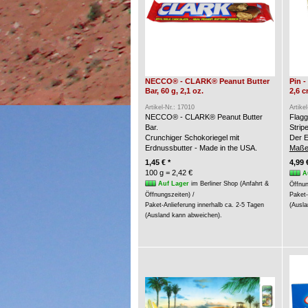
NECCO® - CLARK® Peanut Butter
Pin 
Bar, 60 g, 2,1 oz.
2,6 
Artikel-Nr.: 17010
Artike
NECCO® - CLARK® Peanut Butter
Flagg
Bar.
Strip
Crunchiger Schokoriegel mit
Der E
Erdnussbutter - Made in the USA.
Maße
1,45 € *
4,99 
100 g = 2,42 €
A
Auf Lager
im Berliner Shop (Anfahrt &
Öffnun
Öffnungszeiten) /
Paket-
Paket-Anlieferung innerhalb ca. 2-5 Tagen
(Ausla
(Ausland kann abweichen).