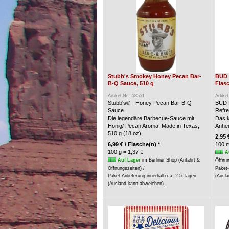
Stubb's Smokey Honey Pecan Bar-
BUD 
B-Q Sauce, 510 g
Flasc
Artikel-Nr.: 58551
Artike
Stubb's® - Honey Pecan Bar-B-Q
BUD 
Sauce.
Refre
Die legendäre Barbecue-Sauce mit
Das k
Honig/ Pecan Aroma. Made in Texas,
Anheu
510 g (18 oz).
2,95 
6,99 € / Flasche(n) *
100 m
100 g = 1,37 €
A
Auf Lager
im Berliner Shop (Anfahrt &
Öffnun
Öffnungszeiten) /
Paket-
Paket-Anlieferung innerhalb ca. 2-5 Tagen
(Ausla
(Ausland kann abweichen).