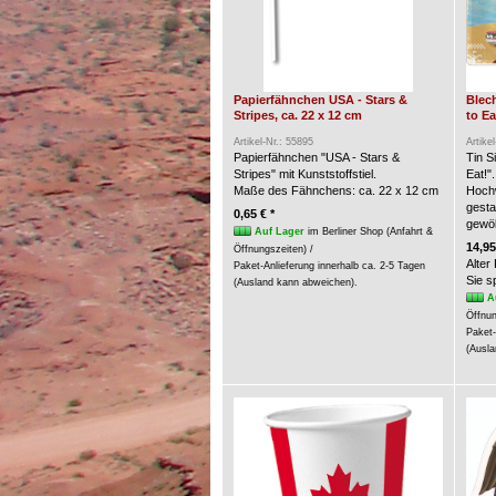
Papierfähnchen USA - Stars &
Blech
Stripes, ca. 22 x 12 cm
to Ea
Artikel-Nr.: 55895
Artike
Papierfähnchen "USA - Stars &
Tin S
Stripes" mit Kunststoffstiel.
Eat!".
Maße des Fähnchens: ca. 22 x 12 cm
Hochw
gesta
0,65 € *
gewöl
Auf Lager
im Berliner Shop (Anfahrt &
14,95
Öffnungszeiten) /
Alter
Paket-Anlieferung innerhalb ca. 2-5 Tagen
Sie 
(Ausland kann abweichen).
A
Öffnun
Paket-
(Ausla