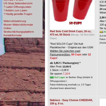
ICE 
US-Shop Seitenübersicht
Blast
? Laden-Öffnungszeiten
24 z
? Anfahrt zum Laden
Wint
? Häufig gestellte Fragen
? Zahlungsmöglichkeiten
2,99 
Widerrufsbelehrung
Alter
Muster-Widerrufsformular
100 g
Online-
Sie 
Red Solo Cold Drink Cups, 16 oz,
Streitschlichtungsplattform
N
473 ml, 50 Stück
(Menge: 50 Red Solo
Kontaktformular
(Locat
Cups)
Paket-
(Ausla
"Red SOLO® Cups" Die Kult-
Plastikbecher - Original aus den USA!
Wählen Sie zwischen zwei
Packungsgrößen:
50 Cups
oder
12
Cups
!
ab
3,85 € / Packung(en) *
Alter Preis
10,95 €
1 Stück = 0,08 €
Sie sparen
7,10 €
Auf Lager
im Berliner Shop (Anfahrt &
Öffnungszeiten) /
Paket-Anlieferung innerhalb ca. 2-5 Tagen
(Ausland kann abweichen).
Nabisco - Easy Cheese CHEDDAR,
226 g, 8 oz.