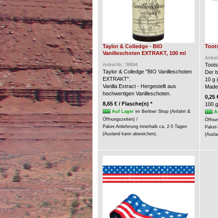
Taylor & Colledge - BIO
Toots
Vanilleschoten EXTRAKT, 100 ml
Artike
Toots
Artikel-Nr.: 58694
Taylor & Colledge "BIO Vanilleschoten
Der b
EXTRAKT".
10 g 
Vanilla Extract - Hergestellt aus
Made
hochwertigen Vanilleschoten.
0,25 
8,65 € / Flasche(n) *
100 g
Auf Lager
im Berliner Shop (Anfahrt &
A
Öffnungszeiten) /
Öffnun
Paket-Anlieferung innerhalb ca. 2-5 Tagen
Paket-
(Ausland kann abweichen).
(Ausla