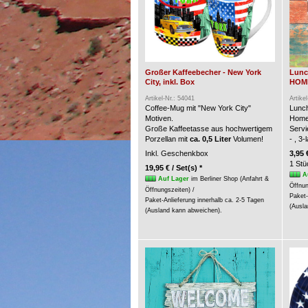
Großer Kaffeebecher - New York
Lunc
City, inkl. Box
HOME 
Artikel-Nr.: 54041
Artike
Coffee-Mug mit "New York City"
Lunch
Motiven.
Home
Große Kaffeetasse aus hochwertigem
Servi
Porzellan mit
ca. 0,5 Liter
Volumen!
- , 3
Inkl. Geschenkbox
3,95 
1 Stü
19,95 € / Set(s) *
A
Auf Lager
im Berliner Shop (Anfahrt &
Öffnun
Öffnungszeiten) /
Paket-
Paket-Anlieferung innerhalb ca. 2-5 Tagen
(Ausla
(Ausland kann abweichen).