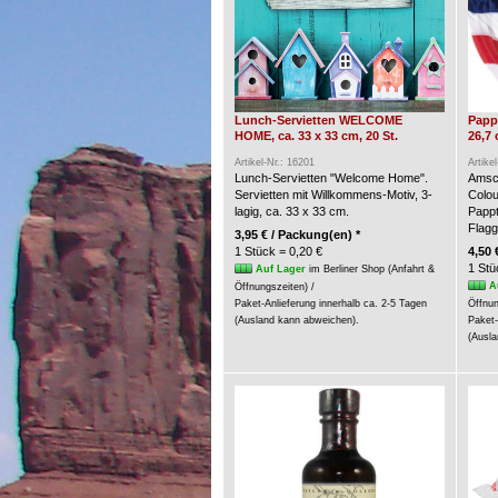
Lunch-Servietten WELCOME
Pappt
HOME, ca. 33 x 33 cm, 20 St.
26,7 
Artikel-Nr.: 16201
Artike
Lunch-Servietten "Welcome Home".
Amsca
Servietten mit Willkommens-Motiv, 3-
Colou
lagig, ca. 33 x 33 cm.
Pappt
Flagg
3,95 € / Packung(en) *
1 Stück = 0,20 €
4,50 
1 Stü
Auf Lager
im Berliner Shop (Anfahrt &
A
Öffnungszeiten) /
Paket-Anlieferung innerhalb ca. 2-5 Tagen
Öffnun
(Ausland kann abweichen).
Paket-
(Ausla