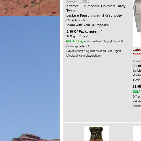
Artikel-Nr.: 15001
Kenny's - Dr Pepper® Flavored Candy
Twists.
Leckere Kauschnüre mit Kirschcola-
Geschmack.
Made with Real Dr Pepper®
3,30 € / Packung(en) *
100 g = 2,32 €
Auf Lager
im Berliner Shop (Anfahrt &
Öffnungszeiten) /
Lunc
Paket-Anlieferung innerhalb ca. 2-5 Tagen
silbe
(Ausland kann abweichen).
Artike
Lunch
aufkl
Maße:
Tiefe
23,95
A
Öffnun
Paket-
(Ausla