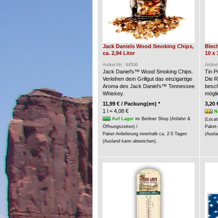
Jack Daniels Wood Smoking Chips,
Blech
ca. 2,94 Liter
10 x 
Artikel-Nr.: 44506
Artike
Jack Daniel's™ Wood Smoking Chips.
Tin P
Verleihen dem Grillgut das einzigartige
Die R
Aroma des Jack Daniel's™ Tennessee
besch
Whiskey.
möglic
11,99 € / Packung(en) *
3,20 
1 l = 4,08 €
N
Auf Lager
im Berliner Shop (Anfahrt &
(Locat
Öffnungszeiten) /
Paket-
Paket-Anlieferung innerhalb ca. 2-5 Tagen
(Ausla
(Ausland kann abweichen).