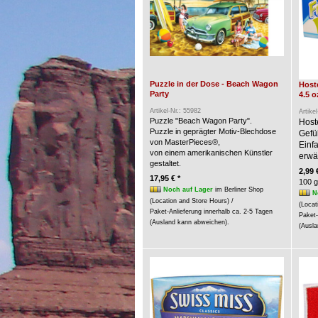
Puzzle in der Dose - Beach Wagon
Hoste
Party
4.5 o
Artikel-Nr.: 55982
Artike
Puzzle "Beach Wagon Party".
Host
Puzzle in geprägter Motiv-Blechdose
Gefü
von MasterPieces®,
Einf
von einem amerikanischen Künstler
erwär
gestaltet.
2,99 
17,95 € *
100 g
Noch auf Lager
im Berliner Shop
N
(Location and Store Hours) /
(Locat
Paket-Anlieferung innerhalb ca. 2-5 Tagen
Paket-
(Ausland kann abweichen).
(Ausla