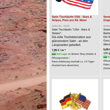
Satin Tischläufer USA - Stars &
Swee
Stripes, Preis pro lfd. Meter
Origi
Artikel-Nr.: 44183
Artike
Satin Tischläufer "USA - Stars &
Swee
Stripes".
Barbe
Die edle Tischdekoration aus
Der l
Gesc
glänzendem Satin - an den
über
Längsseiten gekettelt.
5,69 
7,95 € / m *
100 g
Auf Lager
im Berliner Shop (Anfahrt &
A
Öffnungszeiten) /
Öffnun
Paket-Anlieferung innerhalb ca. 2-5 Tagen
Paket-
(Ausland kann abweichen).
(Ausla