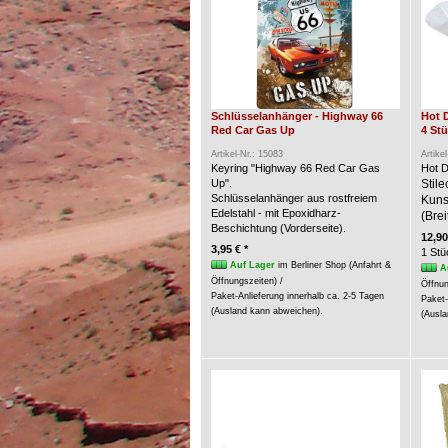
Schlüsselanhänger - Highway 66
Hot 
Red Car Gas Up
4 St
Artikel-Nr.: 15083
Artike
Keyring "Highway 66 Red Car Gas
Hot D
Up".
Stil
Schlüsselanhänger aus rostfreiem
Kunst
Edelstahl - mit Epoxidharz-
(Brei
Beschichtung (Vorderseite).
12,90
3,95 € *
1 Stü
Auf Lager
im Berliner Shop (Anfahrt &
A
Öffnungszeiten) /
Öffnun
Paket-Anlieferung innerhalb ca. 2-5 Tagen
Paket-
(Ausland kann abweichen).
(Ausla