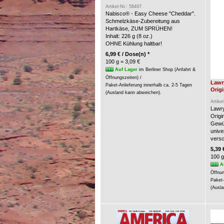
Artikel-Nr.: 58497
Nabisco® - Easy Cheese "Cheddar".
Schmelzkäse-Zubereitung aus
Hartkäse, ZUM SPRÜHEN!
Inhalt: 226 g (8 oz.)
OHNE Kühlung haltbar!
6,99 € / Dose(n) *
100 g = 3,09 €
Auf Lager
im Berliner Shop (Anfahrt &
Öffnungszeiten) /
Lawr
Paket-Anlieferung innerhalb ca. 2-5 Tagen
Origi
(Ausland kann abweichen).
Artike
Lawry
Origin
Gewür
unive
versc
5,39 
100 g
A
Öffnun
Paket-
(Ausla