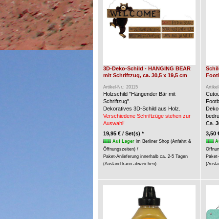
3D-Deko-Schild - HANGING BEAR
Schi
mit Schriftzug, ca. 30,5 x 19,5 cm
Foot
Artikel-Nr.: 20115
Artike
Holzschild "Hängender Bär mit
Cuto
Schriftzug".
Footb
Dekoratives 3D-Schild aus Holz.
Deko-
Verschiedene Schriftzüge stehen zur
bedru
Auswahl!
Ca.
3
19,95 € / Set(s) *
3,50 
Auf Lager
im Berliner Shop (Anfahrt &
A
Öffnungszeiten) /
Öffnun
Paket-Anlieferung innerhalb ca. 2-5 Tagen
Paket-
(Ausland kann abweichen).
(Ausla