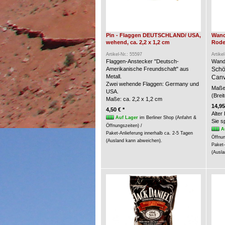
Pin - Flaggen DEUTSCHLAND/ USA,
Wand
wehend, ca. 2,2 x 1,2 cm
Rode
Artikel-Nr.: 55597
Artike
Flaggen-Anstecker "Deutsch-
Wand
Amerikanische Freundschaft" aus
Schö
Metall.
Canv
Zwei wehende Flaggen: Germany und
Maße 
USA.
(Brei
Maße: ca. 2,2 x 1,2 cm
14,95
4,50 € *
Alter
Auf Lager
im Berliner Shop (Anfahrt &
Sie 
Öffnungszeiten) /
A
Paket-Anlieferung innerhalb ca. 2-5 Tagen
Öffnun
(Ausland kann abweichen).
Paket-
(Ausla