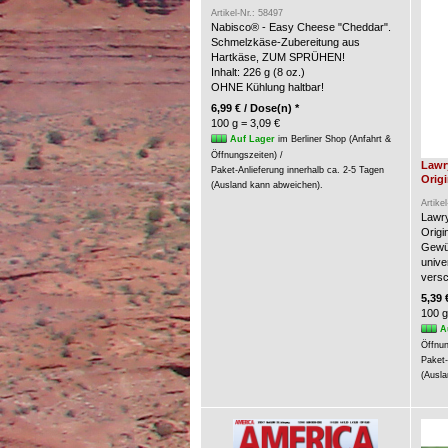
Artikel-Nr.: 58497
Nabisco® - Easy Cheese "Cheddar".
Schmelzkäse-Zubereitung aus
Hartkäse, ZUM SPRÜHEN!
Inhalt: 226 g (8 oz.)
OHNE Kühlung haltbar!
6,99 € / Dose(n) *
100 g = 3,09 €
Auf Lager
im Berliner Shop (Anfahrt &
Öffnungszeiten) /
Lawr
Paket-Anlieferung innerhalb ca. 2-5 Tagen
Origi
(Ausland kann abweichen).
Artike
Lawry
Origin
Gewür
unive
versc
5,39 
100 g
A
Öffnun
Paket-
(Ausla