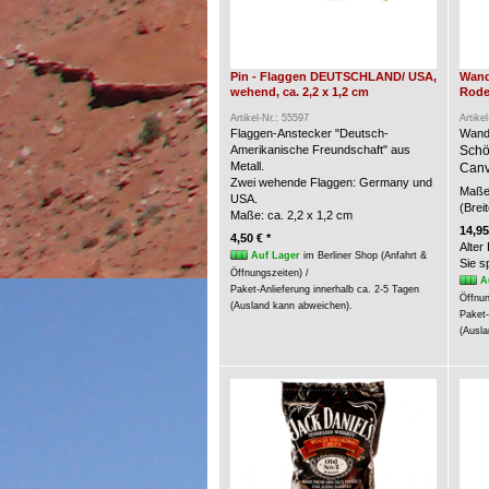
Pin - Flaggen DEUTSCHLAND/ USA,
Wand
wehend, ca. 2,2 x 1,2 cm
Rode
Artikel-Nr.: 55597
Artike
Flaggen-Anstecker "Deutsch-
Wand
Amerikanische Freundschaft" aus
Schö
Metall.
Canv
Zwei wehende Flaggen: Germany und
Maße 
USA.
(Brei
Maße: ca. 2,2 x 1,2 cm
14,95
4,50 € *
Alter
Auf Lager
im Berliner Shop (Anfahrt &
Sie 
Öffnungszeiten) /
A
Paket-Anlieferung innerhalb ca. 2-5 Tagen
Öffnun
(Ausland kann abweichen).
Paket-
(Ausla