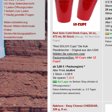
ICE 
US-Shop Seitenübersicht
Blast
? Laden-Öffnungszeiten
24 z
? Anfahrt zum Laden
Wint
? Häufig gestellte Fragen
? Zahlungsmöglichkeiten
2,99 
Widerrufsbelehrung
Alter
Muster-Widerrufsformular
100 g
Online-
Sie 
Red Solo Cold Drink Cups, 16 oz,
Streitschlichtungsplattform
N
473 ml, 50 Stück
(Menge: 50 Red Solo
Kontaktformular
(Locat
Cups)
Paket-
(Ausla
"Red SOLO® Cups" Die Kult-
Plastikbecher - Original aus den USA!
Wählen Sie zwischen zwei
Packungsgrößen:
50 Cups
oder
12
Cups
!
ab
3,85 € / Packung(en) *
Alter Preis
10,95 €
1 Stück = 0,08 €
Sie sparen
7,10 €
Auf Lager
im Berliner Shop (Anfahrt &
Öffnungszeiten) /
Paket-Anlieferung innerhalb ca. 2-5 Tagen
(Ausland kann abweichen).
Nabisco - Easy Cheese CHEDDAR,
226 g, 8 oz.