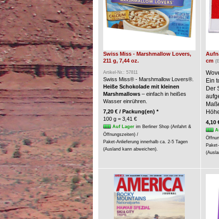
Swiss Miss - Marshmallow Lovers,
Aufnä
211 g, 7,44 oz.
cm
(
Wove
Artikel-Nr.: 57811
Swiss Miss® - Marshmallow Lovers®.
Ein t
Heiße Schokolade mit kleinen
Der 
Marshmallows
– einfach in heißes
aufg
Wasser einrühren.
Maße:
7,20 € / Packung(en) *
Höhe
100 g = 3,41 €
4,10 
Auf Lager
im Berliner Shop (Anfahrt &
A
Öffnungszeiten) /
Öffnun
Paket-Anlieferung innerhalb ca. 2-5 Tagen
Paket-
(Ausland kann abweichen).
(Ausla