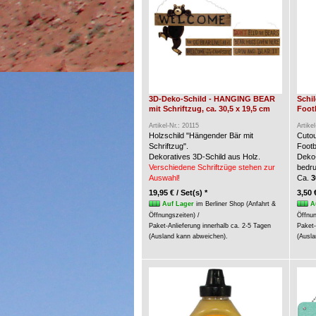
3D-Deko-Schild - HANGING BEAR
Schi
mit Schriftzug, ca. 30,5 x 19,5 cm
Foot
Artikel-Nr.: 20115
Artike
Holzschild "Hängender Bär mit
Cuto
Schriftzug".
Footb
Dekoratives 3D-Schild aus Holz.
Deko-
Verschiedene Schriftzüge stehen zur
bedru
Auswahl!
Ca.
3
19,95 € / Set(s) *
3,50 
Auf Lager
im Berliner Shop (Anfahrt &
A
Öffnungszeiten) /
Öffnun
Paket-Anlieferung innerhalb ca. 2-5 Tagen
Paket-
(Ausland kann abweichen).
(Ausla