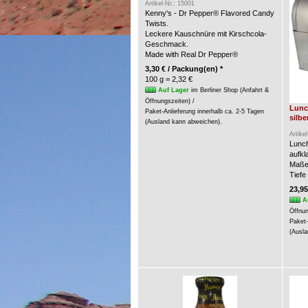
Artikel-Nr.: 15001
Kenny's - Dr Pepper® Flavored Candy
Twists.
Leckere Kauschnüre mit Kirschcola-
Geschmack.
Made with Real Dr Pepper®
3,30 € / Packung(en) *
100 g = 2,32 €
Auf Lager
im Berliner Shop (Anfahrt &
Öffnungszeiten) /
Lunc
Paket-Anlieferung innerhalb ca. 2-5 Tagen
silbe
(Ausland kann abweichen).
Artike
Lunch
aufkl
Maße:
Tiefe
23,95
A
Öffnun
Paket-
(Ausla