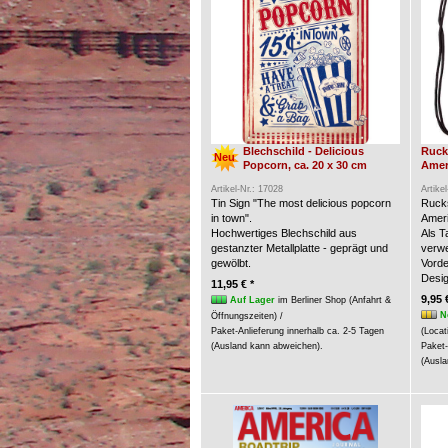
Blechschild - Delicious
Ruck
Neu
Popcorn, ca. 20 x 30 cm
Amer
Artikel-Nr.: 17028
Artike
Tin Sign "The most delicious popcorn
Rucks
in town".
Ameri
Hochwertiges Blechschild aus
Als 
gestanzter Metallplatte - geprägt und
verw
gewölbt.
Vorde
Desig
11,95 € *
9,95 
Auf Lager
im Berliner Shop (Anfahrt &
N
Öffnungszeiten) /
Paket-Anlieferung innerhalb ca. 2-5 Tagen
(Locat
(Ausland kann abweichen).
Paket-
(Ausla