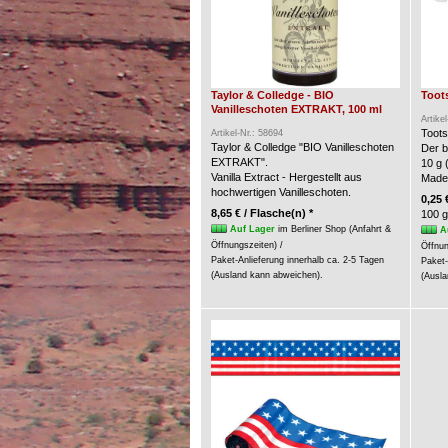
Taylor & Colledge - BIO
Toots
Vanilleschoten EXTRAKT, 100 ml
Artike
Toots
Artikel-Nr.: 58694
Taylor & Colledge "BIO Vanilleschoten
Der b
EXTRAKT".
10 g 
Vanilla Extract - Hergestellt aus
Made
hochwertigen Vanilleschoten.
0,25 
8,65 € / Flasche(n) *
100 g
Auf Lager
im Berliner Shop (Anfahrt &
A
Öffnungszeiten) /
Öffnun
Paket-Anlieferung innerhalb ca. 2-5 Tagen
Paket-
(Ausland kann abweichen).
(Ausla