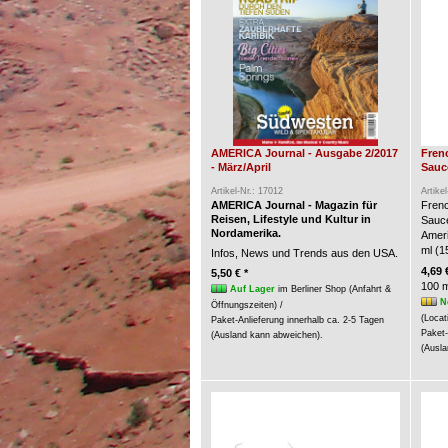
AMERICA Journal - Ausgabe 2/2017
Fren
- März/April
Sauce
Artikel-Nr.: 17012
Artike
AMERICA Journal - Magazin für
Frenc
Reisen, Lifestyle und Kultur in
Sauc
Nordamerika.
Ameri
ml (15
Infos, News und Trends aus den USA.
4,69 
5,50 € *
100 m
Auf Lager
im Berliner Shop (Anfahrt &
N
Öffnungszeiten) /
(Locat
Paket-Anlieferung innerhalb ca. 2-5 Tagen
Paket-
(Ausland kann abweichen).
(Ausla