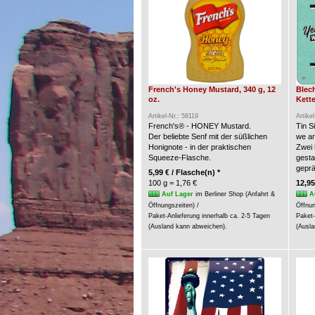
French's Honey Mustard, 340 g, 12
Blec
oz.
Kette
Artikel-Nr.: 58119
Artike
French's® - HONEY Mustard.
Tin S
Der beliebte Senf mit der süßlichen
we a
Honignote - in der praktischen
Zwei 
Squeeze-Flasche.
gesta
geprä
5,99 € / Flasche(n) *
100 g = 1,76 €
12,95
Auf Lager
im Berliner Shop (Anfahrt &
A
Öffnungszeiten) /
Öffnun
Paket-Anlieferung innerhalb ca. 2-5 Tagen
Paket-
(Ausland kann abweichen).
(Ausla