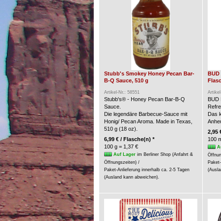
Stubb's Smokey Honey Pecan Bar-
BUD 
B-Q Sauce, 510 g
Flasc
Artikel-Nr.: 58551
Artike
Stubb's® - Honey Pecan Bar-B-Q
BUD 
Sauce.
Refre
Die legendäre Barbecue-Sauce mit
Das k
Honig/ Pecan Aroma. Made in Texas,
Anheu
510 g (18 oz).
2,95 
6,99 € / Flasche(n) *
100 m
100 g = 1,37 €
A
Auf Lager
im Berliner Shop (Anfahrt &
Öffnun
Öffnungszeiten) /
Paket-
Paket-Anlieferung innerhalb ca. 2-5 Tagen
(Ausla
(Ausland kann abweichen).