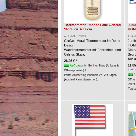
Thermometer - Moose Lake General
Jumb
Store, ca. 43,7 cm
HOME
Artikel-Nr.: 20039
Artike
Großes Metall-Thermometer im Retro-
Jumb
Design.
HOME
Wandthermometer mit Fahrenheit- und
Die p
Celsius Skala.
Begrü
Ausla
26,95 € *
11,85
Auf Lager
im Berliner Shop (Anfahrt &
1 m² 
Öffnungszeiten) /
A
Paket-Anlieferung innerhalb ca. 2-5 Tagen
(Ausland kann abweichen).
Öffnun
Paket-
(Ausla