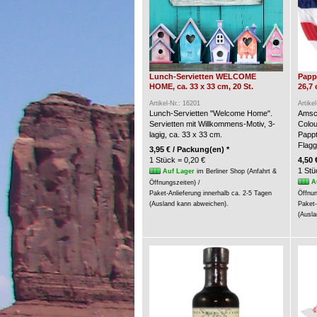
Lunch-Servietten WELCOME
Pappt
HOME, ca. 33 x 33 cm, 20 St.
26,7 
Artikel-Nr.: 16201
Artike
Lunch-Servietten "Welcome Home".
Amsca
Servietten mit Willkommens-Motiv, 3-
Colou
lagig, ca. 33 x 33 cm.
Pappt
Flagg
3,95 € / Packung(en) *
1 Stück = 0,20 €
4,50 
1 Stü
Auf Lager
im Berliner Shop (Anfahrt &
A
Öffnungszeiten) /
Paket-Anlieferung innerhalb ca. 2-5 Tagen
Öffnun
(Ausland kann abweichen).
Paket-
(Ausla