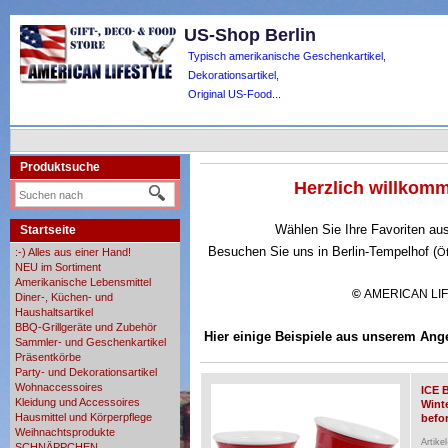
US-Shop Berlin
Typisch amerikanische Geschenkartikel,
Dekorationsartikel,
Original US-Food...
Produktsuche
Herzlich willko
Wählen Sie Ihre Favoriten au
Startseite
Besuchen Sie uns in Berlin-Tempelhof (
:-) Alles aus einer Hand!
Ö
NEU im Sortiment
Amerikanische Lebensmittel
©
AMERICAN LI
Diner-, Küchen- und
Haushaltsartikel
BBQ-Grillgeräte und Zubehör
Hier einige Beispiele aus unserem Ang
Sammler- und Geschenkartikel
Präsentkörbe
Party- und Dekorationsartikel
Wohnaccessoires
ICE 
Kleidung und Accessoires
Wint
Hausmittel und Körperpflege
befor
Weihnachtsprodukte
Artike
SCHNÄPPCHEN