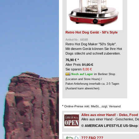
Retro Hot Dog Gerät - 50's Style
Artikel-Nr.: 44048
Retro Hot Dog Maker "50's Style".
Mit diesem Gerät können Sie Ihre Hot
Dogs stilecht und schnell zubereiten.
76,90 € *
Alter Preis
84,90 €
Sie sparen
8,00 €
Noch auf Lager
im Berliner Shop
(Location and Store Hours) /
Paket-Anlieferung innerhalb ca. 2-5 Tagen
(Ausland kann abweichen).
*
Online-Preise inkl. MwSt., zzgl. Versand
Alles aus einer Hand! - Deko, Foo
Alles aus einer Hand - Geschenke, Dek
© AMERICAN LIFESTYLE US-Shop Be
??? FAQ ???