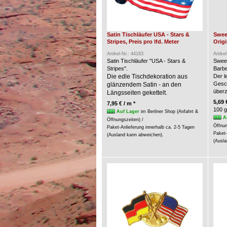
Satin Tischläufer USA - Stars &
Swee
Stripes, Preis pro lfd. Meter
Origi
Artikel-Nr.: 44183
Artike
Satin Tischläufer "USA - Stars &
Swee
Stripes".
Barbe
Die edle Tischdekoration aus
Der l
Gesc
glänzendem Satin - an den
über
Längsseiten gekettelt.
5,69 
7,95 € / m *
100 g
Auf Lager
im Berliner Shop (Anfahrt &
A
Öffnungszeiten) /
Öffnun
Paket-Anlieferung innerhalb ca. 2-5 Tagen
Paket-
(Ausland kann abweichen).
(Ausla