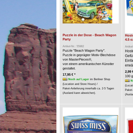
Puzzle in der Dose - Beach Wagon
Hoste
Party
4.5 o
Artikel-Nr.: 55982
Artike
Puzzle "Beach Wagon Party".
Host
Puzzle in geprägter Motiv-Blechdose
Gefü
von MasterPieces®,
Einf
von einem amerikanischen Künstler
erwär
gestaltet.
2,99 
17,95 € *
100 g
Noch auf Lager
im Berliner Shop
N
(Location and Store Hours) /
(Locat
Paket-Anlieferung innerhalb ca. 2-5 Tagen
Paket-
(Ausland kann abweichen).
(Ausla