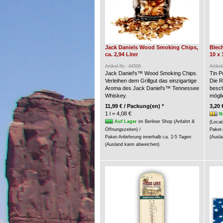
Jack Daniels Wood Smoking Chips,
Blech
ca. 2,94 Liter
10 x 
Artikel-Nr.: 44506
Artike
Jack Daniel's™ Wood Smoking Chips.
Tin P
Verleihen dem Grillgut das einzigartige
Die R
Aroma des Jack Daniel's™ Tennessee
besch
Whiskey.
möglic
11,99 € / Packung(en) *
3,20 
1 l = 4,08 €
N
Auf Lager
im Berliner Shop (Anfahrt &
(Locat
Öffnungszeiten) /
Paket-
Paket-Anlieferung innerhalb ca. 2-5 Tagen
(Ausla
(Ausland kann abweichen).