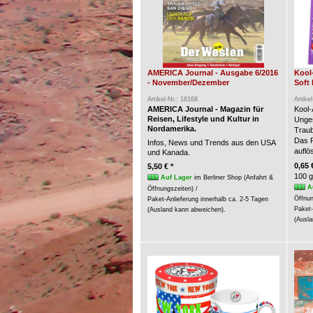
AMERICA Journal - Ausgabe 6/2016
Kool
- November/Dezember
Soft 
Artikel-Nr.: 16168
Artike
AMERICA Journal - Magazin für
Kool-
Reisen, Lifestyle und Kultur in
Unges
Nordamerika.
Trau
Das P
Infos, News und Trends aus den USA
auflö
und Kanada.
0,65 
5,50 € *
100 g
Auf Lager
im Berliner Shop (Anfahrt &
A
Öffnungszeiten) /
Öffnun
Paket-Anlieferung innerhalb ca. 2-5 Tagen
Paket-
(Ausland kann abweichen).
(Ausla