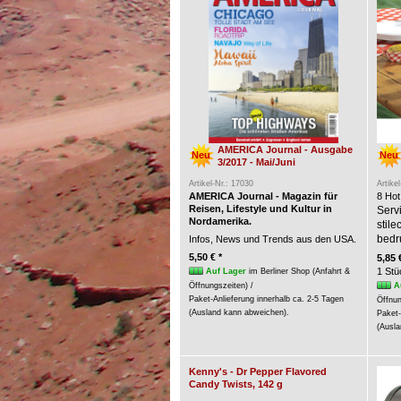
AMERICA Journal - Ausgabe
Neu
Neu
3/2017 - Mai/Juni
Artikel-Nr.: 17030
Artike
AMERICA Journal - Magazin für
8 Hot
Reisen, Lifestyle und Kultur in
Servi
Nordamerika.
stil
bedr
Infos, News und Trends aus den USA.
5,50 € *
5,85 
1 Stü
Auf Lager
im Berliner Shop (Anfahrt &
A
Öffnungszeiten) /
Paket-Anlieferung innerhalb ca. 2-5 Tagen
Öffnun
(Ausland kann abweichen).
Paket-
(Ausla
Kenny's - Dr Pepper Flavored
Candy Twists, 142 g