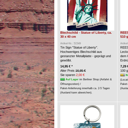
Blechschild - Statue of Liberty, ca.
REES
30 x 40 cm
510 g
Artikel-Nr.: 51549
Artike
Tin Sign "Statue of Liberty".
REES
Hochwertiges Blechschild aus
Lecke
gestanzter Metallplatte - geprägt und
dem G
gewölbt.
Erdn
14,95 € *
7,29 
Alter Preis
16,95 €
100 g
Sie sparen
2,00 €
N
Auf Lager
im Berliner Shop (Anfahrt &
(Locat
Öffnungszeiten) /
Paket-
Paket-Anlieferung innerhalb ca. 2-5 Tagen
(Ausla
(Ausland kann abweichen).