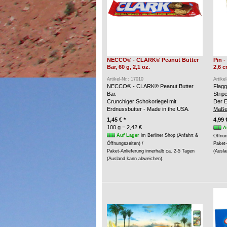
NECCO® - CLARK® Peanut Butter
Pin 
Bar, 60 g, 2,1 oz.
2,6 
Artikel-Nr.: 17010
Artike
NECCO® - CLARK® Peanut Butter
Flagg
Bar.
Strip
Crunchiger Schokoriegel mit
Der E
Erdnussbutter - Made in the USA.
Maße
1,45 € *
4,99 
100 g = 2,42 €
A
Auf Lager
im Berliner Shop (Anfahrt &
Öffnun
Öffnungszeiten) /
Paket-
Paket-Anlieferung innerhalb ca. 2-5 Tagen
(Ausla
(Ausland kann abweichen).