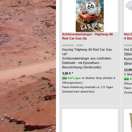
Schlüsselanhänger - Highway 66
Hot 
Red Car Gas Up
4 St
Artikel-Nr.: 15083
Artike
Keyring "Highway 66 Red Car Gas
Hot D
Up".
Stil
Schlüsselanhänger aus rostfreiem
Kunst
Edelstahl - mit Epoxidharz-
(Brei
Beschichtung (Vorderseite).
12,90
3,95 € *
1 Stü
Auf Lager
im Berliner Shop (Anfahrt &
A
Öffnungszeiten) /
Öffnun
Paket-Anlieferung innerhalb ca. 2-5 Tagen
Paket-
(Ausland kann abweichen).
(Ausla