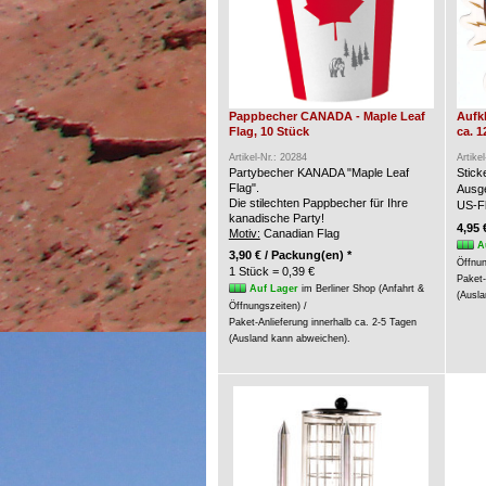
Pappbecher CANADA - Maple Leaf
Aufk
Flag, 10 Stück
ca. 1
Artikel-Nr.: 20284
Artike
Partybecher KANADA "Maple Leaf
Stic
Flag".
Ausge
Die stilechten Pappbecher für Ihre
US-Fl
kanadische Party!
4,95 
Motiv:
Canadian Flag
A
3,90 € / Packung(en) *
Öffnun
1 Stück = 0,39 €
Paket-
Auf Lager
im Berliner Shop (Anfahrt &
(Ausla
Öffnungszeiten) /
Paket-Anlieferung innerhalb ca. 2-5 Tagen
(Ausland kann abweichen).