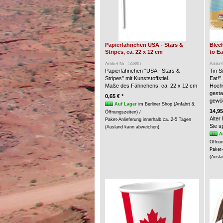
Papierfähnchen USA - Stars &
Blech
Stripes, ca. 22 x 12 cm
to Ea
Artikel-Nr.: 55895
Artike
Papierfähnchen "USA - Stars &
Tin S
Stripes" mit Kunststoffstiel.
Eat!".
Maße des Fähnchens: ca. 22 x 12 cm
Hochw
gesta
0,65 € *
gewöl
Auf Lager
im Berliner Shop (Anfahrt &
14,95
Öffnungszeiten) /
Alter
Paket-Anlieferung innerhalb ca. 2-5 Tagen
Sie 
(Ausland kann abweichen).
A
Öffnun
Paket-
(Ausla