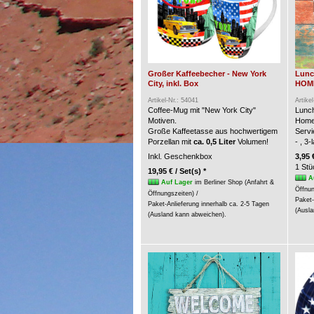
Großer Kaffeebecher - New York
Lunc
City, inkl. Box
HOME 
Artikel-Nr.: 54041
Artike
Coffee-Mug mit "New York City"
Lunch
Motiven.
Home
Große Kaffeetasse aus hochwertigem
Servi
Porzellan mit
ca. 0,5 Liter
Volumen!
- , 3
Inkl. Geschenkbox
3,95 
1 Stü
19,95 € / Set(s) *
A
Auf Lager
im Berliner Shop (Anfahrt &
Öffnun
Öffnungszeiten) /
Paket-
Paket-Anlieferung innerhalb ca. 2-5 Tagen
(Ausla
(Ausland kann abweichen).