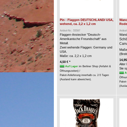
Pin - Flaggen DEUTSCHLAND/ USA,
Wand
wehend, ca. 2,2 x 1,2 cm
Rode
Artikel-Nr.: 55597
Artike
Flaggen-Anstecker "Deutsch-
Wand
Amerikanische Freundschaft" aus
Schö
Metall.
Canv
Zwei wehende Flaggen: Germany und
Maße 
USA.
(Brei
Maße: ca. 2,2 x 1,2 cm
14,95
4,50 € *
Alter
Auf Lager
im Berliner Shop (Anfahrt &
Sie 
Öffnungszeiten) /
A
Paket-Anlieferung innerhalb ca. 2-5 Tagen
Öffnun
(Ausland kann abweichen).
Paket-
(Ausla