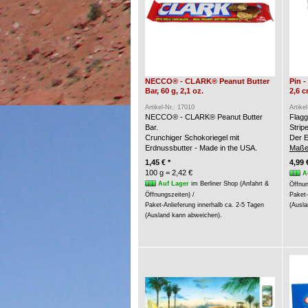
NECCO® - CLARK® Peanut Butter
Pin 
Bar, 60 g, 2,1 oz.
2,6 
Artikel-Nr.: 17010
Artike
NECCO® - CLARK® Peanut Butter
Flagg
Bar.
Strip
Crunchiger Schokoriegel mit
Der E
Erdnussbutter - Made in the USA.
Maße
1,45 € *
4,99 
100 g = 2,42 €
A
Auf Lager
im Berliner Shop (Anfahrt &
Öffnun
Öffnungszeiten) /
Paket-
Paket-Anlieferung innerhalb ca. 2-5 Tagen
(Ausla
(Ausland kann abweichen).