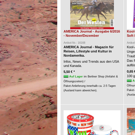
AMERICA Journal - Ausgabe 6/2016
Kool
- November/Dezember
Soft 
Artikel-Nr.: 16168
Artike
AMERICA Journal - Magazin für
Kool-
Reisen, Lifestyle und Kultur in
Unges
Nordamerika.
Trau
Das P
Infos, News und Trends aus den USA
auflö
und Kanada.
0,65 
5,50 € *
100 g
Auf Lager
im Berliner Shop (Anfahrt &
A
Öffnungszeiten) /
Öffnun
Paket-Anlieferung innerhalb ca. 2-5 Tagen
Paket-
(Ausland kann abweichen).
(Ausla