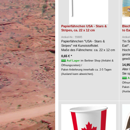
Papierfähnchen USA - Stars &
Blech
Stripes, ca. 22 x 12 cm
to Ea
Artikel-Nr.: 55895
Artike
Papierfähnchen "USA - Stars &
Tin S
Stripes" mit Kunststoffstiel.
Eat!".
Maße des Fähnchens: ca. 22 x 12 cm
Hochw
gesta
0,65 € *
gewöl
Auf Lager
im Berliner Shop (Anfahrt &
14,95
Öffnungszeiten) /
Alter
Paket-Anlieferung innerhalb ca. 2-5 Tagen
Sie 
(Ausland kann abweichen).
A
Öffnun
Paket-
(Ausla