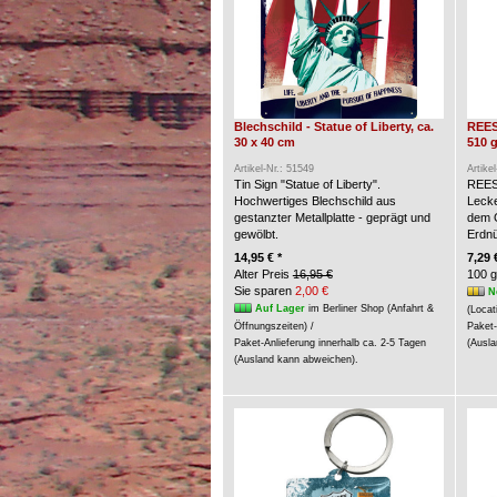
Blechschild - Statue of Liberty, ca.
REES
30 x 40 cm
510 g
Artikel-Nr.: 51549
Artike
Tin Sign "Statue of Liberty".
REES
Hochwertiges Blechschild aus
Lecke
gestanzter Metallplatte - geprägt und
dem G
gewölbt.
Erdn
14,95 € *
7,29 
Alter Preis
16,95 €
100 g
Sie sparen
2,00 €
N
Auf Lager
im Berliner Shop (Anfahrt &
(Locat
Öffnungszeiten) /
Paket-
Paket-Anlieferung innerhalb ca. 2-5 Tagen
(Ausla
(Ausland kann abweichen).