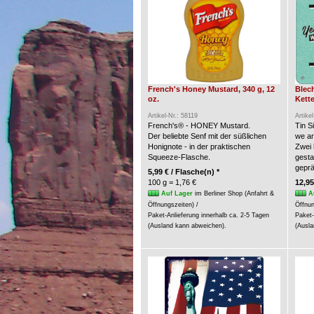
French's Honey Mustard, 340 g, 12
Blec
oz.
Kette
Artikel-Nr.: 58119
Artike
French's® - HONEY Mustard.
Tin S
Der beliebte Senf mit der süßlichen
we a
Honignote - in der praktischen
Zwei 
Squeeze-Flasche.
gesta
geprä
5,99 € / Flasche(n) *
100 g = 1,76 €
12,95
Auf Lager
im Berliner Shop (Anfahrt &
A
Öffnungszeiten) /
Öffnun
Paket-Anlieferung innerhalb ca. 2-5 Tagen
Paket-
(Ausland kann abweichen).
(Ausla