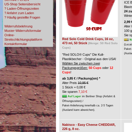
ICE 
US-Shop Seitenübersicht
Blast
? Laden-Öffnungszeiten
24 z
? Anfahrt zum Laden
Wint
? Häufig gestellte Fragen
? Zahlungsmöglichkeiten
2,99 
Widerrufsbelehrung
Alter
Muster-Widerrufsformular
100 g
Online-
Sie 
Red Solo Cold Drink Cups, 16 oz,
Streitschlichtungsplattform
N
473 ml, 50 Stück
(Menge: 50 Red Solo
Kontaktformular
(Locat
Cups)
Paket-
(Ausla
"Red SOLO® Cups" Die Kult-
Plastikbecher - Original aus den USA!
Wählen Sie zwischen zwei
Packungsgrößen:
50 Cups
oder
12
Cups
!
ab
3,85 € / Packung(en) *
Alter Preis
10,95 €
1 Stück = 0,08 €
Sie sparen
7,10 €
Auf Lager
im Berliner Shop (Anfahrt &
Öffnungszeiten) /
Paket-Anlieferung innerhalb ca. 2-5 Tagen
(Ausland kann abweichen).
Nabisco - Easy Cheese CHEDDAR,
226 g, 8 oz.