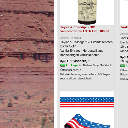
Taylor & Colledge - BIO
Toots
Vanilleschoten EXTRAKT, 100 ml
Artike
Toots
Artikel-Nr.: 58694
Taylor & Colledge "BIO Vanilleschoten
Der b
EXTRAKT".
10 g 
Vanilla Extract - Hergestellt aus
Made
hochwertigen Vanilleschoten.
0,25 
8,65 € / Flasche(n) *
100 g
Auf Lager
im Berliner Shop (Anfahrt &
A
Öffnungszeiten) /
Öffnun
Paket-Anlieferung innerhalb ca. 2-5 Tagen
Paket-
(Ausland kann abweichen).
(Ausla