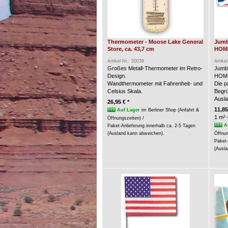
Thermometer - Moose Lake General
Jumb
Store, ca. 43,7 cm
HOME
Artikel-Nr.: 20039
Artike
Großes Metall-Thermometer im Retro-
Jumb
Design.
HOME
Wandthermometer mit Fahrenheit- und
Die p
Celsius Skala.
Begrü
Ausla
26,95 € *
11,85
Auf Lager
im Berliner Shop (Anfahrt &
1 m² 
Öffnungszeiten) /
A
Paket-Anlieferung innerhalb ca. 2-5 Tagen
(Ausland kann abweichen).
Öffnun
Paket-
(Ausla