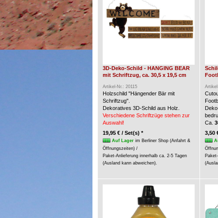
3D-Deko-Schild - HANGING BEAR
Schi
mit Schriftzug, ca. 30,5 x 19,5 cm
Foot
Artikel-Nr.: 20115
Artike
Holzschild "Hängender Bär mit
Cuto
Schriftzug".
Footb
Dekoratives 3D-Schild aus Holz.
Deko-
Verschiedene Schriftzüge stehen zur
bedru
Auswahl!
Ca.
3
19,95 € / Set(s) *
3,50 
Auf Lager
im Berliner Shop (Anfahrt &
A
Öffnungszeiten) /
Öffnun
Paket-Anlieferung innerhalb ca. 2-5 Tagen
Paket-
(Ausland kann abweichen).
(Ausla