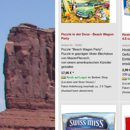
Puzzle in der Dose - Beach Wagon
Hoste
Party
4.5 o
Artikel-Nr.: 55982
Artike
Puzzle "Beach Wagon Party".
Host
Puzzle in geprägter Motiv-Blechdose
Gefü
von MasterPieces®,
Einf
von einem amerikanischen Künstler
erwär
gestaltet.
2,99 
17,95 € *
100 g
Noch auf Lager
im Berliner Shop
N
(Location and Store Hours) /
(Locat
Paket-Anlieferung innerhalb ca. 2-5 Tagen
Paket-
(Ausland kann abweichen).
(Ausla