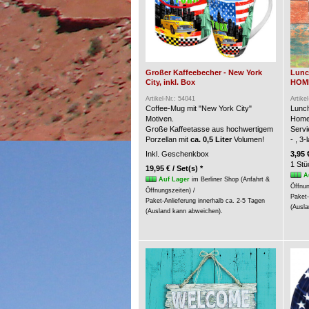
Großer Kaffeebecher - New York
Lunc
City, inkl. Box
HOME 
Artikel-Nr.: 54041
Artike
Coffee-Mug mit "New York City"
Lunch
Motiven.
Home
Große Kaffeetasse aus hochwertigem
Servi
Porzellan mit
ca. 0,5 Liter
Volumen!
- , 3
Inkl. Geschenkbox
3,95 
1 Stü
19,95 € / Set(s) *
A
Auf Lager
im Berliner Shop (Anfahrt &
Öffnun
Öffnungszeiten) /
Paket-
Paket-Anlieferung innerhalb ca. 2-5 Tagen
(Ausla
(Ausland kann abweichen).