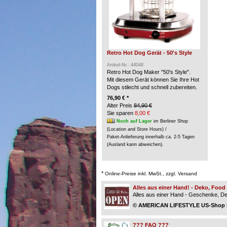
Retro Hot Dog Gerät - 50's Style
Artikel-Nr.: 44048
Retro Hot Dog Maker "50's Style".
Mit diesem Gerät können Sie Ihre Hot
Dogs stilecht und schnell zubereiten.
76,90 € *
Alter Preis
84,90 €
Sie sparen
8,00 €
Noch auf Lager
im Berliner Shop
(Location and Store Hours) /
Paket-Anlieferung innerhalb ca. 2-5 Tagen
(Ausland kann abweichen).
*
Online-Preise inkl. MwSt., zzgl. Versand
Alles aus einer Hand! - Deko, Foo
Alles aus einer Hand - Geschenke, Dek
© AMERICAN LIFESTYLE US-Shop Be
??? FAQ ???