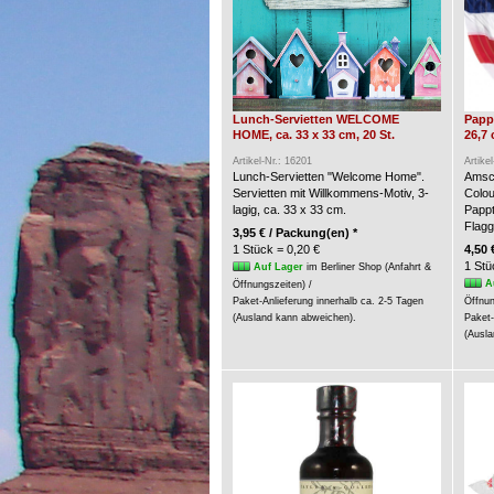
Lunch-Servietten WELCOME
Pappt
HOME, ca. 33 x 33 cm, 20 St.
26,7 
Artikel-Nr.: 16201
Artike
Lunch-Servietten "Welcome Home".
Amsca
Servietten mit Willkommens-Motiv, 3-
Colou
lagig, ca. 33 x 33 cm.
Pappt
Flagg
3,95 € / Packung(en) *
1 Stück = 0,20 €
4,50 
1 Stü
Auf Lager
im Berliner Shop (Anfahrt &
A
Öffnungszeiten) /
Paket-Anlieferung innerhalb ca. 2-5 Tagen
Öffnun
(Ausland kann abweichen).
Paket-
(Ausla