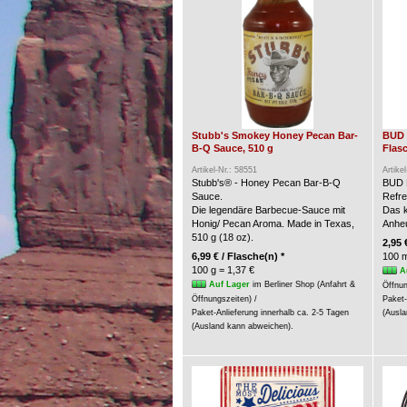
Stubb's Smokey Honey Pecan Bar-
BUD 
B-Q Sauce, 510 g
Flasc
Artikel-Nr.: 58551
Artike
Stubb's® - Honey Pecan Bar-B-Q
BUD 
Sauce.
Refre
Die legendäre Barbecue-Sauce mit
Das k
Honig/ Pecan Aroma. Made in Texas,
Anheu
510 g (18 oz).
2,95 
6,99 € / Flasche(n) *
100 m
100 g = 1,37 €
A
Auf Lager
im Berliner Shop (Anfahrt &
Öffnun
Öffnungszeiten) /
Paket-
Paket-Anlieferung innerhalb ca. 2-5 Tagen
(Ausla
(Ausland kann abweichen).