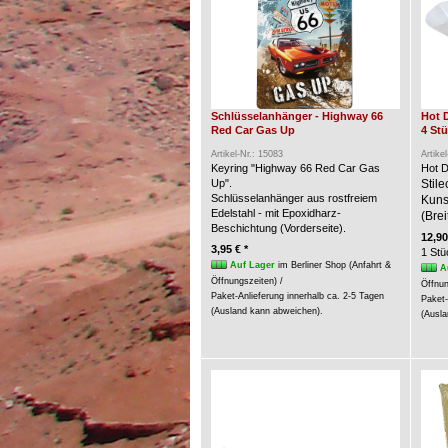
Schlüsselanhänger - Highway 66
Hot 
Red Car Gas Up
4 St
Artikel-Nr.: 15083
Artike
Keyring "Highway 66 Red Car Gas
Hot D
Up".
Stil
Schlüsselanhänger aus rostfreiem
Kunst
Edelstahl - mit Epoxidharz-
(Brei
Beschichtung (Vorderseite).
12,90
3,95 € *
1 Stü
Auf Lager
im Berliner Shop (Anfahrt &
A
Öffnungszeiten) /
Öffnun
Paket-Anlieferung innerhalb ca. 2-5 Tagen
Paket-
(Ausland kann abweichen).
(Ausla