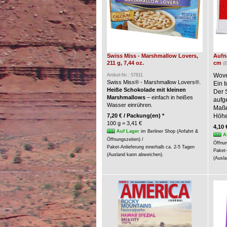
Swiss Miss - Marshmallow Lovers,
Aufnä
211 g, 7,44 oz.
cm
(
Wove
Artikel-Nr.: 57811
Swiss Miss® - Marshmallow Lovers®.
Ein t
Heiße Schokolade mit kleinen
Der 
Marshmallows
– einfach in heißes
aufg
Wasser einrühren.
Maße:
7,20 € / Packung(en) *
Höhe
100 g = 3,41 €
4,10 
Auf Lager
im Berliner Shop (Anfahrt &
A
Öffnungszeiten) /
Öffnun
Paket-Anlieferung innerhalb ca. 2-5 Tagen
Paket-
(Ausland kann abweichen).
(Ausla