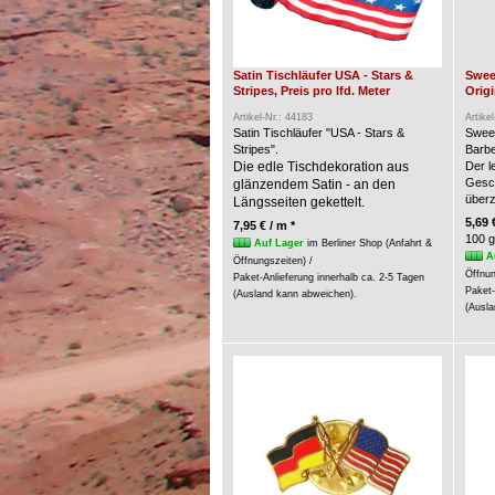
Satin Tischläufer USA - Stars &
Swee
Stripes, Preis pro lfd. Meter
Origi
Artikel-Nr.: 44183
Artike
Satin Tischläufer "USA - Stars &
Swee
Stripes".
Barbe
Die edle Tischdekoration aus
Der l
Gesc
glänzendem Satin - an den
über
Längsseiten gekettelt.
5,69 
7,95 € / m *
100 g
Auf Lager
im Berliner Shop (Anfahrt &
A
Öffnungszeiten) /
Öffnun
Paket-Anlieferung innerhalb ca. 2-5 Tagen
Paket-
(Ausland kann abweichen).
(Ausla