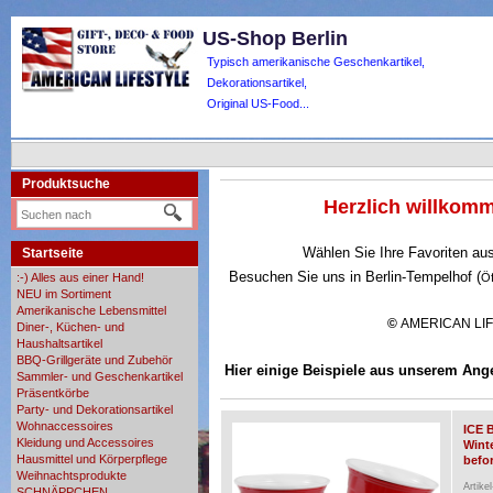
US-Shop Berlin
Typisch amerikanische Geschenkartikel,
Dekorationsartikel,
Original US-Food...
Produktsuche
Herzlich willko
Wählen Sie Ihre Favoriten au
Startseite
Besuchen Sie uns in Berlin-Tempelhof (
:-) Alles aus einer Hand!
Ö
NEU im Sortiment
Amerikanische Lebensmittel
©
AMERICAN LI
Diner-, Küchen- und
Haushaltsartikel
BBQ-Grillgeräte und Zubehör
Hier einige Beispiele aus unserem Ang
Sammler- und Geschenkartikel
Präsentkörbe
Party- und Dekorationsartikel
Wohnaccessoires
ICE 
Kleidung und Accessoires
Wint
Hausmittel und Körperpflege
befor
Weihnachtsprodukte
Artike
SCHNÄPPCHEN