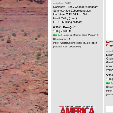
Artikel-Nr.: 58497
Nabisco® - Easy Cheese "Cheddar".
Schmelzkäse-Zubereitung aus
Hartkäse, ZUM SPRÜHEN!
Inhalt: 226 g (8 oz.)
OHNE Kühlung haltbar!
6,99 € / Dose(n) *
100 g = 3,09 €
Auf Lager
im Berliner Shop (Anfahrt &
Öffnungszeiten) /
Lawr
Paket-Anlieferung innerhalb ca. 2-5 Tagen
Origi
(Ausland kann abweichen).
Artike
Lawry
Origin
Gewür
unive
versc
5,39 
100 g
A
Öffnun
Paket-
(Ausla