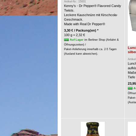
Artikel-Nr.: 15001
Kenny's - Dr Pepper® Flavored Candy
Twists.
Leckere Kauschnüre mit Kirschcola-
Geschmack.
Made with Real Dr Pepper®
3,30 € / Packung(en) *
100 g = 2,32 €
Auf Lager
im Berliner Shop (Anfahrt &
Öffnungszeiten) /
Lunc
Paket-Anlieferung innerhalb ca. 2-5 Tagen
silbe
(Ausland kann abweichen).
Artike
Lunch
aufkl
Maße:
Tiefe
23,95
A
Öffnun
Paket-
(Ausla