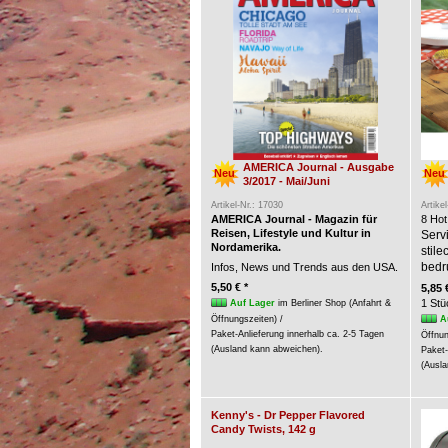
AMERICA Journal - Ausgabe
Neu
Neu
3/2017 - Mai/Juni
Artikel-Nr.: 17030
Artike
AMERICA Journal - Magazin für
8 Hot
Reisen, Lifestyle und Kultur in
Servi
Nordamerika.
stil
bedr
Infos, News und Trends aus den USA.
5,50 € *
5,85 
1 Stü
Auf Lager
im Berliner Shop (Anfahrt &
A
Öffnungszeiten) /
Paket-Anlieferung innerhalb ca. 2-5 Tagen
Öffnun
(Ausland kann abweichen).
Paket-
(Ausla
Kenny's - Dr Pepper Flavored
Candy Twists, 142 g