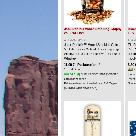
Jack Daniels Wood Smoking Chips,
Blech
ca. 2,94 Liter
10 x 
Artikel-Nr.: 44506
Artike
Jack Daniel's™ Wood Smoking Chips.
Tin P
Verleihen dem Grillgut das einzigartige
Die R
Aroma des Jack Daniel's™ Tennessee
besch
Whiskey.
möglic
11,99 € / Packung(en) *
3,20 
1 l = 4,08 €
N
Auf Lager
im Berliner Shop (Anfahrt &
(Locat
Öffnungszeiten) /
Paket-
Paket-Anlieferung innerhalb ca. 2-5 Tagen
(Ausla
(Ausland kann abweichen).