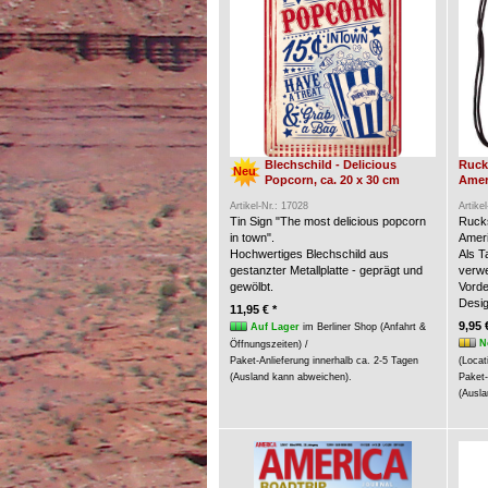
Blechschild - Delicious
Ruck
Neu
Popcorn, ca. 20 x 30 cm
Amer
Artikel-Nr.: 17028
Artike
Tin Sign "The most delicious popcorn
Rucks
in town".
Ameri
Hochwertiges Blechschild aus
Als 
gestanzter Metallplatte - geprägt und
verw
gewölbt.
Vorde
Desig
11,95 € *
9,95 
Auf Lager
im Berliner Shop (Anfahrt &
N
Öffnungszeiten) /
Paket-Anlieferung innerhalb ca. 2-5 Tagen
(Locat
(Ausland kann abweichen).
Paket-
(Ausla