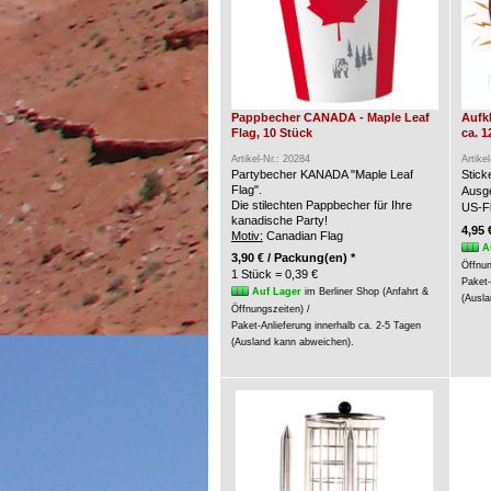
Pappbecher CANADA - Maple Leaf
Aufk
Flag, 10 Stück
ca. 1
Artikel-Nr.: 20284
Artike
Partybecher KANADA "Maple Leaf
Stic
Flag".
Ausge
Die stilechten Pappbecher für Ihre
US-Fl
kanadische Party!
4,95 
Motiv:
Canadian Flag
A
3,90 € / Packung(en) *
Öffnun
1 Stück = 0,39 €
Paket-
Auf Lager
im Berliner Shop (Anfahrt &
(Ausla
Öffnungszeiten) /
Paket-Anlieferung innerhalb ca. 2-5 Tagen
(Ausland kann abweichen).