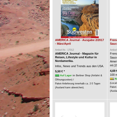
AMERICA Journal - Ausgabe 2/2017
Fren
- März/April
Sauce
Artikel-Nr.: 17012
Artike
AMERICA Journal - Magazin für
Frenc
Reisen, Lifestyle und Kultur in
Sauc
Nordamerika.
Ameri
ml (15
Infos, News und Trends aus den USA.
4,69 
5,50 € *
100 m
Auf Lager
im Berliner Shop (Anfahrt &
N
Öffnungszeiten) /
(Locat
Paket-Anlieferung innerhalb ca. 2-5 Tagen
Paket-
(Ausland kann abweichen).
(Ausla