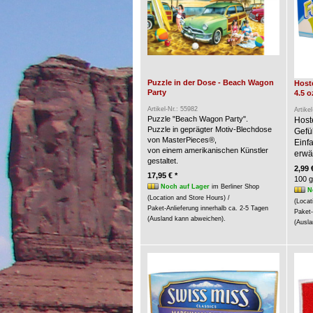
Puzzle in der Dose - Beach Wagon
Hoste
Party
4.5 o
Artikel-Nr.: 55982
Artike
Puzzle "Beach Wagon Party".
Host
Puzzle in geprägter Motiv-Blechdose
Gefü
von MasterPieces®,
Einf
von einem amerikanischen Künstler
erwär
gestaltet.
2,99 
17,95 € *
100 g
Noch auf Lager
im Berliner Shop
N
(Location and Store Hours) /
(Locat
Paket-Anlieferung innerhalb ca. 2-5 Tagen
Paket-
(Ausland kann abweichen).
(Ausla