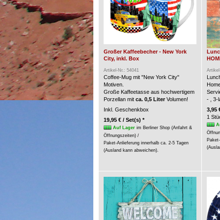
Großer Kaffeebecher - New York
Lunc
City, inkl. Box
HOME 
Artikel-Nr.: 54041
Artike
Coffee-Mug mit "New York City"
Lunch
Motiven.
Home
Große Kaffeetasse aus hochwertigem
Servi
Porzellan mit
ca. 0,5 Liter
Volumen!
- , 3
Inkl. Geschenkbox
3,95 
1 Stü
19,95 € / Set(s) *
A
Auf Lager
im Berliner Shop (Anfahrt &
Öffnun
Öffnungszeiten) /
Paket-
Paket-Anlieferung innerhalb ca. 2-5 Tagen
(Ausla
(Ausland kann abweichen).