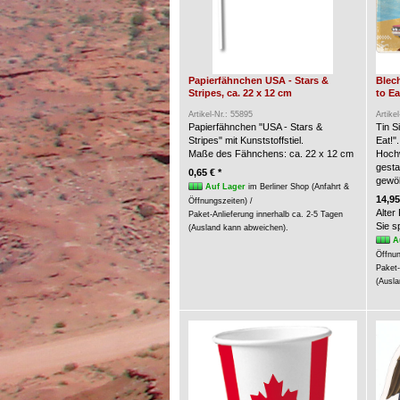
Papierfähnchen USA - Stars &
Blech
Stripes, ca. 22 x 12 cm
to Ea
Artikel-Nr.: 55895
Artike
Papierfähnchen "USA - Stars &
Tin S
Stripes" mit Kunststoffstiel.
Eat!".
Maße des Fähnchens: ca. 22 x 12 cm
Hochw
gesta
0,65 € *
gewöl
Auf Lager
im Berliner Shop (Anfahrt &
14,95
Öffnungszeiten) /
Alter
Paket-Anlieferung innerhalb ca. 2-5 Tagen
Sie 
(Ausland kann abweichen).
A
Öffnun
Paket-
(Ausla