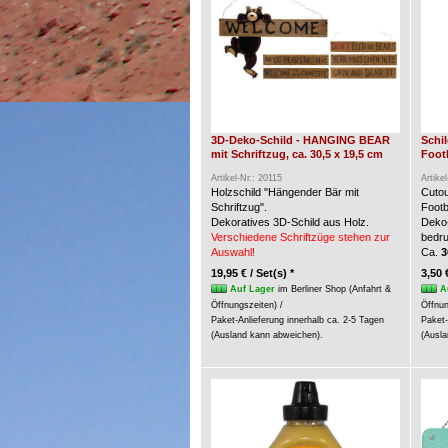
3D-Deko-Schild - HANGING BEAR
Schi
mit Schriftzug, ca. 30,5 x 19,5 cm
Foot
Artikel-Nr.: 20115
Artike
Holzschild "Hängender Bär mit
Cuto
Schriftzug".
Footb
Dekoratives 3D-Schild aus Holz.
Deko-
Verschiedene Schriftzüge stehen zur
bedru
Auswahl!
Ca.
3
19,95 € / Set(s) *
3,50 
Auf Lager
im Berliner Shop (Anfahrt &
A
Öffnungszeiten) /
Öffnun
Paket-Anlieferung innerhalb ca. 2-5 Tagen
Paket-
(Ausland kann abweichen).
(Ausla