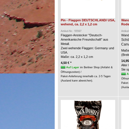
Pin - Flaggen DEUTSCHLAND/ USA,
Wand
wehend, ca. 2,2 x 1,2 cm
Rode
Artikel-Nr.: 55597
Artike
Flaggen-Anstecker "Deutsch-
Wand
Amerikanische Freundschaft" aus
Schö
Metall.
Canv
Zwei wehende Flaggen: Germany und
Maße 
USA.
(Brei
Maße: ca. 2,2 x 1,2 cm
14,95
4,50 € *
Alter
Auf Lager
im Berliner Shop (Anfahrt &
Sie 
Öffnungszeiten) /
A
Paket-Anlieferung innerhalb ca. 2-5 Tagen
Öffnun
(Ausland kann abweichen).
Paket-
(Ausla