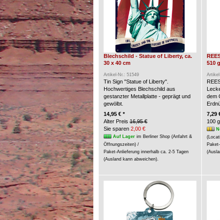
Blechschild - Statue of Liberty, ca.
REES
30 x 40 cm
510 g
Artikel-Nr.: 51549
Artike
Tin Sign "Statue of Liberty".
REES
Hochwertiges Blechschild aus
Lecke
gestanzter Metallplatte - geprägt und
dem G
gewölbt.
Erdn
14,95 € *
7,29 
Alter Preis
16,95 €
100 g
Sie sparen
2,00 €
N
Auf Lager
im Berliner Shop (Anfahrt &
(Locat
Öffnungszeiten) /
Paket-
Paket-Anlieferung innerhalb ca. 2-5 Tagen
(Ausla
(Ausland kann abweichen).