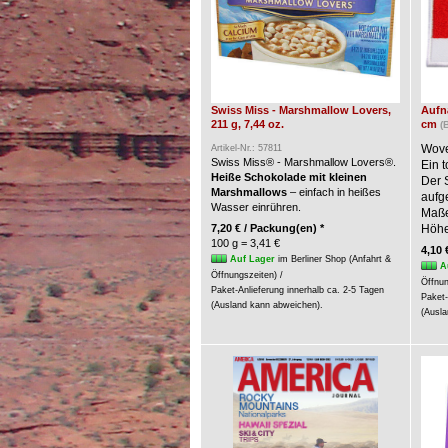
Swiss Miss - Marshmallow Lovers,
Aufnä
211 g, 7,44 oz.
cm
(
Wove
Artikel-Nr.: 57811
Swiss Miss® - Marshmallow Lovers®.
Ein t
Heiße Schokolade mit kleinen
Der 
Marshmallows
– einfach in heißes
aufg
Wasser einrühren.
Maße:
7,20 € / Packung(en) *
Höhe
100 g = 3,41 €
4,10 
Auf Lager
im Berliner Shop (Anfahrt &
A
Öffnungszeiten) /
Öffnun
Paket-Anlieferung innerhalb ca. 2-5 Tagen
Paket-
(Ausland kann abweichen).
(Ausla