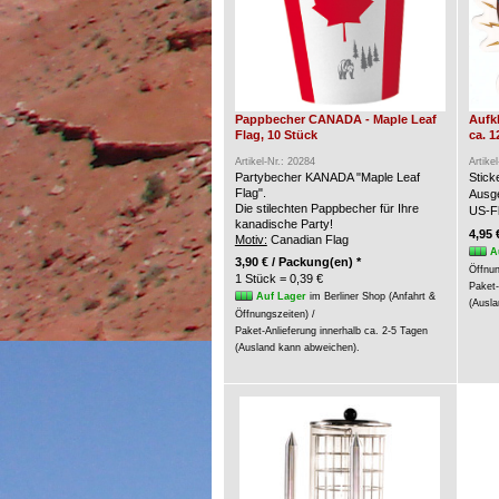
Pappbecher CANADA - Maple Leaf
Aufk
Flag, 10 Stück
ca. 1
Artikel-Nr.: 20284
Artike
Partybecher KANADA "Maple Leaf
Stic
Flag".
Ausge
Die stilechten Pappbecher für Ihre
US-Fl
kanadische Party!
4,95 
Motiv:
Canadian Flag
A
3,90 € / Packung(en) *
Öffnun
1 Stück = 0,39 €
Paket-
Auf Lager
im Berliner Shop (Anfahrt &
(Ausla
Öffnungszeiten) /
Paket-Anlieferung innerhalb ca. 2-5 Tagen
(Ausland kann abweichen).