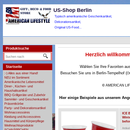
US-Shop Berlin
Typisch amerikanische Geschenkartikel,
Dekorationsartikel,
Original US-Food...
Produktsuche
Herzlich willko
Wählen Sie Ihre Favoriten au
Startseite
Besuchen Sie uns in Berlin-Tempelhof (
:-) Alles aus einer Hand!
Ö
NEU im Sortiment
Amerikanische Lebensmittel
©
AMERICAN LI
Diner-, Küchen- und
Haushaltsartikel
BBQ-Grillgeräte und Zubehör
Hier einige Beispiele aus unserem Ang
Sammler- und Geschenkartikel
Präsentkörbe
Party- und Dekorationsartikel
Wohnaccessoires
ICE 
Kleidung und Accessoires
Wint
Hausmittel und Körperpflege
befor
Weihnachtsprodukte
Artike
SCHNÄPPCHEN