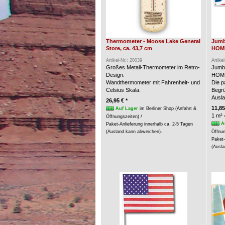
Thermometer - Moose Lake General
Jumb
Store, ca. 43,7 cm
HOME
Artikel-Nr.: 20039
Artike
Großes Metall-Thermometer im Retro-
Jumb
Design.
HOME
Wandthermometer mit Fahrenheit- und
Die p
Celsius Skala.
Begrü
Ausla
26,95 € *
11,85
Auf Lager
im Berliner Shop (Anfahrt &
1 m² 
Öffnungszeiten) /
A
Paket-Anlieferung innerhalb ca. 2-5 Tagen
(Ausland kann abweichen).
Öffnun
Paket-
(Ausla