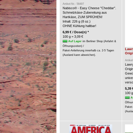
Artikel-Nr.: 58497
Nabisco® - Easy Cheese "Cheddar".
Schmelzkäse-Zubereitung aus
Hartkäse, ZUM SPRÜHEN!
Inhalt: 226 g (8 oz.)
OHNE Kühlung haltbar!
6,99 € / Dose(n) *
100 g = 3,09 €
Auf Lager
im Berliner Shop (Anfahrt &
Öffnungszeiten) /
Lawr
Paket-Anlieferung innerhalb ca. 2-5 Tagen
Origi
(Ausland kann abweichen).
Artike
Lawry
Origin
Gewür
unive
versc
5,39 
100 g
A
Öffnun
Paket-
(Ausla