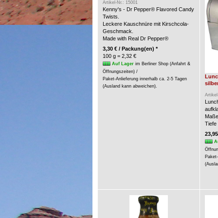
Artikel-Nr.: 15001
Kenny's - Dr Pepper® Flavored Candy
Twists.
Leckere Kauschnüre mit Kirschcola-
Geschmack.
Made with Real Dr Pepper®
3,30 € / Packung(en) *
100 g = 2,32 €
Auf Lager
im Berliner Shop (Anfahrt &
Öffnungszeiten) /
Lunc
Paket-Anlieferung innerhalb ca. 2-5 Tagen
silbe
(Ausland kann abweichen).
Artike
Lunch
aufkl
Maße:
Tiefe
23,95
A
Öffnun
Paket-
(Ausla