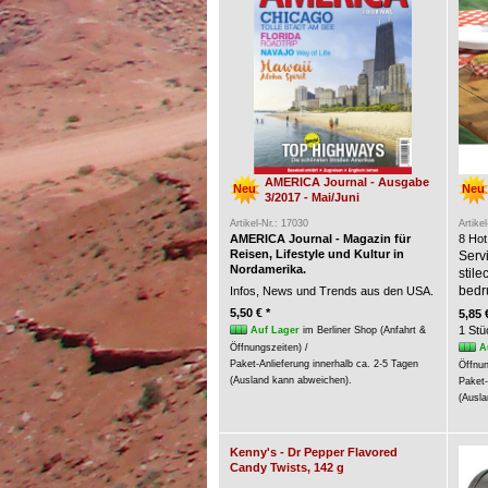
AMERICA Journal - Ausgabe
Neu
Neu
3/2017 - Mai/Juni
Artikel-Nr.: 17030
Artike
AMERICA Journal - Magazin für
8 Hot
Reisen, Lifestyle und Kultur in
Servi
Nordamerika.
stil
bedr
Infos, News und Trends aus den USA.
5,50 € *
5,85 
1 Stü
Auf Lager
im Berliner Shop (Anfahrt &
A
Öffnungszeiten) /
Paket-Anlieferung innerhalb ca. 2-5 Tagen
Öffnun
(Ausland kann abweichen).
Paket-
(Ausla
Kenny's - Dr Pepper Flavored
Candy Twists, 142 g