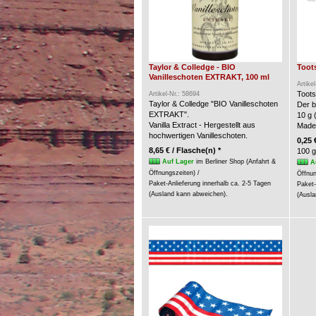
Taylor & Colledge - BIO
Toots
Vanilleschoten EXTRAKT, 100 ml
Artike
Toots
Artikel-Nr.: 58694
Taylor & Colledge "BIO Vanilleschoten
Der b
EXTRAKT".
10 g 
Vanilla Extract - Hergestellt aus
Made
hochwertigen Vanilleschoten.
0,25 
8,65 € / Flasche(n) *
100 g
Auf Lager
im Berliner Shop (Anfahrt &
A
Öffnungszeiten) /
Öffnun
Paket-Anlieferung innerhalb ca. 2-5 Tagen
Paket-
(Ausland kann abweichen).
(Ausla