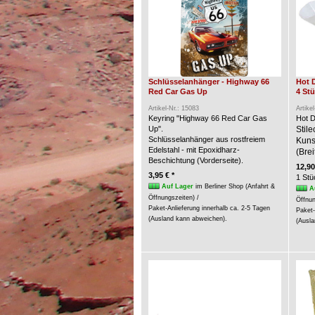
Schlüsselanhänger - Highway 66
Hot 
Red Car Gas Up
4 St
Artikel-Nr.: 15083
Artike
Keyring "Highway 66 Red Car Gas
Hot D
Up".
Stil
Schlüsselanhänger aus rostfreiem
Kunst
Edelstahl - mit Epoxidharz-
(Brei
Beschichtung (Vorderseite).
12,90
3,95 € *
1 Stü
Auf Lager
im Berliner Shop (Anfahrt &
A
Öffnungszeiten) /
Öffnun
Paket-Anlieferung innerhalb ca. 2-5 Tagen
Paket-
(Ausland kann abweichen).
(Ausla