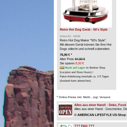
Retro Hot Dog Gerät - 50's Style
Artikel-Nr.: 44048
Retro Hot Dog Maker "50's Style".
Mit diesem Gerät können Sie Ihre Hot
Dogs stilecht und schnell zubereiten.
76,90 € *
Alter Preis
84,90 €
Sie sparen
8,00 €
Noch auf Lager
im Berliner Shop
(Location and Store Hours) /
Paket-Anlieferung innerhalb ca. 2-5 Tagen
(Ausland kann abweichen).
*
Online-Preise inkl. MwSt., zzgl. Versand
Alles aus einer Hand! - Deko, Foo
Alles aus einer Hand - Geschenke, Dek
© AMERICAN LIFESTYLE US-Shop Be
??? FAQ ???