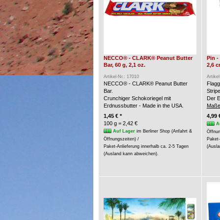
NECCO® - CLARK® Peanut Butter
Pin 
Bar, 60 g, 2,1 oz.
2,6 
Artikel-Nr.: 17010
Artike
NECCO® - CLARK® Peanut Butter
Flagg
Bar.
Strip
Crunchiger Schokoriegel mit
Der E
Erdnussbutter - Made in the USA.
Maße
1,45 € *
4,99 
100 g = 2,42 €
A
Auf Lager
im Berliner Shop (Anfahrt &
Öffnun
Öffnungszeiten) /
Paket-
Paket-Anlieferung innerhalb ca. 2-5 Tagen
(Ausla
(Ausland kann abweichen).