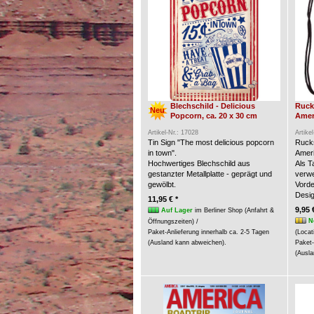
Blechschild - Delicious
Ruck
Neu
Popcorn, ca. 20 x 30 cm
Amer
Artikel-Nr.: 17028
Artike
Tin Sign "The most delicious popcorn
Rucks
in town".
Ameri
Hochwertiges Blechschild aus
Als 
gestanzter Metallplatte - geprägt und
verw
gewölbt.
Vorde
Desig
11,95 € *
9,95 
Auf Lager
im Berliner Shop (Anfahrt &
N
Öffnungszeiten) /
Paket-Anlieferung innerhalb ca. 2-5 Tagen
(Locat
(Ausland kann abweichen).
Paket-
(Ausla