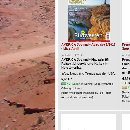
AMERICA Journal - Ausgabe 2/2017
Fren
- März/April
Sauce
Artikel-Nr.: 17012
Artike
AMERICA Journal - Magazin für
Frenc
Reisen, Lifestyle und Kultur in
Sauc
Nordamerika.
Ameri
ml (15
Infos, News und Trends aus den USA.
4,69 
5,50 € *
100 m
Auf Lager
im Berliner Shop (Anfahrt &
N
Öffnungszeiten) /
(Locat
Paket-Anlieferung innerhalb ca. 2-5 Tagen
Paket-
(Ausland kann abweichen).
(Ausla