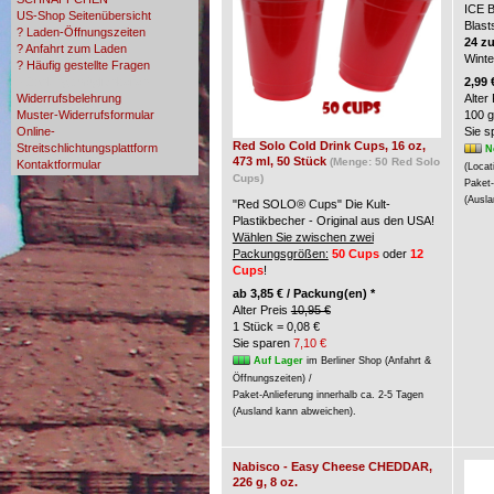
ICE 
US-Shop Seitenübersicht
Blast
? Laden-Öffnungszeiten
24 z
? Anfahrt zum Laden
Wint
? Häufig gestellte Fragen
? Zahlungsmöglichkeiten
2,99 
Widerrufsbelehrung
Alter
Muster-Widerrufsformular
100 g
Online-
Sie 
Red Solo Cold Drink Cups, 16 oz,
Streitschlichtungsplattform
N
473 ml, 50 Stück
(Menge: 50 Red Solo
Kontaktformular
(Locat
Cups)
Paket-
(Ausla
"Red SOLO® Cups" Die Kult-
Plastikbecher - Original aus den USA!
Wählen Sie zwischen zwei
Packungsgrößen:
50 Cups
oder
12
Cups
!
ab
3,85 € / Packung(en) *
Alter Preis
10,95 €
1 Stück = 0,08 €
Sie sparen
7,10 €
Auf Lager
im Berliner Shop (Anfahrt &
Öffnungszeiten) /
Paket-Anlieferung innerhalb ca. 2-5 Tagen
(Ausland kann abweichen).
Nabisco - Easy Cheese CHEDDAR,
226 g, 8 oz.