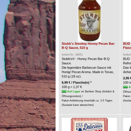
Stubb's Smokey Honey Pecan Bar-
BUD 
B-Q Sauce, 510 g
Flasc
Artikel-Nr.: 58551
Artike
Stubb's® - Honey Pecan Bar-B-Q
BUD 
Sauce.
Refre
Die legendäre Barbecue-Sauce mit
Das k
Honig/ Pecan Aroma. Made in Texas,
Anheu
510 g (18 oz).
2,95 
6,99 € / Flasche(n) *
100 m
100 g = 1,37 €
A
Auf Lager
im Berliner Shop (Anfahrt &
Öffnun
Öffnungszeiten) /
Paket-
Paket-Anlieferung innerhalb ca. 2-5 Tagen
(Ausla
(Ausland kann abweichen).