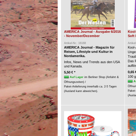
AMERICA Journal - Ausgabe 6/2016
Kool
- November/Dezember
Soft 
Artikel-Nr.: 16168
Artike
AMERICA Journal - Magazin für
Kool-
Reisen, Lifestyle und Kultur in
Unges
Nordamerika.
Trau
Das P
Infos, News und Trends aus den USA
auflö
und Kanada.
0,65 
5,50 € *
100 g
Auf Lager
im Berliner Shop (Anfahrt &
A
Öffnungszeiten) /
Öffnun
Paket-Anlieferung innerhalb ca. 2-5 Tagen
Paket-
(Ausland kann abweichen).
(Ausla