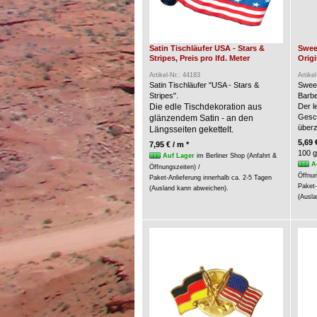
Satin Tischläufer USA - Stars &
Swee
Stripes, Preis pro lfd. Meter
Origi
Artikel-Nr.: 44183
Artike
Satin Tischläufer "USA - Stars &
Swee
Stripes".
Barbe
Die edle Tischdekoration aus
Der l
Gesc
glänzendem Satin - an den
über
Längsseiten gekettelt.
5,69 
7,95 € / m *
100 g
Auf Lager
im Berliner Shop (Anfahrt &
A
Öffnungszeiten) /
Öffnun
Paket-Anlieferung innerhalb ca. 2-5 Tagen
Paket-
(Ausland kann abweichen).
(Ausla