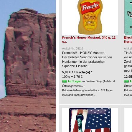
French's Honey Mustard, 340 g, 12
Blec
oz.
Kette
Artikel-Nr.: 58119
Artike
French's® - HONEY Mustard.
Tin S
Der beliebte Senf mit der süßlichen
we a
Honignote - in der praktischen
Zwei 
Squeeze-Flasche.
gesta
geprä
5,99 € / Flasche(n) *
100 g = 1,76 €
12,95
Auf Lager
im Berliner Shop (Anfahrt &
A
Öffnungszeiten) /
Öffnun
Paket-Anlieferung innerhalb ca. 2-5 Tagen
Paket-
(Ausland kann abweichen).
(Ausla