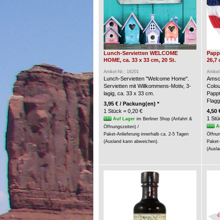
Lunch-Servietten WELCOME
Pappt
HOME, ca. 33 x 33 cm, 20 St.
26,7 
Artikel-Nr.: 16201
Artike
Lunch-Servietten "Welcome Home".
Amsca
Servietten mit Willkommens-Motiv, 3-
Colou
lagig, ca. 33 x 33 cm.
Pappt
Flagg
3,95 € / Packung(en) *
1 Stück = 0,20 €
4,50 
1 Stü
Auf Lager
im Berliner Shop (Anfahrt &
A
Öffnungszeiten) /
Paket-Anlieferung innerhalb ca. 2-5 Tagen
Öffnun
(Ausland kann abweichen).
Paket-
(Ausla