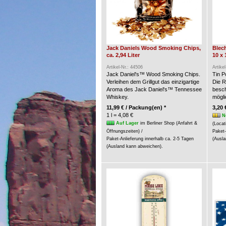
Jack Daniels Wood Smoking Chips,
Blech
ca. 2,94 Liter
10 x 
Artikel-Nr.: 44506
Artike
Jack Daniel's™ Wood Smoking Chips.
Tin P
Verleihen dem Grillgut das einzigartige
Die R
Aroma des Jack Daniel's™ Tennessee
besch
Whiskey.
möglic
11,99 € / Packung(en) *
3,20 
1 l = 4,08 €
N
Auf Lager
im Berliner Shop (Anfahrt &
(Locat
Öffnungszeiten) /
Paket-
Paket-Anlieferung innerhalb ca. 2-5 Tagen
(Ausla
(Ausland kann abweichen).