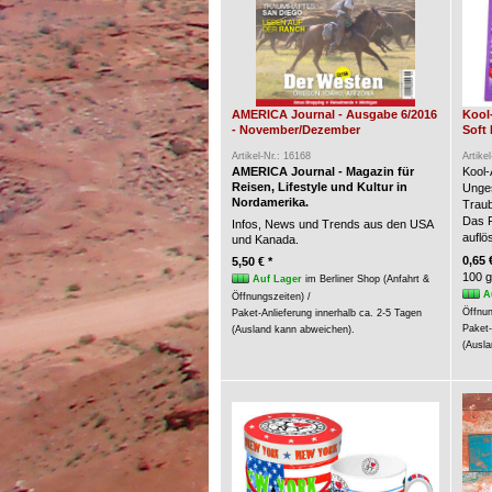
AMERICA Journal - Ausgabe 6/2016
Kool
- November/Dezember
Soft 
Artikel-Nr.: 16168
Artike
AMERICA Journal - Magazin für
Kool-
Reisen, Lifestyle und Kultur in
Unges
Nordamerika.
Trau
Das P
Infos, News und Trends aus den USA
auflö
und Kanada.
0,65 
5,50 € *
100 g
Auf Lager
im Berliner Shop (Anfahrt &
A
Öffnungszeiten) /
Öffnun
Paket-Anlieferung innerhalb ca. 2-5 Tagen
Paket-
(Ausland kann abweichen).
(Ausla