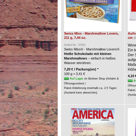
Swiss Miss - Marshmallow Lovers,
Aufnä
211 g, 7,44 oz.
cm
(
Wove
Artikel-Nr.: 57811
Swiss Miss® - Marshmallow Lovers®.
Ein t
Heiße Schokolade mit kleinen
Der 
Marshmallows
– einfach in heißes
aufg
Wasser einrühren.
Maße:
7,20 € / Packung(en) *
Höhe
100 g = 3,41 €
4,10 
Auf Lager
im Berliner Shop (Anfahrt &
A
Öffnungszeiten) /
Öffnun
Paket-Anlieferung innerhalb ca. 2-5 Tagen
Paket-
(Ausland kann abweichen).
(Ausla