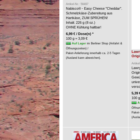
Artikel-Nr.: 58497
Nabisco® - Easy Cheese "Cheddar".
Schmelzkäse-Zubereitung aus
Hartkäse, ZUM SPRÜHEN!
Inhalt: 226 g (8 oz.)
OHNE Kühlung haltbar!
6,99 € / Dose(n) *
100 g = 3,09 €
Auf Lager
im Berliner Shop (Anfahrt &
Öffnungszeiten) /
Lawr
Paket-Anlieferung innerhalb ca. 2-5 Tagen
Origi
(Ausland kann abweichen).
Artike
Lawry
Origin
Gewür
unive
versc
5,39 
100 g
A
Öffnun
Paket-
(Ausla