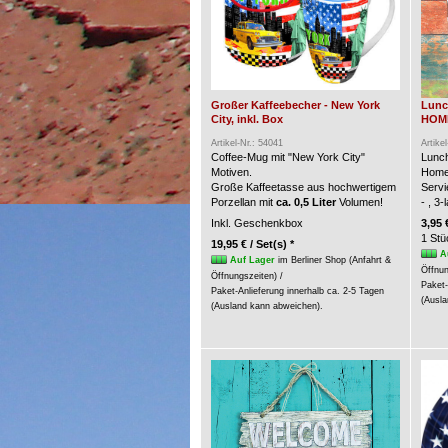
Großer Kaffeebecher - New York
Lunc
City, inkl. Box
HOME 
Artikel-Nr.: 54041
Artike
Coffee-Mug mit "New York City"
Lunch
Motiven.
Home
Große Kaffeetasse aus hochwertigem
Servi
Porzellan mit
ca. 0,5 Liter
Volumen!
- , 3
Inkl. Geschenkbox
3,95 
1 Stü
19,95 € / Set(s) *
A
Auf Lager
im Berliner Shop (Anfahrt &
Öffnun
Öffnungszeiten) /
Paket-
Paket-Anlieferung innerhalb ca. 2-5 Tagen
(Ausla
(Ausland kann abweichen).