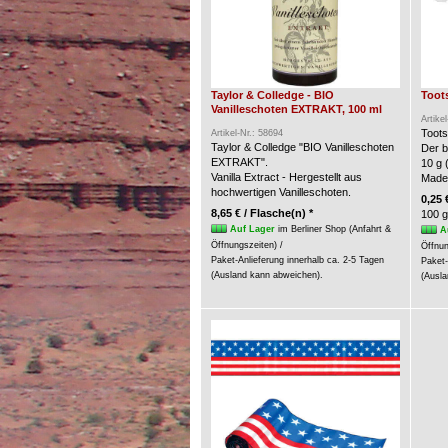
Taylor & Colledge - BIO
Toots
Vanilleschoten EXTRAKT, 100 ml
Artike
Toots
Artikel-Nr.: 58694
Taylor & Colledge "BIO Vanilleschoten
Der b
EXTRAKT".
10 g 
Vanilla Extract - Hergestellt aus
Made
hochwertigen Vanilleschoten.
0,25 
8,65 € / Flasche(n) *
100 g
Auf Lager
im Berliner Shop (Anfahrt &
A
Öffnungszeiten) /
Öffnun
Paket-Anlieferung innerhalb ca. 2-5 Tagen
Paket-
(Ausland kann abweichen).
(Ausla