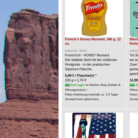
French's Honey Mustard, 340 g, 12
Blec
oz.
Kette
Artikel-Nr.: 58119
Artike
French's® - HONEY Mustard.
Tin S
Der beliebte Senf mit der süßlichen
we a
Honignote - in der praktischen
Zwei 
Squeeze-Flasche.
gesta
geprä
5,99 € / Flasche(n) *
100 g = 1,76 €
12,95
Auf Lager
im Berliner Shop (Anfahrt &
A
Öffnungszeiten) /
Öffnun
Paket-Anlieferung innerhalb ca. 2-5 Tagen
Paket-
(Ausland kann abweichen).
(Ausla