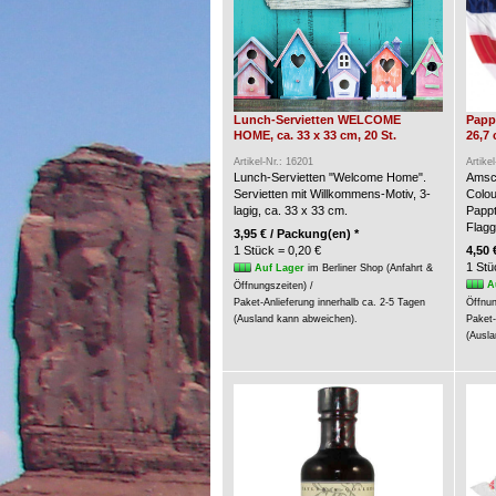
Lunch-Servietten WELCOME
Pappt
HOME, ca. 33 x 33 cm, 20 St.
26,7 
Artikel-Nr.: 16201
Artike
Lunch-Servietten "Welcome Home".
Amsca
Servietten mit Willkommens-Motiv, 3-
Colou
lagig, ca. 33 x 33 cm.
Pappt
Flagg
3,95 € / Packung(en) *
1 Stück = 0,20 €
4,50 
1 Stü
Auf Lager
im Berliner Shop (Anfahrt &
A
Öffnungszeiten) /
Paket-Anlieferung innerhalb ca. 2-5 Tagen
Öffnun
(Ausland kann abweichen).
Paket-
(Ausla