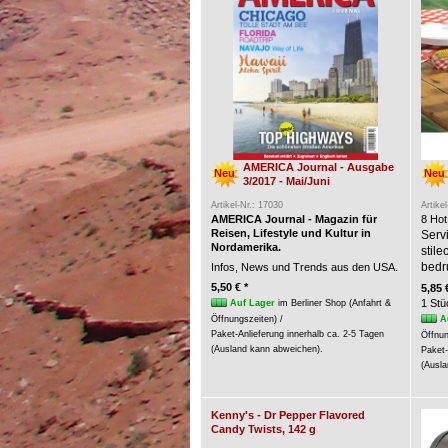
AMERICA Journal - Ausgabe
Neu
Neu
3/2017 - Mai/Juni
Artikel-Nr.: 17030
Artike
AMERICA Journal - Magazin für
8 Hot
Reisen, Lifestyle und Kultur in
Servi
Nordamerika.
stil
bedr
Infos, News und Trends aus den USA.
5,50 € *
5,85 
1 Stü
Auf Lager
im Berliner Shop (Anfahrt &
A
Öffnungszeiten) /
Paket-Anlieferung innerhalb ca. 2-5 Tagen
Öffnun
(Ausland kann abweichen).
Paket-
(Ausla
Kenny's - Dr Pepper Flavored
Candy Twists, 142 g