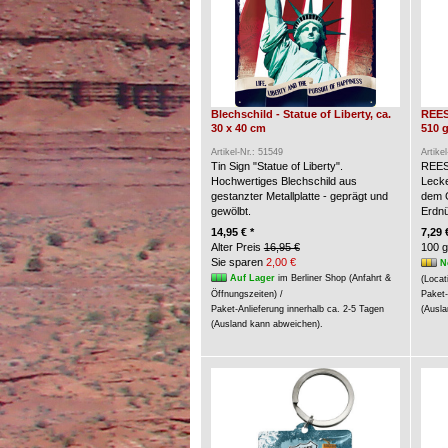
Blechschild - Statue of Liberty, ca.
REES
30 x 40 cm
510 g
Artikel-Nr.: 51549
Artike
Tin Sign "Statue of Liberty".
REES
Hochwertiges Blechschild aus
Lecke
gestanzter Metallplatte - geprägt und
dem G
gewölbt.
Erdn
14,95 € *
7,29 
Alter Preis
16,95 €
100 g
Sie sparen
2,00 €
N
Auf Lager
im Berliner Shop (Anfahrt &
(Locat
Öffnungszeiten) /
Paket-
Paket-Anlieferung innerhalb ca. 2-5 Tagen
(Ausla
(Ausland kann abweichen).