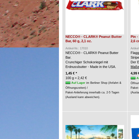
NECCO® - CLARK® Peanut Butter
Pin 
Bar, 60 g, 2,1 oz.
2,6 
Artikel-Nr.: 17010
Artike
NECCO® - CLARK® Peanut Butter
Flagg
Bar.
Strip
Crunchiger Schokoriegel mit
Der E
Erdnussbutter - Made in the USA.
Maße
1,45 € *
4,99 
100 g = 2,42 €
A
Auf Lager
im Berliner Shop (Anfahrt &
Öffnun
Öffnungszeiten) /
Paket-
Paket-Anlieferung innerhalb ca. 2-5 Tagen
(Ausla
(Ausland kann abweichen).