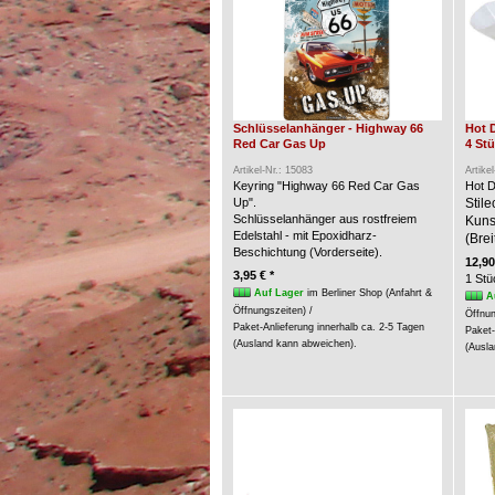
Schlüsselanhänger - Highway 66
Hot 
Red Car Gas Up
4 St
Artikel-Nr.: 15083
Artike
Keyring "Highway 66 Red Car Gas
Hot D
Up".
Stil
Schlüsselanhänger aus rostfreiem
Kunst
Edelstahl - mit Epoxidharz-
(Brei
Beschichtung (Vorderseite).
12,90
3,95 € *
1 Stü
Auf Lager
im Berliner Shop (Anfahrt &
A
Öffnungszeiten) /
Öffnun
Paket-Anlieferung innerhalb ca. 2-5 Tagen
Paket-
(Ausland kann abweichen).
(Ausla