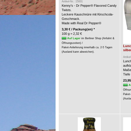
Artikel-Nr.: 15001
Kenny's - Dr Pepper® Flavored Candy
Twists.
Leckere Kauschnüre mit Kirschcola-
Geschmack.
Made with Real Dr Pepper®
3,30 € / Packung(en) *
100 g = 2,32 €
Auf Lager
im Berliner Shop (Anfahrt &
Öffnungszeiten) /
Lunc
Paket-Anlieferung innerhalb ca. 2-5 Tagen
silbe
(Ausland kann abweichen).
Artike
Lunch
aufkl
Maße:
Tiefe
23,95
A
Öffnun
Paket-
(Ausla