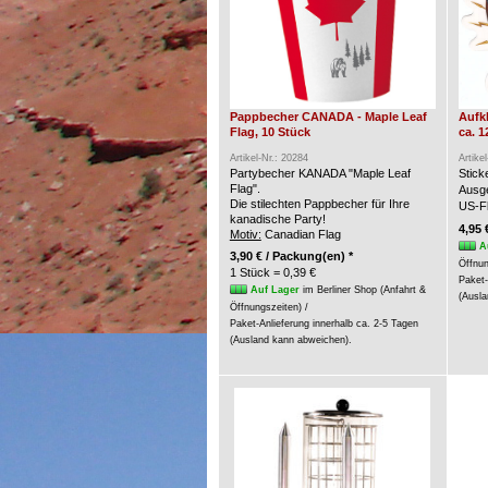
Pappbecher CANADA - Maple Leaf
Aufk
Flag, 10 Stück
ca. 1
Artikel-Nr.: 20284
Artike
Partybecher KANADA "Maple Leaf
Stic
Flag".
Ausge
Die stilechten Pappbecher für Ihre
US-Fl
kanadische Party!
4,95 
Motiv:
Canadian Flag
A
3,90 € / Packung(en) *
Öffnun
1 Stück = 0,39 €
Paket-
Auf Lager
im Berliner Shop (Anfahrt &
(Ausla
Öffnungszeiten) /
Paket-Anlieferung innerhalb ca. 2-5 Tagen
(Ausland kann abweichen).