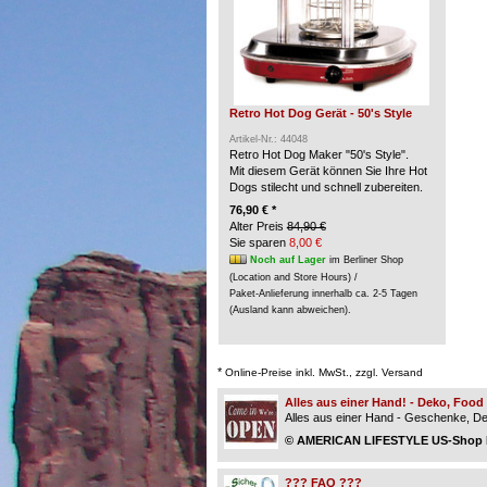
Retro Hot Dog Gerät - 50's Style
Artikel-Nr.: 44048
Retro Hot Dog Maker "50's Style".
Mit diesem Gerät können Sie Ihre Hot
Dogs stilecht und schnell zubereiten.
76,90 € *
Alter Preis
84,90 €
Sie sparen
8,00 €
Noch auf Lager
im Berliner Shop
(Location and Store Hours) /
Paket-Anlieferung innerhalb ca. 2-5 Tagen
(Ausland kann abweichen).
*
Online-Preise inkl. MwSt., zzgl. Versand
Alles aus einer Hand! - Deko, Foo
Alles aus einer Hand - Geschenke, Dek
© AMERICAN LIFESTYLE US-Shop Be
??? FAQ ???