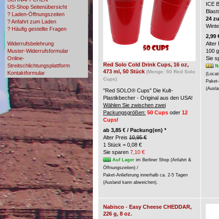
ICE 
US-Shop Seitenübersicht
Blast
? Laden-Öffnungszeiten
24 z
? Anfahrt zum Laden
Wint
? Häufig gestellte Fragen
? Zahlungsmöglichkeiten
2,99 
Widerrufsbelehrung
Alter
Muster-Widerrufsformular
100 g
Online-
Sie 
Red Solo Cold Drink Cups, 16 oz,
Streitschlichtungsplattform
N
473 ml, 50 Stück
(Menge: 50 Red Solo
Kontaktformular
(Locat
Cups)
Paket-
(Ausla
"Red SOLO® Cups" Die Kult-
Plastikbecher - Original aus den USA!
Wählen Sie zwischen zwei
Packungsgrößen:
50 Cups
oder
12
Cups
!
ab
3,85 € / Packung(en) *
Alter Preis
10,95 €
1 Stück = 0,08 €
Sie sparen
7,10 €
Auf Lager
im Berliner Shop (Anfahrt &
Öffnungszeiten) /
Paket-Anlieferung innerhalb ca. 2-5 Tagen
(Ausland kann abweichen).
Nabisco - Easy Cheese CHEDDAR,
226 g, 8 oz.