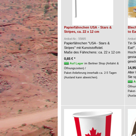
Papierfähnchen USA - Stars &
Blech
Stripes, ca. 22 x 12 cm
to Ea
Artikel-Nr.: 55895
Artike
Papierfähnchen "USA - Stars &
Tin S
Stripes" mit Kunststoffstiel.
Eat!".
Maße des Fähnchens: ca. 22 x 12 cm
Hochw
gesta
0,65 € *
gewöl
Auf Lager
im Berliner Shop (Anfahrt &
14,95
Öffnungszeiten) /
Alter
Paket-Anlieferung innerhalb ca. 2-5 Tagen
Sie 
(Ausland kann abweichen).
A
Öffnun
Paket-
(Ausla