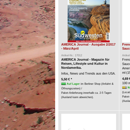
AMERICA Journal - Ausgabe 2/2017
Fren
- März/April
Sauce
Artikel-Nr.: 17012
Artike
AMERICA Journal - Magazin für
Frenc
Reisen, Lifestyle und Kultur in
Sauc
Nordamerika.
Ameri
ml (15
Infos, News und Trends aus den USA.
4,69 
5,50 € *
100 m
Auf Lager
im Berliner Shop (Anfahrt &
N
Öffnungszeiten) /
(Locat
Paket-Anlieferung innerhalb ca. 2-5 Tagen
Paket-
(Ausland kann abweichen).
(Ausla