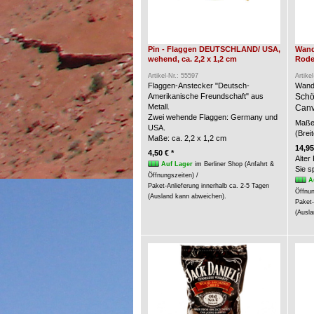
Pin - Flaggen DEUTSCHLAND/ USA,
Wand
wehend, ca. 2,2 x 1,2 cm
Rode
Artikel-Nr.: 55597
Artike
Flaggen-Anstecker "Deutsch-
Wand
Amerikanische Freundschaft" aus
Schö
Metall.
Canv
Zwei wehende Flaggen: Germany und
Maße 
USA.
(Brei
Maße: ca. 2,2 x 1,2 cm
14,95
4,50 € *
Alter
Auf Lager
im Berliner Shop (Anfahrt &
Sie 
Öffnungszeiten) /
A
Paket-Anlieferung innerhalb ca. 2-5 Tagen
Öffnun
(Ausland kann abweichen).
Paket-
(Ausla