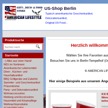
US-Shop Berlin
Typisch amerikanische Geschenkartikel,
Dekorationsartikel,
Original US-Food...
Produktsuche
Herzlich willko
Wählen Sie Ihre Favoriten au
Startseite
Besuchen Sie uns in Berlin-Tempelhof (
:-) Alles aus einer Hand!
Ö
NEU im Sortiment
Amerikanische Lebensmittel
©
AMERICAN LI
Diner-, Küchen- und
Haushaltsartikel
BBQ-Grillgeräte und Zubehör
Hier einige Beispiele aus unserem Ang
Sammler- und Geschenkartikel
Präsentkörbe
Party- und Dekorationsartikel
Wohnaccessoires
ICE 
Kleidung und Accessoires
Wint
Hausmittel und Körperpflege
befor
Weihnachtsprodukte
Artike
SCHNÄPPCHEN