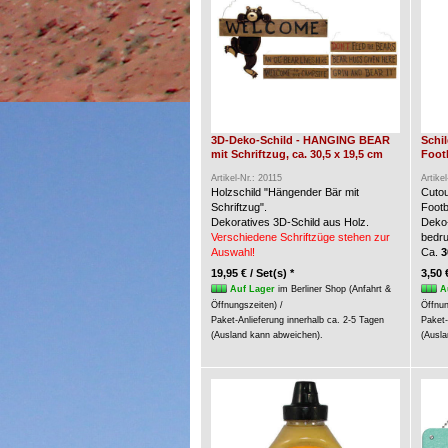
3D-Deko-Schild - HANGING BEAR
Schi
mit Schriftzug, ca. 30,5 x 19,5 cm
Foot
Artikel-Nr.: 20115
Artike
Holzschild "Hängender Bär mit
Cuto
Schriftzug".
Footb
Dekoratives 3D-Schild aus Holz.
Deko-
Verschiedene Schriftzüge stehen zur
bedru
Auswahl!
Ca.
3
19,95 € / Set(s) *
3,50 
Auf Lager
im Berliner Shop (Anfahrt &
A
Öffnungszeiten) /
Öffnun
Paket-Anlieferung innerhalb ca. 2-5 Tagen
Paket-
(Ausland kann abweichen).
(Ausla