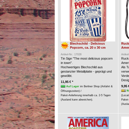
Blechschild - Delicious
Ruck
Neu
Popcorn, ca. 20 x 30 cm
Amer
Artikel-Nr.: 17028
Artike
Tin Sign "The most delicious popcorn
Rucks
in town".
Ameri
Hochwertiges Blechschild aus
Als 
gestanzter Metallplatte - geprägt und
verw
gewölbt.
Vorde
Desig
11,95 € *
9,95 
Auf Lager
im Berliner Shop (Anfahrt &
N
Öffnungszeiten) /
Paket-Anlieferung innerhalb ca. 2-5 Tagen
(Locat
(Ausland kann abweichen).
Paket-
(Ausla