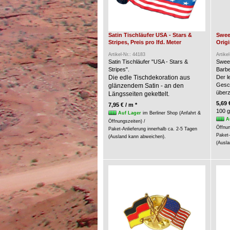
Satin Tischläufer USA - Stars &
Swee
Stripes, Preis pro lfd. Meter
Origi
Artikel-Nr.: 44183
Artike
Satin Tischläufer "USA - Stars &
Swee
Stripes".
Barbe
Die edle Tischdekoration aus
Der l
Gesc
glänzendem Satin - an den
über
Längsseiten gekettelt.
5,69 
7,95 € / m *
100 g
Auf Lager
im Berliner Shop (Anfahrt &
A
Öffnungszeiten) /
Öffnun
Paket-Anlieferung innerhalb ca. 2-5 Tagen
Paket-
(Ausland kann abweichen).
(Ausla