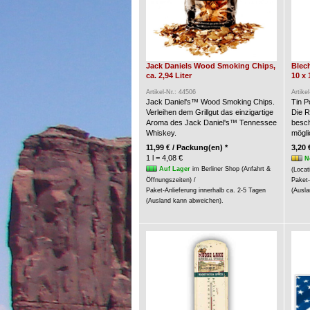
Jack Daniels Wood Smoking Chips,
Blech
ca. 2,94 Liter
10 x 
Artikel-Nr.: 44506
Artike
Jack Daniel's™ Wood Smoking Chips.
Tin P
Verleihen dem Grillgut das einzigartige
Die R
Aroma des Jack Daniel's™ Tennessee
besch
Whiskey.
möglic
11,99 € / Packung(en) *
3,20 
1 l = 4,08 €
N
Auf Lager
im Berliner Shop (Anfahrt &
(Locat
Öffnungszeiten) /
Paket-
Paket-Anlieferung innerhalb ca. 2-5 Tagen
(Ausla
(Ausland kann abweichen).