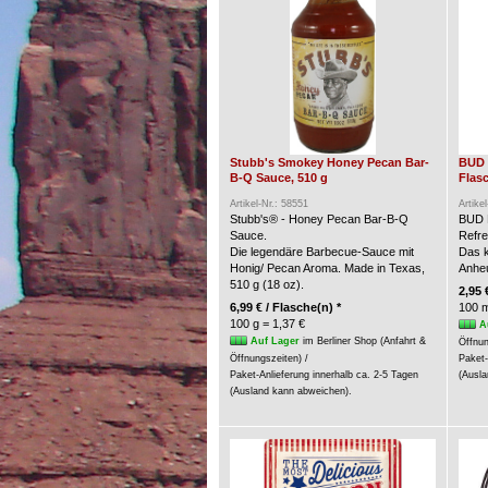
Stubb's Smokey Honey Pecan Bar-
BUD 
B-Q Sauce, 510 g
Flasc
Artikel-Nr.: 58551
Artike
Stubb's® - Honey Pecan Bar-B-Q
BUD 
Sauce.
Refre
Die legendäre Barbecue-Sauce mit
Das k
Honig/ Pecan Aroma. Made in Texas,
Anheu
510 g (18 oz).
2,95 
6,99 € / Flasche(n) *
100 m
100 g = 1,37 €
A
Auf Lager
im Berliner Shop (Anfahrt &
Öffnun
Öffnungszeiten) /
Paket-
Paket-Anlieferung innerhalb ca. 2-5 Tagen
(Ausla
(Ausland kann abweichen).