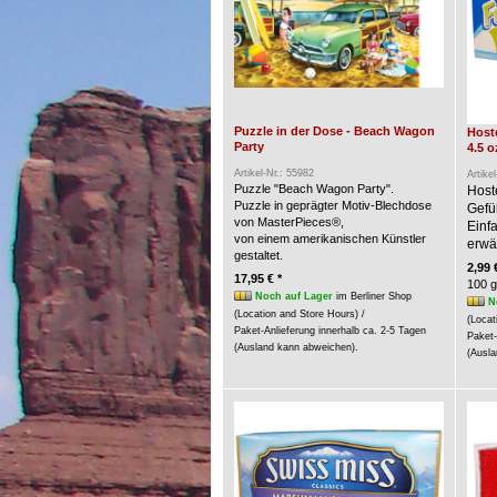
Puzzle in der Dose - Beach Wagon
Hoste
Party
4.5 o
Artikel-Nr.: 55982
Artike
Puzzle "Beach Wagon Party".
Host
Puzzle in geprägter Motiv-Blechdose
Gefü
von MasterPieces®,
Einf
von einem amerikanischen Künstler
erwär
gestaltet.
2,99 
17,95 € *
100 g
Noch auf Lager
im Berliner Shop
N
(Location and Store Hours) /
(Locat
Paket-Anlieferung innerhalb ca. 2-5 Tagen
Paket-
(Ausland kann abweichen).
(Ausla