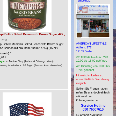
Tempelhof...
ppi Belle - Baked Beans with Brown Sugar, 425 g
: 15134
AMERICAN LIFESTYLE
ppi Belle® Memphis Baked Beans with Brown Sugar.
Attilastr. 177
e Bohnen mit braunem Zucker. 425 g (15 oz).
12105 Berlin
Dose(n) *
Am Montag (12.6.17) von
,70 €
10:00 bis 18:00 geöffnet.
ager
im Berliner Shop (Anfahrt & Öffnungszeiten) /
eferung innerhalb ca. 2-5 Tagen (Ausland kann abweichen).
Am Dienstag von 10:00 bis
18:00 geöffnet.
Hinweis: im Laden ist
ausschließlich Barzahlung
möglich!
Sollten Sie Fragen haben,
rufen Sie uns doch einfach
während der
Öffnungszeiten an:
Service-Hotline
030 76007610
>> Anfahrt & Aktuelle