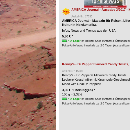
AMERICA Journal - Ausgabe 3/2017 - 
Neu
Artikel-Nr.: 17030
AMERICA Journal - Magazin für Reisen, Life
Kultur in Nordamerika.
Infos, News und Trends aus den USA.
5,50 € *
Auf Lager
im Berliner Shop (Anfahrt & Öffnungszei
Paket-Anlieferung innerhalb ca. 2-5 Tagen (Ausland kan
Kenny's - Dr Pepper Flavored Candy Twists,
Artikel-Nr.: 15001
Kenny's - Dr Pepper® Flavored Candy Twists.
Leckere Kauschnüre mit Kirschcola-Geschmac
Made with Real Dr Pepper®
3,30 € / Packung(en) *
100 g = 2,32 €
Auf Lager
im Berliner Shop (Anfahrt & Öffnungszei
Paket-Anlieferung innerhalb ca. 2-5 Tagen (Ausland kan