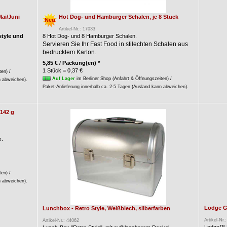
Mai/Juni
Hot Dog- und Hamburger Schalen, je 8 Stück
Neu
Artikel-Nr.: 17033
style und
8 Hot Dog- und 8 Hamburger Schalen.
Servieren Sie Ihr Fast Food in stilechten Schalen aus
bedrucktem Karton.
5,85 € / Packung(en) *
1 Stück = 0,37 €
ten) /
Auf Lager
im Berliner Shop (Anfahrt & Öffnungszeiten) /
n abweichen).
Paket-Anlieferung innerhalb ca. 2-5 Tagen (Ausland kann abweichen).
 142 g
k.
ten) /
n abweichen).
Lodge Gu
Lunchbox - Retro Style, Weißblech, silberfarben
Artikel-Nr.
Artikel-Nr.: 44062