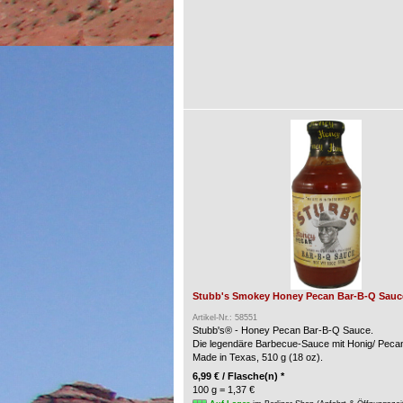
Stubb's Smokey Honey Pecan Bar-B-Q Sauce
Artikel-Nr.: 58551
Stubb's® - Honey Pecan Bar-B-Q Sauce.
Die legendäre Barbecue-Sauce mit Honig/ Peca
Made in Texas, 510 g (18 oz).
6,99 € / Flasche(n) *
100 g = 1,37 €