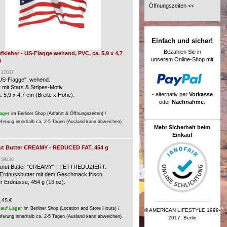
Öffnungszeiten <<
Einfach und sicher!
Bezahlen Sie in
fkleber - US-Flagge wehend, PVC, ca. 5,9 x 4,7
unserem Online-Shop mit
m
: 17037
"US-Flagge", wehend.
 mit Stars & Stripes-Motiv.
- alternativ per
Vorkasse
. 5,9 x 4,7 cm (Breite x Höhe).
oder
Nachnahme
.
ager
im Berliner Shop (Anfahrt & Öffnungszeiten) /
eferung innerhalb ca. 2-5 Tagen (Ausland kann abweichen).
Mehr Sicherheit beim
Einkauf
nut Butter CREAMY - REDUCED FAT, 454 g
: 58436
eanut Butter "CREAMY" - FETTREDUZIERT.
Erdnussbutter mit dem Geschmack frisch
er Erdnüsse, 454 g (16 oz).
__________________
,45 €
auf Lager
im Berliner Shop (Location and Store Hours) /
© AMERICAN LIFESTYLE 1999-
eferung innerhalb ca. 2-5 Tagen (Ausland kann abweichen).
2017, Berlin