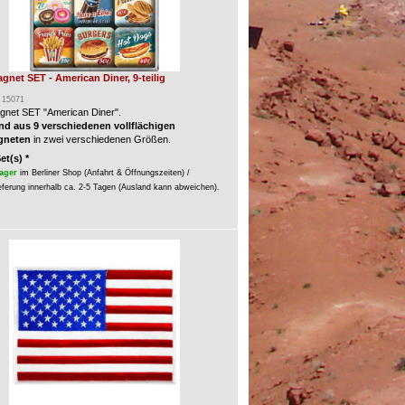
gnet SET - American Diner, 9-teilig
: 15071
gnet SET "American Diner".
d aus 9 verschiedenen vollflächigen
gneten
in zwei verschiedenen Größen.
Set(s) *
ager
im Berliner Shop (Anfahrt & Öffnungszeiten) /
eferung innerhalb ca. 2-5 Tagen (Ausland kann abweichen).