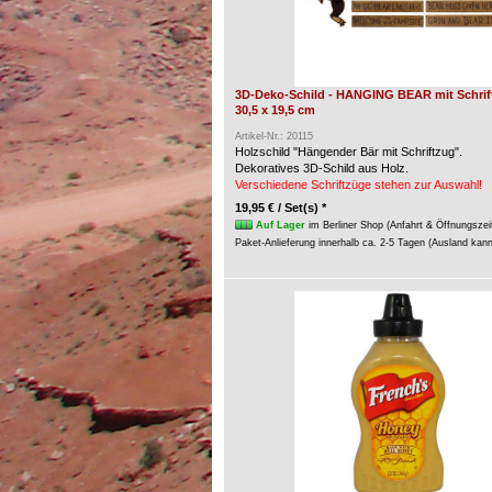
3D-Deko-Schild - HANGING BEAR mit Schrift
30,5 x 19,5 cm
Artikel-Nr.: 20115
Holzschild "Hängender Bär mit Schriftzug".
Dekoratives 3D-Schild aus Holz.
Verschiedene Schriftzüge stehen zur Auswahl!
19,95 € / Set(s) *
Auf Lager
im Berliner Shop (Anfahrt & Öffnungszei
Paket-Anlieferung innerhalb ca. 2-5 Tagen (Ausland kan