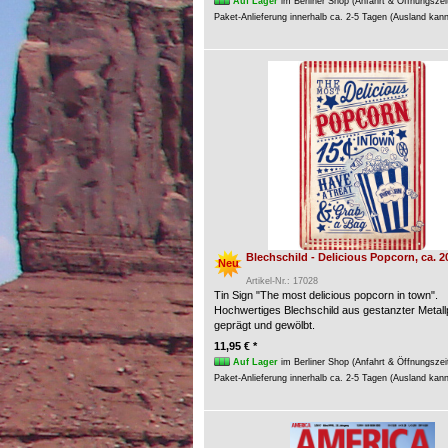
Auf Lager
im Berliner Shop (Anfahrt & Öffnungszei
Paket-Anlieferung innerhalb ca. 2-5 Tagen (Ausland kan
Blechschild - Delicious Popcorn, ca. 2
Neu
Artikel-Nr.: 17028
Tin Sign "The most delicious popcorn in town".
Hochwertiges Blechschild aus gestanzter Metallp
geprägt und gewölbt.
11,95 € *
Auf Lager
im Berliner Shop (Anfahrt & Öffnungszei
Paket-Anlieferung innerhalb ca. 2-5 Tagen (Ausland kan