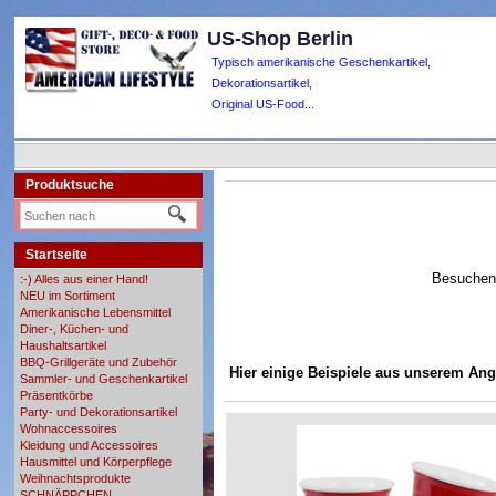
US-Shop Berlin
Typisch amerikanische Geschenkartikel,
Dekorationsartikel,
Original US-Food...
Produktsuche
Startseite
Besuchen 
:-) Alles aus einer Hand!
NEU im Sortiment
Amerikanische Lebensmittel
Diner-, Küchen- und
Haushaltsartikel
BBQ-Grillgeräte und Zubehör
Hier einige Beispiele aus unserem Ang
Sammler- und Geschenkartikel
Präsentkörbe
Party- und Dekorationsartikel
Wohnaccessoires
Kleidung und Accessoires
Hausmittel und Körperpflege
Weihnachtsprodukte
SCHNÄPPCHEN