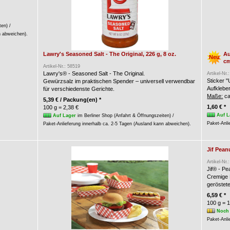
ten) /
n abweichen).
Lawry's Seasoned Salt - The Original, 226 g, 8 oz.
Au
Neu
c
Artikel-Nr.: 58519
Lawry's® - Seasoned Salt - The Original.
Artikel-Nr.
Sticker 
Gewürzsalz im praktischen Spender – universell verwendbar
Aufkleber
für verschiedenste Gerichte.
Maße:
ca
5,39 € / Packung(en) *
1,60 € *
100 g = 2,38 €
Auf L
Auf Lager
im Berliner Shop (Anfahrt & Öffnungszeiten) /
Paket-Anli
Paket-Anlieferung innerhalb ca. 2-5 Tagen (Ausland kann abweichen).
Jif Pea
Artikel-Nr.
Jif® - P
Cremige 
geröstet
6,59 € *
100 g = 1
Noch 
Paket-Anli