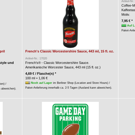
Artikel-Nr.
Coffee-M
Kaffeeta
Motiv.
7,95 € *
Auf L
Paket-Anli
ril
French's Classic Worcestershire Sauce, 443 ml, 15 fl. oz.
Artikel-Nr.: 17020
style und
French's® - Classic Worcestershire Sauce.
Amerikanische Worcester Sauce, 443 ml (15 fl. oz.)
4,69 € / Flasche(n) *
100 ml = 1,06 €
Noch auf Lager
im Berliner Shop (Location and Store Hours) /
ten) /
Paket-Anlieferung innerhalb ca. 2-5 Tagen (Ausland kann abweichen).
n abweichen).