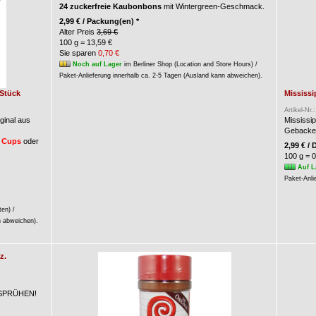
24 zuckerfreie Kaubonbons
mit Wintergreen-Geschmack.
2,99 € / Packung(en) *
Alter Preis
3,69 €
100 g = 13,59 €
Sie sparen
0,70 €
Noch auf Lager
im Berliner Shop (Location and Store Hours) /
Paket-Anlieferung innerhalb ca. 2-5 Tagen (Ausland kann abweichen).
 Stück
Mississi
Artikel-Nr.
ginal aus
Mississi
Gebacken
 Cups
oder
2,99 € / 
100 g = 0
Auf L
Paket-Anli
ten) /
n abweichen).
z.
M SPRÜHEN!