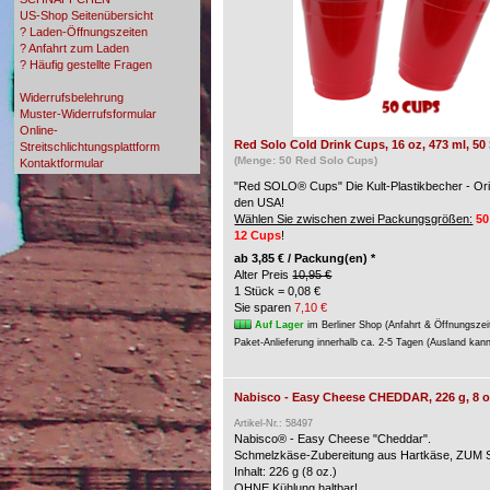
US-Shop Seitenübersicht
? Laden-Öffnungszeiten
? Anfahrt zum Laden
? Häufig gestellte Fragen
? Zahlungsmöglichkeiten
Widerrufsbelehrung
Muster-Widerrufsformular
Online-
Red Solo Cold Drink Cups, 16 oz, 473 ml, 50
Streitschlichtungsplattform
(Menge: 50 Red Solo Cups)
Kontaktformular
"Red SOLO® Cups" Die Kult-Plastikbecher - Ori
den USA!
Wählen Sie zwischen zwei Packungsgrößen:
50
12 Cups
!
ab
3,85 € / Packung(en) *
Alter Preis
10,95 €
1 Stück = 0,08 €
Sie sparen
7,10 €
Auf Lager
im Berliner Shop (Anfahrt & Öffnungszei
Paket-Anlieferung innerhalb ca. 2-5 Tagen (Ausland kan
Nabisco - Easy Cheese CHEDDAR, 226 g, 8 o
Artikel-Nr.: 58497
Nabisco® - Easy Cheese "Cheddar".
Schmelzkäse-Zubereitung aus Hartkäse, ZU
Inhalt: 226 g (8 oz.)
OHNE Kühlung haltbar!