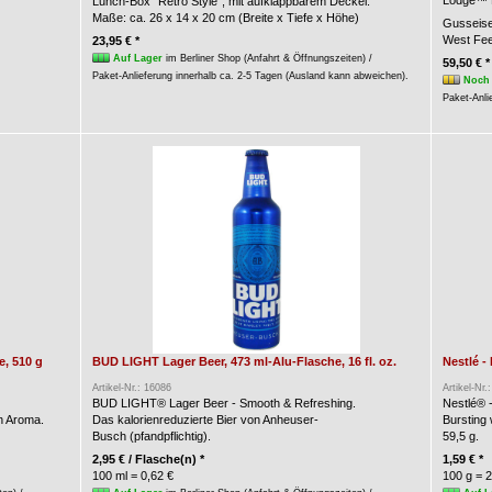
Lodge™ B
Lunch-Box "Retro Style", mit aufklappbarem Deckel.
Maße: ca. 26 x 14 x 20 cm (Breite x Tiefe x Höhe)
Gusseise
West Fee
23,95 € *
Auf Lager
im Berliner Shop (Anfahrt & Öffnungszeiten) /
59,50 € *
Paket-Anlieferung innerhalb ca. 2-5 Tagen (Ausland kann abweichen).
Noch 
Paket-Anli
, 510 g
BUD LIGHT Lager Beer, 473 ml-Alu-Flasche, 16 fl. oz.
Nestlé -
Artikel-Nr.: 16086
Artikel-Nr.
BUD LIGHT® Lager Beer - Smooth & Refreshing.
Nestlé® 
n Aroma.
Das kalorienreduzierte Bier von Anheuser-
Bursting
Busch (pfandpflichtig).
59,5 g.
2,95 € / Flasche(n) *
1,59 € *
100 ml = 0,62 €
100 g = 2