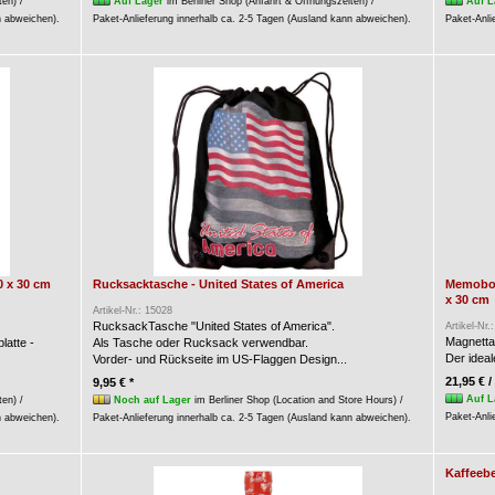
ten) /
Auf Lager
im Berliner Shop (Anfahrt & Öffnungszeiten) /
Auf L
n abweichen).
Paket-Anlieferung innerhalb ca. 2-5 Tagen (Ausland kann abweichen).
Paket-Anli
0 x 30 cm
Rucksacktasche - United States of America
Memoboar
x 30 cm
Artikel-Nr.: 15028
RucksackTasche "United States of America".
Artikel-Nr.
Magnettaf
latte -
Als Tasche oder Rucksack verwendbar.
Der ideal
Vorder- und Rückseite im US-Flaggen Design...
21,95 € /
9,95 € *
Auf L
ten) /
Noch auf Lager
im Berliner Shop (Location and Store Hours) /
Paket-Anli
n abweichen).
Paket-Anlieferung innerhalb ca. 2-5 Tagen (Ausland kann abweichen).
Kaffeebe