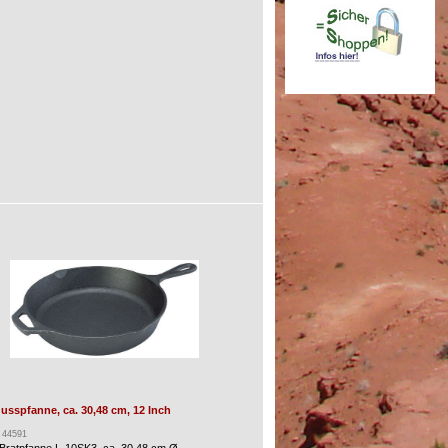
sspfanne, ca. 30,48 cm, 12 Inch
: 44591