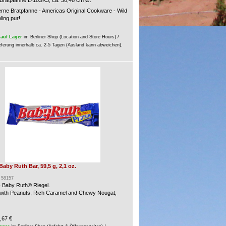
ratpfanne L-10SK3, ca. 30,48 cm Ø.
rne Bratpfanne - Americas Original Cookware - Wild
ling pur!
auf Lager
im Berliner Shop (Location and Store Hours) /
eferung innerhalb ca. 2-5 Tagen (Ausland kann abweichen).
 Baby Ruth Bar, 59,5 g, 2,1 oz.
: 58157
- Baby Ruth® Riegel.
 with Peanuts, Rich Caramel and Chewy Nougat,
,67 €