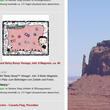
ager
im Berliner Shop (Anfahrt & Öffnungszeiten) /
eferung innerhalb ca. 2-5 Tagen (Ausland kann abweichen).
d Betty Boop Vintage, inkl. 9 Magnete, ca. 40
: 15055
el "Betty Boop™ Vintage", inkl. 9 Motiv-Magnete.
e Platz zum Befestigen von Zetteln und Fotos.
 Set(s) *
ager
im Berliner Shop (Anfahrt & Öffnungszeiten) /
eferung innerhalb ca. 2-5 Tagen (Ausland kann abweichen).
cher - Canada Flag, Porzellan