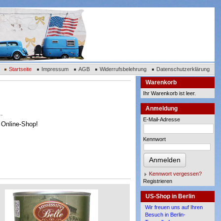
Startseite
Impressum
AGB
Widerrufsbelehrung
Datenschutzerklärung
Warenkorb
Ihr Warenkorb ist leer.
Anmeldung
..
E-Mail-Adresse
m Online-Shop!
Kennwort
Anmelden
Kennwort vergessen?
Registrieren
US-Shop in Berlin
Wir freuen uns auf Ihren
Besuch in Berlin-