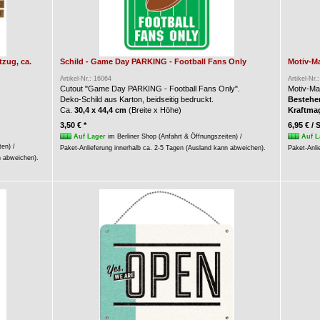
zug, ca.
Schild - Game Day PARKING - Football Fans Only
Motiv-Ma
Artikel-Nr.: 16064
Artikel-Nr.
Cutout "Game Day PARKING - Football Fans Only".
Motiv-Ma
Deko-Schild aus Karton, beidseitig bedruckt.
Bestehen
Ca.
30,4 x 44,4 cm
(Breite x Höhe)
Kraftma
3,50 € *
6,95 € / 
Auf Lager
im Berliner Shop (Anfahrt & Öffnungszeiten) /
Auf L
ten) /
Paket-Anlieferung innerhalb ca. 2-5 Tagen (Ausland kann abweichen).
Paket-Anli
n abweichen).