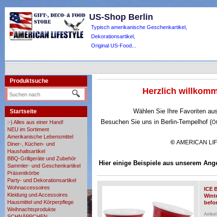
US-Shop Berlin
Typisch amerikanische Geschenkartikel,
Dekorationsartikel,
Original US-Food...
Produktsuche
Herzlich willko
Wählen Sie Ihre Favoriten au
Startseite
Besuchen Sie uns in Berlin-Tempelhof (
:-) Alles aus einer Hand!
Ö
NEU im Sortiment
Amerikanische Lebensmittel
©
AMERICAN LI
Diner-, Küchen- und
Haushaltsartikel
BBQ-Grillgeräte und Zubehör
Hier einige Beispiele aus unserem Ang
Sammler- und Geschenkartikel
Präsentkörbe
Party- und Dekorationsartikel
Wohnaccessoires
ICE 
Kleidung und Accessoires
Wint
Hausmittel und Körperpflege
befor
Weihnachtsprodukte
Artike
SCHNÄPPCHEN