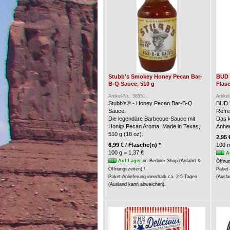
Stubb's Smokey Honey Pecan Bar-
BUD 
B-Q Sauce, 510 g
Flasc
Artikel-Nr.: 58551
Artike
Stubb's® - Honey Pecan Bar-B-Q
BUD 
Sauce.
Refre
Die legendäre Barbecue-Sauce mit
Das k
Honig/ Pecan Aroma. Made in Texas,
Anheu
510 g (18 oz).
2,95 
6,99 € / Flasche(n) *
100 m
100 g = 1,37 €
A
Auf Lager
im Berliner Shop (Anfahrt &
Öffnun
Öffnungszeiten) /
Paket-
Paket-Anlieferung innerhalb ca. 2-5 Tagen
(Ausla
(Ausland kann abweichen).