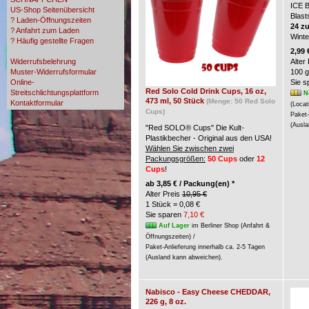
ICE 
US-Shop Seitenübersicht
Blast
? Laden-Öffnungszeiten
24 z
? Anfahrt zum Laden
Wint
? Häufig gestellte Fragen
? Zahlungsmöglichkeiten
2,99 
Widerrufsbelehrung
Alter
Muster-Widerrufsformular
100 g
Online-
Sie 
Red Solo Cold Drink Cups, 16 oz,
Streitschlichtungsplattform
N
473 ml, 50 Stück
(Menge: 50 Red Solo
Kontaktformular
(Locat
Cups)
Paket-
(Ausla
"Red SOLO® Cups" Die Kult-
Plastikbecher - Original aus den USA!
Wählen Sie zwischen zwei
Packungsgrößen:
50 Cups
oder
12
Cups
!
ab
3,85 € / Packung(en) *
Alter Preis
10,95 €
1 Stück = 0,08 €
Sie sparen
7,10 €
Auf Lager
im Berliner Shop (Anfahrt &
Öffnungszeiten) /
Paket-Anlieferung innerhalb ca. 2-5 Tagen
(Ausland kann abweichen).
Nabisco - Easy Cheese CHEDDAR,
226 g, 8 oz.