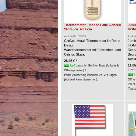
Thermometer - Moose Lake General
Jumb
Store, ca. 43,7 cm
HOME
Artikel-Nr.: 20039
Artike
Großes Metall-Thermometer im Retro-
Jumb
Design.
HOME
Wandthermometer mit Fahrenheit- und
Die p
Celsius Skala.
Begrü
Ausla
26,95 € *
11,85
Auf Lager
im Berliner Shop (Anfahrt &
1 m² 
Öffnungszeiten) /
A
Paket-Anlieferung innerhalb ca. 2-5 Tagen
(Ausland kann abweichen).
Öffnun
Paket-
(Ausla