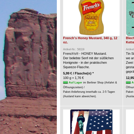
French's Honey Mustard, 340 g, 12
Blec
oz.
Kette
Artikel-Nr.: 58119
Artike
French's® - HONEY Mustard.
Tin S
Der beliebte Senf mit der süßlichen
we a
Honignote - in der praktischen
Zwei 
Squeeze-Flasche.
gesta
geprä
5,99 € / Flasche(n) *
100 g = 1,76 €
12,95
Auf Lager
im Berliner Shop (Anfahrt &
A
Öffnungszeiten) /
Öffnun
Paket-Anlieferung innerhalb ca. 2-5 Tagen
Paket-
(Ausland kann abweichen).
(Ausla