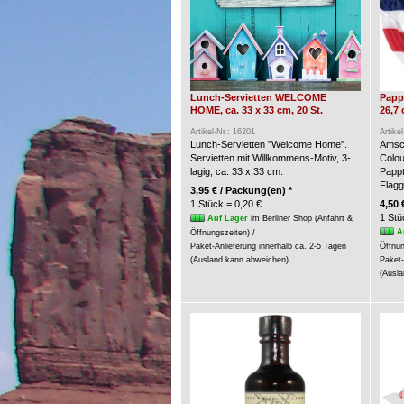
Lunch-Servietten WELCOME
Pappt
HOME, ca. 33 x 33 cm, 20 St.
26,7 
Artikel-Nr.: 16201
Artike
Lunch-Servietten "Welcome Home".
Amsca
Servietten mit Willkommens-Motiv, 3-
Colou
lagig, ca. 33 x 33 cm.
Pappt
Flagg
3,95 € / Packung(en) *
1 Stück = 0,20 €
4,50 
1 Stü
Auf Lager
im Berliner Shop (Anfahrt &
A
Öffnungszeiten) /
Paket-Anlieferung innerhalb ca. 2-5 Tagen
Öffnun
(Ausland kann abweichen).
Paket-
(Ausla