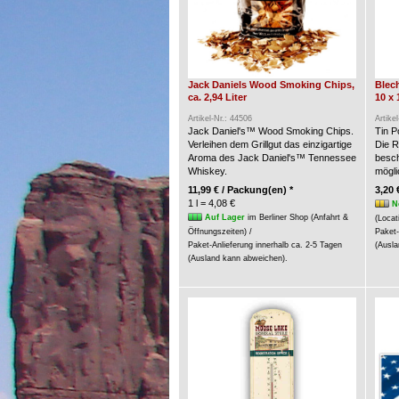
Jack Daniels Wood Smoking Chips,
Blech
ca. 2,94 Liter
10 x 
Artikel-Nr.: 44506
Artike
Jack Daniel's™ Wood Smoking Chips.
Tin P
Verleihen dem Grillgut das einzigartige
Die R
Aroma des Jack Daniel's™ Tennessee
besch
Whiskey.
möglic
11,99 € / Packung(en) *
3,20 
1 l = 4,08 €
N
Auf Lager
im Berliner Shop (Anfahrt &
(Locat
Öffnungszeiten) /
Paket-
Paket-Anlieferung innerhalb ca. 2-5 Tagen
(Ausla
(Ausland kann abweichen).