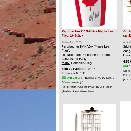
Pappbecher CANADA - Maple Leaf
Aufk
Flag, 10 Stück
ca. 1
Artikel-Nr.: 20284
Artike
Partybecher KANADA "Maple Leaf
Stic
Flag".
Ausge
Die stilechten Pappbecher für Ihre
US-Fl
kanadische Party!
4,95 
Motiv:
Canadian Flag
A
3,90 € / Packung(en) *
Öffnun
1 Stück = 0,39 €
Paket-
Auf Lager
im Berliner Shop (Anfahrt &
(Ausla
Öffnungszeiten) /
Paket-Anlieferung innerhalb ca. 2-5 Tagen
(Ausland kann abweichen).