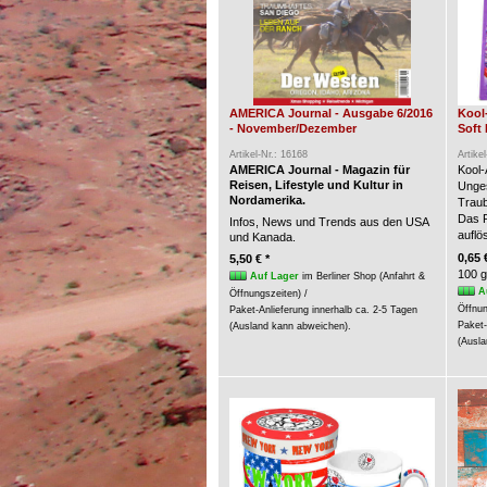
AMERICA Journal - Ausgabe 6/2016
Kool
- November/Dezember
Soft 
Artikel-Nr.: 16168
Artike
AMERICA Journal - Magazin für
Kool-
Reisen, Lifestyle und Kultur in
Unges
Nordamerika.
Trau
Das P
Infos, News und Trends aus den USA
auflö
und Kanada.
0,65 
5,50 € *
100 g
Auf Lager
im Berliner Shop (Anfahrt &
A
Öffnungszeiten) /
Öffnun
Paket-Anlieferung innerhalb ca. 2-5 Tagen
Paket-
(Ausland kann abweichen).
(Ausla