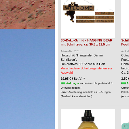
3D-Deko-Schild - HANGING BEAR
Schi
mit Schriftzug, ca. 30,5 x 19,5 cm
Foot
Artikel-Nr.: 20115
Artike
Holzschild "Hängender Bär mit
Cuto
Schriftzug".
Footb
Dekoratives 3D-Schild aus Holz.
Deko-
Verschiedene Schriftzüge stehen zur
bedru
Auswahl!
Ca.
3
19,95 € / Set(s) *
3,50 
Auf Lager
im Berliner Shop (Anfahrt &
A
Öffnungszeiten) /
Öffnun
Paket-Anlieferung innerhalb ca. 2-5 Tagen
Paket-
(Ausland kann abweichen).
(Ausla