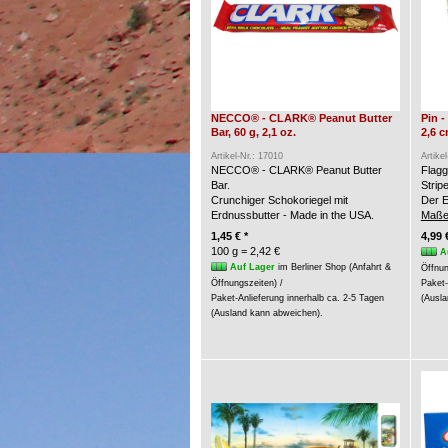
NECCO® - CLARK® Peanut Butter
Pin 
Bar, 60 g, 2,1 oz.
2,6 
Artikel-Nr.: 17010
Artike
NECCO® - CLARK® Peanut Butter
Flagg
Bar.
Strip
Crunchiger Schokoriegel mit
Der E
Erdnussbutter - Made in the USA.
Maße
1,45 € *
4,99 
100 g = 2,42 €
A
Auf Lager
im Berliner Shop (Anfahrt &
Öffnun
Öffnungszeiten) /
Paket-
Paket-Anlieferung innerhalb ca. 2-5 Tagen
(Ausla
(Ausland kann abweichen).