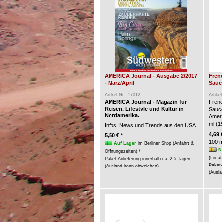
AMERICA Journal - Ausgabe 2/2017
Fren
- März/April
Sauce
Artikel-Nr.: 17012
Artike
AMERICA Journal - Magazin für
Frenc
Reisen, Lifestyle und Kultur in
Sauc
Nordamerika.
Ameri
ml (15
Infos, News und Trends aus den USA.
4,69 
5,50 € *
100 m
Auf Lager
im Berliner Shop (Anfahrt &
N
Öffnungszeiten) /
(Locat
Paket-Anlieferung innerhalb ca. 2-5 Tagen
Paket-
(Ausland kann abweichen).
(Ausla