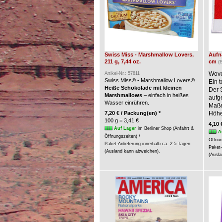
Swiss Miss - Marshmallow Lovers,
Aufnä
211 g, 7,44 oz.
cm
(
Wove
Artikel-Nr.: 57811
Swiss Miss® - Marshmallow Lovers®.
Ein t
Heiße Schokolade mit kleinen
Der 
Marshmallows
– einfach in heißes
aufg
Wasser einrühren.
Maße:
7,20 € / Packung(en) *
Höhe
100 g = 3,41 €
4,10 
Auf Lager
im Berliner Shop (Anfahrt &
A
Öffnungszeiten) /
Öffnun
Paket-Anlieferung innerhalb ca. 2-5 Tagen
Paket-
(Ausland kann abweichen).
(Ausla