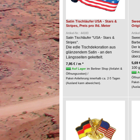
Satin Tischläufer USA - Stars &
Swee
Stripes, Preis pro lfd. Meter
Origi
Artikel-Nr.: 44183
Artike
Satin Tischläufer "USA - Stars &
Swee
Stripes".
Barbe
Die edle Tischdekoration aus
Der l
Gesc
glänzendem Satin - an den
über
Längsseiten gekettelt.
5,69 
7,95 € / m *
100 g
Auf Lager
im Berliner Shop (Anfahrt &
A
Öffnungszeiten) /
Öffnun
Paket-Anlieferung innerhalb ca. 2-5 Tagen
Paket-
(Ausland kann abweichen).
(Ausla