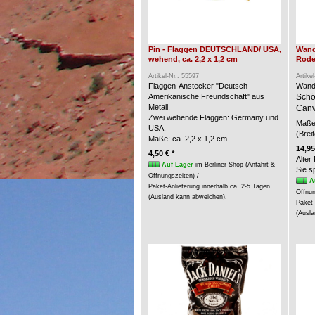
Pin - Flaggen DEUTSCHLAND/ USA,
Wand
wehend, ca. 2,2 x 1,2 cm
Rode
Artikel-Nr.: 55597
Artike
Flaggen-Anstecker "Deutsch-
Wand
Amerikanische Freundschaft" aus
Schö
Metall.
Canv
Zwei wehende Flaggen: Germany und
Maße 
USA.
(Brei
Maße: ca. 2,2 x 1,2 cm
14,95
4,50 € *
Alter
Auf Lager
im Berliner Shop (Anfahrt &
Sie 
Öffnungszeiten) /
A
Paket-Anlieferung innerhalb ca. 2-5 Tagen
Öffnun
(Ausland kann abweichen).
Paket-
(Ausla