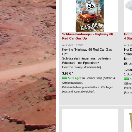
Schlüsselanhänger - Highway 66
Hot 
Red Car Gas Up
4 St
Artikel-Nr.: 15083
Artike
Keyring "Highway 66 Red Car Gas
Hot D
Up".
Stil
Schlüsselanhänger aus rostfreiem
Kunst
Edelstahl - mit Epoxidharz-
(Brei
Beschichtung (Vorderseite).
12,90
3,95 € *
1 Stü
Auf Lager
im Berliner Shop (Anfahrt &
A
Öffnungszeiten) /
Öffnun
Paket-Anlieferung innerhalb ca. 2-5 Tagen
Paket-
(Ausland kann abweichen).
(Ausla