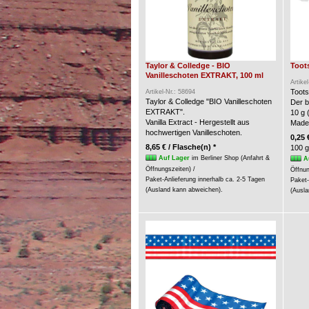
Taylor & Colledge - BIO
Toots
Vanilleschoten EXTRAKT, 100 ml
Artike
Toots
Artikel-Nr.: 58694
Taylor & Colledge "BIO Vanilleschoten
Der b
EXTRAKT".
10 g 
Vanilla Extract - Hergestellt aus
Made
hochwertigen Vanilleschoten.
0,25 
8,65 € / Flasche(n) *
100 g
Auf Lager
im Berliner Shop (Anfahrt &
A
Öffnungszeiten) /
Öffnun
Paket-Anlieferung innerhalb ca. 2-5 Tagen
Paket-
(Ausland kann abweichen).
(Ausla