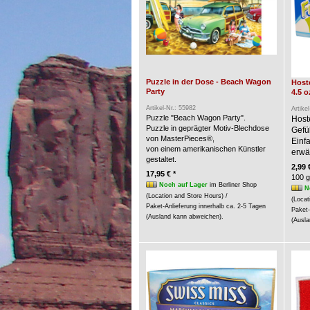
Puzzle in der Dose - Beach Wagon
Hoste
Party
4.5 o
Artikel-Nr.: 55982
Artike
Puzzle "Beach Wagon Party".
Host
Puzzle in geprägter Motiv-Blechdose
Gefü
von MasterPieces®,
Einf
von einem amerikanischen Künstler
erwär
gestaltet.
2,99 
17,95 € *
100 g
Noch auf Lager
im Berliner Shop
N
(Location and Store Hours) /
(Locat
Paket-Anlieferung innerhalb ca. 2-5 Tagen
Paket-
(Ausland kann abweichen).
(Ausla