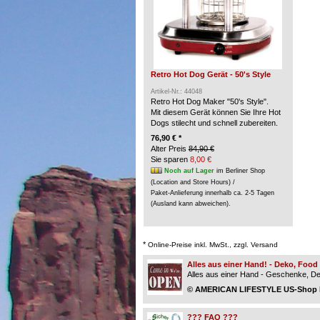
Retro Hot Dog Gerät - 50's Style
Artikel-Nr.: 44048
Retro Hot Dog Maker "50's Style".
Mit diesem Gerät können Sie Ihre Hot
Dogs stilecht und schnell zubereiten.
76,90 € *
Alter Preis
84,90 €
Sie sparen
8,00 €
Noch auf Lager
im Berliner Shop
(Location and Store Hours) /
Paket-Anlieferung innerhalb ca. 2-5 Tagen
(Ausland kann abweichen).
*
Online-Preise inkl. MwSt., zzgl. Versand
Alles aus einer Hand! - Deko, Foo
Alles aus einer Hand - Geschenke, Dek
© AMERICAN LIFESTYLE US-Shop Be
??? FAQ ???