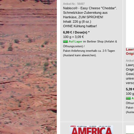
Artikel-Nr.: 58497
Nabisco® - Easy Cheese "Cheddar".
Schmelzkäse-Zubereitung aus
Hartkäse, ZUM SPRÜHEN!
Inhalt: 226 g (8 oz.)
OHNE Kühlung haltbar!
6,99 € / Dose(n) *
100 g = 3,09 €
Auf Lager
im Berliner Shop (Anfahrt &
Öffnungszeiten) /
Lawr
Paket-Anlieferung innerhalb ca. 2-5 Tagen
Origi
(Ausland kann abweichen).
Artike
Lawry
Origin
Gewür
unive
versc
5,39 
100 g
A
Öffnun
Paket-
(Ausla