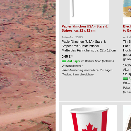
Papierfähnchen USA - Stars &
Blech
Stripes, ca. 22 x 12 cm
to Ea
Artikel-Nr.: 55895
Artike
Papierfähnchen "USA - Stars &
Tin S
Stripes" mit Kunststoffstiel.
Eat!".
Maße des Fähnchens: ca. 22 x 12 cm
Hochw
gesta
0,65 € *
gewöl
Auf Lager
im Berliner Shop (Anfahrt &
14,95
Öffnungszeiten) /
Alter
Paket-Anlieferung innerhalb ca. 2-5 Tagen
Sie 
(Ausland kann abweichen).
A
Öffnun
Paket-
(Ausla