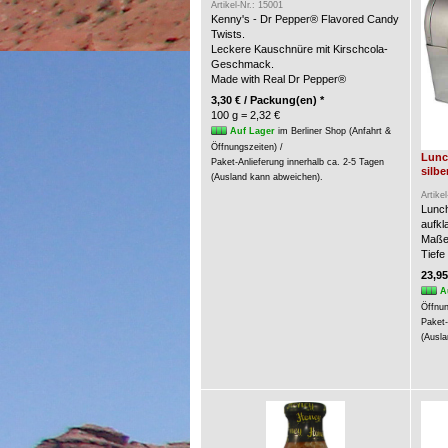
Artikel-Nr.: 15001
Kenny's - Dr Pepper® Flavored Candy
Twists.
Leckere Kauschnüre mit Kirschcola-
Geschmack.
Made with Real Dr Pepper®
3,30 € / Packung(en) *
100 g = 2,32 €
Auf Lager
im Berliner Shop (Anfahrt &
Öffnungszeiten) /
Lunc
Paket-Anlieferung innerhalb ca. 2-5 Tagen
silbe
(Ausland kann abweichen).
Artike
Lunch
aufkl
Maße:
Tiefe
23,95
A
Öffnun
Paket-
(Ausla