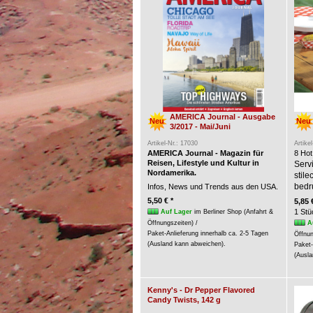
AMERICA Journal - Ausgabe
Neu
Neu
3/2017 - Mai/Juni
Artikel-Nr.: 17030
Artike
AMERICA Journal - Magazin für
8 Hot
Reisen, Lifestyle und Kultur in
Servi
Nordamerika.
stil
bedr
Infos, News und Trends aus den USA.
5,50 € *
5,85 
1 Stü
Auf Lager
im Berliner Shop (Anfahrt &
A
Öffnungszeiten) /
Paket-Anlieferung innerhalb ca. 2-5 Tagen
Öffnun
(Ausland kann abweichen).
Paket-
(Ausla
Kenny's - Dr Pepper Flavored
Candy Twists, 142 g