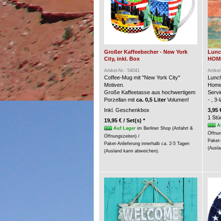
Großer Kaffeebecher - New York
Lunc
City, inkl. Box
HOME 
Artikel-Nr.: 54041
Artike
Coffee-Mug mit "New York City"
Lunch
Motiven.
Home
Große Kaffeetasse aus hochwertigem
Servi
Porzellan mit
ca. 0,5 Liter
Volumen!
- , 3
Inkl. Geschenkbox
3,95 
1 Stü
19,95 € / Set(s) *
A
Auf Lager
im Berliner Shop (Anfahrt &
Öffnun
Öffnungszeiten) /
Paket-
Paket-Anlieferung innerhalb ca. 2-5 Tagen
(Ausla
(Ausland kann abweichen).