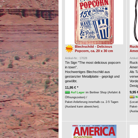
Blechschild - Delicious
Ruck
Neu
Popcorn, ca. 20 x 30 cm
Amer
Artikel-Nr.: 17028
Artike
Tin Sign "The most delicious popcorn
Rucks
in town".
Ameri
Hochwertiges Blechschild aus
Als 
gestanzter Metallplatte - geprägt und
verw
gewölbt.
Vorde
Desig
11,95 € *
9,95 
Auf Lager
im Berliner Shop (Anfahrt &
N
Öffnungszeiten) /
Paket-Anlieferung innerhalb ca. 2-5 Tagen
(Locat
(Ausland kann abweichen).
Paket-
(Ausla