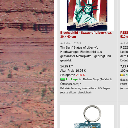
Blechschild - Statue of Liberty, ca.
REES
30 x 40 cm
510 g
Artikel-Nr.: 51549
Artike
Tin Sign "Statue of Liberty".
REES
Hochwertiges Blechschild aus
Lecke
gestanzter Metallplatte - geprägt und
dem G
gewölbt.
Erdn
14,95 € *
7,29 
Alter Preis
16,95 €
100 g
Sie sparen
2,00 €
N
Auf Lager
im Berliner Shop (Anfahrt &
(Locat
Öffnungszeiten) /
Paket-
Paket-Anlieferung innerhalb ca. 2-5 Tagen
(Ausla
(Ausland kann abweichen).