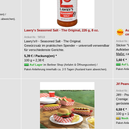
ten) /
n abweichen).
Lawry's Seasoned Salt - The Original, 226 g, 8 oz.
Au
Neu
c
Artikel-Nr.: 58519
Lawry's® - Seasoned Salt - The Original.
Artikel-Nr.
Sticker 
Gewürzsalz im praktischen Spender – universell verwendbar
Aufkleber
für verschiedenste Gerichte.
Maße:
ca
5,39 € / Packung(en) *
1,60 € *
100 g = 2,38 €
Auf L
Auf Lager
im Berliner Shop (Anfahrt & Öffnungszeiten) /
Paket-Anli
Paket-Anlieferung innerhalb ca. 2-5 Tagen (Ausland kann abweichen).
Jif Pea
Artikel-Nr.
Jif® - P
Cremige 
geröstet
6,59 € *
100 g = 1
Noch 
Paket-Anli