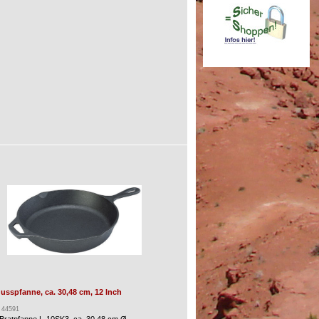
sspfanne, ca. 30,48 cm, 12 Inch
: 44591