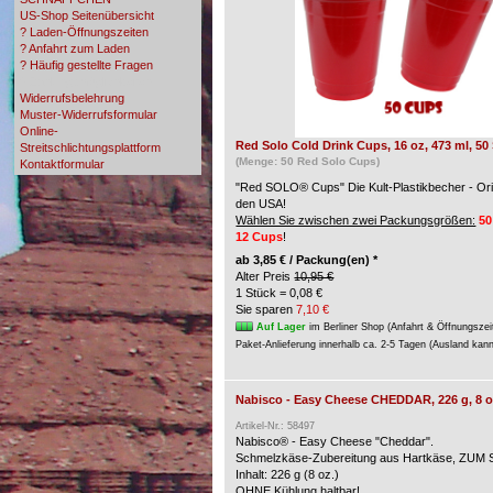
US-Shop Seitenübersicht
? Laden-Öffnungszeiten
? Anfahrt zum Laden
? Häufig gestellte Fragen
? Zahlungsmöglichkeiten
Widerrufsbelehrung
Muster-Widerrufsformular
Online-
Red Solo Cold Drink Cups, 16 oz, 473 ml, 50
Streitschlichtungsplattform
(Menge: 50 Red Solo Cups)
Kontaktformular
"Red SOLO® Cups" Die Kult-Plastikbecher - Ori
den USA!
Wählen Sie zwischen zwei Packungsgrößen:
50
12 Cups
!
ab
3,85 € / Packung(en) *
Alter Preis
10,95 €
1 Stück = 0,08 €
Sie sparen
7,10 €
Auf Lager
im Berliner Shop (Anfahrt & Öffnungszei
Paket-Anlieferung innerhalb ca. 2-5 Tagen (Ausland kan
Nabisco - Easy Cheese CHEDDAR, 226 g, 8 o
Artikel-Nr.: 58497
Nabisco® - Easy Cheese "Cheddar".
Schmelzkäse-Zubereitung aus Hartkäse, ZU
Inhalt: 226 g (8 oz.)
OHNE Kühlung haltbar!