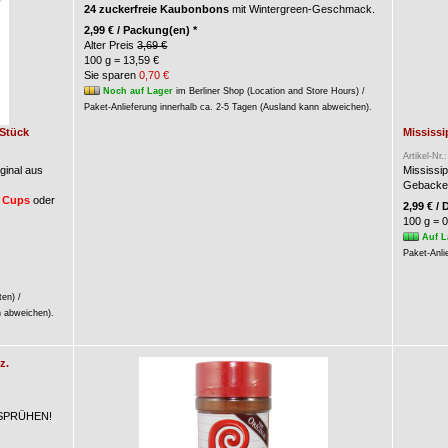
24 zuckerfreie Kaubonbons
mit Wintergreen-Geschmack.
2,99 € / Packung(en) *
Alter Preis
3,69 €
100 g = 13,59 €
Sie sparen
0,70 €
Noch auf Lager
im Berliner Shop (Location and Store Hours) /
Paket-Anlieferung innerhalb ca. 2-5 Tagen (Ausland kann abweichen).
 Stück
Mississi
Artikel-Nr.
ginal aus
Mississi
Gebacken
 Cups
oder
2,99 € / 
100 g = 0
Auf L
Paket-Anli
ten) /
n abweichen).
z.
M SPRÜHEN!