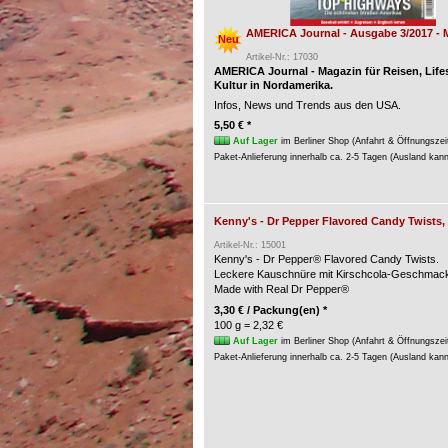
AMERICA Journal - Ausgabe 3/2017 - 
Neu
Artikel-Nr.: 17030
AMERICA Journal - Magazin für Reisen, Life
Kultur in Nordamerika.
Infos, News und Trends aus den USA.
5,50 € *
Auf Lager
im Berliner Shop (Anfahrt & Öffnungszei
Paket-Anlieferung innerhalb ca. 2-5 Tagen (Ausland kan
Kenny's - Dr Pepper Flavored Candy Twists,
Artikel-Nr.: 15001
Kenny's - Dr Pepper® Flavored Candy Twists.
Leckere Kauschnüre mit Kirschcola-Geschmac
Made with Real Dr Pepper®
3,30 € / Packung(en) *
100 g = 2,32 €
Auf Lager
im Berliner Shop (Anfahrt & Öffnungszei
Paket-Anlieferung innerhalb ca. 2-5 Tagen (Ausland kan