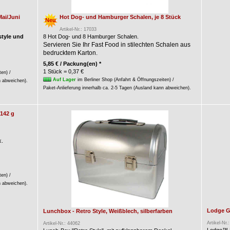
Mai/Juni
Hot Dog- und Hamburger Schalen, je 8 Stück
Neu
Artikel-Nr.: 17033
style und
8 Hot Dog- und 8 Hamburger Schalen.
Servieren Sie Ihr Fast Food in stilechten Schalen aus
bedrucktem Karton.
5,85 € / Packung(en) *
1 Stück = 0,37 €
ten) /
Auf Lager
im Berliner Shop (Anfahrt & Öffnungszeiten) /
n abweichen).
Paket-Anlieferung innerhalb ca. 2-5 Tagen (Ausland kann abweichen).
 142 g
k.
ten) /
n abweichen).
Lodge Gu
Lunchbox - Retro Style, Weißblech, silberfarben
Artikel-Nr.
Artikel-Nr.: 44062