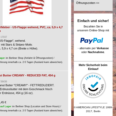
Öffnungszeiten <<
Einfach und sicher!
Bezahlen Sie in
fkleber - US-Flagge wehend, PVC, ca. 5,9 x 4,7
unserem Online-Shop mit
m
: 17037
"US-Flagge", wehend.
 mit Stars & Stripes-Motiv.
- alternativ per
Vorkasse
. 5,9 x 4,7 cm (Breite x Höhe).
oder
Nachnahme
.
ager
im Berliner Shop (Anfahrt & Öffnungszeiten) /
eferung innerhalb ca. 2-5 Tagen (Ausland kann abweichen).
Mehr Sicherheit beim
Einkauf
nut Butter CREAMY - REDUCED FAT, 454 g
: 58436
eanut Butter "CREAMY" - FETTREDUZIERT.
Erdnussbutter mit dem Geschmack frisch
er Erdnüsse, 454 g (16 oz).
__________________
,45 €
auf Lager
im Berliner Shop (Location and Store Hours) /
© AMERICAN LIFESTYLE 1999-
eferung innerhalb ca. 2-5 Tagen (Ausland kann abweichen).
2017, Berlin