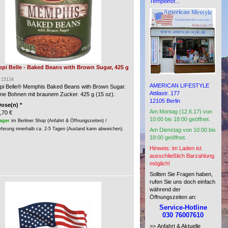
Tempelhof...
ppi Belle - Baked Beans with Brown Sugar, 425 g
: 15134
AMERICAN LIFESTYLE
ppi Belle® Memphis Baked Beans with Brown Sugar.
Attilastr. 177
e Bohnen mit braunem Zucker. 425 g (15 oz).
12105 Berlin
Dose(n) *
Am Montag (12.6.17) von
,70 €
10:00 bis 18:00 geöffnet.
ager
im Berliner Shop (Anfahrt & Öffnungszeiten) /
eferung innerhalb ca. 2-5 Tagen (Ausland kann abweichen).
Am Dienstag von 10:00 bis
18:00 geöffnet.
Hinweis: im Laden ist
ausschließlich Barzahlung
möglich!
Sollten Sie Fragen haben,
rufen Sie uns doch einfach
während der
Öffnungszeiten an:
Service-Hotline
030 76007610
>> Anfahrt & Aktuelle