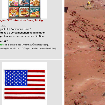
gnet SET - American Diner, 9-teilig
: 15071
gnet SET "American Diner".
d aus 9 verschiedenen vollflächigen
gneten
in zwei verschiedenen Größen.
Set(s) *
ager
im Berliner Shop (Anfahrt & Öffnungszeiten) /
eferung innerhalb ca. 2-5 Tagen (Ausland kann abweichen).