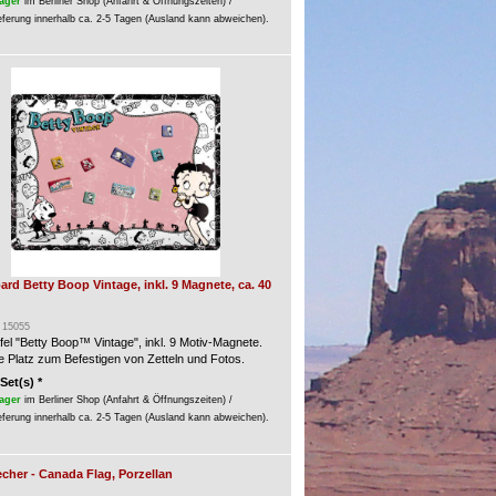
ager
im Berliner Shop (Anfahrt & Öffnungszeiten) /
eferung innerhalb ca. 2-5 Tagen (Ausland kann abweichen).
d Betty Boop Vintage, inkl. 9 Magnete, ca. 40
: 15055
el "Betty Boop™ Vintage", inkl. 9 Motiv-Magnete.
e Platz zum Befestigen von Zetteln und Fotos.
 Set(s) *
ager
im Berliner Shop (Anfahrt & Öffnungszeiten) /
eferung innerhalb ca. 2-5 Tagen (Ausland kann abweichen).
cher - Canada Flag, Porzellan