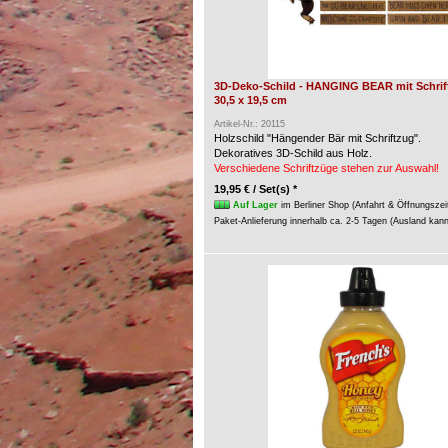
3D-Deko-Schild - HANGING BEAR mit Schrift
30,5 x 19,5 cm
Artikel-Nr.: 20115
Holzschild "Hängender Bär mit Schriftzug".
Dekoratives 3D-Schild aus Holz.
Verschiedene Schriftzüge stehen zur Auswahl!
19,95 € / Set(s) *
Auf Lager
im Berliner Shop (Anfahrt & Öffnungszei
Paket-Anlieferung innerhalb ca. 2-5 Tagen (Ausland kan