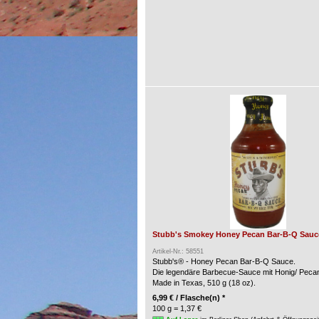
Stubb's Smokey Honey Pecan Bar-B-Q Sauce
Artikel-Nr.: 58551
Stubb's® - Honey Pecan Bar-B-Q Sauce.
Die legendäre Barbecue-Sauce mit Honig/ Peca
Made in Texas, 510 g (18 oz).
6,99 € / Flasche(n) *
100 g = 1,37 €