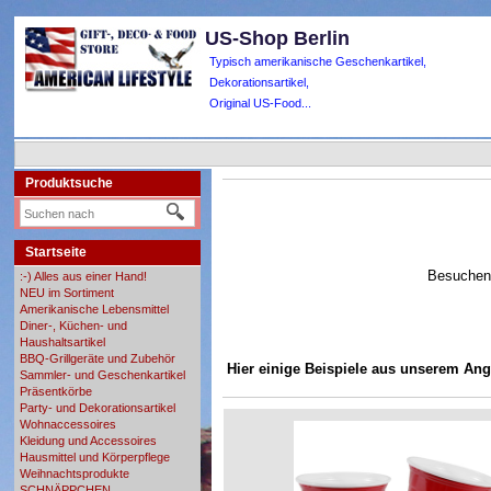
US-Shop Berlin
Typisch amerikanische Geschenkartikel,
Dekorationsartikel,
Original US-Food...
Produktsuche
Startseite
Besuchen 
:-) Alles aus einer Hand!
NEU im Sortiment
Amerikanische Lebensmittel
Diner-, Küchen- und
Haushaltsartikel
BBQ-Grillgeräte und Zubehör
Hier einige Beispiele aus unserem Ang
Sammler- und Geschenkartikel
Präsentkörbe
Party- und Dekorationsartikel
Wohnaccessoires
Kleidung und Accessoires
Hausmittel und Körperpflege
Weihnachtsprodukte
SCHNÄPPCHEN