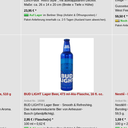
Lodge™ B
Lunch-Box "Retro Style", mit aufklappbarem Deckel.
Maße: ca. 26 x 14 x 20 cm (Breite x Tiefe x Höhe)
Gusseise
West Fee
23,95 € *
Auf Lager
im Berliner Shop (Anfahrt & Öffnungszeiten) /
59,50 € *
Paket-Anlieferung innerhalb ca. 2-5 Tagen (Ausland kann abweichen).
Noch 
Paket-Anli
, 510 g
BUD LIGHT Lager Beer, 473 ml-Alu-Flasche, 16 fl. oz.
Nestlé -
Artikel-Nr.: 16086
Artikel-Nr.
BUD LIGHT® Lager Beer - Smooth & Refreshing.
Nestlé® 
n Aroma.
Das kalorienreduzierte Bier von Anheuser-
Bursting
Busch (pfandpflichtig).
59,5 g.
2,95 € / Flasche(n) *
1,59 € *
100 ml = 0,62 €
100 g = 2