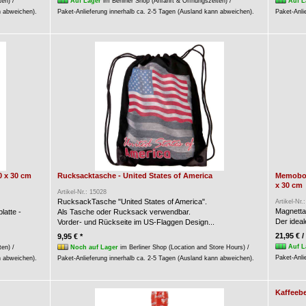
ten) /
Auf Lager
im Berliner Shop (Anfahrt & Öffnungszeiten) /
Auf L
n abweichen).
Paket-Anlieferung innerhalb ca. 2-5 Tagen (Ausland kann abweichen).
Paket-Anli
0 x 30 cm
Rucksacktasche - United States of America
Memoboar
x 30 cm
Artikel-Nr.: 15028
RucksackTasche "United States of America".
Artikel-Nr.
Magnettaf
latte -
Als Tasche oder Rucksack verwendbar.
Der ideal
Vorder- und Rückseite im US-Flaggen Design...
21,95 € /
9,95 € *
Auf L
ten) /
Noch auf Lager
im Berliner Shop (Location and Store Hours) /
Paket-Anli
n abweichen).
Paket-Anlieferung innerhalb ca. 2-5 Tagen (Ausland kann abweichen).
Kaffeebe