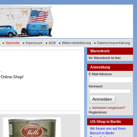
Startseite
Impressum
AGB
Widerrufsbelehrung
Datenschutzerklärung
Warenkorb
Ihr Warenkorb ist leer.
Anmeldung
..
E-Mail-Adresse
m Online-Shop!
Kennwort
Anmelden
Kennwort vergessen?
Registrieren
US-Shop in Berlin
Wir freuen uns auf Ihren
Besuch in Berlin-