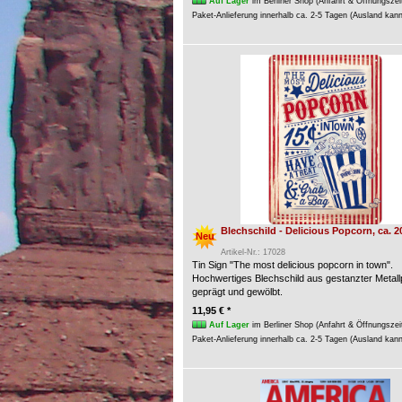
Auf Lager
im Berliner Shop (Anfahrt & Öffnungszei
Paket-Anlieferung innerhalb ca. 2-5 Tagen (Ausland kan
Blechschild - Delicious Popcorn, ca. 2
Neu
Artikel-Nr.: 17028
Tin Sign "The most delicious popcorn in town".
Hochwertiges Blechschild aus gestanzter Metallp
geprägt und gewölbt.
11,95 € *
Auf Lager
im Berliner Shop (Anfahrt & Öffnungszei
Paket-Anlieferung innerhalb ca. 2-5 Tagen (Ausland kan