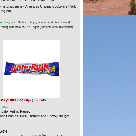
ratpfanne L-10SK3, ca. 30,48 cm Ø.
rne Bratpfanne - Americas Original Cookware - Wild
ling pur!
auf Lager
im Berliner Shop (Location and Store Hours) /
eferung innerhalb ca. 2-5 Tagen (Ausland kann abweichen).
 Baby Ruth Bar, 59,5 g, 2,1 oz.
: 58157
- Baby Ruth® Riegel.
 with Peanuts, Rich Caramel and Chewy Nougat,
,67 €