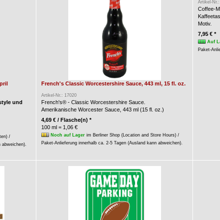
Artikel-Nr.
Coffee-M
Kaffeeta
Motiv.
7,95 € *
Auf L
Paket-Anli
ril
French's Classic Worcestershire Sauce, 443 ml, 15 fl. oz.
Artikel-Nr.: 17020
style und
French's® - Classic Worcestershire Sauce.
Amerikanische Worcester Sauce, 443 ml (15 fl. oz.)
4,69 € / Flasche(n) *
100 ml = 1,06 €
Noch auf Lager
im Berliner Shop (Location and Store Hours) /
ten) /
Paket-Anlieferung innerhalb ca. 2-5 Tagen (Ausland kann abweichen).
n abweichen).