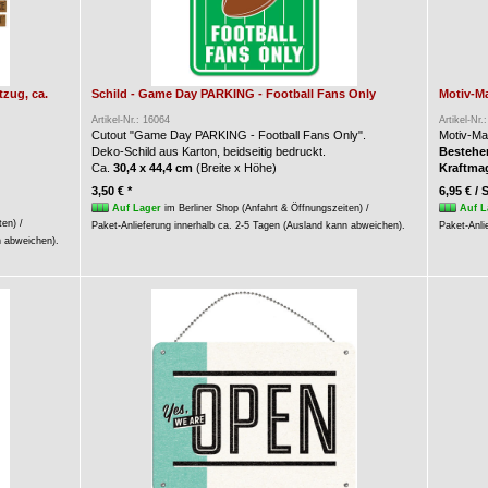
zug, ca.
Schild - Game Day PARKING - Football Fans Only
Motiv-Ma
Artikel-Nr.: 16064
Artikel-Nr.
Cutout "Game Day PARKING - Football Fans Only".
Motiv-Ma
Deko-Schild aus Karton, beidseitig bedruckt.
Bestehen
Ca.
30,4 x 44,4 cm
(Breite x Höhe)
Kraftma
3,50 € *
6,95 € / 
Auf Lager
im Berliner Shop (Anfahrt & Öffnungszeiten) /
Auf L
ten) /
Paket-Anlieferung innerhalb ca. 2-5 Tagen (Ausland kann abweichen).
Paket-Anli
n abweichen).