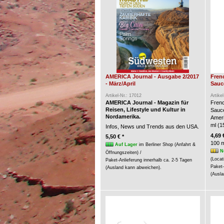
AMERICA Journal - Ausgabe 2/2017
Fren
- März/April
Sauce
Artikel-Nr.: 17012
Artike
AMERICA Journal - Magazin für
Frenc
Reisen, Lifestyle und Kultur in
Sauc
Nordamerika.
Ameri
ml (15
Infos, News und Trends aus den USA.
4,69 
5,50 € *
100 m
Auf Lager
im Berliner Shop (Anfahrt &
N
Öffnungszeiten) /
(Locat
Paket-Anlieferung innerhalb ca. 2-5 Tagen
Paket-
(Ausland kann abweichen).
(Ausla