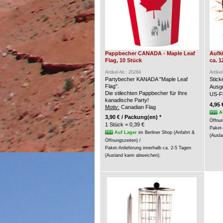
Pappbecher CANADA - Maple Leaf
Aufk
Flag, 10 Stück
ca. 1
Artikel-Nr.: 20284
Artike
Partybecher KANADA "Maple Leaf
Stic
Flag".
Ausge
Die stilechten Pappbecher für Ihre
US-Fl
kanadische Party!
4,95 
Motiv:
Canadian Flag
A
3,90 € / Packung(en) *
Öffnun
1 Stück = 0,39 €
Paket-
Auf Lager
im Berliner Shop (Anfahrt &
(Ausla
Öffnungszeiten) /
Paket-Anlieferung innerhalb ca. 2-5 Tagen
(Ausland kann abweichen).