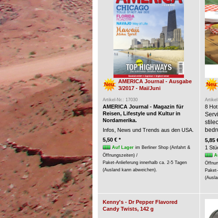
AMERICA Journal - Ausgabe
Neu
Neu
3/2017 - Mai/Juni
Artikel-Nr.: 17030
Artike
AMERICA Journal - Magazin für
8 Hot
Reisen, Lifestyle und Kultur in
Servi
Nordamerika.
stil
bedr
Infos, News und Trends aus den USA.
5,50 € *
5,85 
1 Stü
Auf Lager
im Berliner Shop (Anfahrt &
A
Öffnungszeiten) /
Paket-Anlieferung innerhalb ca. 2-5 Tagen
Öffnun
(Ausland kann abweichen).
Paket-
(Ausla
Kenny's - Dr Pepper Flavored
Candy Twists, 142 g