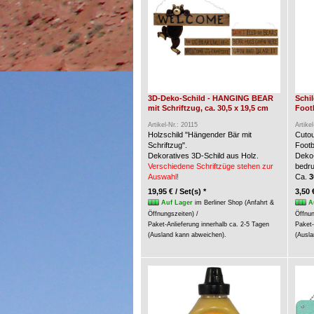
3D-Deko-Schild - HANGING BEAR
Schi
mit Schriftzug, ca. 30,5 x 19,5 cm
Foot
Artikel-Nr.: 20115
Artike
Holzschild "Hängender Bär mit
Cuto
Schriftzug".
Footb
Dekoratives 3D-Schild aus Holz.
Deko-
Verschiedene Schriftzüge stehen zur
bedru
Auswahl!
Ca.
3
19,95 € / Set(s) *
3,50 
Auf Lager
im Berliner Shop (Anfahrt &
A
Öffnungszeiten) /
Öffnun
Paket-Anlieferung innerhalb ca. 2-5 Tagen
Paket-
(Ausland kann abweichen).
(Ausla