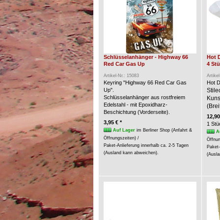
Schlüsselanhänger - Highway 66
Hot 
Red Car Gas Up
4 St
Artikel-Nr.: 15083
Artike
Keyring "Highway 66 Red Car Gas
Hot D
Up".
Stil
Schlüsselanhänger aus rostfreiem
Kunst
Edelstahl - mit Epoxidharz-
(Brei
Beschichtung (Vorderseite).
12,90
3,95 € *
1 Stü
Auf Lager
im Berliner Shop (Anfahrt &
A
Öffnungszeiten) /
Öffnun
Paket-Anlieferung innerhalb ca. 2-5 Tagen
Paket-
(Ausland kann abweichen).
(Ausla