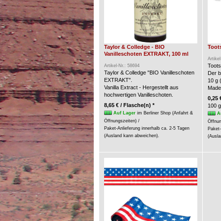
Taylor & Colledge - BIO
Toots
Vanilleschoten EXTRAKT, 100 ml
Artike
Toots
Artikel-Nr.: 58694
Taylor & Colledge "BIO Vanilleschoten
Der b
EXTRAKT".
10 g 
Vanilla Extract - Hergestellt aus
Made
hochwertigen Vanilleschoten.
0,25 
8,65 € / Flasche(n) *
100 g
Auf Lager
im Berliner Shop (Anfahrt &
A
Öffnungszeiten) /
Öffnun
Paket-Anlieferung innerhalb ca. 2-5 Tagen
Paket-
(Ausland kann abweichen).
(Ausla