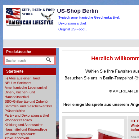
US-Shop Berlin
Typisch amerikanische Geschenkartikel,
Dekorationsartikel,
Original US-Food...
Produktsuche
Herzlich willko
Wählen Sie Ihre Favoriten au
Startseite
Besuchen Sie uns in Berlin-Tempelhof (
:-) Alles aus einer Hand!
Ö
NEU im Sortiment
Amerikanische Lebensmittel
©
AMERICAN LI
Diner-, Küchen- und
Haushaltsartikel
BBQ-Grillgeräte und Zubehör
Hier einige Beispiele aus unserem Ang
Sammler- und Geschenkartikel
Präsentkörbe
Party- und Dekorationsartikel
Wohnaccessoires
ICE 
Kleidung und Accessoires
Wint
Hausmittel und Körperpflege
befor
Weihnachtsprodukte
Artike
SCHNÄPPCHEN