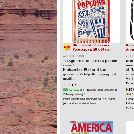
Blechschild - Delicious
Ruck
Neu
Popcorn, ca. 20 x 30 cm
Amer
Artikel-Nr.: 17028
Artike
Tin Sign "The most delicious popcorn
Rucks
in town".
Ameri
Hochwertiges Blechschild aus
Als 
gestanzter Metallplatte - geprägt und
verw
gewölbt.
Vorde
Desig
11,95 € *
9,95 
Auf Lager
im Berliner Shop (Anfahrt &
N
Öffnungszeiten) /
Paket-Anlieferung innerhalb ca. 2-5 Tagen
(Locat
(Ausland kann abweichen).
Paket-
(Ausla