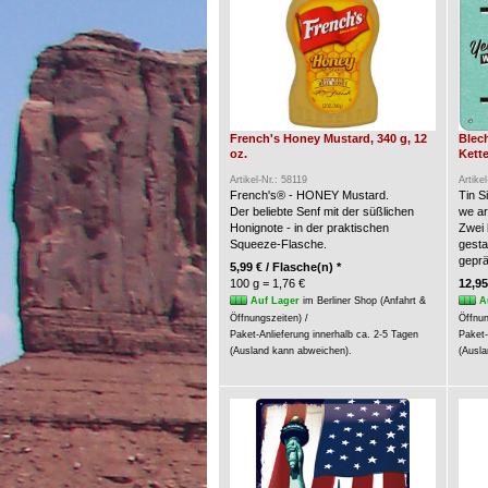
French's Honey Mustard, 340 g, 12
Blec
oz.
Kette
Artikel-Nr.: 58119
Artike
French's® - HONEY Mustard.
Tin S
Der beliebte Senf mit der süßlichen
we a
Honignote - in der praktischen
Zwei 
Squeeze-Flasche.
gesta
geprä
5,99 € / Flasche(n) *
100 g = 1,76 €
12,95
Auf Lager
im Berliner Shop (Anfahrt &
A
Öffnungszeiten) /
Öffnun
Paket-Anlieferung innerhalb ca. 2-5 Tagen
Paket-
(Ausland kann abweichen).
(Ausla