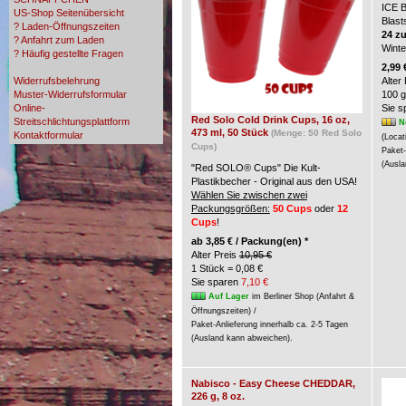
ICE 
US-Shop Seitenübersicht
Blast
? Laden-Öffnungszeiten
24 z
? Anfahrt zum Laden
Wint
? Häufig gestellte Fragen
? Zahlungsmöglichkeiten
2,99 
Widerrufsbelehrung
Alter
Muster-Widerrufsformular
100 g
Online-
Sie 
Red Solo Cold Drink Cups, 16 oz,
Streitschlichtungsplattform
N
473 ml, 50 Stück
(Menge: 50 Red Solo
Kontaktformular
(Locat
Cups)
Paket-
(Ausla
"Red SOLO® Cups" Die Kult-
Plastikbecher - Original aus den USA!
Wählen Sie zwischen zwei
Packungsgrößen:
50 Cups
oder
12
Cups
!
ab
3,85 € / Packung(en) *
Alter Preis
10,95 €
1 Stück = 0,08 €
Sie sparen
7,10 €
Auf Lager
im Berliner Shop (Anfahrt &
Öffnungszeiten) /
Paket-Anlieferung innerhalb ca. 2-5 Tagen
(Ausland kann abweichen).
Nabisco - Easy Cheese CHEDDAR,
226 g, 8 oz.