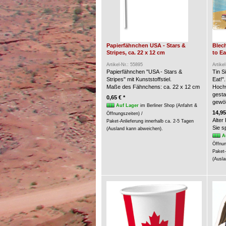
Papierfähnchen USA - Stars &
Blech
Stripes, ca. 22 x 12 cm
to Ea
Artikel-Nr.: 55895
Artike
Papierfähnchen "USA - Stars &
Tin S
Stripes" mit Kunststoffstiel.
Eat!".
Maße des Fähnchens: ca. 22 x 12 cm
Hochw
gesta
0,65 € *
gewöl
Auf Lager
im Berliner Shop (Anfahrt &
14,95
Öffnungszeiten) /
Alter
Paket-Anlieferung innerhalb ca. 2-5 Tagen
Sie 
(Ausland kann abweichen).
A
Öffnun
Paket-
(Ausla