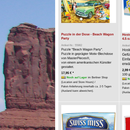
Puzzle in der Dose - Beach Wagon
Hoste
Party
4.5 o
Artikel-Nr.: 55982
Artike
Puzzle "Beach Wagon Party".
Host
Puzzle in geprägter Motiv-Blechdose
Gefü
von MasterPieces®,
Einf
von einem amerikanischen Künstler
erwär
gestaltet.
2,99 
17,95 € *
100 g
Noch auf Lager
im Berliner Shop
N
(Location and Store Hours) /
(Locat
Paket-Anlieferung innerhalb ca. 2-5 Tagen
Paket-
(Ausland kann abweichen).
(Ausla