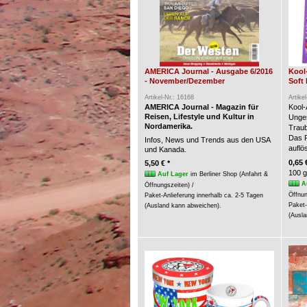
AMERICA Journal - Ausgabe 6/2016
Kool
- November/Dezember
Soft 
Artikel-Nr.: 16168
Artike
AMERICA Journal - Magazin für
Kool-
Reisen, Lifestyle und Kultur in
Unges
Nordamerika.
Trau
Das P
Infos, News und Trends aus den USA
auflö
und Kanada.
0,65 
5,50 € *
100 g
Auf Lager
im Berliner Shop (Anfahrt &
A
Öffnungszeiten) /
Öffnun
Paket-Anlieferung innerhalb ca. 2-5 Tagen
Paket-
(Ausland kann abweichen).
(Ausla