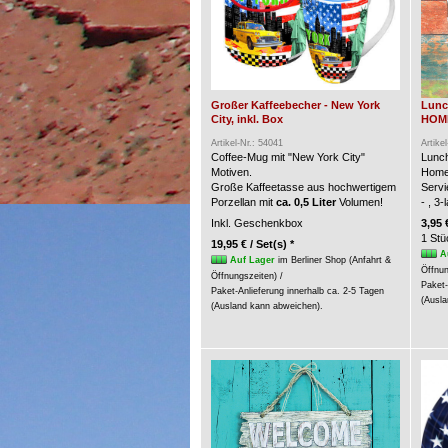
Großer Kaffeebecher - New York
Lunc
City, inkl. Box
HOME 
Artikel-Nr.: 54041
Artike
Coffee-Mug mit "New York City"
Lunch
Motiven.
Home
Große Kaffeetasse aus hochwertigem
Servi
Porzellan mit
ca. 0,5 Liter
Volumen!
- , 3
Inkl. Geschenkbox
3,95 
1 Stü
19,95 € / Set(s) *
A
Auf Lager
im Berliner Shop (Anfahrt &
Öffnun
Öffnungszeiten) /
Paket-
Paket-Anlieferung innerhalb ca. 2-5 Tagen
(Ausla
(Ausland kann abweichen).