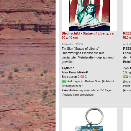
Blechschild - Statue of Liberty, ca.
REES
30 x 40 cm
510 g
Artikel-Nr.: 51549
Artike
Tin Sign "Statue of Liberty".
REES
Hochwertiges Blechschild aus
Lecke
gestanzter Metallplatte - geprägt und
dem G
gewölbt.
Erdn
14,95 € *
7,29 
Alter Preis
16,95 €
100 g
Sie sparen
2,00 €
N
Auf Lager
im Berliner Shop (Anfahrt &
(Locat
Öffnungszeiten) /
Paket-
Paket-Anlieferung innerhalb ca. 2-5 Tagen
(Ausla
(Ausland kann abweichen).