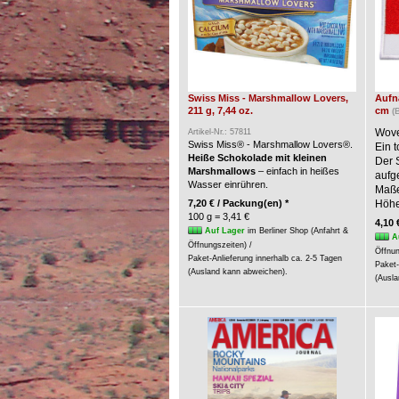
Swiss Miss - Marshmallow Lovers,
Aufnä
211 g, 7,44 oz.
cm
(
Wove
Artikel-Nr.: 57811
Swiss Miss® - Marshmallow Lovers®.
Ein t
Heiße Schokolade mit kleinen
Der 
Marshmallows
– einfach in heißes
aufg
Wasser einrühren.
Maße:
7,20 € / Packung(en) *
Höhe
100 g = 3,41 €
4,10 
Auf Lager
im Berliner Shop (Anfahrt &
A
Öffnungszeiten) /
Öffnun
Paket-Anlieferung innerhalb ca. 2-5 Tagen
Paket-
(Ausland kann abweichen).
(Ausla