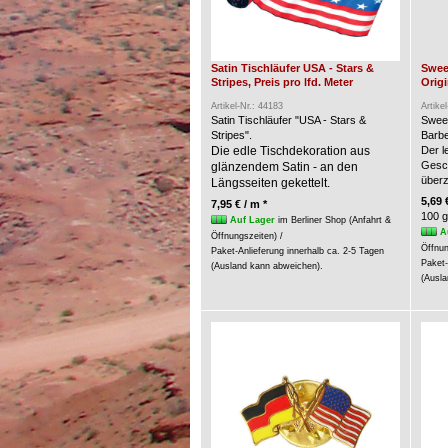
Satin Tischläufer USA - Stars &
Swee
Stripes, Preis pro lfd. Meter
Origi
Artikel-Nr.: 44183
Artike
Satin Tischläufer "USA - Stars &
Swee
Stripes".
Barbe
Die edle Tischdekoration aus
Der l
Gesc
glänzendem Satin - an den
über
Längsseiten gekettelt.
5,69 
7,95 € / m *
100 g
Auf Lager
im Berliner Shop (Anfahrt &
A
Öffnungszeiten) /
Öffnun
Paket-Anlieferung innerhalb ca. 2-5 Tagen
Paket-
(Ausland kann abweichen).
(Ausla