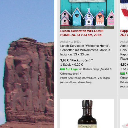
Lunch-Servietten WELCOME
Pappt
HOME, ca. 33 x 33 cm, 20 St.
26,7 
Artikel-Nr.: 16201
Artike
Lunch-Servietten "Welcome Home".
Amsca
Servietten mit Willkommens-Motiv, 3-
Colou
lagig, ca. 33 x 33 cm.
Pappt
Flagg
3,95 € / Packung(en) *
1 Stück = 0,20 €
4,50 
1 Stü
Auf Lager
im Berliner Shop (Anfahrt &
A
Öffnungszeiten) /
Paket-Anlieferung innerhalb ca. 2-5 Tagen
Öffnun
(Ausland kann abweichen).
Paket-
(Ausla