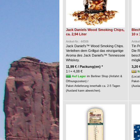
Jack Daniels Wood Smoking Chips,
Blech
ca. 2,94 Liter
10 x 
Artikel-Nr.: 44506
Artike
Jack Daniel's™ Wood Smoking Chips.
Tin P
Verleihen dem Grillgut das einzigartige
Die R
Aroma des Jack Daniel's™ Tennessee
besch
Whiskey.
möglic
11,99 € / Packung(en) *
3,20 
1 l = 4,08 €
N
Auf Lager
im Berliner Shop (Anfahrt &
(Locat
Öffnungszeiten) /
Paket-
Paket-Anlieferung innerhalb ca. 2-5 Tagen
(Ausla
(Ausland kann abweichen).