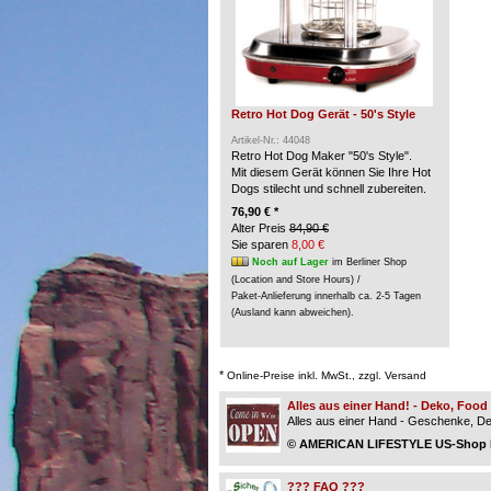
Retro Hot Dog Gerät - 50's Style
Artikel-Nr.: 44048
Retro Hot Dog Maker "50's Style".
Mit diesem Gerät können Sie Ihre Hot
Dogs stilecht und schnell zubereiten.
76,90 € *
Alter Preis
84,90 €
Sie sparen
8,00 €
Noch auf Lager
im Berliner Shop
(Location and Store Hours) /
Paket-Anlieferung innerhalb ca. 2-5 Tagen
(Ausland kann abweichen).
*
Online-Preise inkl. MwSt., zzgl. Versand
Alles aus einer Hand! - Deko, Foo
Alles aus einer Hand - Geschenke, Dek
© AMERICAN LIFESTYLE US-Shop Be
??? FAQ ???