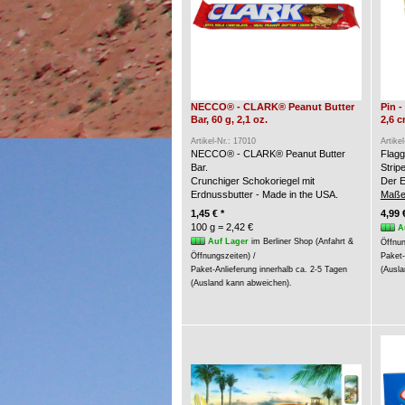
NECCO® - CLARK® Peanut Butter
Pin 
Bar, 60 g, 2,1 oz.
2,6 
Artikel-Nr.: 17010
Artike
NECCO® - CLARK® Peanut Butter
Flagg
Bar.
Strip
Crunchiger Schokoriegel mit
Der E
Erdnussbutter - Made in the USA.
Maße
1,45 € *
4,99 
100 g = 2,42 €
A
Auf Lager
im Berliner Shop (Anfahrt &
Öffnun
Öffnungszeiten) /
Paket-
Paket-Anlieferung innerhalb ca. 2-5 Tagen
(Ausla
(Ausland kann abweichen).