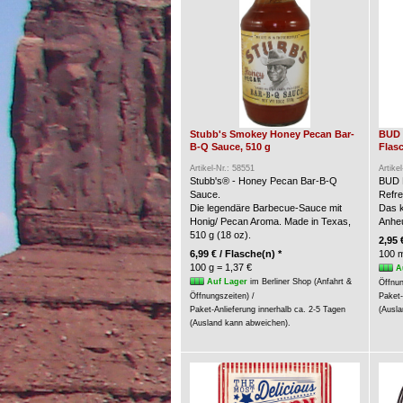
Stubb's Smokey Honey Pecan Bar-
BUD 
B-Q Sauce, 510 g
Flasc
Artikel-Nr.: 58551
Artike
Stubb's® - Honey Pecan Bar-B-Q
BUD 
Sauce.
Refre
Die legendäre Barbecue-Sauce mit
Das k
Honig/ Pecan Aroma. Made in Texas,
Anheu
510 g (18 oz).
2,95 
6,99 € / Flasche(n) *
100 m
100 g = 1,37 €
A
Auf Lager
im Berliner Shop (Anfahrt &
Öffnun
Öffnungszeiten) /
Paket-
Paket-Anlieferung innerhalb ca. 2-5 Tagen
(Ausla
(Ausland kann abweichen).