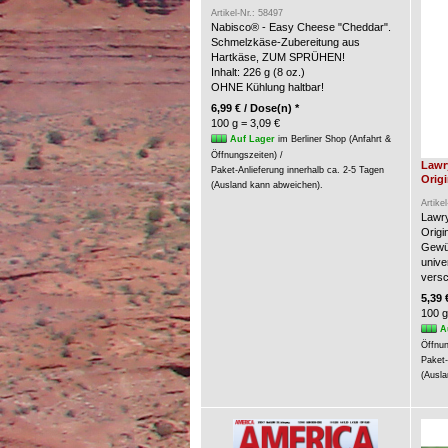
Artikel-Nr.: 58497
Nabisco® - Easy Cheese "Cheddar".
Schmelzkäse-Zubereitung aus
Hartkäse, ZUM SPRÜHEN!
Inhalt: 226 g (8 oz.)
OHNE Kühlung haltbar!
6,99 € / Dose(n) *
100 g = 3,09 €
Auf Lager
im Berliner Shop (Anfahrt &
Öffnungszeiten) /
Lawr
Paket-Anlieferung innerhalb ca. 2-5 Tagen
Origi
(Ausland kann abweichen).
Artike
Lawry
Origin
Gewür
unive
versc
5,39 
100 g
A
Öffnun
Paket-
(Ausla