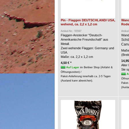
Pin - Flaggen DEUTSCHLAND/ USA,
Wand
wehend, ca. 2,2 x 1,2 cm
Rode
Artikel-Nr.: 55597
Artike
Flaggen-Anstecker "Deutsch-
Wand
Amerikanische Freundschaft" aus
Schö
Metall.
Canv
Zwei wehende Flaggen: Germany und
Maße 
USA.
(Brei
Maße: ca. 2,2 x 1,2 cm
14,95
4,50 € *
Alter
Auf Lager
im Berliner Shop (Anfahrt &
Sie 
Öffnungszeiten) /
A
Paket-Anlieferung innerhalb ca. 2-5 Tagen
Öffnun
(Ausland kann abweichen).
Paket-
(Ausla