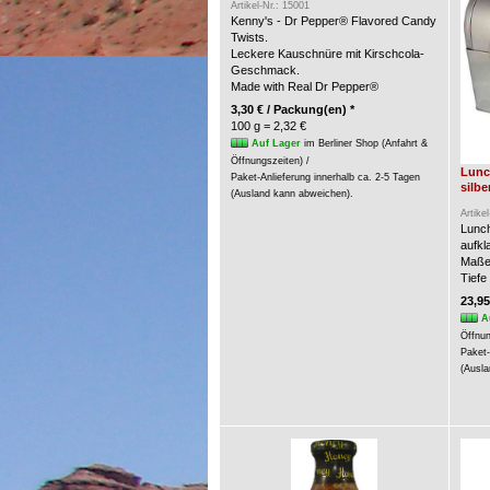
Artikel-Nr.: 15001
Kenny's - Dr Pepper® Flavored Candy
Twists.
Leckere Kauschnüre mit Kirschcola-
Geschmack.
Made with Real Dr Pepper®
3,30 € / Packung(en) *
100 g = 2,32 €
Auf Lager
im Berliner Shop (Anfahrt &
Öffnungszeiten) /
Lunc
Paket-Anlieferung innerhalb ca. 2-5 Tagen
silbe
(Ausland kann abweichen).
Artike
Lunch
aufkl
Maße:
Tiefe
23,95
A
Öffnun
Paket-
(Ausla