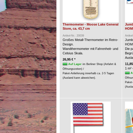
Thermometer - Moose Lake General
Jumb
Store, ca. 43,7 cm
HOME
Artikel-Nr.: 20039
Artike
Großes Metall-Thermometer im Retro-
Jumb
Design.
HOME
Wandthermometer mit Fahrenheit- und
Die p
Celsius Skala.
Begrü
Ausla
26,95 € *
11,85
Auf Lager
im Berliner Shop (Anfahrt &
1 m² 
Öffnungszeiten) /
A
Paket-Anlieferung innerhalb ca. 2-5 Tagen
(Ausland kann abweichen).
Öffnun
Paket-
(Ausla