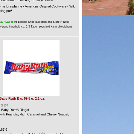
ratpfanne L-10SK3, ca. 30,48 cm Ø.
rne Bratpfanne - Americas Original Cookware - Wild
ling pur!
auf Lager
im Berliner Shop (Location and Store Hours) /
eferung innerhalb ca. 2-5 Tagen (Ausland kann abweichen).
 Baby Ruth Bar, 59,5 g, 2,1 oz.
: 58157
- Baby Ruth® Riegel.
 with Peanuts, Rich Caramel and Chewy Nougat,
,67 €