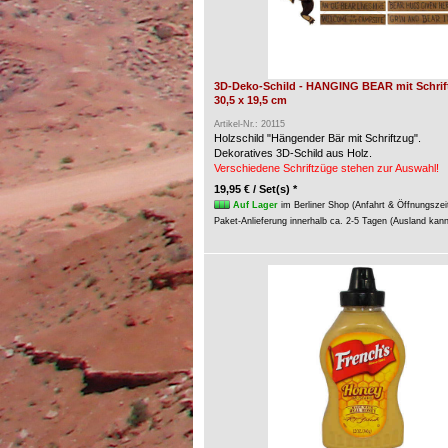
3D-Deko-Schild - HANGING BEAR mit Schrift
30,5 x 19,5 cm
Artikel-Nr.: 20115
Holzschild "Hängender Bär mit Schriftzug".
Dekoratives 3D-Schild aus Holz.
Verschiedene Schriftzüge stehen zur Auswahl!
19,95 € / Set(s) *
Auf Lager
im Berliner Shop (Anfahrt & Öffnungszei
Paket-Anlieferung innerhalb ca. 2-5 Tagen (Ausland kan