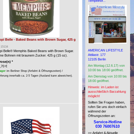
Tempelhof...
ppi Belle - Baked Beans with Brown Sugar, 425 g
: 15134
AMERICAN LIFESTYLE
ppi Belle® Memphis Baked Beans with Brown Sugar.
Attilastr. 177
e Bohnen mit braunem Zucker. 425 g (15 oz).
12105 Berlin
Dose(n) *
Am Montag (12.6.17) von
,70 €
10:00 bis 18:00 geöffnet.
ager
im Berliner Shop (Anfahrt & Öffnungszeiten) /
eferung innerhalb ca. 2-5 Tagen (Ausland kann abweichen).
Am Dienstag von 10:00 bis
18:00 geöffnet.
Hinweis: im Laden ist
ausschließlich Barzahlung
möglich!
Sollten Sie Fragen haben,
rufen Sie uns doch einfach
während der
Öffnungszeiten an:
Service-Hotline
030 76007610
>> Anfahrt & Aktuelle