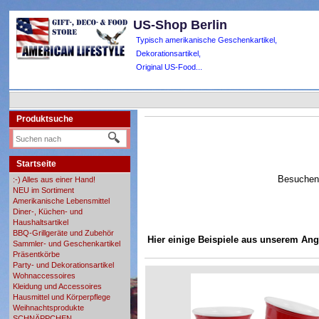
US-Shop Berlin
Typisch amerikanische Geschenkartikel,
Dekorationsartikel,
Original US-Food...
Produktsuche
Startseite
Besuchen 
:-) Alles aus einer Hand!
NEU im Sortiment
Amerikanische Lebensmittel
Diner-, Küchen- und
Haushaltsartikel
BBQ-Grillgeräte und Zubehör
Hier einige Beispiele aus unserem Ang
Sammler- und Geschenkartikel
Präsentkörbe
Party- und Dekorationsartikel
Wohnaccessoires
Kleidung und Accessoires
Hausmittel und Körperpflege
Weihnachtsprodukte
SCHNÄPPCHEN