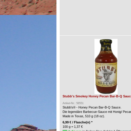
Stubb's Smokey Honey Pecan Bar-B-Q Sauce
Artikel-Nr.: 58551
Stubb's® - Honey Pecan Bar-B-Q Sauce.
Die legendäre Barbecue-Sauce mit Honig/ Peca
Made in Texas, 510 g (18 oz).
6,99 € / Flasche(n) *
100 g = 1,37 €