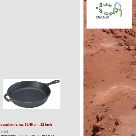
sspfanne, ca. 30,48 cm, 12 Inch
: 44591