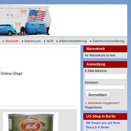
Startseite
Impressum
AGB
Widerrufsbelehrung
Datenschutzerklärung
Warenkorb
Ihr Warenkorb ist leer.
Anmeldung
..
E-Mail-Adresse
m Online-Shop!
Kennwort
Anmelden
Kennwort vergessen?
Registrieren
US-Shop in Berlin
Wir freuen uns auf Ihren
Besuch in Berlin-