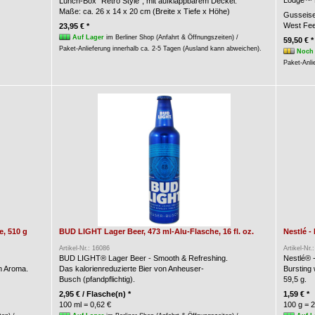
Lodge™ B
Lunch-Box "Retro Style", mit aufklappbarem Deckel.
Maße: ca. 26 x 14 x 20 cm (Breite x Tiefe x Höhe)
Gusseise
West Fee
23,95 € *
Auf Lager
im Berliner Shop (Anfahrt & Öffnungszeiten) /
59,50 € *
Paket-Anlieferung innerhalb ca. 2-5 Tagen (Ausland kann abweichen).
Noch 
Paket-Anli
, 510 g
BUD LIGHT Lager Beer, 473 ml-Alu-Flasche, 16 fl. oz.
Nestlé -
Artikel-Nr.: 16086
Artikel-Nr.
BUD LIGHT® Lager Beer - Smooth & Refreshing.
Nestlé® 
n Aroma.
Das kalorienreduzierte Bier von Anheuser-
Bursting
Busch (pfandpflichtig).
59,5 g.
2,95 € / Flasche(n) *
1,59 € *
100 ml = 0,62 €
100 g = 2