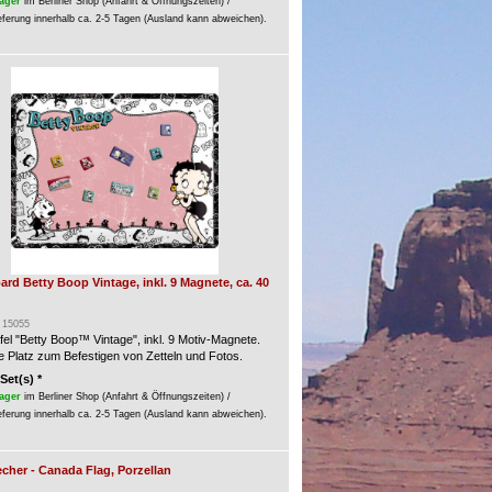
ager
im Berliner Shop (Anfahrt & Öffnungszeiten) /
eferung innerhalb ca. 2-5 Tagen (Ausland kann abweichen).
d Betty Boop Vintage, inkl. 9 Magnete, ca. 40
: 15055
el "Betty Boop™ Vintage", inkl. 9 Motiv-Magnete.
e Platz zum Befestigen von Zetteln und Fotos.
 Set(s) *
ager
im Berliner Shop (Anfahrt & Öffnungszeiten) /
eferung innerhalb ca. 2-5 Tagen (Ausland kann abweichen).
cher - Canada Flag, Porzellan