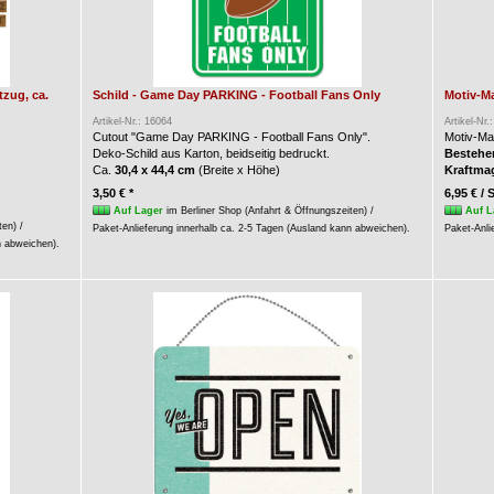
zug, ca.
Schild - Game Day PARKING - Football Fans Only
Motiv-Ma
Artikel-Nr.: 16064
Artikel-Nr.
Cutout "Game Day PARKING - Football Fans Only".
Motiv-Ma
Deko-Schild aus Karton, beidseitig bedruckt.
Bestehen
Ca.
30,4 x 44,4 cm
(Breite x Höhe)
Kraftma
3,50 € *
6,95 € / 
Auf Lager
im Berliner Shop (Anfahrt & Öffnungszeiten) /
Auf L
ten) /
Paket-Anlieferung innerhalb ca. 2-5 Tagen (Ausland kann abweichen).
Paket-Anli
n abweichen).