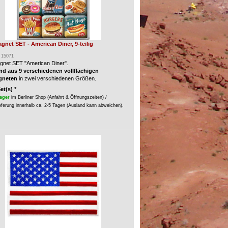
gnet SET - American Diner, 9-teilig
: 15071
gnet SET "American Diner".
d aus 9 verschiedenen vollflächigen
gneten
in zwei verschiedenen Größen.
Set(s) *
ager
im Berliner Shop (Anfahrt & Öffnungszeiten) /
eferung innerhalb ca. 2-5 Tagen (Ausland kann abweichen).