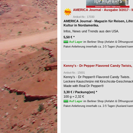
AMERICA Journal - Ausgabe 3/2017 - 
Neu
Artikel-Nr.: 17030
AMERICA Journal - Magazin für Reisen, Life
Kultur in Nordamerika.
Infos, News und Trends aus den USA.
5,50 € *
Auf Lager
im Berliner Shop (Anfahrt & Öffnungszei
Paket-Anlieferung innerhalb ca. 2-5 Tagen (Ausland kan
Kenny's - Dr Pepper Flavored Candy Twists,
Artikel-Nr.: 15001
Kenny's - Dr Pepper® Flavored Candy Twists.
Leckere Kauschnüre mit Kirschcola-Geschmac
Made with Real Dr Pepper®
3,30 € / Packung(en) *
100 g = 2,32 €
Auf Lager
im Berliner Shop (Anfahrt & Öffnungszei
Paket-Anlieferung innerhalb ca. 2-5 Tagen (Ausland kan