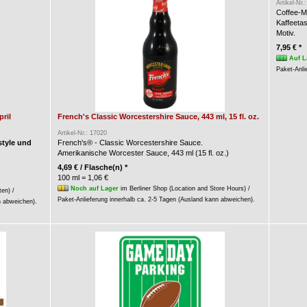
Artikel-Nr.
Coffee-M
Kaffeeta
Motiv.
7,95 € *
Auf L
Paket-Anli
ril
French's Classic Worcestershire Sauce, 443 ml, 15 fl. oz.
Artikel-Nr.: 17020
style und
French's® - Classic Worcestershire Sauce.
Amerikanische Worcester Sauce, 443 ml (15 fl. oz.)
4,69 € / Flasche(n) *
100 ml = 1,06 €
Noch auf Lager
im Berliner Shop (Location and Store Hours) /
ten) /
Paket-Anlieferung innerhalb ca. 2-5 Tagen (Ausland kann abweichen).
n abweichen).