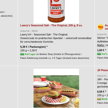
ten) /
n abweichen).
Lawry's Seasoned Salt - The Original, 226 g, 8 oz.
Au
Neu
c
Artikel-Nr.: 58519
Lawry's® - Seasoned Salt - The Original.
Artikel-Nr.
Sticker 
Gewürzsalz im praktischen Spender – universell verwendbar
Aufkleber
für verschiedenste Gerichte.
Maße:
ca
5,39 € / Packung(en) *
1,60 € *
100 g = 2,38 €
Auf L
Auf Lager
im Berliner Shop (Anfahrt & Öffnungszeiten) /
Paket-Anli
Paket-Anlieferung innerhalb ca. 2-5 Tagen (Ausland kann abweichen).
Jif Pea
Artikel-Nr.
Jif® - P
Cremige 
geröstet
6,59 € *
100 g = 1
Noch 
Paket-Anli