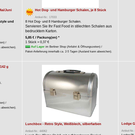
Mai/Juni
Hot Dog- und Hamburger Schalen, je 8 Stück
Neu
Artikel-Nr.: 17033
style und
8 Hot Dog- und 8 Hamburger Schalen.
Servieren Sie Ihr Fast Food in stilechten Schalen aus
bedrucktem Karton.
5,85 € / Packung(en) *
1 Stück = 0,37 €
ten) /
Auf Lager
im Berliner Shop (Anfahrt & Öffnungszeiten) /
n abweichen).
Paket-Anlieferung innerhalb ca. 2-5 Tagen (Ausland kann abweichen).
 142 g
k.
ten) /
n abweichen).
Lodge Gu
Lunchbox - Retro Style, Weißblech, silberfarben
Artikel-Nr.
Artikel-Nr.: 44062