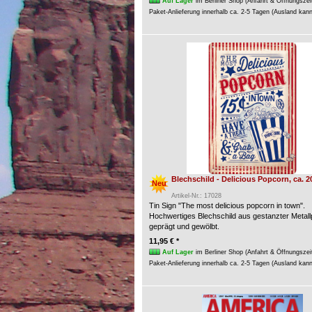
Auf Lager
im Berliner Shop (Anfahrt & Öffnungszei
Paket-Anlieferung innerhalb ca. 2-5 Tagen (Ausland kan
Blechschild - Delicious Popcorn, ca. 2
Neu
Artikel-Nr.: 17028
Tin Sign "The most delicious popcorn in town".
Hochwertiges Blechschild aus gestanzter Metallp
geprägt und gewölbt.
11,95 € *
Auf Lager
im Berliner Shop (Anfahrt & Öffnungszei
Paket-Anlieferung innerhalb ca. 2-5 Tagen (Ausland kan