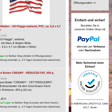
Öffnungszeiten <<
Einfach und sicher!
Bezahlen Sie in
fkleber - US-Flagge wehend, PVC, ca. 5,9 x 4,7
unserem Online-Shop mit
m
: 17037
"US-Flagge", wehend.
 mit Stars & Stripes-Motiv.
- alternativ per
Vorkasse
. 5,9 x 4,7 cm (Breite x Höhe).
oder
Nachnahme
.
ager
im Berliner Shop (Anfahrt & Öffnungszeiten) /
eferung innerhalb ca. 2-5 Tagen (Ausland kann abweichen).
Mehr Sicherheit beim
Einkauf
nut Butter CREAMY - REDUCED FAT, 454 g
: 58436
eanut Butter "CREAMY" - FETTREDUZIERT.
Erdnussbutter mit dem Geschmack frisch
er Erdnüsse, 454 g (16 oz).
__________________
,45 €
auf Lager
im Berliner Shop (Location and Store Hours) /
© AMERICAN LIFESTYLE 1999-
eferung innerhalb ca. 2-5 Tagen (Ausland kann abweichen).
2017, Berlin