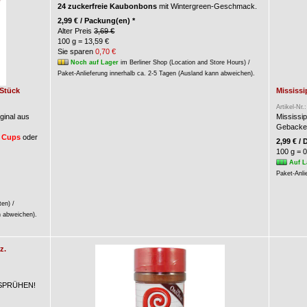
24 zuckerfreie Kaubonbons
mit Wintergreen-Geschmack.
2,99 € / Packung(en) *
Alter Preis
3,69 €
100 g = 13,59 €
Sie sparen
0,70 €
Noch auf Lager
im Berliner Shop (Location and Store Hours) /
Paket-Anlieferung innerhalb ca. 2-5 Tagen (Ausland kann abweichen).
 Stück
Mississi
Artikel-Nr.
ginal aus
Mississi
Gebacken
 Cups
oder
2,99 € / 
100 g = 0
Auf L
Paket-Anli
ten) /
n abweichen).
z.
M SPRÜHEN!