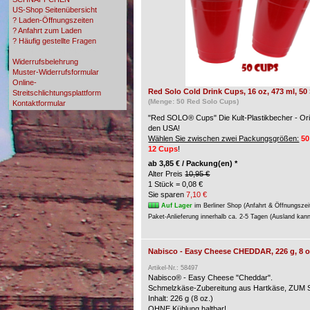
US-Shop Seitenübersicht
? Laden-Öffnungszeiten
? Anfahrt zum Laden
? Häufig gestellte Fragen
? Zahlungsmöglichkeiten
Widerrufsbelehrung
Muster-Widerrufsformular
Online-
Red Solo Cold Drink Cups, 16 oz, 473 ml, 50
Streitschlichtungsplattform
(Menge: 50 Red Solo Cups)
Kontaktformular
"Red SOLO® Cups" Die Kult-Plastikbecher - Ori
den USA!
Wählen Sie zwischen zwei Packungsgrößen:
50
12 Cups
!
ab
3,85 € / Packung(en) *
Alter Preis
10,95 €
1 Stück = 0,08 €
Sie sparen
7,10 €
Auf Lager
im Berliner Shop (Anfahrt & Öffnungszei
Paket-Anlieferung innerhalb ca. 2-5 Tagen (Ausland kan
Nabisco - Easy Cheese CHEDDAR, 226 g, 8 o
Artikel-Nr.: 58497
Nabisco® - Easy Cheese "Cheddar".
Schmelzkäse-Zubereitung aus Hartkäse, ZU
Inhalt: 226 g (8 oz.)
OHNE Kühlung haltbar!