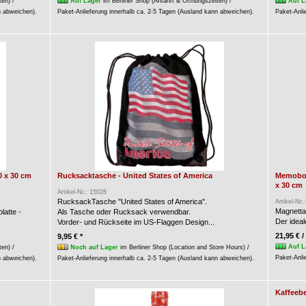
ten) /
Auf Lager
im Berliner Shop (Anfahrt & Öffnungszeiten) /
Auf L
n abweichen).
Paket-Anlieferung innerhalb ca. 2-5 Tagen (Ausland kann abweichen).
Paket-Anli
0 x 30 cm
Rucksacktasche - United States of America
Memoboar
x 30 cm
Artikel-Nr.: 15028
RucksackTasche "United States of America".
Artikel-Nr.
Magnettaf
latte -
Als Tasche oder Rucksack verwendbar.
Der ideal
Vorder- und Rückseite im US-Flaggen Design...
21,95 € /
9,95 € *
Auf L
ten) /
Noch auf Lager
im Berliner Shop (Location and Store Hours) /
Paket-Anli
n abweichen).
Paket-Anlieferung innerhalb ca. 2-5 Tagen (Ausland kann abweichen).
Kaffeebe