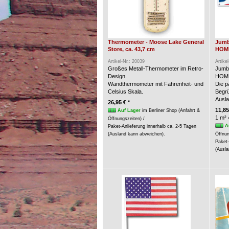
Thermometer - Moose Lake General
Jumb
Store, ca. 43,7 cm
HOME
Artikel-Nr.: 20039
Artike
Großes Metall-Thermometer im Retro-
Jumb
Design.
HOME
Wandthermometer mit Fahrenheit- und
Die p
Celsius Skala.
Begrü
Ausla
26,95 € *
11,85
Auf Lager
im Berliner Shop (Anfahrt &
1 m² 
Öffnungszeiten) /
A
Paket-Anlieferung innerhalb ca. 2-5 Tagen
(Ausland kann abweichen).
Öffnun
Paket-
(Ausla