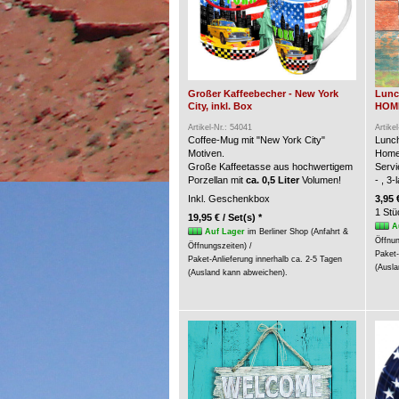
Großer Kaffeebecher - New York
Lunc
City, inkl. Box
HOME 
Artikel-Nr.: 54041
Artike
Coffee-Mug mit "New York City"
Lunch
Motiven.
Home
Große Kaffeetasse aus hochwertigem
Servi
Porzellan mit
ca. 0,5 Liter
Volumen!
- , 3
Inkl. Geschenkbox
3,95 
1 Stü
19,95 € / Set(s) *
A
Auf Lager
im Berliner Shop (Anfahrt &
Öffnun
Öffnungszeiten) /
Paket-
Paket-Anlieferung innerhalb ca. 2-5 Tagen
(Ausla
(Ausland kann abweichen).