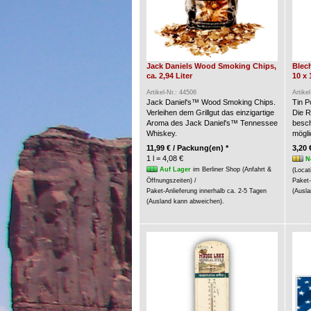
Jack Daniels Wood Smoking Chips,
Blech
ca. 2,94 Liter
10 x 
Artikel-Nr.: 44506
Artike
Jack Daniel's™ Wood Smoking Chips.
Tin P
Verleihen dem Grillgut das einzigartige
Die R
Aroma des Jack Daniel's™ Tennessee
besch
Whiskey.
möglic
11,99 € / Packung(en) *
3,20 
1 l = 4,08 €
N
Auf Lager
im Berliner Shop (Anfahrt &
(Locat
Öffnungszeiten) /
Paket-
Paket-Anlieferung innerhalb ca. 2-5 Tagen
(Ausla
(Ausland kann abweichen).