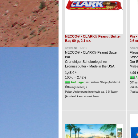
NECCO® - CLARK® Peanut Butter
Pin 
Bar, 60 g, 2,1 oz.
2,6 
Artikel-Nr.: 17010
Artike
NECCO® - CLARK® Peanut Butter
Flagg
Bar.
Strip
Crunchiger Schokoriegel mit
Der E
Erdnussbutter - Made in the USA.
Maße
1,45 € *
4,99 
100 g = 2,42 €
A
Auf Lager
im Berliner Shop (Anfahrt &
Öffnun
Öffnungszeiten) /
Paket-
Paket-Anlieferung innerhalb ca. 2-5 Tagen
(Ausla
(Ausland kann abweichen).