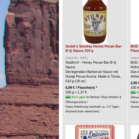
Stubb's Smokey Honey Pecan Bar-
BUD 
B-Q Sauce, 510 g
Flasc
Artikel-Nr.: 58551
Artike
Stubb's® - Honey Pecan Bar-B-Q
BUD 
Sauce.
Refre
Die legendäre Barbecue-Sauce mit
Das k
Honig/ Pecan Aroma. Made in Texas,
Anheu
510 g (18 oz).
2,95 
6,99 € / Flasche(n) *
100 m
100 g = 1,37 €
A
Auf Lager
im Berliner Shop (Anfahrt &
Öffnun
Öffnungszeiten) /
Paket-
Paket-Anlieferung innerhalb ca. 2-5 Tagen
(Ausla
(Ausland kann abweichen).