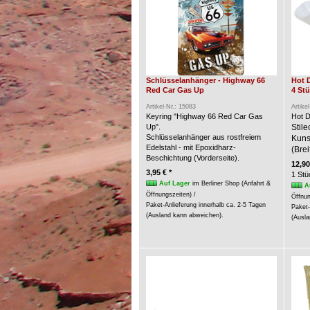
Schlüsselanhänger - Highway 66
Hot 
Red Car Gas Up
4 St
Artikel-Nr.: 15083
Artike
Keyring "Highway 66 Red Car Gas
Hot D
Up".
Stil
Schlüsselanhänger aus rostfreiem
Kunst
Edelstahl - mit Epoxidharz-
(Brei
Beschichtung (Vorderseite).
12,90
3,95 € *
1 Stü
Auf Lager
im Berliner Shop (Anfahrt &
A
Öffnungszeiten) /
Öffnun
Paket-Anlieferung innerhalb ca. 2-5 Tagen
Paket-
(Ausland kann abweichen).
(Ausla