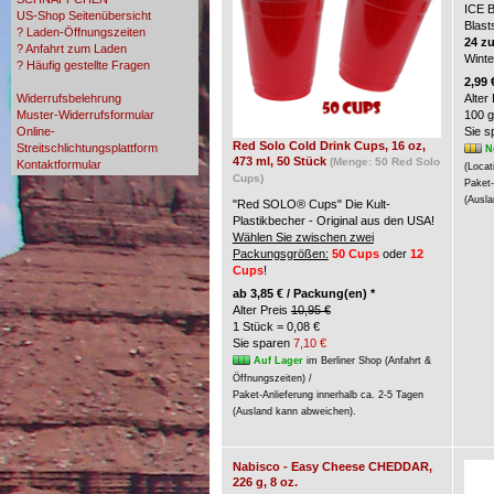
ICE 
US-Shop Seitenübersicht
Blast
? Laden-Öffnungszeiten
24 z
? Anfahrt zum Laden
Wint
? Häufig gestellte Fragen
? Zahlungsmöglichkeiten
2,99 
Widerrufsbelehrung
Alter
Muster-Widerrufsformular
100 g
Online-
Sie 
Red Solo Cold Drink Cups, 16 oz,
Streitschlichtungsplattform
N
473 ml, 50 Stück
(Menge: 50 Red Solo
Kontaktformular
(Locat
Cups)
Paket-
(Ausla
"Red SOLO® Cups" Die Kult-
Plastikbecher - Original aus den USA!
Wählen Sie zwischen zwei
Packungsgrößen:
50 Cups
oder
12
Cups
!
ab
3,85 € / Packung(en) *
Alter Preis
10,95 €
1 Stück = 0,08 €
Sie sparen
7,10 €
Auf Lager
im Berliner Shop (Anfahrt &
Öffnungszeiten) /
Paket-Anlieferung innerhalb ca. 2-5 Tagen
(Ausland kann abweichen).
Nabisco - Easy Cheese CHEDDAR,
226 g, 8 oz.