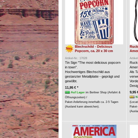
Blechschild - Delicious
Ruck
Neu
Popcorn, ca. 20 x 30 cm
Amer
Artikel-Nr.: 17028
Artike
Tin Sign "The most delicious popcorn
Rucks
in town".
Ameri
Hochwertiges Blechschild aus
Als 
gestanzter Metallplatte - geprägt und
verw
gewölbt.
Vorde
Desig
11,95 € *
9,95 
Auf Lager
im Berliner Shop (Anfahrt &
N
Öffnungszeiten) /
Paket-Anlieferung innerhalb ca. 2-5 Tagen
(Locat
(Ausland kann abweichen).
Paket-
(Ausla