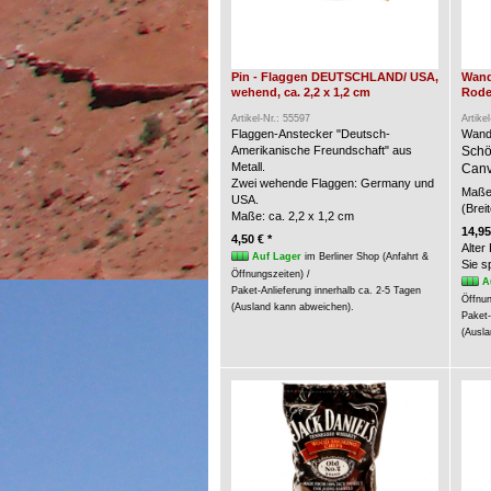
Pin - Flaggen DEUTSCHLAND/ USA,
Wand
wehend, ca. 2,2 x 1,2 cm
Rode
Artikel-Nr.: 55597
Artike
Flaggen-Anstecker "Deutsch-
Wand
Amerikanische Freundschaft" aus
Schö
Metall.
Canv
Zwei wehende Flaggen: Germany und
Maße 
USA.
(Brei
Maße: ca. 2,2 x 1,2 cm
14,95
4,50 € *
Alter
Auf Lager
im Berliner Shop (Anfahrt &
Sie 
Öffnungszeiten) /
A
Paket-Anlieferung innerhalb ca. 2-5 Tagen
Öffnun
(Ausland kann abweichen).
Paket-
(Ausla