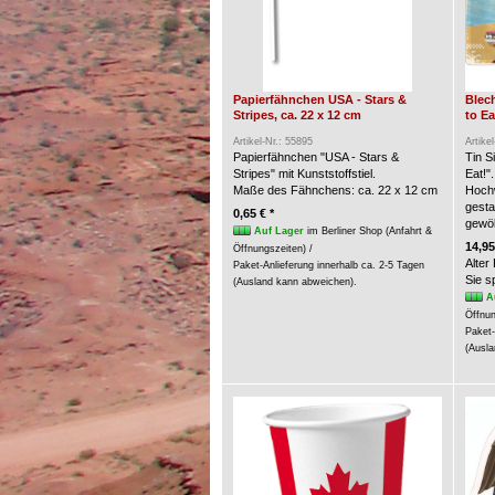
Papierfähnchen USA - Stars &
Blech
Stripes, ca. 22 x 12 cm
to Ea
Artikel-Nr.: 55895
Artike
Papierfähnchen "USA - Stars &
Tin S
Stripes" mit Kunststoffstiel.
Eat!".
Maße des Fähnchens: ca. 22 x 12 cm
Hochw
gesta
0,65 € *
gewöl
Auf Lager
im Berliner Shop (Anfahrt &
14,95
Öffnungszeiten) /
Alter
Paket-Anlieferung innerhalb ca. 2-5 Tagen
Sie 
(Ausland kann abweichen).
A
Öffnun
Paket-
(Ausla