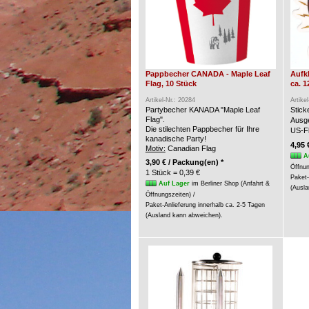
Pappbecher CANADA - Maple Leaf
Aufk
Flag, 10 Stück
ca. 1
Artikel-Nr.: 20284
Artike
Partybecher KANADA "Maple Leaf
Stic
Flag".
Ausge
Die stilechten Pappbecher für Ihre
US-Fl
kanadische Party!
4,95 
Motiv:
Canadian Flag
A
3,90 € / Packung(en) *
Öffnun
1 Stück = 0,39 €
Paket-
Auf Lager
im Berliner Shop (Anfahrt &
(Ausla
Öffnungszeiten) /
Paket-Anlieferung innerhalb ca. 2-5 Tagen
(Ausland kann abweichen).