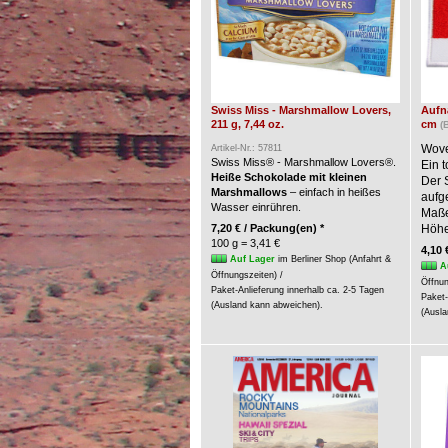
Swiss Miss - Marshmallow Lovers,
Aufnä
211 g, 7,44 oz.
cm
(
Wove
Artikel-Nr.: 57811
Swiss Miss® - Marshmallow Lovers®.
Ein t
Heiße Schokolade mit kleinen
Der 
Marshmallows
– einfach in heißes
aufg
Wasser einrühren.
Maße:
7,20 € / Packung(en) *
Höhe
100 g = 3,41 €
4,10 
Auf Lager
im Berliner Shop (Anfahrt &
A
Öffnungszeiten) /
Öffnun
Paket-Anlieferung innerhalb ca. 2-5 Tagen
Paket-
(Ausland kann abweichen).
(Ausla