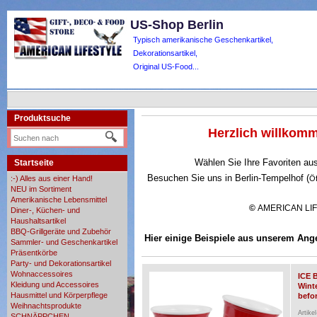
US-Shop Berlin
Typisch amerikanische Geschenkartikel,
Dekorationsartikel,
Original US-Food...
Produktsuche
Herzlich willko
Wählen Sie Ihre Favoriten au
Startseite
Besuchen Sie uns in Berlin-Tempelhof (
:-) Alles aus einer Hand!
Ö
NEU im Sortiment
Amerikanische Lebensmittel
©
AMERICAN LI
Diner-, Küchen- und
Haushaltsartikel
BBQ-Grillgeräte und Zubehör
Hier einige Beispiele aus unserem Ang
Sammler- und Geschenkartikel
Präsentkörbe
Party- und Dekorationsartikel
Wohnaccessoires
ICE 
Kleidung und Accessoires
Wint
Hausmittel und Körperpflege
befor
Weihnachtsprodukte
Artike
SCHNÄPPCHEN