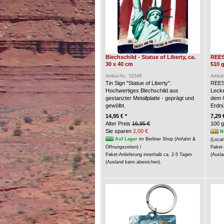
Blechschild - Statue of Liberty, ca.
REES
30 x 40 cm
510 g
Artikel-Nr.: 51549
Artike
Tin Sign "Statue of Liberty".
REES
Hochwertiges Blechschild aus
Lecke
gestanzter Metallplatte - geprägt und
dem G
gewölbt.
Erdn
14,95 € *
7,29 
Alter Preis
16,95 €
100 g
Sie sparen
2,00 €
N
Auf Lager
im Berliner Shop (Anfahrt &
(Locat
Öffnungszeiten) /
Paket-
Paket-Anlieferung innerhalb ca. 2-5 Tagen
(Ausla
(Ausland kann abweichen).