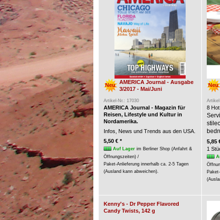
AMERICA Journal - Ausgabe
Neu
Neu
3/2017 - Mai/Juni
Artikel-Nr.: 17030
Artike
AMERICA Journal - Magazin für
8 Hot
Reisen, Lifestyle und Kultur in
Servi
Nordamerika.
stil
bedr
Infos, News und Trends aus den USA.
5,50 € *
5,85 
1 Stü
Auf Lager
im Berliner Shop (Anfahrt &
A
Öffnungszeiten) /
Paket-Anlieferung innerhalb ca. 2-5 Tagen
Öffnun
(Ausland kann abweichen).
Paket-
(Ausla
Kenny's - Dr Pepper Flavored
Candy Twists, 142 g