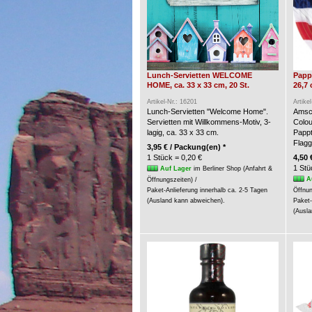
Lunch-Servietten WELCOME
Pappt
HOME, ca. 33 x 33 cm, 20 St.
26,7 
Artikel-Nr.: 16201
Artike
Lunch-Servietten "Welcome Home".
Amsca
Servietten mit Willkommens-Motiv, 3-
Colou
lagig, ca. 33 x 33 cm.
Pappt
Flagg
3,95 € / Packung(en) *
1 Stück = 0,20 €
4,50 
1 Stü
Auf Lager
im Berliner Shop (Anfahrt &
A
Öffnungszeiten) /
Paket-Anlieferung innerhalb ca. 2-5 Tagen
Öffnun
(Ausland kann abweichen).
Paket-
(Ausla