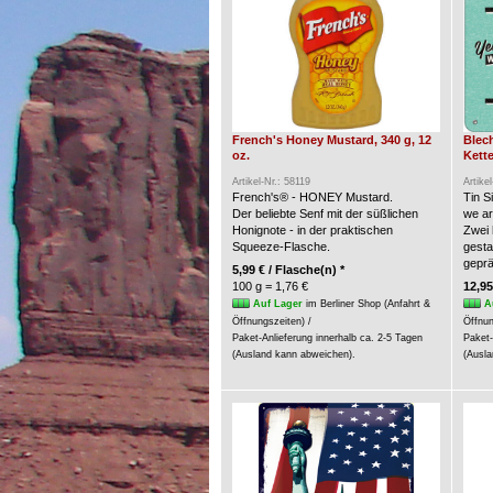
French's Honey Mustard, 340 g, 12
Blec
oz.
Kette
Artikel-Nr.: 58119
Artike
French's® - HONEY Mustard.
Tin S
Der beliebte Senf mit der süßlichen
we a
Honignote - in der praktischen
Zwei 
Squeeze-Flasche.
gesta
geprä
5,99 € / Flasche(n) *
100 g = 1,76 €
12,95
Auf Lager
im Berliner Shop (Anfahrt &
A
Öffnungszeiten) /
Öffnun
Paket-Anlieferung innerhalb ca. 2-5 Tagen
Paket-
(Ausland kann abweichen).
(Ausla