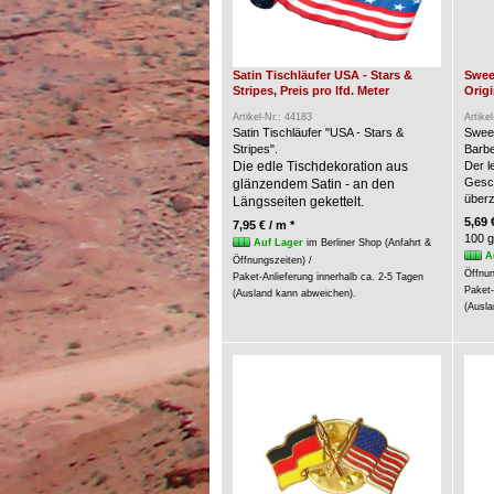
Satin Tischläufer USA - Stars &
Swee
Stripes, Preis pro lfd. Meter
Origi
Artikel-Nr.: 44183
Artike
Satin Tischläufer "USA - Stars &
Swee
Stripes".
Barbe
Die edle Tischdekoration aus
Der l
Gesc
glänzendem Satin - an den
über
Längsseiten gekettelt.
5,69 
7,95 € / m *
100 g
Auf Lager
im Berliner Shop (Anfahrt &
A
Öffnungszeiten) /
Öffnun
Paket-Anlieferung innerhalb ca. 2-5 Tagen
Paket-
(Ausland kann abweichen).
(Ausla