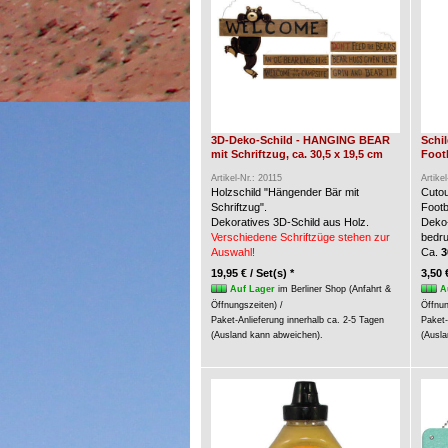
3D-Deko-Schild - HANGING BEAR
Schi
mit Schriftzug, ca. 30,5 x 19,5 cm
Foot
Artikel-Nr.: 20115
Artike
Holzschild "Hängender Bär mit
Cuto
Schriftzug".
Footb
Dekoratives 3D-Schild aus Holz.
Deko-
Verschiedene Schriftzüge stehen zur
bedru
Auswahl!
Ca.
3
19,95 € / Set(s) *
3,50 
Auf Lager
im Berliner Shop (Anfahrt &
A
Öffnungszeiten) /
Öffnun
Paket-Anlieferung innerhalb ca. 2-5 Tagen
Paket-
(Ausland kann abweichen).
(Ausla