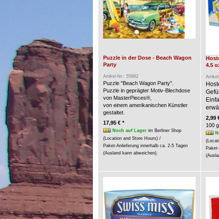
Puzzle in der Dose - Beach Wagon
Hoste
Party
4.5 o
Artikel-Nr.: 55982
Artike
Puzzle "Beach Wagon Party".
Host
Puzzle in geprägter Motiv-Blechdose
Gefü
von MasterPieces®,
Einf
von einem amerikanischen Künstler
erwär
gestaltet.
2,99 
17,95 € *
100 g
Noch auf Lager
im Berliner Shop
N
(Location and Store Hours) /
(Locat
Paket-Anlieferung innerhalb ca. 2-5 Tagen
Paket-
(Ausland kann abweichen).
(Ausla