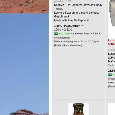
Artikel-Nr.: 15001
Kenny's - Dr Pepper® Flavored Candy
Twists.
Leckere Kauschnüre mit Kirschcola-
Geschmack.
Made with Real Dr Pepper®
3,30 € / Packung(en) *
100 g = 2,32 €
Auf Lager
im Berliner Shop (Anfahrt &
Öffnungszeiten) /
Lunc
Paket-Anlieferung innerhalb ca. 2-5 Tagen
silbe
(Ausland kann abweichen).
Artike
Lunch
aufkl
Maße:
Tiefe
23,95
A
Öffnun
Paket-
(Ausla