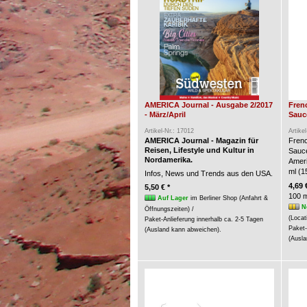
AMERICA Journal - Ausgabe 2/2017
Fren
- März/April
Sauce
Artikel-Nr.: 17012
Artike
AMERICA Journal - Magazin für
Frenc
Reisen, Lifestyle und Kultur in
Sauc
Nordamerika.
Ameri
ml (15
Infos, News und Trends aus den USA.
4,69 
5,50 € *
100 m
Auf Lager
im Berliner Shop (Anfahrt &
N
Öffnungszeiten) /
(Locat
Paket-Anlieferung innerhalb ca. 2-5 Tagen
Paket-
(Ausland kann abweichen).
(Ausla