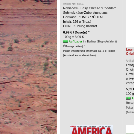
Artikel-Nr.: 58497
Nabisco® - Easy Cheese "Cheddar".
Schmelzkäse-Zubereitung aus
Hartkäse, ZUM SPRÜHEN!
Inhalt: 226 g (8 oz.)
OHNE Kühlung haltbar!
6,99 € / Dose(n) *
100 g = 3,09 €
Auf Lager
im Berliner Shop (Anfahrt &
Öffnungszeiten) /
Lawr
Paket-Anlieferung innerhalb ca. 2-5 Tagen
Origi
(Ausland kann abweichen).
Artike
Lawry
Origin
Gewür
unive
versc
5,39 
100 g
A
Öffnun
Paket-
(Ausla