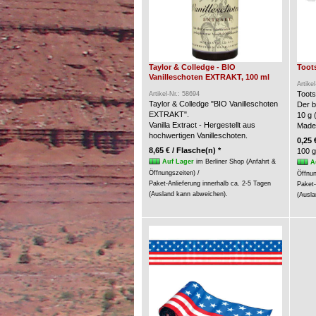
Taylor & Colledge - BIO
Toots
Vanilleschoten EXTRAKT, 100 ml
Artike
Toots
Artikel-Nr.: 58694
Taylor & Colledge "BIO Vanilleschoten
Der b
EXTRAKT".
10 g 
Vanilla Extract - Hergestellt aus
Made
hochwertigen Vanilleschoten.
0,25 
8,65 € / Flasche(n) *
100 g
Auf Lager
im Berliner Shop (Anfahrt &
A
Öffnungszeiten) /
Öffnun
Paket-Anlieferung innerhalb ca. 2-5 Tagen
Paket-
(Ausland kann abweichen).
(Ausla