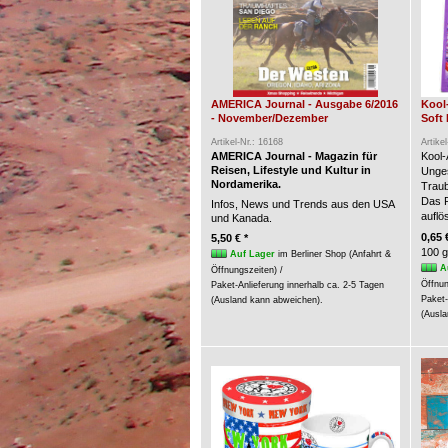
AMERICA Journal - Ausgabe 6/2016
Kool
- November/Dezember
Soft 
Artikel-Nr.: 16168
Artike
AMERICA Journal - Magazin für
Kool-
Reisen, Lifestyle und Kultur in
Unges
Nordamerika.
Trau
Das P
Infos, News und Trends aus den USA
auflö
und Kanada.
0,65 
5,50 € *
100 g
Auf Lager
im Berliner Shop (Anfahrt &
A
Öffnungszeiten) /
Öffnun
Paket-Anlieferung innerhalb ca. 2-5 Tagen
Paket-
(Ausland kann abweichen).
(Ausla