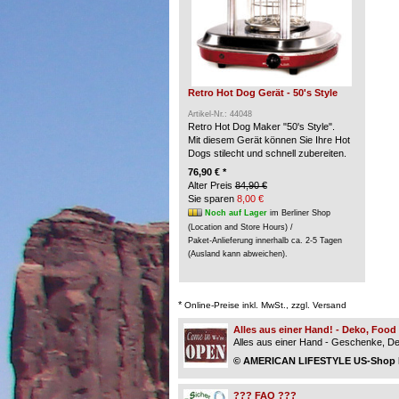
Retro Hot Dog Gerät - 50's Style
Artikel-Nr.: 44048
Retro Hot Dog Maker "50's Style".
Mit diesem Gerät können Sie Ihre Hot
Dogs stilecht und schnell zubereiten.
76,90 € *
Alter Preis
84,90 €
Sie sparen
8,00 €
Noch auf Lager
im Berliner Shop
(Location and Store Hours) /
Paket-Anlieferung innerhalb ca. 2-5 Tagen
(Ausland kann abweichen).
*
Online-Preise inkl. MwSt., zzgl. Versand
Alles aus einer Hand! - Deko, Foo
Alles aus einer Hand - Geschenke, Dek
© AMERICAN LIFESTYLE US-Shop Be
??? FAQ ???