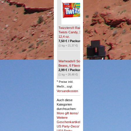
Twizzlers® Strawberry
Twists Candy, 70 g, 2,5
oz.
1,70
€
/ Packung(en) *
(1 kg = 24,29 €)
Twizzlers® Rainbow
Twists Candy, 351 g,
12,4 oz.
7,50
€
/ Packung(en) *
(1 kg = 21,37 €)
Warheads® Sour! Jelly
Beans, 6 Flavors, 113 g
2,99
€
/ Packung(en) *
(1 kg = 26,46 €)
*
Preise inkl.
MwSt., zzgl.
Versandkosten
Auch diese
Kategorien
durchsuchen:
More gift items/
Weitere
Geschenkartikel
,
US Party-Deco/
USA Party-