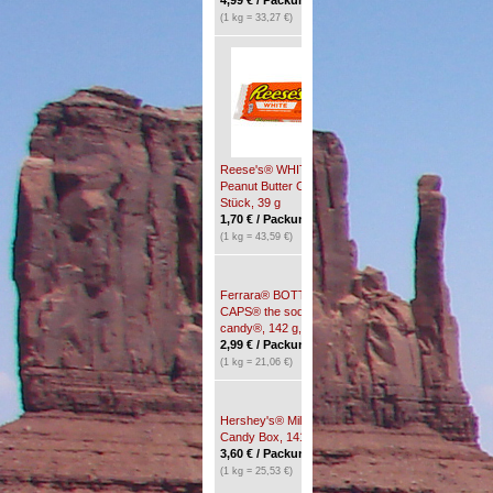
(1 kg = 38,37 €)
(1 kg = 33,27 €)
Smucker's®
GOOBER®
Strawberry - Peanut
Butter & Jelly, 510 g
9,50
€
/ Glas *
(1 kg = 18,63 €)
Reese's® WHITE
Peanut Butter Cups, 2
Stück, 39 g
1,70
€
/ Packung(en) *
(1 kg = 43,59 €)
Ferrara® BOTTLE
Ferrara®
CAPS® the soda pop
LEMONHEAD® Lemon
candy®, 142 g, 5 oz.
Candy, 23 g
2,99
€
/ Packung(en) *
0,90
€
/ Packung(en) *
(1 kg = 21,06 €)
(1 kg = 39,13 €)
Hershey's® Milk Duds®
Hershey's®
Candy Box, 141 g, 5 oz.
Whatchamacallit Bar,
3,60
€
/ Packung(en) *
45 g, 1,6 oz.
1,89
€
*
(1 kg = 25,53 €)
(1 kg = 42,00 €)