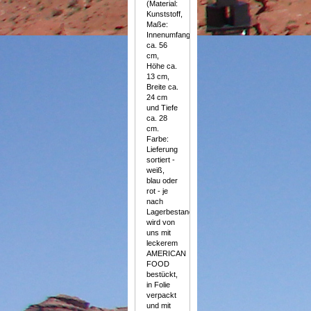
(Material:
Kunststoff,
Maße:
Innenumfang:
ca. 56
cm,
Höhe ca.
13 cm,
Breite ca.
24 cm
und Tiefe
ca. 28
cm.
Farbe:
Lieferung
sortiert -
weiß,
blau oder
rot - je
nach
Lagerbestand.)
wird von
uns mit
leckerem
AMERICAN
FOOD
bestückt,
in Folie
verpackt
und mit