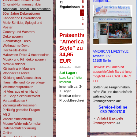
Tempelhof...
8
11
Original-Nummernschilder
Ergebnissen
9
American Football-Dekorationen
10
50er Jahre Dekorationen
Kanadische Dekorationen
11
Motiv Schilder, Spiegel und
>
Poster
Country und Western-
Präsenthut
Dekorationen
"American
Geburtstags-Deko
Weihnachts-Deko
Style" zu
Hochzeits-Deko
AMERICAN LIFESTYLE
34,95
Halloween-Deko & Accessoires
Attilastr. 177
Musik- und Filmdekorationen
EUR
12105 Berlin
Motiv Aufkleber
Hinweis: im Laden ist
Artikel-Nr.: 58206
Kühlschrank Magnete
ausschließlich Barzahlung
Auf Lager
/
Wohnaccessoires
möglich! +++ CASH ONLY
bzw. kurzfristig
Kleidung und Accessoires
+++
lieferbar
Hausmittel und Körperpflege
innerhalb ca. 3-
Weihnachtsprodukte
Sollten Sie Fragen haben,
7 Tagen
:-) Alles aus einer Hand!
rufen Sie uns doch einfach
lieferbar (siehe
US-Shop Seitenübersicht
während der
Produktbeschreibung)
Versandkosten /
Öffnungszeiten an:
Zahlungsinformationen
Service-Hotline
? Häufig gestellte Fragen
030 76007610
AGB
>>
Anfahrt & aktuelle
Widerrufsbelehrung
Öffnungszeiten
<<
Muster-Widerrufsformular
Datenschutzerklärung
Online-