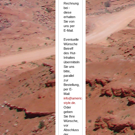
Rechnung
bei -
diese
erhalten
Sie von
uns per
E-Mail.
Eventuelle
Wünsche
Betreff
des Hut-
Inhaltes
übermitteln
Sie uns
bitte,
parallel
zur
Bestellung,
per E-
Mail:
info@american-
style.de
.
Oder
geben
Sie Ihre
Wünsche,
vor
Abschluss
der