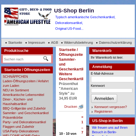
US-Shop Berlin
Typisch amerikanische Geschenkartikel,
Dekorationsartikel,
Original US-Food...
Startseite
Impressum
AGB
Widerrufsbelehrung
Datenschutzerklärung
Startseite /
Produktsuche
Warenkorb
Öffnungszeiten
Ihr Warenkorb ist leer.
Sammler-
und
Anmeldung
Geschenkartikel
Startseite / Öffnungszeiten
E-Mail-Adresse
Weitere
SCHNÄPPCHEN
Geschenkartikel
Laden-Öffnungszeiten / Anfahrt
Präsenthut
zum Laden
Kennwort
"American
NEU im Sortiment
Style" zu
Amerikanische Lebensmittel
Anmelden
34,95 EUR
Diner-, Küchen- und
Haushaltsartikel
Drucken
Kennwort vergessen?
BBQ-Grillgeräte und Zubehör
Registrieren
Sammler- und Geschenkartikel
<
Präsentkörbe
US-Shop in Berlin
Party- und Dekorationsartikel
1
Flaggen und Zubehör
...
Wir freuen uns auf Ihren
USA Party-Dekorationen
Besuch in Berlin-
7
10 - 10 von
WELCOME HOME-Deko