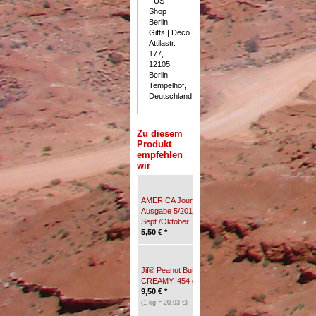
- US-
Shop
Berlin,
Gifts | Deco | Food,
Attilastr.
177,
12105
Berlin-
Tempelhof,
Deutschland
Zu diesem
Produkt
empfehlen
wir
AMERICA Journal -
AMERICA Journal -
Ausgabe 5/2016 -
Ausgabe 6/2014 -
Sept./Oktober
November/Dezember
5,50
€
*
5,50
€
*
Jif® Peanut Butter
Jif® Peanut Butter
CREAMY, 454 g, 16 oz.
EXTRA CRUNCHY,
9,50
€
*
454 g, 16 oz.
9,50
€
*
(1 kg = 20,93 €)
(1 kg = 20,93 €)