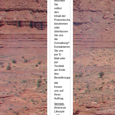
Möchten
Sie
selbst
den
Inhalt der
Präsentschale
bestimmen
oder
überlassen
Sie uns
die
Gestaltung?
Kontaktieren
Sie uns
per E-
Mail oder
per
Textfeld
am Ende
des
Bestellvorganges.
Wir
freuen
uns auf
Ihren
Auftrag.
Vertrieb:
American
Lifestyle