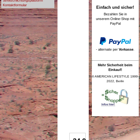
Streitschlichtungsplattform
Kontaktformular
Einfach und sicher!
Bezahlen Sie in
unserem Online-Shop mit
PayPal
- alternativ per
Vorkasse
.
Mehr Sicherheit beim
Einkauf!
© AMERICAN LIFESTYLE 1999-
2022, Berlin