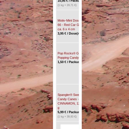
10,95
€
/ Packung(en) *
3,20
€
/ Packung(en) *
(1 kg = 29,71 €)
(1 kg = 22,70 €)
Motiv-Mint Dose - Route
Nerds® GUMMY
66 - Red Car Gas Up,
CLUSTERS Candy, 85
ca. 6 x 4 cm
g, 3 oz.
3,95
€
/ Dose(n) *
2,99
€
/ Packung(en) *
(1 kg = 35,18 €)
Pop Rocks® GRAPE
Pop Rocks®
Popping Candy, 9,5 g
WATERMELON
1,50
€
/ Packung(en) *
Popping Candy, 9,5 g
1,50
€
/ Packung(en) *
Spangler® SweetNature
Tootsie Roll Taffy
Candy Canes -
Candy Bar, 9,9 g
CINNAMON, 12 St., 150
0,25
€
*
g
5,99
€
/ Packung(en) *
(1 kg = 39,93 €)