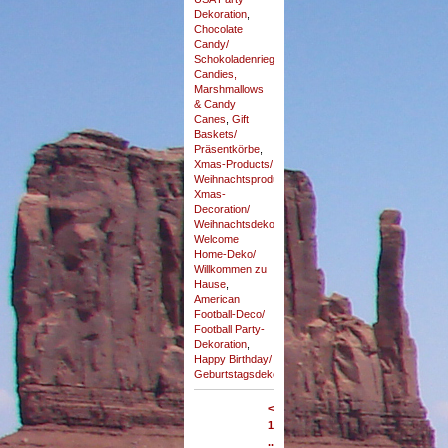
Dekoration
,
Chocolate
Candy/
Schokoladenriegel
,
Candies,
Marshmallows
& Candy
Canes
,
Gift
Baskets/
Präsentkörbe
,
Xmas-Products/
Weihnachtsprodukte
,
Xmas-
Decoration/
Weihnachtsdekoration
,
Welcome
Home-Deko/
Willkommen zu
Hause
,
American
Football-Deco/
Football Party-
Dekoration
,
Happy Birthday/
Geburtstagsdekoration
<
1
...