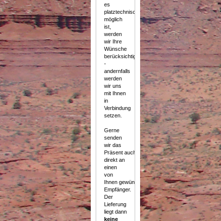
es
platztechnisch
möglich
ist,
werden
wir Ihre
Wünsche
berücksichtigen
-
andernfalls
werden
wir uns
mit Ihnen
in
Verbindung
setzen.
Gerne
senden
wir das
Präsent auch
direkt an
einen
von
Ihnen gewünschten
Empfänger.
Der
Lieferung
liegt dann
keine