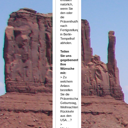
natürlich,
wenn Sie
den oder
die
Präsenthut/hüte
nach
Fertigstellung
in Berlin-
Tempelhof
abholen.
Teilen
Sie uns
gegebenenfalls
Ihre
Wünsche
mit:
> Zu
welchem
Anlass
bestellen
Sie die
Präsentschale?
Geburtstag,
Weihnachten,
Rückkehr
aus den
USA....?
>