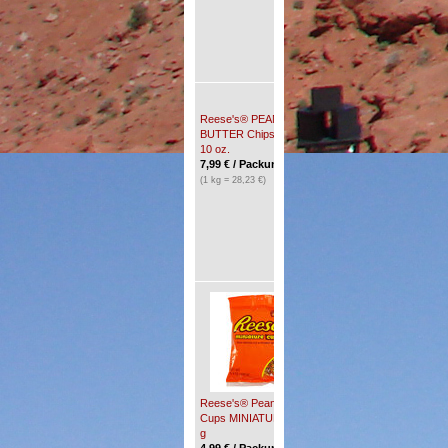
Reese's® PEANUT
BUTTER Chips, 283 g,
10 oz.
7,99
€
/ Packung(en) *
(1 kg = 28,23 €)
Reese's® Peanut
Butter CREAMY, 510 g,
18 oz.
9,50
€
/ Packung(en) *
(1 kg = 18,63 €)
Reese's® Peanut Butter
Reese's® Pieces
Cups MINIATURES, 150
Candy, 43 g, 1,53 oz.
g
1,65
€
/ Packung(en) *
4,99
€
/ Packung(en) *