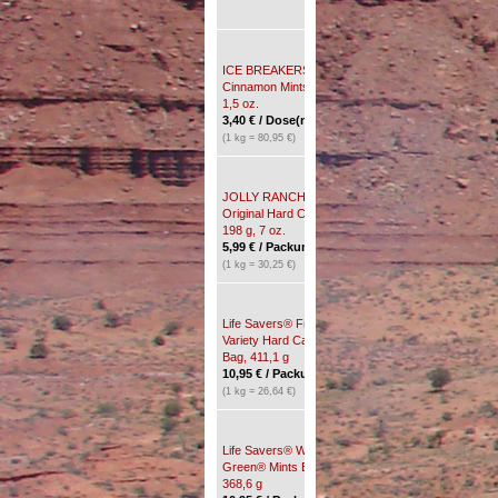
ICE BREAKERS®
ICE BREAKERS®
Cinnamon Mints, 42 g,
Sours Berry Mints, 42
1,5 oz.
g, 1,5 oz.
3,40
€
/ Dose(n) *
3,40
€
/ Dose(n) *
(1 kg = 80,95 €)
(1 kg = 80,95 €)
JOLLY RANCHER®
Laffy Taffy® Assorted
Original Hard Candy,
Fruit Candy, 170 g, 6
198 g, 7 oz.
oz.
5,99
€
/ Packung(en) *
4,80
€
/ Packung(en) *
(1 kg = 30,25 €)
(1 kg = 28,24 €)
Life Savers® Fruit
Life Savers® Orange
Variety Hard Candy
Mints Bag, 177 g, 6.25
Bag, 411,1 g
oz
10,95
€
/ Packung(en) *
5,99
€
/ Packung(en) *
(1 kg = 26,64 €)
(1 kg = 33,84 €)
Life Savers® Wint O
Mike and Ike® MEGA
Green® Mints Bag,
Mix Chewy Candies,
368,6 g
141 g, 5 oz.