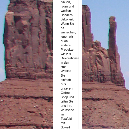
blauen,
roten und
weißen
Bändern
dekoriert.
Wenn Sie
es
wünschen,
legen wir
auch
andere
Produkte,
wie z.B.
Dekorationsartikel,
in den
Hut.
Wählen
Sie
einfach
aus
unserem
Online-
Shop und
teilen Sie
uns Ihre
Wünsche
im
Textfeld
mit!
Soweit