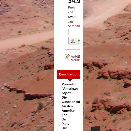
34,95
€
/ Set(s)
Preis
inkl.
MwSt.,
zzgl.
Versandkosten
Hinzufügen zum Warenko
Beschreibung
Präsenthut
"American
Style" -
Die
Geschenkidee
für den
Amerika-
Fan!
Der
Party-
Hut